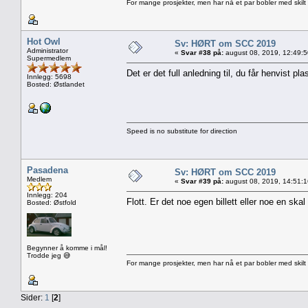
For mange prosjekter, men har nå et par bobler med skilt
Hot Owl
Sv: HØRT om SCC 2019
Administrator
«
Svar #38 på:
august 08, 2019, 12:49:
Supermedlem
Det er det full anledning til, du får henvist 
Innlegg: 5698
Bosted: Østlandet
Speed is no substitute for direction
Pasadena
Sv: HØRT om SCC 2019
Medlem
«
Svar #39 på:
august 08, 2019, 14:51:
Innlegg: 204
Flott. Er det noe egen billett eller noe en skal
Bosted: Østfold
Begynner å komme i mål!
Trodde jeg 😅
For mange prosjekter, men har nå et par bobler med skilt
Sider:
1
[
2
]