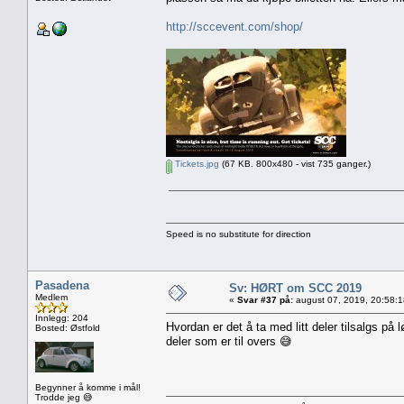
http://sccevent.com/shop/
Tickets.jpg
(67 KB. 800x480 - vist 735 ganger.)
Speed is no substitute for direction
Pasadena
Sv: HØRT om SCC 2019
Medlem
«
Svar #37 på:
august 07, 2019, 20:58:
Innlegg: 204
Hvordan er det å ta med litt deler tilsalgs på
Bosted: Østfold
deler som er til overs 😅
Begynner å komme i mål!
Trodde jeg 😅