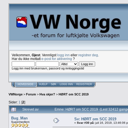
Velkommen,
Gjest
. Vennligst
logg inn
eller
registrer deg
.
Har du ikke mottatt
e-post for aktivering
?
Logg inn med brukernavn, passord og innloggingstid
HOVEDSIDE
HJELP
SØK
LOGG INN
REGISTRER
VWNorge
>
Forum
>
Hva skjer?
>
HØRT om SCC 2019
Sider:
1
[
2
]
Skrevet av
Emne: HØRT om SCC 2019 (Lest 32412 gange
Bug_Man
Sv: HØRT om SCC 2019
Supermedlem
«
Svar #30 på:
juli 16, 2019, 13:46:06 