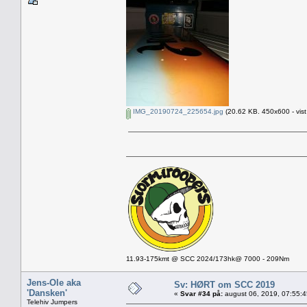
IMG_20190724_225654.jpg
(20.62 KB. 450x600 - vist
11.93-175kmt @ SCC 2024/173hk@ 7000 - 209Nm
Jens-Ole aka
Sv: HØRT om SCC 2019
'Dansken'
«
Svar #34 på:
august 06, 2019, 07:55:
Telehiv Jumpers