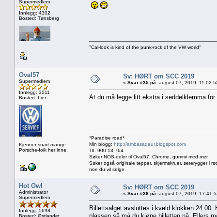
Supermedlem
Innlegg: 4302
Bosted: Tønsberg
"Cal-look is kind of the punk-rock of the VW world"
Oval57
Sv: HØRT om SCC 2019
Supermedlem
«
Svar #35 på:
august 07, 2019, 11:02:5
Innlegg: 3011
At du må legge litt ekstra i seddelklemma fo
Bosted: Lier
*Paradise road*
Min blogg:
http://ambasadeur.blogspot.com
Kjenner snart mange
Porsche-folk her inne.
Tlf. 900 13 764
Søker NOS-deler til Oval57. Chrome, gummi med mer.
Søker også originale tepper, skjermskruer, seterygger i rø
noe du vil selge.
Hot Owl
Sv: HØRT om SCC 2019
Administrator
«
Svar #36 på:
august 07, 2019, 17:41:
Supermedlem
Billettsalget avsluttes i kveld klokken 24.00
Innlegg: 5698
plassen så må du kjøpe billetten nå. Ellers m
Bosted: Østlandet