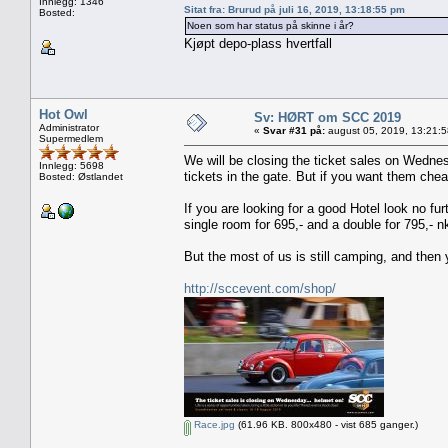
Innlegg: 1346
Sitat fra: Brurud på juli 16, 2019, 13:18:55 pm
Bosted:
Noen som har status på skinne i år?
Kjøpt depo-plass hvertfall
Hot Owl
Sv: HØRT om SCC 2019
Administrator
«
Svar #31 på:
august 05, 2019, 13:21:
Supermedlem
We will be closing the ticket sales on Wednes
Innlegg: 5698
tickets in the gate. But if you want them che
Bosted: Østlandet
If you are looking for a good Hotel look no fu
single room for 695,- and a double for 795,- nk
But the most of us is still camping, and then 
http://sccevent.com/shop/
Race.jpg
(61.96 KB. 800x480 - vist 685 ganger.)