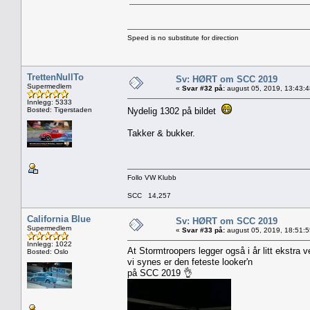
Speed is no substitute for direction
TrettenNullTo
Sv: HØRT om SCC 2019
Supermedlem
«
Svar #32 på:
august 05, 2019, 13:43:
Innlegg: 5333
Bosted: Tigerstaden
Nydelig 1302 på bildet
Takker & bukker.
Follo VW Klubb
SCC 14,257
California Blue
Sv: HØRT om SCC 2019
Supermedlem
«
Svar #33 på:
august 05, 2019, 18:51:
Innlegg: 1022
At Stormtroopers legger også i år litt ekstra 
Bosted: Oslo
vi synes er den feteste looker'n
på SCC 2019 👌