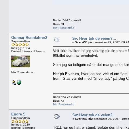
Bobler 54-75 x antall
Buss 73
Min Prosjekttråd
Gunnar|Rennfahrer2
Sv: Hvor tok de veien?...
Supermedlem
«
Svar #39 på:
desember 29, 2007, 09:24
Innlegg: 1884
Veit ikke hvilken bil jeg virkelig skulle ønsk
Bosted: Hernes i Elverum
90tallet som har overledvd.
Som jeg sa tidligere så er det mange som ka
Min Cornerstone
Her på Elverum, hvor jeg bor, veit vi om fler
frem. Stas var det med "Silverlady" på Bug C
Bobler 54-75 x antall
Buss 73
Min Prosjekttråd
Endre S
Sv: Hvor tok de veien?...
Supermedlem
«
Svar #40 på:
desember 29, 2007, 10:46
Innlegg: 2220
T-111 har eg hatt ei stund. Solgte den til en
Bosted: Egersund