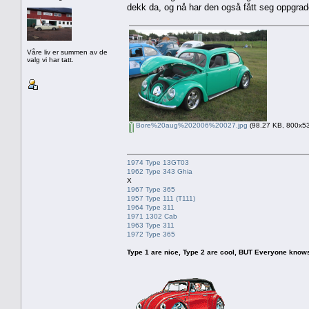
dekk da, og nå har den også fått seg oppgrad
Våre liv er summen av de
valg vi har tatt.
Bore%20aug%202006%20027.jpg
(98.27 KB, 800x533
1974 Type 13GT03
1962 Type 343 Ghia
X
1967 Type 365
1957 Type 111 (T111)
1964 Type 311
1971 1302 Cab
1963 Type 311
1972 Type 365
Type 1 are nice, Type 2 are cool, BUT Everyone knows, th