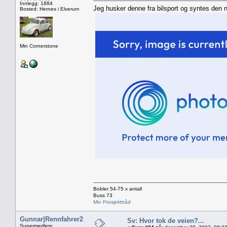
Innlegg: 1884
Jeg husker denne fra bilsport og syntes den n
Bosted: Hernes i Elverum
Min Cornerstone
Bobler 54-75 x antall
Buss 73
Min Prosjekttråd
Gunnar|Rennfahrer2
Sv: Hvor tok de veien?...
Supermedlem