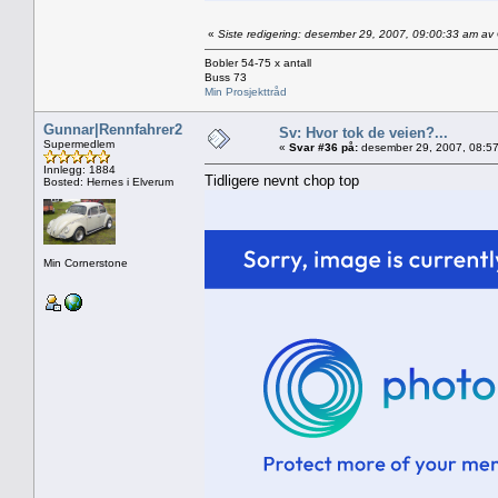
«
Siste redigering: desember 29, 2007, 09:00:33 am a
Bobler 54-75 x antall
Buss 73
Min Prosjekttråd
Gunnar|Rennfahrer2
Sv: Hvor tok de veien?...
Supermedlem
«
Svar #36 på:
desember 29, 2007, 08:57
Innlegg: 1884
Tidligere nevnt chop top
Bosted: Hernes i Elverum
Min Cornerstone