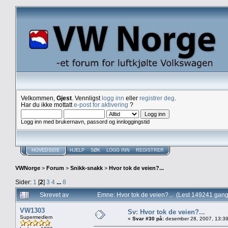
Velkommen,
Gjest
. Vennligst
logg inn
eller
registrer deg
.
Har du ikke mottatt
e-post for aktivering
?
Logg inn med brukernavn, passord og innloggingstid
HOVEDSIDE
HJELP
SØK
LOGG INN
REGISTRER
VWNorge
>
Forum
>
Snikk-snakk
>
Hvor tok de veien?...
Sider:
1
[
2
]
3
4
...
8
Skrevet av
Emne: Hvor tok de veien?... (Lest 149241 gang
VW1303
Sv: Hvor tok de veien?...
Supermedlem
«
Svar #30 på:
desember 28, 2007, 13:39