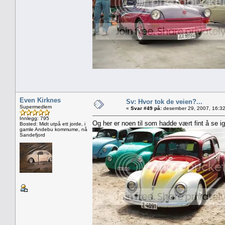
Even Kirknes
Sv: Hvor tok de veien?...
Supermedlem
«
Svar #49 på:
desember 29, 2007, 16:32
Innlegg: 795
Og her er noen til som hadde vært fint å se ig
Bosted: Midt utpå ett jorde, i
gamle Andebu kommume, nå
Sandefjord