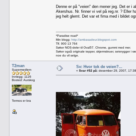
Denne er på "veien" den mener jeg. Det er i al
Akershus. Nr. finner vi vel på reg.nr. ? Elle
jeg helt glemt. Det var et fima med i bildet ogs
*Paradise road*
Min blogg:
http://ambasadeur.blogspot.com
Tlf. 900 13 764
Søker NOS-deler til Oval57. Chrome, gummi med mer.
Søker også originale tepper, skjermskruer, seterygger i rø
noe du vil selge.
T2man
Sv: Hvor tok de veien?...
Supermedlem
«
Svar #52 på:
desember 29, 2007, 17:38
Innlegg: 1126
Bosted: Aurskog
Termos er bra