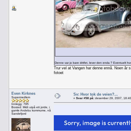
Denne var jo bare dritfet, lever den enda ? Eventuelt hvo
Trur vel at Vangen har denne ennå. Noen år side
fotoet
Even Kirknes
Sv: Hvor tok de veien?...
Supermedlem
«
Svar #58 på:
desember 29, 2007, 18:40
Innlegg: 795
Bosted: Midt utpå ett jorde, i
gamle Andebu kommume, nå
Sandefjord