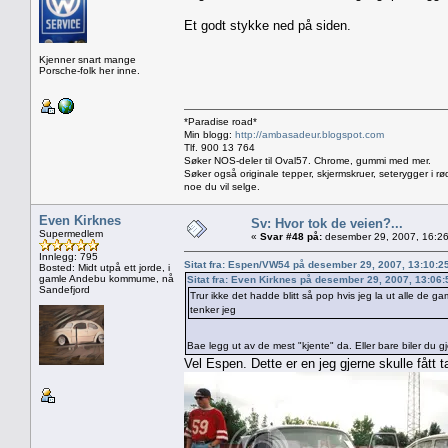
Et godt stykke ned på siden.
Kjenner snart mange
Porsche-folk her inne.
*Paradise road*
Min blogg:
http://ambasadeur.blogspot.com
Tlf. 900 13 764
Søker NOS-deler til Oval57. Chrome, gummi med mer.
Søker også originale tepper, skjermskruer, seterygger i rø
noe du vil selge.
Even Kirknes
Sv: Hvor tok de veien?...
Supermedlem
«
Svar #48 på:
desember 29, 2007, 16:26
Innlegg: 795
Sitat fra: Espen/VW54 på desember 29, 2007, 13:10:2
Bosted: Midt utpå ett jorde, i
gamle Andebu kommume, nå
Sitat fra: Even Kirknes på desember 29, 2007, 13:06
Sandefjord
Trur ikke det hadde blitt så pop hvis jeg la ut alle de ga
tenker jeg
Bae legg ut av de mest "kjente" da. Eller bare biler du gje
Vel Espen. Dette er en jeg gjerne skulle fått 