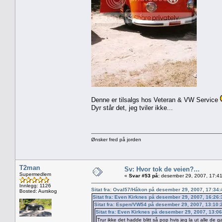
Denne er tilsalgs hos Veteran & VW Service
Dyr står det, jeg tviler ikke...
Ønsker fred på jorden
T2man
Sv: Hvor tok de veien?...
Supermedlem
«
Svar #53 på:
desember 29, 2007, 17:41
Innlegg: 1126
Sitat fra: Oval57/Håkon på desember 29, 2007, 17:34
Bosted: Aurskog
Sitat fra: Even Kirknes på desember 29, 2007, 16:26
Sitat fra: Espen/VW54 på desember 29, 2007, 13:10
Sitat fra: Even Kirknes på desember 29, 2007, 13:0
Trur ikke det hadde blitt så pop hvis jeg la ut alle de 