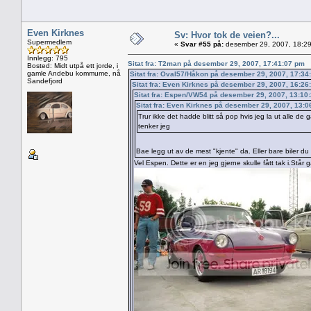
Even Kirknes
Sv: Hvor tok de veien?...
Supermedlem
«
Svar #55 på:
desember 29, 2007, 18:29
Innlegg: 795
Sitat fra: T2man på desember 29, 2007, 17:41:07 pm
Bosted: Midt utpå ett jorde, i
gamle Andebu kommume, nå
Sitat fra: Oval57/Håkon på desember 29, 2007, 17:34
Sandefjord
Sitat fra: Even Kirknes på desember 29, 2007, 16:26
Sitat fra: Espen/VW54 på desember 29, 2007, 13:10
Sitat fra: Even Kirknes på desember 29, 2007, 13:
Trur ikke det hadde blitt så pop hvis jeg la ut alle de 
tenker jeg
Bae legg ut av de mest "kjente" da. Eller bare biler du g
Vel Espen. Dette er en jeg gjerne skulle fått tak i.Står