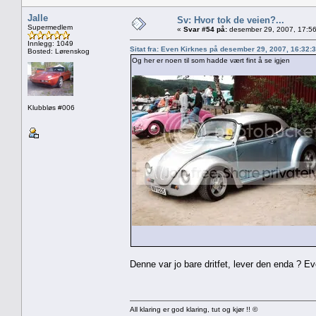
Jalle
Sv: Hvor tok de veien?...
Supermedlem
«
Svar #54 på:
desember 29, 2007, 17:56
Innlegg: 1049
Sitat fra: Even Kirknes på desember 29, 2007, 16:32:
Bosted: Lørenskog
Og her er noen til som hadde vært fint å se igjen
Klubbløs #006
Denne var jo bare dritfet, lever den enda ? Ev
All klaring er god klaring, tut og kjør !! ©