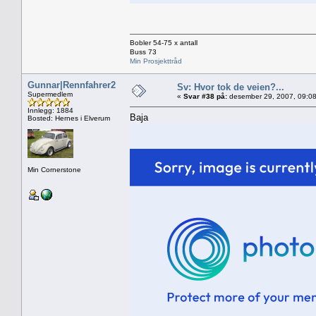
Bobler 54-75 x antall
Buss 73
Min Prosjekttråd
Gunnar|Rennfahrer2
Sv: Hvor tok de veien?...
Supermedlem
«
Svar #38 på:
desember 29, 2007, 09:08
Innlegg: 1884
Baja
Bosted: Hernes i Elverum
Min Cornerstone