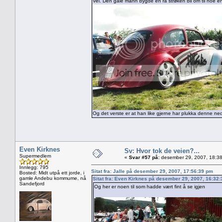
Vel. Den gale mann bygde en rå strøken bil om til noe en
Og det verste er at han like gjerne har plukka denne n
Even Kirknes
Sv: Hvor tok de veien?...
Supermedlem
«
Svar #57 på:
desember 29, 2007, 18:38
Innlegg: 795
Sitat fra: Jalle på desember 29, 2007, 17:56:39 pm
Bosted: Midt utpå ett jorde, i
gamle Andebu kommume, nå
Sitat fra: Even Kirknes på desember 29, 2007, 16:32
Sandefjord
Og her er noen til som hadde vært fint å se igjen