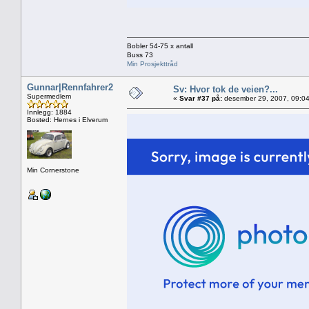
Bobler 54-75 x antall
Buss 73
Min Prosjekttråd
Gunnar|Rennfahrer2
Sv: Hvor tok de veien?...
Supermedlem
«
Svar #37 på:
desember 29, 2007, 09:04
Innlegg: 1884
Bosted: Hernes i Elverum
Min Cornerstone