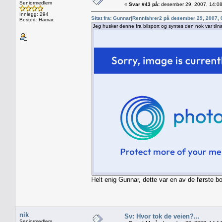
Seniormedlem
«
Svar #43 på:
desember 29, 2007, 14:08
Innlegg: 294
Sitat fra: Gunnar|Rennfahrer2 på desember 29, 2007,
Bosted: Hamar
Jeg husker denne fra bilsport og syntes den nok var tiln
Helt enig Gunnar, dette var en av de første 
nik
Sv: Hvor tok de veien?...
Seniormedlem