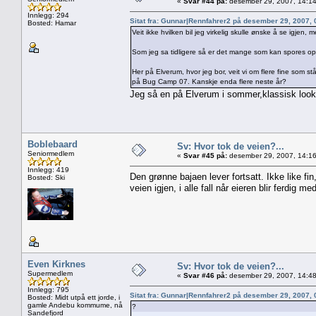
«
Svar #44 på:
desember 29, 2007, 14:14
Innlegg: 294
Sitat fra: Gunnar|Rennfahrer2 på desember 29, 2007,
Bosted: Hamar
Veit ikke hvilken bil jeg virkelig skulle ønske å se igje
Som jeg sa tidligere så er det mange som kan spores op
Her på Elverum, hvor jeg bor, veit vi om flere fine som 
på Bug Camp 07. Kanskje enda flere neste år?
Jeg så en på Elverum i sommer,klassisk look
Boblebaard
Sv: Hvor tok de veien?...
Seniormedlem
«
Svar #45 på:
desember 29, 2007, 14:16
Innlegg: 419
Den grønne bajaen lever fortsatt. Ikke like f
Bosted: Ski
veien igjen, i alle fall når eieren blir ferdig 
Even Kirknes
Sv: Hvor tok de veien?...
Supermedlem
«
Svar #46 på:
desember 29, 2007, 14:48
Innlegg: 795
Sitat fra: Gunnar|Rennfahrer2 på desember 29, 2007,
Bosted: Midt utpå ett jorde, i
gamle Andebu kommume, nå
?
Sandefjord