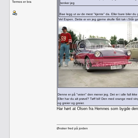
Termos er bra
tenker jeg
Bae legg ut av de mest "kjente" da. Eller bare biler du g
Vel Espen. Dette er en jeg gjerne skulle fått tak i.Står
Denne er på "veien" den mener jeg. Det er i alle fall ikke
Eller har du alt prøvd? Tøff bil! Den med orange med vin
og greier og greier.
Har hørt at Olsen fra Hemnes som bygde denn
Ønsker fred på jorden