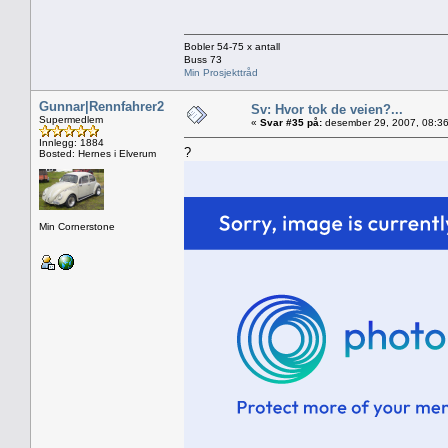
Bobler 54-75 x antall
Buss 73
Min Prosjekttråd
Gunnar|Rennfahrer2
Sv: Hvor tok de veien?...
Supermedlem
«
Svar #35 på:
desember 29, 2007, 08:36
Innlegg: 1884
?
Bosted: Hernes i Elverum
Min Cornerstone