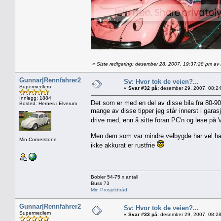
«
Siste redigering: desember 28, 2007, 19:37:28 pm av
Gunnar|Rennfahrer2
Sv: Hvor tok de veien?...
Supermedlem
«
Svar #32 på:
desember 29, 2007, 08:24
Innlegg: 1884
Det som er med en del av disse bila fra 80-90t
Bosted: Hernes i Elverum
mange av disse tipper jeg står innerst i garasj
drive med, enn å sitte foran PC'n og lese p
Men dem som var mindre velbygde har vel hatt s
Min Cornerstone
ikke akkurat er rustfrie
Bobler 54-75 x antall
Buss 73
Min Prosjekttråd
Gunnar|Rennfahrer2
Sv: Hvor tok de veien?...
Supermedlem
«
Svar #33 på:
desember 29, 2007, 08:28