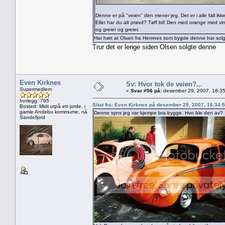
Denne er på "veien" den mener jeg. Det er i alle fall ikk
Eller har du alt prøvd? Tøff bil! Den med orange med vin
og greier og greier.
Har hørt at Olsen fra Hemnes som bygde denne har solg
Trur det er lenge siden Olsen solgte denne
Even Kirknes
Sv: Hvor tok de veien?...
Supermedlem
«
Svar #56 på:
desember 29, 2007, 18:35
Innlegg: 795
Sitat fra: Even Kirknes på desember 29, 2007, 16:34:
Bosted: Midt utpå ett jorde, i
gamle Andebu kommume, nå
Denne syns jeg var kjempe bra bygge. Hvo ble den av?
Sandefjord