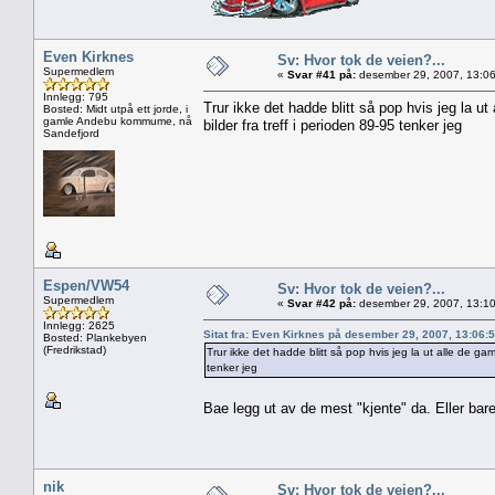
Even Kirknes
Sv: Hvor tok de veien?...
Supermedlem
«
Svar #41 på:
desember 29, 2007, 13:06
Innlegg: 795
Trur ikke det hadde blitt så pop hvis jeg la u
Bosted: Midt utpå ett jorde, i
gamle Andebu kommume, nå
bilder fra treff i perioden 89-95 tenker jeg
Sandefjord
Espen/VW54
Sv: Hvor tok de veien?...
Supermedlem
«
Svar #42 på:
desember 29, 2007, 13:10
Innlegg: 2625
Sitat fra: Even Kirknes på desember 29, 2007, 13:06:
Bosted: Plankebyen
(Fredrikstad)
Trur ikke det hadde blitt så pop hvis jeg la ut alle de ga
tenker jeg
Bae legg ut av de mest "kjente" da. Eller bare 
nik
Sv: Hvor tok de veien?...