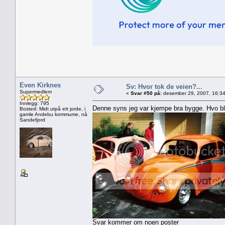
Even Kirknes
Sv: Hvor tok de veien?...
Supermedlem
«
Svar #50 på:
desember 29, 2007, 16:34
Innlegg: 795
Denne syns jeg var kjempe bra bygge. Hvo b
Bosted: Midt utpå ett jorde, i
gamle Andebu kommume, nå
Sandefjord
Svar kommer om noen poster