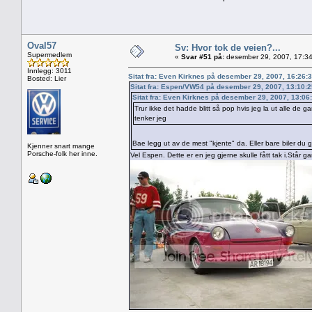
Oval57
Sv: Hvor tok de veien?...
Supermedlem
«
Svar #51 på:
desember 29, 2007, 17:34
Innlegg: 3011
Sitat fra: Even Kirknes på desember 29, 2007, 16:26:
Bosted: Lier
Sitat fra: Espen/VW54 på desember 29, 2007, 13:10:
Sitat fra: Even Kirknes på desember 29, 2007, 13:06
Trur ikke det hadde blitt så pop hvis jeg la ut alle de g
tenker jeg
Bae legg ut av de mest "kjente" da. Eller bare biler du gj
Kjenner snart mange
Porsche-folk her inne.
Vel Espen. Dette er en jeg gjerne skulle fått tak i.Står 