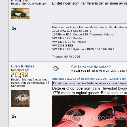
Innlegg: 1280
Er det noen som har flere bilder av noen av d
Bosted: Sør-Odal Hedmark
Drømmer om Toyota Corona Mark2 Coupe. Har du eller vet 
1992 Bmw E36 Coupe 318 IS
1995Bmw E36 Coupe 325. Prosjektet til dama
VW 1302 1971 Gatebil
VW 1303 S 1974 Prosjekt
VW 1303 S BIG
VW 1302 1971 Byttet mot BMW E36 318i 1991
Thomas 95 78 29 51
Even Kirknes
Sv: Hvor tok de veien?...
Supermedlem
«
Svar #31 på:
desember 28, 2007, 18:27
Innlegg: 795
Sitat fra: VW1303 på desember 28, 2007, 13:39:49 pm
Bosted: Midt utpå ett jorde, i
gamle Andebu kommume, nå
Er det noen som har flere bilder av noen av disse bilene
Sandefjord
Dette er chop top'n som Jarle Huvestad bygde.
1776 motor m orginal gasser. En bil som er ut