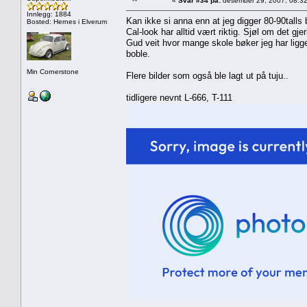
«
Svar #34 på:
desember 29, 2007, 08:32
Innlegg: 1884
Kan ikke si anna enn at jeg digger 80-90talls b
Bosted: Hernes i Elverum
Cal-look har alltid vært riktig. Sjøl om det gje
Gud veit hvor mange skole bøker jeg har ligge
boble.
Min Cornerstone
Flere bilder som også ble lagt ut på tuju..
tidligere nevnt L-666, T-111