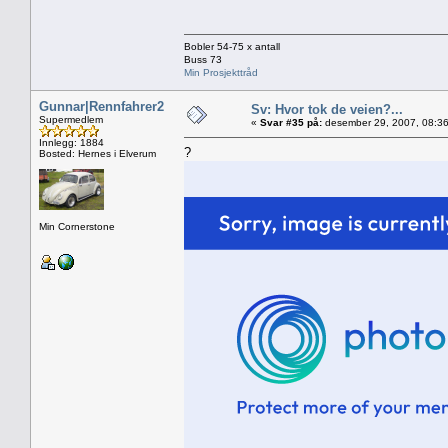
Bobler 54-75 x antall
Buss 73
Min Prosjekttråd
Gunnar|Rennfahrer2
Sv: Hvor tok de veien?...
Supermedlem
«
Svar #35 på:
desember 29, 2007, 08:36
Innlegg: 1884
?
Bosted: Hernes i Elverum
Min Cornerstone