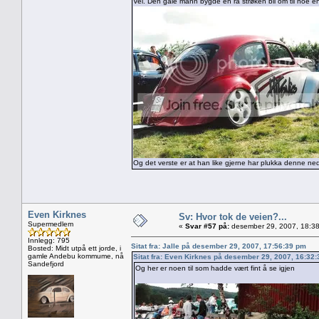
Vel. Den gale mann bygde en rå strøken bil om til noe en
Og det verste er at han like gjerne har plukka denne n
Even Kirknes
Sv: Hvor tok de veien?...
Supermedlem
«
Svar #57 på:
desember 29, 2007, 18:38
Innlegg: 795
Sitat fra: Jalle på desember 29, 2007, 17:56:39 pm
Bosted: Midt utpå ett jorde, i
gamle Andebu kommume, nå
Sitat fra: Even Kirknes på desember 29, 2007, 16:32
Sandefjord
Og her er noen til som hadde vært fint å se igjen