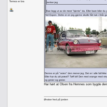
Termos er bra
tenker jeg
Bae legg ut av de mest "kjente" da. Eller bare biler du g
Vel Espen. Dette er en jeg gjerne skulle fått tak i.Står
Denne er på "veien" den mener jeg. Det er i alle fall ikke
Eller har du alt prøvd? Tøff bil! Den med orange med vin
og greier og greier.
Har hørt at Olsen fra Hemnes som bygde denn
Ønsker fred på jorden