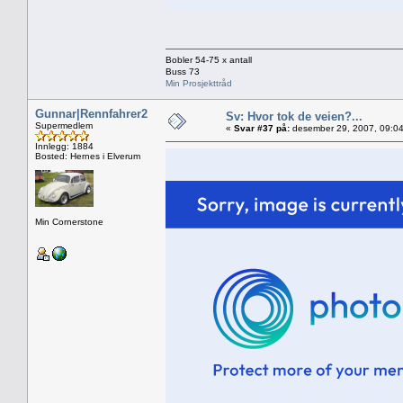
Bobler 54-75 x antall
Buss 73
Min Prosjekttråd
Gunnar|Rennfahrer2
Sv: Hvor tok de veien?...
Supermedlem
«
Svar #37 på:
desember 29, 2007, 09:04
Innlegg: 1884
Bosted: Hernes i Elverum
Min Cornerstone