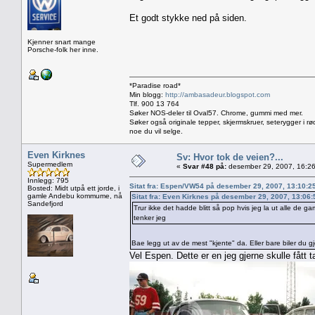
Et godt stykke ned på siden.
Kjenner snart mange
Porsche-folk her inne.
*Paradise road*
Min blogg:
http://ambasadeur.blogspot.com
Tlf. 900 13 764
Søker NOS-deler til Oval57. Chrome, gummi med mer.
Søker også originale tepper, skjermskruer, seterygger i rø
noe du vil selge.
Even Kirknes
Sv: Hvor tok de veien?...
Supermedlem
«
Svar #48 på:
desember 29, 2007, 16:26
Innlegg: 795
Sitat fra: Espen/VW54 på desember 29, 2007, 13:10:2
Bosted: Midt utpå ett jorde, i
gamle Andebu kommume, nå
Sitat fra: Even Kirknes på desember 29, 2007, 13:06
Sandefjord
Trur ikke det hadde blitt så pop hvis jeg la ut alle de ga
tenker jeg
Bae legg ut av de mest "kjente" da. Eller bare biler du gje
Vel Espen. Dette er en jeg gjerne skulle fått 