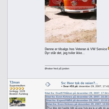
Denne er tilsalgs hos Veteran & VW Service
Dyr står det, jeg tviler ikke...
Ønsker fred på jorden
T2man
Sv: Hvor tok de veien?...
Supermedlem
«
Svar #53 på:
desember 29, 2007, 17:41
Innlegg: 1126
Sitat fra: Oval57/Håkon på desember 29, 2007, 17:34
Bosted: Aurskog
Sitat fra: Even Kirknes på desember 29, 2007, 16:26
Sitat fra: Espen/VW54 på desember 29, 2007, 13:10
Sitat fra: Even Kirknes på desember 29, 2007, 13:0
Trur ikke det hadde blitt så pop hvis jeg la ut alle de 