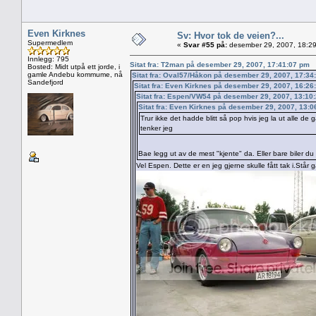
Even Kirknes
Sv: Hvor tok de veien?...
Supermedlem
«
Svar #55 på:
desember 29, 2007, 18:29
Innlegg: 795
Sitat fra: T2man på desember 29, 2007, 17:41:07 pm
Bosted: Midt utpå ett jorde, i
gamle Andebu kommume, nå
Sitat fra: Oval57/Håkon på desember 29, 2007, 17:34
Sandefjord
Sitat fra: Even Kirknes på desember 29, 2007, 16:26
Sitat fra: Espen/VW54 på desember 29, 2007, 13:10
Sitat fra: Even Kirknes på desember 29, 2007, 13:
Trur ikke det hadde blitt så pop hvis jeg la ut alle de 
tenker jeg
Bae legg ut av de mest "kjente" da. Eller bare biler du g
Vel Espen. Dette er en jeg gjerne skulle fått tak i.Står