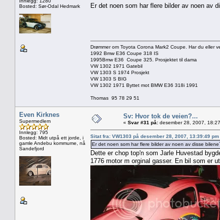
Innlegg: 1280
Er det noen som har flere bilder av noen av d
Bosted: Sør-Odal Hedmark
Drømmer om Toyota Corona Mark2 Coupe. Har du eller vet 
1992 Bmw E36 Coupe 318 IS
1995Bmw E36 Coupe 325. Prosjektet til dama
VW 1302 1971 Gatebil
VW 1303 S 1974 Prosjekt
VW 1303 S BIG
VW 1302 1971 Byttet mot BMW E36 318i 1991
Thomas 95 78 29 51
Even Kirknes
Sv: Hvor tok de veien?...
Supermedlem
«
Svar #31 på:
desember 28, 2007, 18:27
Innlegg: 795
Sitat fra: VW1303 på desember 28, 2007, 13:39:49 pm
Bosted: Midt utpå ett jorde, i
gamle Andebu kommume, nå
Er det noen som har flere bilder av noen av disse bilene
Sandefjord
Dette er chop top'n som Jarle Huvestad bygde.
1776 motor m orginal gasser. En bil som er ut