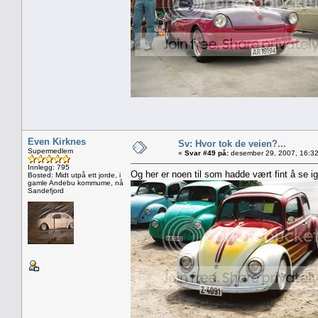
Even Kirknes
Sv: Hvor tok de veien?...
Supermedlem
«
Svar #49 på:
desember 29, 2007, 16:32
Innlegg: 795
Og her er noen til som hadde vært fint å se ig
Bosted: Midt utpå ett jorde, i
gamle Andebu kommume, nå
Sandefjord