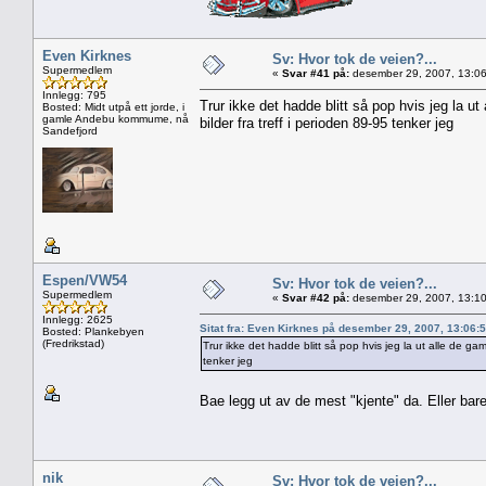
Even Kirknes
Sv: Hvor tok de veien?...
Supermedlem
«
Svar #41 på:
desember 29, 2007, 13:06
Innlegg: 795
Trur ikke det hadde blitt så pop hvis jeg la u
Bosted: Midt utpå ett jorde, i
gamle Andebu kommume, nå
bilder fra treff i perioden 89-95 tenker jeg
Sandefjord
Espen/VW54
Sv: Hvor tok de veien?...
Supermedlem
«
Svar #42 på:
desember 29, 2007, 13:10
Innlegg: 2625
Sitat fra: Even Kirknes på desember 29, 2007, 13:06:
Bosted: Plankebyen
(Fredrikstad)
Trur ikke det hadde blitt så pop hvis jeg la ut alle de ga
tenker jeg
Bae legg ut av de mest "kjente" da. Eller bare 
nik
Sv: Hvor tok de veien?...