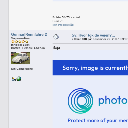
Bobler 54-75 x antall
Buss 73
Min Prosjekttråd
Gunnar|Rennfahrer2
Sv: Hvor tok de veien?...
Supermedlem
«
Svar #38 på:
desember 29, 2007, 09:08
Innlegg: 1884
Baja
Bosted: Hernes i Elverum
Min Cornerstone