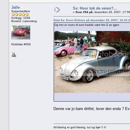
Jalle
Sv: Hvor tok de veien?...
Supermedlem
«
Svar #54 på:
desember 29, 2007, 17:56
Innlegg: 1049
Sitat fra: Even Kirknes på desember 29, 2007, 16:32:
Bosted: Lørenskog
Og her er noen til som hadde vært fint å se igjen
Klubbløs #006
Denne var jo bare dritfet, lever den enda ? Ev
All klaring er god klaring, tut og kjør !! ©