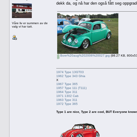
dekk da, og nå har den også fått seg oppgrad
Våre liv er summen av de
valg vi har tatt.
Bore%20aug%202006%20027.jpg
(98.27 KB, 800x533
1974 Type 13GT03
1962 Type 343 Ghia
X
1967 Type 365
1957 Type 111 (T111)
1964 Type 311
1971 1302 Cab
1963 Type 311
1972 Type 365
Type 1 are nice, Type 2 are cool, BUT Everyone knows, th