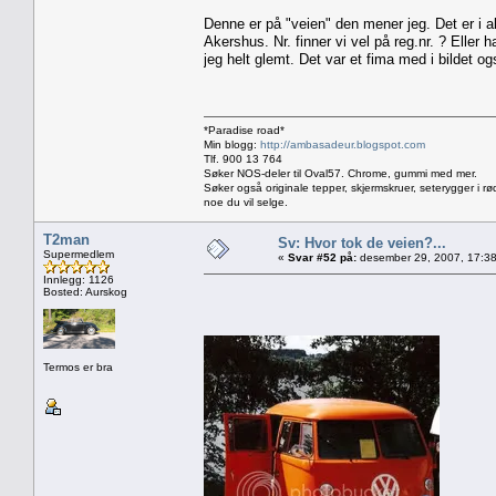
Denne er på "veien" den mener jeg. Det er i al
Akershus. Nr. finner vi vel på reg.nr. ? Elle
jeg helt glemt. Det var et fima med i bildet ogs
*Paradise road*
Min blogg:
http://ambasadeur.blogspot.com
Tlf. 900 13 764
Søker NOS-deler til Oval57. Chrome, gummi med mer.
Søker også originale tepper, skjermskruer, seterygger i rø
noe du vil selge.
T2man
Sv: Hvor tok de veien?...
Supermedlem
«
Svar #52 på:
desember 29, 2007, 17:38
Innlegg: 1126
Bosted: Aurskog
Termos er bra