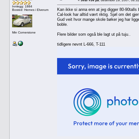
«
Svar #34 på:
desember 29, 2007, 08:32
Innlegg: 1884
Kan ikke si anna enn at jeg digger 80-90talls b
Bosted: Hernes i Elverum
Cal-look har alltid vært riktig. Sjøl om det gje
Gud veit hvor mange skole bøker jeg har ligge
boble.
Min Cornerstone
Flere bilder som også ble lagt ut på tuju..
tidligere nevnt L-666, T-111