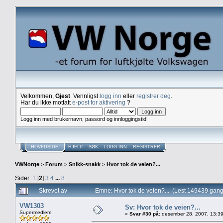
Velkommen,
Gjest
. Vennligst
logg inn
eller
registrer deg
.
Har du ikke mottatt
e-post for aktivering
?
Logg inn med brukernavn, passord og innloggingstid
HOVEDSIDE
HJELP
SØK
LOGG INN
REGISTRER
VWNorge
>
Forum
>
Snikk-snakk
>
Hvor tok de veien?...
Sider:
1
[
2
]
3
4
...
8
Skrevet av
Emne: Hvor tok de veien?... (Lest 149439 gang
VW1303
Sv: Hvor tok de veien?...
Supermedlem
«
Svar #30 på:
desember 28, 2007, 13:39