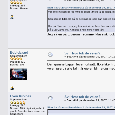
«
Svar #44 på:
desember 29, 2007, 14:14
Innlegg: 294
Sitat fra: Gunnar|Rennfahrer2 på desember 29, 2007,
Bosted: Hamar
Veit ikke hvilken bil jeg virkelig skulle ønske å se igje
Som jeg sa tidligere så er det mange som kan spores op
Her på Elverum, hvor jeg bor, veit vi om flere fine som 
på Bug Camp 07. Kanskje enda flere neste år?
Jeg så en på Elverum i sommer,klassisk look
Boblebaard
Sv: Hvor tok de veien?...
Seniormedlem
«
Svar #45 på:
desember 29, 2007, 14:16
Innlegg: 419
Den grønne bajaen lever fortsatt. Ikke like f
Bosted: Ski
veien igjen, i alle fall når eieren blir ferdig 
Even Kirknes
Sv: Hvor tok de veien?...
Supermedlem
«
Svar #46 på:
desember 29, 2007, 14:48
Innlegg: 795
Sitat fra: Gunnar|Rennfahrer2 på desember 29, 2007,
Bosted: Midt utpå ett jorde, i
gamle Andebu kommume, nå
?
Sandefjord