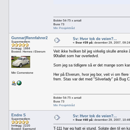
Bobler 54-75 x antall
Buss 73
Min Prosjekttråd
Gunnar|Rennfahrer2
Sv: Hvor tok de veien?...
Supermedlem
«
Svar #39 på:
desember 29, 2007, 09:24
Innlegg: 1884
Veit ikke hvilken bil jeg virkelig skulle ønsk
Bosted: Hernes i Elverum
90tallet som har overledvd.
Som jeg sa tidligere så er det mange som ka
Min Cornerstone
Her på Elverum, hvor jeg bor, veit vi om fler
frem. Stas var det med "Silverlady" på Bug C
Bobler 54-75 x antall
Buss 73
Min Prosjekttråd
Endre S
Sv: Hvor tok de veien?...
Supermedlem
«
Svar #40 på:
desember 29, 2007, 10:46
Innlegg: 2220
T-111 har eg hatt ei stund. Solgte den til en
Bosted: Egersund