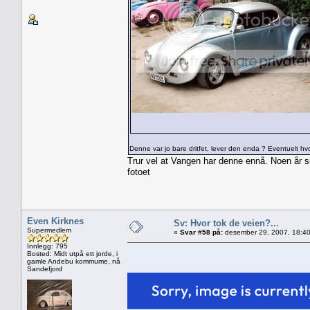
Denne var jo bare dritfet, lever den enda ? Eventuelt hvo
Trur vel at Vangen har denne ennå. Noen år side
fotoet
Even Kirknes
Sv: Hvor tok de veien?...
Supermedlem
«
Svar #58 på:
desember 29, 2007, 18:40
Innlegg: 795
Bosted: Midt utpå ett jorde, i
gamle Andebu kommume, nå
Sandefjord