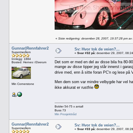
«
Siste redigering: desember 28, 2007, 19:37:28 pm av
Gunnar|Rennfahrer2
Sv: Hvor tok de veien?...
Supermedlem
«
Svar #32 på:
desember 29, 2007, 08:24
Innlegg: 1884
Det som er med en del av disse bila fra 80-90t
Bosted: Hernes i Elverum
mange av disse tipper jeg står innerst i garasj
drive med, enn å sitte foran PC'n og lese p
Men dem som var mindre velbygde har vel hatt s
Min Cornerstone
ikke akkurat er rustfrie
Bobler 54-75 x antall
Buss 73
Min Prosjekttråd
Gunnar|Rennfahrer2
Sv: Hvor tok de veien?...
Supermedlem
«
Svar #33 på:
desember 29, 2007, 08:28