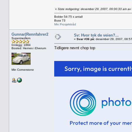
«
Siste redigering: desember 29, 2007, 09:00:33 am a
Bobler 54-75 x antall
Buss 73
Min Prosjekttråd
Gunnar|Rennfahrer2
Sv: Hvor tok de veien?...
Supermedlem
«
Svar #36 på:
desember 29, 2007, 08:57
Innlegg: 1884
Tidligere nevnt chop top
Bosted: Hernes i Elverum
Min Cornerstone