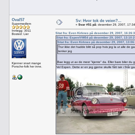
Oval57
Sv: Hvor tok de veien?...
Supermedlem
«
Svar #51 på:
desember 29, 2007, 17:34
Innlegg: 3011
Sitat fra: Even Kirknes på desember 29, 2007, 16:26:
Bosted: Lier
Sitat fra: Espen/VW54 på desember 29, 2007, 13:10:
Sitat fra: Even Kirknes på desember 29, 2007, 13:06
Trur ikke det hadde blitt så pop hvis jeg la ut alle de g
tenker jeg
Bae legg ut av de mest "kjente" da. Eller bare biler du gj
Kjenner snart mange
Porsche-folk her inne.
Vel Espen. Dette er en jeg gjerne skulle fått tak i.Står 