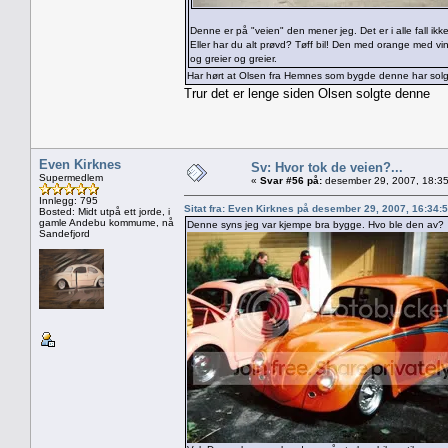
Denne er på "veien" den mener jeg. Det er i alle fall ikk
Eller har du alt prøvd? Tøff bil! Den med orange med vin
og greier og greier.
Har hørt at Olsen fra Hemnes som bygde denne har solg
Trur det er lenge siden Olsen solgte denne
Even Kirknes
Sv: Hvor tok de veien?...
Supermedlem
«
Svar #56 på:
desember 29, 2007, 18:35
Innlegg: 795
Sitat fra: Even Kirknes på desember 29, 2007, 16:34:
Bosted: Midt utpå ett jorde, i
gamle Andebu kommume, nå
Denne syns jeg var kjempe bra bygge. Hvo ble den av?
Sandefjord