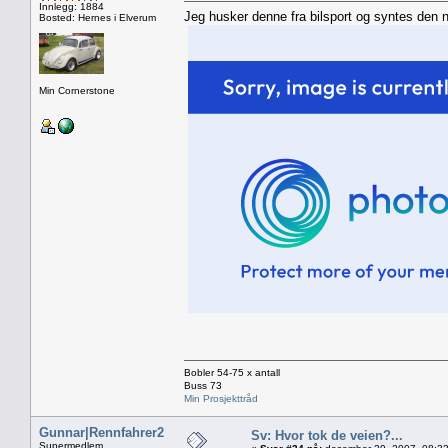
Innlegg: 1884
Jeg husker denne fra bilsport og syntes den n
Bosted: Hernes i Elverum
Min Cornerstone
Bobler 54-75 x antall
Buss 73
Min Prosjekttråd
Gunnar|Rennfahrer2
Sv: Hvor tok de veien?...
Supermedlem