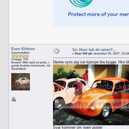
Even Kirknes
Sv: Hvor tok de veien?...
Supermedlem
«
Svar #50 på:
desember 29, 2007, 16:34
Innlegg: 795
Denne syns jeg var kjempe bra bygge. Hvo b
Bosted: Midt utpå ett jorde, i
gamle Andebu kommume, nå
Sandefjord
Svar kommer om noen poster