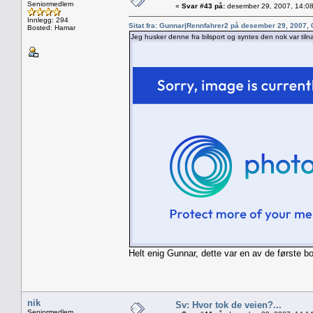
Seniormedlem
«
Svar #43 på:
desember 29, 2007, 14:08
Innlegg: 294
Sitat fra: Gunnar|Rennfahrer2 på desember 29, 2007,
Bosted: Hamar
Jeg husker denne fra bilsport og syntes den nok var tiln
Helt enig Gunnar, dette var en av de første 
nik
Sv: Hvor tok de veien?...
Seniormedlem