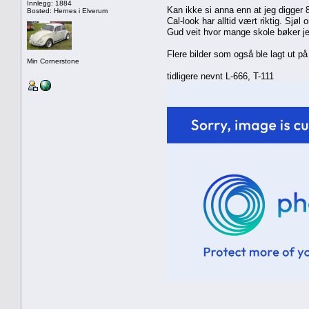
Innlegg: 1884
Kan ikke si anna enn at jeg digger 80
Bosted: Hernes i Elverum
Cal-look har alltid vært riktig. Sjøl
Gud veit hvor mange skole bøker jeg
Flere bilder som også ble lagt ut på 
Min Cornerstone
tidligere nevnt L-666, T-111