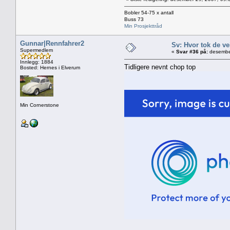
Bobler 54-75 x antall
Buss 73
Min Prosjekttråd
Gunnar|Rennfahrer2
Sv: Hvor tok de ve
Supermedlem
«
Svar #36 på:
desember
Innlegg: 1884
Tidligere nevnt chop top
Bosted: Hernes i Elverum
Min Cornerstone