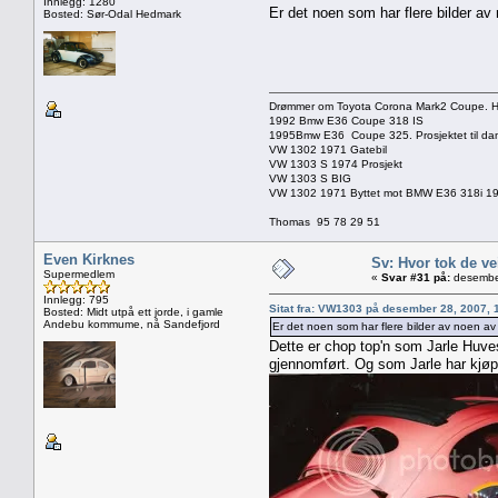
Innlegg: 1280
Er det noen som har flere bilder av
Bosted: Sør-Odal Hedmark
Drømmer om Toyota Corona Mark2 Coupe. Har 
1992 Bmw E36 Coupe 318 IS
1995Bmw E36 Coupe 325. Prosjektet til d
VW 1302 1971 Gatebil
VW 1303 S 1974 Prosjekt
VW 1303 S BIG
VW 1302 1971 Byttet mot BMW E36 318i 1
Thomas 95 78 29 51
Even Kirknes
Sv: Hvor tok de ve
Supermedlem
«
Svar #31 på:
desember
Innlegg: 795
Sitat fra: VW1303 på desember 28, 2007, 
Bosted: Midt utpå ett jorde, i gamle
Andebu kommume, nå Sandefjord
Er det noen som har flere bilder av noen av
Dette er chop top'n som Jarle Huves
gjennomført. Og som Jarle har kjøpt