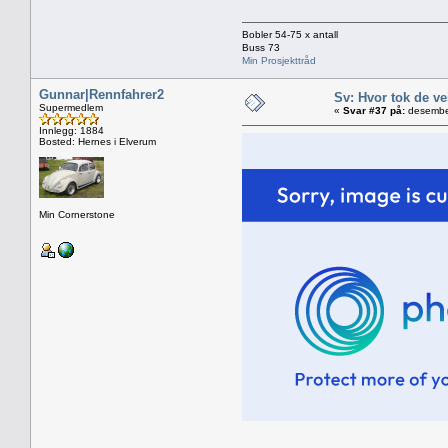
Bobler 54-75 x antall
Buss 73
Min Prosjekttråd
Gunnar|Rennfahrer2
Sv: Hvor tok de ve
Supermedlem
«
Svar #37 på:
desember
Innlegg: 1884
Bosted: Hernes i Elverum
Min Cornerstone