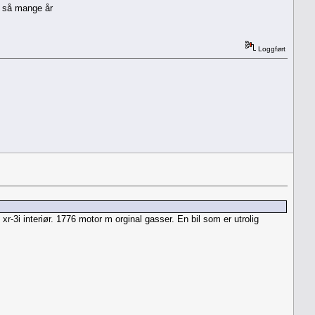
r så mange år
Loggført
-3i interiør. 1776 motor m orginal gasser. En bil som er utrolig