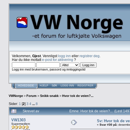
Velkommen,
Gjest
. Vennligst
logg inn
eller
registrer deg
.
Har du ikke mottatt
e-post for aktivering
?
Logg inn med brukernavn, passord og innloggingstid
HOVEDSIDE
HJELP
SØK
LOGG INN
REGISTRER
VWNorge
>
Forum
>
Snikk-snakk
>
Hvor tok de veien?...
Sider:
1
[
2
]
3
4
...
8
Skrevet av
Emne: Hvor tok de veien?... (Lest 14
VW1303
Sv: Hvor tok de ve
Supermedlem
«
Svar #30 på:
desember