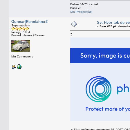
Bobler 54-75 x antall
Buss 73
Min Prosjekttråd
Gunnar|Rennfahrer2
Sv: Hvor tok de ve
Supermedlem
«
Svar #35 på:
desember
Innlegg: 1884
?
Bosted: Hernes i Elverum
Min Cornerstone
«
Siste redigering: desember 29, 2007, 09