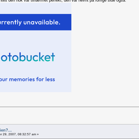
ntes den nok var tilnærmet perfekt, den var nevnt på forrige side også:
ien?...
 29, 2007, 08:32:57 am »