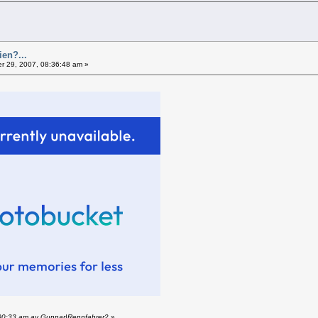
ien?...
 29, 2007, 08:36:48 am »
:00:33 am av Gunnar|Rennfahrer2
»