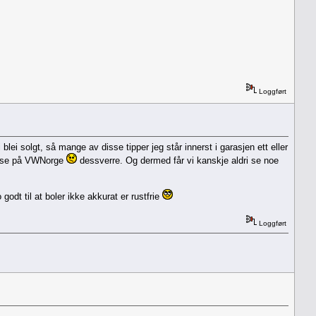
Loggført
lei solgt, så mange av disse tipper jeg står innerst i garasjen ett eller
g lese på VWNorge
dessverre. Og dermed får vi kanskje aldri se noe
odt til at boler ikke akkurat er rustfrie
Loggført