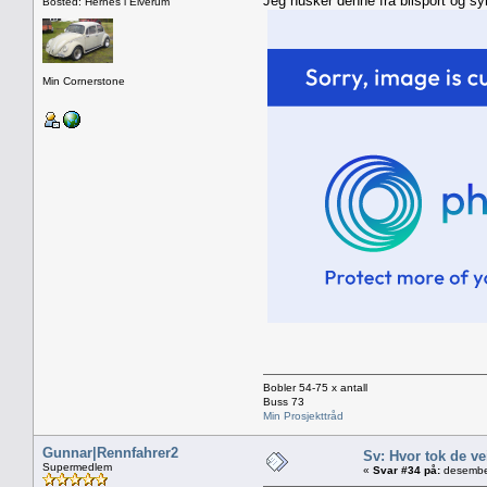
Jeg husker denne fra bilsport og sy
Bosted: Hernes i Elverum
Min Cornerstone
Bobler 54-75 x antall
Buss 73
Min Prosjekttråd
Gunnar|Rennfahrer2
Sv: Hvor tok de ve
Supermedlem
«
Svar #34 på:
desember