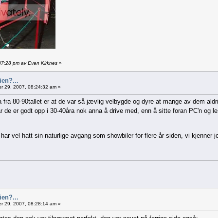
:37:28 pm av Even Kirknes
»
ien?...
 29, 2007, 08:24:32 am »
fra 80-90tallet er at de var så jævlig velbygde og dyre at mange av dem aldri b
når de er godt opp i 30-40åra nok anna å drive med, enn å sitte foran PC'n o
vel hatt sin naturlige avgang som showbiler for flere år siden, vi kjenner jo g
ien?...
 29, 2007, 08:28:14 am »