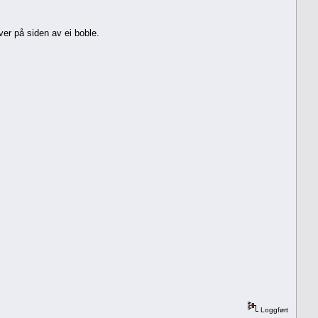
ver på siden av ei boble.
Loggført