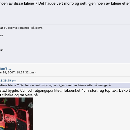
 noen av disse bilene`? Det hadde vert morro og sett igjen noen av bilene ette
du eller vet om noe, så si ifra.
ama
991
ien?...
 28, 2007, 18:27:32 pm »
13:39:49 pm
 disse bilene`? Det hadde vert morro og sett igjen noen av bilene etter så mange år
tad bygde. 63mod i utgangspunktet. Taksenket 4cm stort rag top tak. Eskort xr
 tilbake og tar vare på