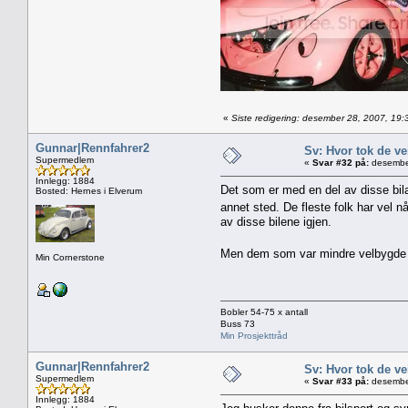
«
Siste redigering: desember 28, 2007, 19
Gunnar|Rennfahrer2
Sv: Hvor tok de ve
Supermedlem
«
Svar #32 på:
desember
Innlegg: 1884
Det som er med en del av disse bila 
Bosted: Hernes i Elverum
annet sted. De fleste folk har vel 
av disse bilene igjen.
Men dem som var mindre velbygde har 
Min Cornerstone
Bobler 54-75 x antall
Buss 73
Min Prosjekttråd
Gunnar|Rennfahrer2
Sv: Hvor tok de ve
Supermedlem
«
Svar #33 på:
desember
Innlegg: 1884