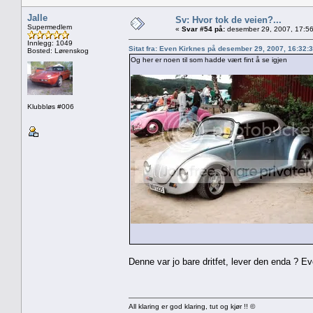
Jalle
Sv: Hvor tok de veien?...
Supermedlem
«
Svar #54 på:
desember 29, 2007, 17:56
Innlegg: 1049
Sitat fra: Even Kirknes på desember 29, 2007, 16:32:
Bosted: Lørenskog
Og her er noen til som hadde vært fint å se igjen
Klubbløs #006
Denne var jo bare dritfet, lever den enda ? Ev
All klaring er god klaring, tut og kjør !! ©