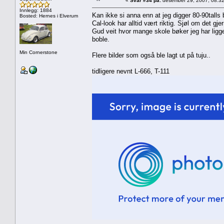
«
Svar #34 på:
desember 29, 2007, 08:32
Innlegg: 1884
Kan ikke si anna enn at jeg digger 80-90talls b
Bosted: Hernes i Elverum
Cal-look har alltid vært riktig. Sjøl om det gje
Gud veit hvor mange skole bøker jeg har ligge
boble.
Min Cornerstone
Flere bilder som også ble lagt ut på tuju..
tidligere nevnt L-666, T-111