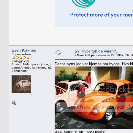
Even Kirknes
Sv: Hvor tok de veien?...
Supermedlem
«
Svar #50 på:
desember 29, 2007, 16:34
Innlegg: 795
Denne syns jeg var kjempe bra bygge. Hvo b
Bosted: Midt utpå ett jorde, i
gamle Andebu kommume, nå
Sandefjord
Svar kommer om noen poster