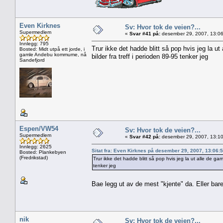
Even Kirknes
Sv: Hvor tok de veien?...
Supermedlem
«
Svar #41 på:
desember 29, 2007, 13:06
Innlegg: 795
Trur ikke det hadde blitt så pop hvis jeg la u
Bosted: Midt utpå ett jorde, i
gamle Andebu kommume, nå
bilder fra treff i perioden 89-95 tenker jeg
Sandefjord
Espen/VW54
Sv: Hvor tok de veien?...
Supermedlem
«
Svar #42 på:
desember 29, 2007, 13:10
Innlegg: 2625
Sitat fra: Even Kirknes på desember 29, 2007, 13:06:
Bosted: Plankebyen
(Fredrikstad)
Trur ikke det hadde blitt så pop hvis jeg la ut alle de ga
tenker jeg
Bae legg ut av de mest "kjente" da. Eller bare 
nik
Sv: Hvor tok de veien?...