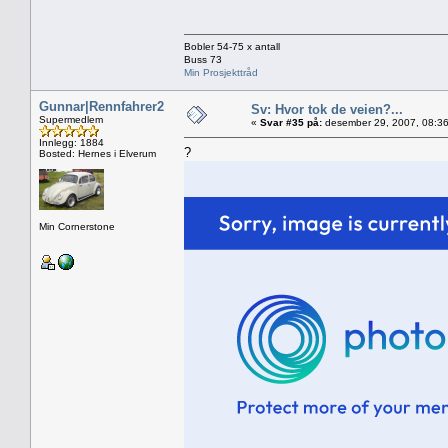
Bobler 54-75 x antall
Buss 73
Min Prosjekttråd
Gunnar|Rennfahrer2
Sv: Hvor tok de veien?...
Supermedlem
«
Svar #35 på:
desember 29, 2007, 08:36
Innlegg: 1884
?
Bosted: Hernes i Elverum
Min Cornerstone