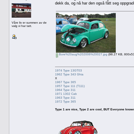
dekk da, og nå har den også fått seg oppgrad
Våre liv er summen av de
valg vi har tatt.
Bore%20aug%202006%20027.jpg
(98.27 KB, 800x533
1974 Type 13GT03
1962 Type 343 Ghia
X
1967 Type 365
1957 Type 111 (T111)
1964 Type 311
1971 1302 Cab
1963 Type 311
1972 Type 365
Type 1 are nice, Type 2 are cool, BUT Everyone knows, th