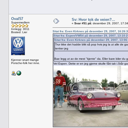
Oval57
Sv: Hvor tok de veien?...
Supermedlem
«
Svar #51 på:
desember 29, 2007, 17:34
Innlegg: 3011
Sitat fra: Even Kirknes på desember 29, 2007, 16:26:
Bosted: Lier
Sitat fra: Espen/VW54 på desember 29, 2007, 13:10:
Sitat fra: Even Kirknes på desember 29, 2007, 13:06
Trur ikke det hadde blitt så pop hvis jeg la ut alle de g
tenker jeg
Bae legg ut av de mest "kjente" da. Eller bare biler du gj
Kjenner snart mange
Porsche-folk her inne.
Vel Espen. Dette er en jeg gjerne skulle fått tak i.Står 