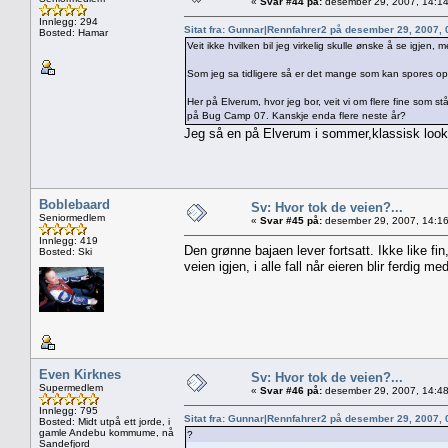
«
Svar #44 på:
desember 29, 2007, 14:14
Innlegg: 294
Sitat fra: Gunnar|Rennfahrer2 på desember 29, 2007,
Bosted: Hamar
Veit ikke hvilken bil jeg virkelig skulle ønske å se igje
Som jeg sa tidligere så er det mange som kan spores op
Her på Elverum, hvor jeg bor, veit vi om flere fine som 
på Bug Camp 07. Kanskje enda flere neste år?
Jeg så en på Elverum i sommer,klassisk look
Boblebaard
Sv: Hvor tok de veien?...
Seniormedlem
«
Svar #45 på:
desember 29, 2007, 14:16
Innlegg: 419
Den grønne bajaen lever fortsatt. Ikke like f
Bosted: Ski
veien igjen, i alle fall når eieren blir ferdig 
Even Kirknes
Sv: Hvor tok de veien?...
Supermedlem
«
Svar #46 på:
desember 29, 2007, 14:48
Innlegg: 795
Sitat fra: Gunnar|Rennfahrer2 på desember 29, 2007,
Bosted: Midt utpå ett jorde, i
gamle Andebu kommume, nå
?
Sandefjord