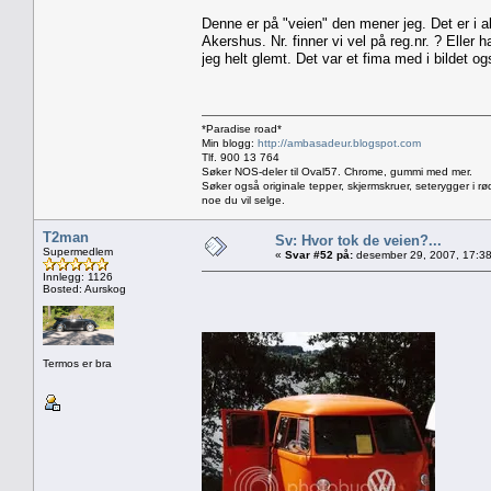
Denne er på "veien" den mener jeg. Det er i al
Akershus. Nr. finner vi vel på reg.nr. ? Elle
jeg helt glemt. Det var et fima med i bildet ogs
*Paradise road*
Min blogg:
http://ambasadeur.blogspot.com
Tlf. 900 13 764
Søker NOS-deler til Oval57. Chrome, gummi med mer.
Søker også originale tepper, skjermskruer, seterygger i rø
noe du vil selge.
T2man
Sv: Hvor tok de veien?...
Supermedlem
«
Svar #52 på:
desember 29, 2007, 17:38
Innlegg: 1126
Bosted: Aurskog
Termos er bra