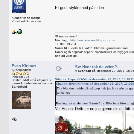
Et godt stykke ned på siden.
Kjenner snart mange
Porsche-folk her inne.
*Paradise road*
Min blogg:
http://ambasadeur.blogspot.com
Tlf. 900 13 764
Søker NOS-deler til Oval57. Chrome, gummi med mer.
Søker også originale tepper, skjermskruer, seterygger i rø
noe du vil selge.
Even Kirknes
Sv: Hvor tok de veien?...
Supermedlem
«
Svar #48 på:
desember 29, 2007, 16:26
Innlegg: 795
Sitat fra: Espen/VW54 på desember 29, 2007, 13:10:2
Bosted: Midt utpå ett jorde, i
gamle Andebu kommume, nå
Sitat fra: Even Kirknes på desember 29, 2007, 13:06
Sandefjord
Trur ikke det hadde blitt så pop hvis jeg la ut alle de ga
tenker jeg
Bae legg ut av de mest "kjente" da. Eller bare biler du gje
Vel Espen. Dette er en jeg gjerne skulle fått 