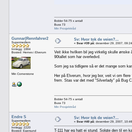
Bobler 54-75 x antall
Buss 73
Min Prosjekttråd
Gunnar|Rennfahrer2
Sv: Hvor tok de veien?...
Supermedlem
«
Svar #39 på:
desember 29, 2007, 09:24
Innlegg: 1884
Veit ikke hvilken bil jeg virkelig skulle ønsk
Bosted: Hernes i Elverum
90tallet som har overledvd.
Som jeg sa tidligere så er det mange som ka
Min Cornerstone
Her på Elverum, hvor jeg bor, veit vi om fler
frem. Stas var det med "Silverlady" på Bug C
Bobler 54-75 x antall
Buss 73
Min Prosjekttråd
Endre S
Sv: Hvor tok de veien?...
Supermedlem
«
Svar #40 på:
desember 29, 2007, 10:46
Innlegg: 2220
T-111 har eg hatt ei stund. Solgte den til en
Bosted: Egersund