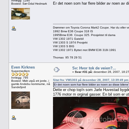
Innlegg: 1280
Er det noen som har flere bilder av noen av d
Bosted: Sør-Odal Hedmark
Drømmer om Toyota Corona Mark2 Coupe. Har du eller vet 
1992 Bmw E36 Coupe 318 IS
1995Bmw E36 Coupe 325. Prosjektet til dama
VW 1302 1971 Gatebil
VW 1303 S 1974 Prosjekt
VW 1303 S BIG
VW 1302 1971 Byttet mot BMW E36 318i 1991
Thomas 95 78 29 51
Even Kirknes
Sv: Hvor tok de veien?...
Supermedlem
«
Svar #31 på:
desember 28, 2007, 18:27
Innlegg: 795
Sitat fra: VW1303 på desember 28, 2007, 13:39:49 pm
Bosted: Midt utpå ett jorde, i
gamle Andebu kommume, nå
Er det noen som har flere bilder av noen av disse bilene
Sandefjord
Dette er chop top'n som Jarle Huvestad bygde.
1776 motor m orginal gasser. En bil som er ut