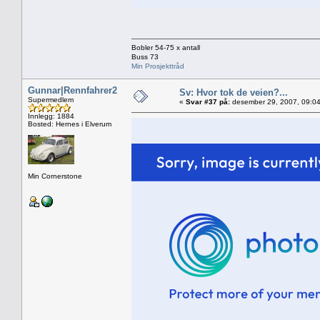
Bobler 54-75 x antall
Buss 73
Min Prosjekttråd
Gunnar|Rennfahrer2
Sv: Hvor tok de veien?...
Supermedlem
«
Svar #37 på:
desember 29, 2007, 09:04
Innlegg: 1884
Bosted: Hernes i Elverum
Min Cornerstone