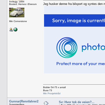
Innlegg: 1884
Jeg husker denne fra bilsport og syntes den n
Bosted: Hernes i Elverum
Min Cornerstone
Bobler 54-75 x antall
Buss 73
Min Prosjekttråd
Gunnar|Rennfahrer2
Sv: Hvor tok de veien?...
Supermedlem