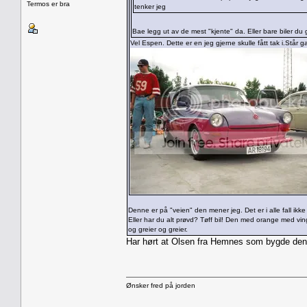
Termos er bra
tenker jeg
Bae legg ut av de mest "kjente" da. Eller bare biler du g
Vel Espen. Dette er en jeg gjerne skulle fått tak i.Står
Denne er på "veien" den mener jeg. Det er i alle fall ikke
Eller har du alt prøvd? Tøff bil! Den med orange med vin
og greier og greier.
Har hørt at Olsen fra Hemnes som bygde denn
Ønsker fred på jorden