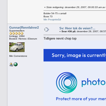
«
Siste redigering: desember 29, 2007, 09:00:33 am a
Bobler 54-75 x antall
Buss 73
Min Prosjekttråd
Gunnar|Rennfahrer2
Sv: Hvor tok de veien?...
Supermedlem
«
Svar #36 på:
desember 29, 2007, 08:57
Innlegg: 1884
Tidligere nevnt chop top
Bosted: Hernes i Elverum
Min Cornerstone