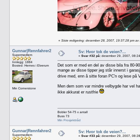
«
Siste redigering: desember 28, 2007, 19:37:28 pm av
Gunnar|Rennfahrer2
Sv: Hvor tok de veien?...
Supermedlem
«
Svar #32 på:
desember 29, 2007, 08:24
Innlegg: 1884
Det som er med en del av disse bila fra 80-90t
Bosted: Hernes i Elverum
mange av disse tipper jeg står innerst i garasj
drive med, enn å sitte foran PC'n og lese p
Men dem som var mindre velbygde har vel hatt s
Min Cornerstone
ikke akkurat er rustfrie
Bobler 54-75 x antall
Buss 73
Min Prosjekttråd
Gunnar|Rennfahrer2
Sv: Hvor tok de veien?...
Supermedlem
«
Svar #33 på:
desember 29, 2007, 08:28