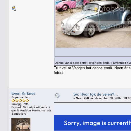
Denne var jo bare dritfet, lever den enda ? Eventuelt hvo
Trur vel at Vangen har denne ennå. Noen år side
fotoet
Even Kirknes
Sv: Hvor tok de veien?...
Supermedlem
«
Svar #58 på:
desember 29, 2007, 18:40
Innlegg: 795
Bosted: Midt utpå ett jorde, i
gamle Andebu kommume, nå
Sandefjord