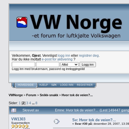
Velkommen,
Gjest
. Vennligst
logg inn
eller
registrer deg
.
Har du ikke mottatt
e-post for aktivering
?
Logg inn med brukernavn, passord og innloggingstid
HOVEDSIDE
HJELP
SØK
LOGG INN
REGISTRER
VWNorge
>
Forum
>
Snikk-snakk
>
Hvor tok de veien?...
Sider:
1
[
2
]
3
4
...
8
Skrevet av
Emne: Hvor tok de veien?... (Lest 149447 gang
VW1303
Sv: Hvor tok de veien?...
Supermedlem
«
Svar #30 på:
desember 28, 2007, 13:39