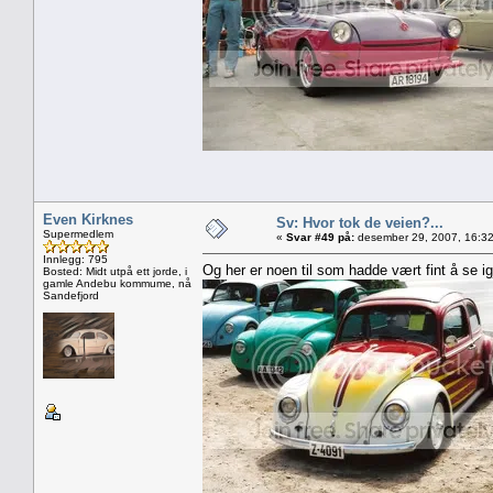
Even Kirknes
Sv: Hvor tok de veien?...
Supermedlem
«
Svar #49 på:
desember 29, 2007, 16:32
Innlegg: 795
Og her er noen til som hadde vært fint å se ig
Bosted: Midt utpå ett jorde, i
gamle Andebu kommume, nå
Sandefjord