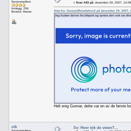
Seniormedlem
«
Svar #43 på:
desember 29, 2007, 14:08
Innlegg: 294
Sitat fra: Gunnar|Rennfahrer2 på desember 29, 2007,
Bosted: Hamar
Jeg husker denne fra bilsport og syntes den nok var tiln
Helt enig Gunnar, dette var en av de første 
nik
Sv: Hvor tok de veien?...
Seniormedlem