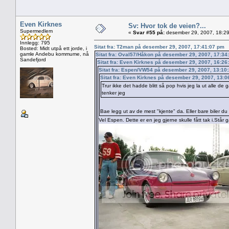
Even Kirknes
Sv: Hvor tok de veien?...
Supermedlem
«
Svar #55 på:
desember 29, 2007, 18:29
Innlegg: 795
Sitat fra: T2man på desember 29, 2007, 17:41:07 pm
Bosted: Midt utpå ett jorde, i
gamle Andebu kommume, nå
Sitat fra: Oval57/Håkon på desember 29, 2007, 17:34
Sandefjord
Sitat fra: Even Kirknes på desember 29, 2007, 16:26
Sitat fra: Espen/VW54 på desember 29, 2007, 13:10
Sitat fra: Even Kirknes på desember 29, 2007, 13:
Trur ikke det hadde blitt så pop hvis jeg la ut alle de 
tenker jeg
Bae legg ut av de mest "kjente" da. Eller bare biler du g
Vel Espen. Dette er en jeg gjerne skulle fått tak i.Står