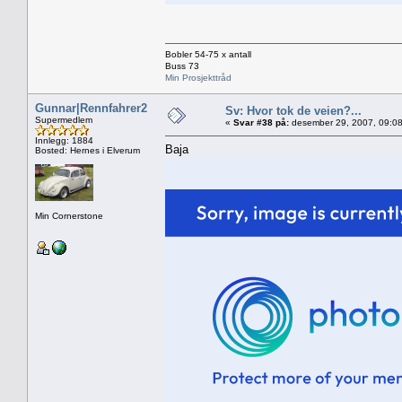
Bobler 54-75 x antall
Buss 73
Min Prosjekttråd
Gunnar|Rennfahrer2
Sv: Hvor tok de veien?...
Supermedlem
«
Svar #38 på:
desember 29, 2007, 09:08
Innlegg: 1884
Baja
Bosted: Hernes i Elverum
Min Cornerstone