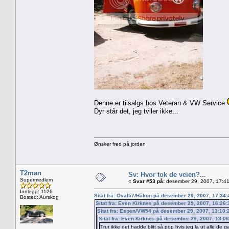
Denne er tilsalgs hos Veteran & VW Service
Dyr står det, jeg tviler ikke...
Ønsker fred på jorden
T2man
Sv: Hvor tok de veien?...
Supermedlem
«
Svar #53 på:
desember 29, 2007, 17:41
Innlegg: 1126
Sitat fra: Oval57/Håkon på desember 29, 2007, 17:34
Bosted: Aurskog
Sitat fra: Even Kirknes på desember 29, 2007, 16:26
Sitat fra: Espen/VW54 på desember 29, 2007, 13:10
Sitat fra: Even Kirknes på desember 29, 2007, 13:0
Trur ikke det hadde blitt så pop hvis jeg la ut alle de 