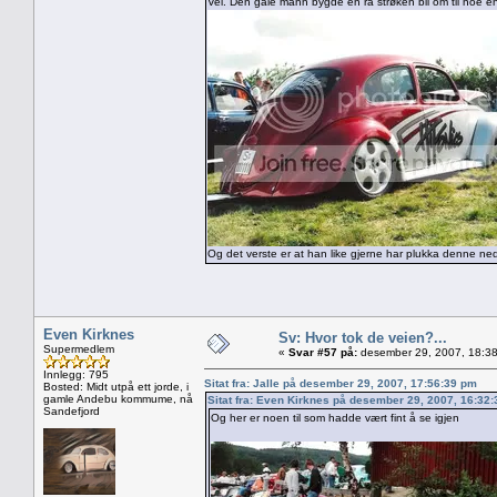
Vel. Den gale mann bygde en rå strøken bil om til noe en
Og det verste er at han like gjerne har plukka denne n
Even Kirknes
Sv: Hvor tok de veien?...
Supermedlem
«
Svar #57 på:
desember 29, 2007, 18:38
Innlegg: 795
Sitat fra: Jalle på desember 29, 2007, 17:56:39 pm
Bosted: Midt utpå ett jorde, i
gamle Andebu kommume, nå
Sitat fra: Even Kirknes på desember 29, 2007, 16:32
Sandefjord
Og her er noen til som hadde vært fint å se igjen