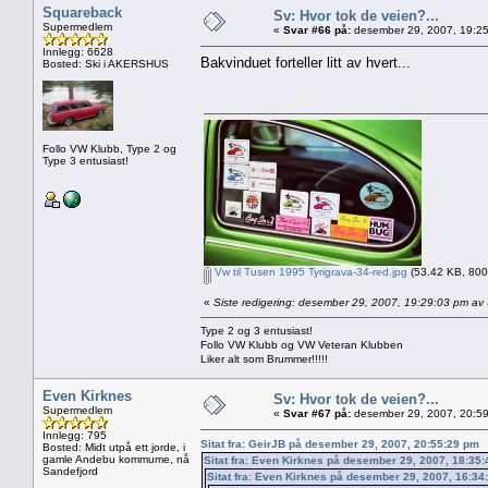
Squareback
Sv: Hvor tok de veien?...
Supermedlem
«
Svar #66 på:
desember 29, 2007, 19:25
Innlegg: 6628
Bakvinduet forteller litt av hvert...
Bosted: Ski i AKERSHUS
Follo VW Klubb, Type 2 og
Type 3 entusiast!
Vw til Tusen 1995 Tyrigrava-34-red.jpg
(53.42 KB, 800x
«
Siste redigering: desember 29, 2007, 19:29:03 pm a
Type 2 og 3 entusiast!
Follo VW Klubb og VW Veteran Klubben
Liker alt som Brummer!!!!!
Even Kirknes
Sv: Hvor tok de veien?...
Supermedlem
«
Svar #67 på:
desember 29, 2007, 20:59
Innlegg: 795
Sitat fra: GeirJB på desember 29, 2007, 20:55:29 pm
Bosted: Midt utpå ett jorde, i
gamle Andebu kommume, nå
Sitat fra: Even Kirknes på desember 29, 2007, 18:35
Sandefjord
Sitat fra: Even Kirknes på desember 29, 2007, 16:34