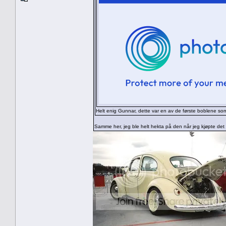
Helt enig Gunnar, dette var en av de første boblene so
Samme her, jeg ble helt hekta på den når jeg kjøpte det B