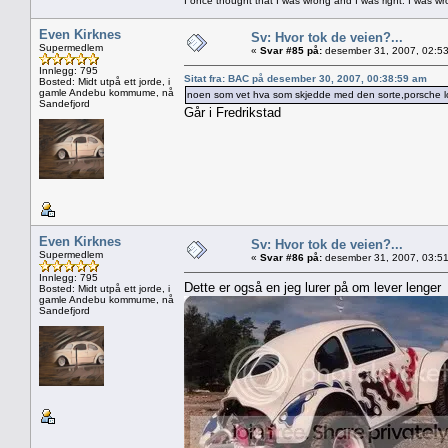
I once thought that I was wrong and I was right. I was w
Even Kirknes
Sv: Hvor tok de veien?...
Supermedlem
«
Svar #85 på:
desember 31, 2007, 02:53
Innlegg: 795
Sitat fra: BAC på desember 30, 2007, 00:38:59 am
Bosted: Midt utpå ett jorde, i
gamle Andebu kommume, nå
noen som vet hva som skjedde med den sorte,porsche lo
Sandefjord
Går i Fredrikstad
Even Kirknes
Sv: Hvor tok de veien?...
Supermedlem
«
Svar #86 på:
desember 31, 2007, 03:51
Innlegg: 795
Dette er også en jeg lurer på om lever lenger
Bosted: Midt utpå ett jorde, i
gamle Andebu kommume, nå
Sandefjord