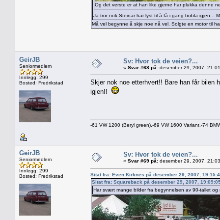
Og det verste er at han like gjerne har plukka denne
Ja tror nok Steinar har lyst til å få i gang bobla igjen.
Må vel begynne å skje noe nå vel. Solgte en motor til 
GeirJB
Sv: Hvor tok de veien?...
Seniormedlem
«
Svar #68 på:
desember 29, 2007, 21:01
Innlegg: 299
Skjer nok noe etterhvert!! Bare han får bilen h
Bosted: Fredrikstad
igjen!!
-61 VW 1200 (Beryl green),-69 VW 1600 Variant,-74 B
GeirJB
Sv: Hvor tok de veien?...
Seniormedlem
«
Svar #69 på:
desember 29, 2007, 21:03
Innlegg: 299
Sitat fra: Even Kirknes på desember 29, 2007, 19:15:
Bosted: Fredrikstad
Sitat fra: Squareback på desember 29, 2007, 19:09:0
Har svært mange bilder fra begynnelsen av 90-tallet og 