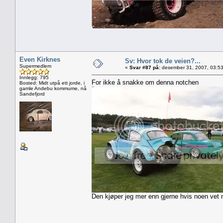
Even Kirknes
Sv: Hvor tok de veien?...
Supermedlem
«
Svar #87 på:
desember 31, 2007, 03:53
Innlegg: 795
For ikke å snakke om denna notchen
Bosted: Midt utpå ett jorde, i
gamle Andebu kommume, nå
Sandefjord
Den kjøper jeg mer enn gjerne hvis noen vet