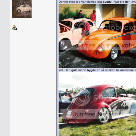
Denne syns jeg var kjempe bra bygge. Hvo ble den av
Vel. Den gale mann bygde en rå strøken bil om til noe 