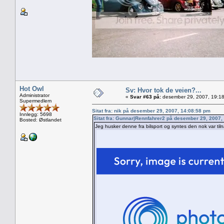
Hot Owl
Sv: Hvor tok de veien?...
Administrator
«
Svar #63 på:
desember 29, 2007, 19:18
Supermedlem
Sitat fra: nik på desember 29, 2007, 14:08:58 pm
Innlegg: 5698
Sitat fra: Gunnar|Rennfahrer2 på desember 29, 2007,
Bosted: Østlandet
Jeg husker denne fra bilsport og syntes den nok var til