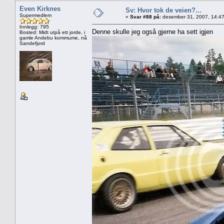
Even Kirknes
Sv: Hvor tok de veien?...
Supermedlem
«
Svar #88 på:
desember 31, 2007, 14:47
Innlegg: 795
Denne skulle jeg også gjerne ha sett igjen
Bosted: Midt utpå ett jorde, i
gamle Andebu kommume, nå
Sandefjord