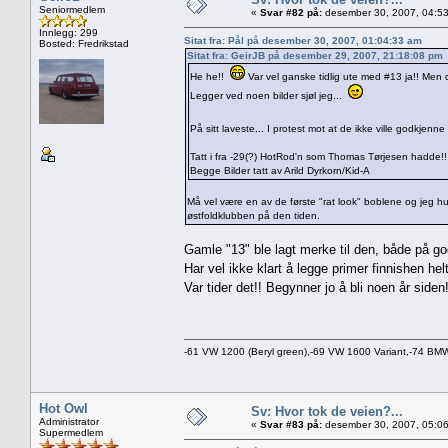
Seniormedlem
«
Svar #82 på:
desember 30, 2007, 04:53
Innlegg: 299
Sitat fra: Pål på desember 30, 2007, 01:04:33 am
Bosted: Fredrikstad
Sitat fra: GeirJB på desember 29, 2007, 21:18:08 pm
He he!!
Var vel ganske tidlig ute med #13 ja!! Men d
Legger ved noen bilder sjøl jeg...
På sitt laveste... I protest mot at de ikke ville godkjenn
Tatt i fra -29(?) HotRod'n som Thomas Tørjesen hadde!!
Begge Bilder tatt av Arild Dyrkorn/Kid-A
Må vel være en av de første "rat look" boblene og jeg hus
østfoldklubben på den tiden.
Gamle "13" ble lagt merke til den, både på go
Har vel ikke klart å legge primer finnishen he
Var tider det!! Begynner jo å bli noen år side
-61 VW 1200 (Beryl green),-69 VW 1600 Variant,-74 B
Hot Owl
Sv: Hvor tok de veien?...
Administrator
«
Svar #83 på:
desember 30, 2007, 05:06
Supermedlem