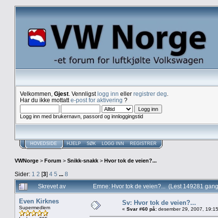
Velkommen,
Gjest
. Vennligst
logg inn
eller
registrer deg
.
Har du ikke mottatt
e-post for aktivering
?
Logg inn med brukernavn, passord og innloggingstid
HOVEDSIDE
HJELP
SØK
LOGG INN
REGISTRER
VWNorge
>
Forum
>
Snikk-snakk
>
Hvor tok de veien?...
Sider:
1
2
[
3
]
4
5
...
8
Skrevet av
Emne: Hvor tok de veien?... (Lest 149281 gang
Even Kirknes
Sv: Hvor tok de veien?...
Supermedlem
«
Svar #60 på:
desember 29, 2007, 19:15