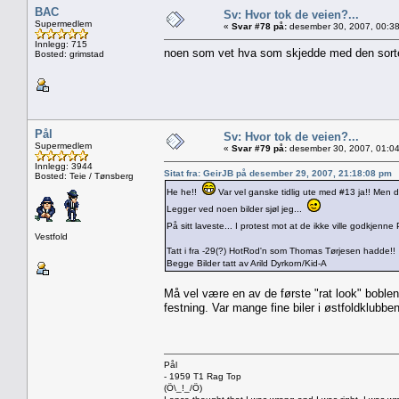
BAC
Sv: Hvor tok de veien?...
Supermedlem
«
Svar #78 på:
desember 30, 2007, 00:38
Innlegg: 715
noen som vet hva som skjedde med den sorte,
Bosted: grimstad
Pål
Sv: Hvor tok de veien?...
Supermedlem
«
Svar #79 på:
desember 30, 2007, 01:04
Innlegg: 3944
Sitat fra: GeirJB på desember 29, 2007, 21:18:08 pm
Bosted: Teie / Tønsberg
He he!!
Var vel ganske tidlig ute med #13 ja!! Men de
Legger ved noen bilder sjøl jeg...
På sitt laveste... I protest mot at de ikke ville godkjenne
Vestfold
Tatt i fra -29(?) HotRod'n som Thomas Tørjesen hadde!!
Begge Bilder tatt av Arild Dyrkorn/Kid-A
Må vel være en av de første "rat look" boblene
festning. Var mange fine biler i østfoldklubbe
Pål
- 1959 T1 Rag Top
(Ö\_!_/Ö)