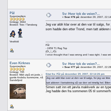
Pål
Sv: Hvor tok de veien?...
Supermedlem
«
Svar #76 på:
desember 29, 2007, 22:14
Innlegg: 3944
Jeg var aldri klar over at den var til salgs, f
Bosted: Teie / Tønsberg
som hadde den etter Trond, men tatt alderen i 
Vestfold
Pål
- 1959 T1 Rag Top
(Ö\_!_/Ö)
I once thought that I was wrong and I was right. I was w
Even Kirknes
Sv: Hvor tok de veien?...
Supermedlem
«
Svar #77 på:
desember 29, 2007, 22:28
Innlegg: 795
Sitat fra: Pål på desember 29, 2007, 22:14:26 pm
Bosted: Midt utpå ett jorde, i
gamle Andebu kommume, nå
Jeg var aldri klar over at den var til salgs, for jeg var 
Sandefjord
tatt alderen i betraktning så var den vel rimelig hel. Bil
Simen satt inn ett jævla makkverk av en type
Jeg hadde den fra sommeren 05 til sommer/hø