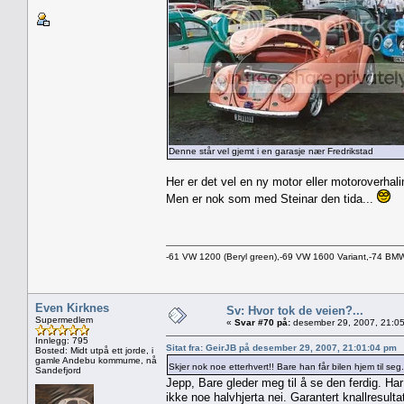
Denne står vel gjemt i en garasje nær Fredrikstad
Her er det vel en ny motor eller motoroverhalin
Men er nok som med Steinar den tida...
-61 VW 1200 (Beryl green),-69 VW 1600 Variant,-74 B
Even Kirknes
Sv: Hvor tok de veien?...
Supermedlem
«
Svar #70 på:
desember 29, 2007, 21:05
Innlegg: 795
Sitat fra: GeirJB på desember 29, 2007, 21:01:04 pm
Bosted: Midt utpå ett jorde, i
gamle Andebu kommume, nå
Skjer nok noe etterhvert!! Bare han får bilen hjem til seg
Sandefjord
Jepp, Bare gleder meg til å se den ferdig. Har
ikke noe halvhjerta nei. Garantert knallresultat