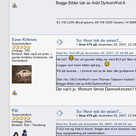
Begge Bilder tatt av Arild Dyrkorn/Kid-A
-61 VW 1200 (Beryl green),-69 VW 1600 Variant,-74 B
Even Kirknes
Sv: Hvor tok de veien?...
Supermedlem
«
Svar #73 på:
desember 29, 2007, 21:29
Innlegg: 795
Sitat fra: GeirJB på desember 29, 2007, 21:18:08 pm
Bosted: Midt utpå ett jorde, i
gamle Andebu kommume, nå
He he!!
Var vel ganske tidlig ute med #13 ja!! Men de
Sandefjord
Legger ved noen bilder sjøl jeg...
På sitt laveste... I protest mot at de ikke ville godkjenne
Tatt i fra -29(?) HotRod'n som Thomas Tørjesen hadde!!
Begge Bilder tatt av Arild Dyrkorn/Kid-A
Der var'n jo. Morsom første Danmarksturen?
Pål
Sv: Hvor tok de veien?...
Supermedlem
«
Svar #74 på:
desember 29, 2007, 21:54
Innlegg: 3944
Sitat fra: Endre på desember 29, 2007, 10:46:54 am
Bosted: Teie / Tønsberg
T-111 har eg hatt ei stund. Solgte den til en kamerat i
seg oppgradering på maskinsiden.