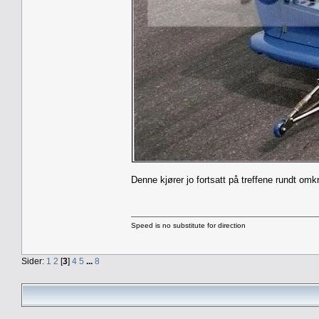
Denne kjører jo fortsatt på treffene rundt om
Speed is no substitute for direction
Sider:
1
2
[
3
]
4
5
...
8