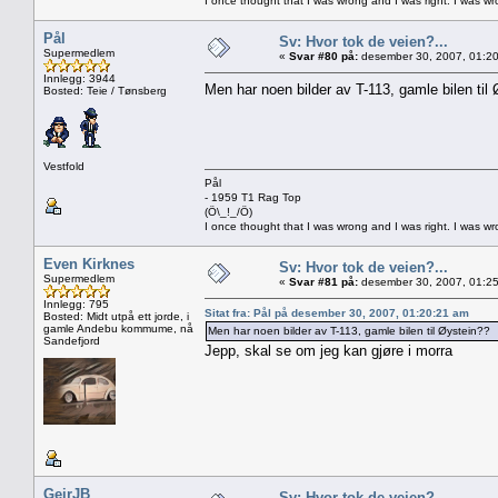
I once thought that I was wrong and I was right. I was w
Pål
Sv: Hvor tok de veien?...
Supermedlem
«
Svar #80 på:
desember 30, 2007, 01:20
Innlegg: 3944
Men har noen bilder av T-113, gamle bilen til
Bosted: Teie / Tønsberg
Vestfold
Pål
- 1959 T1 Rag Top
(Ö\_!_/Ö)
I once thought that I was wrong and I was right. I was w
Even Kirknes
Sv: Hvor tok de veien?...
Supermedlem
«
Svar #81 på:
desember 30, 2007, 01:25
Innlegg: 795
Sitat fra: Pål på desember 30, 2007, 01:20:21 am
Bosted: Midt utpå ett jorde, i
gamle Andebu kommume, nå
Men har noen bilder av T-113, gamle bilen til Øystein??
Sandefjord
Jepp, skal se om jeg kan gjøre i morra
GeirJB
Sv: Hvor tok de veien?...