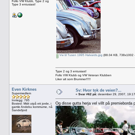
Follo VW Klubb, Type 2 og
Type 3 entusiast!
Vw til Tusen 1995 Halvards.jpg
(88.04 KB, 738x1002 - 
Type 2 og 3 entusiast!
Follo VW Klubb og VW Veteran Klubben
Liker alt som Brummer!!!!!
Even Kirknes
Sv: Hvor tok de veien?...
Supermedlem
«
Svar #62 på:
desember 29, 2007, 19:17
Innlegg: 795
Og disse gutta herja vel villt på premieborda 
Bosted: Midt utpå ett jorde, i
gamle Andebu kommume, nå
Sandefjord