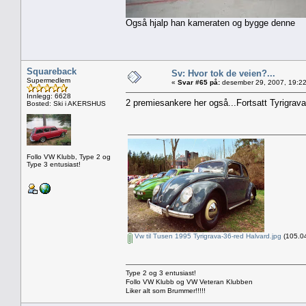
Også hjalp han kameraten og bygge denne
Squareback
Sv: Hvor tok de veien?...
Supermedlem
«
Svar #65 på:
desember 29, 2007, 19:22
Innlegg: 6628
2 premiesankere her også...Fortsatt Tyrigrava
Bosted: Ski i AKERSHUS
Follo VW Klubb, Type 2 og
Type 3 entusiast!
Vw til Tusen 1995 Tyrigrava-36-red Halvard.jpg
(105.04
Type 2 og 3 entusiast!
Follo VW Klubb og VW Veteran Klubben
Liker alt som Brummer!!!!!