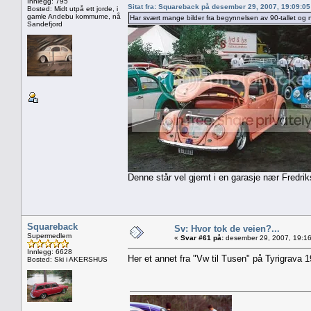
Innlegg: 795
Sitat fra: Squareback på desember 29, 2007, 19:09:0
Bosted: Midt utpå ett jorde, i
gamle Andebu kommume, nå
Har svært mange bilder fra begynnelsen av 90-tallet og n
Sandefjord
Denne står vel gjemt i en garasje nær Fredrik
Squareback
Sv: Hvor tok de veien?...
Supermedlem
«
Svar #61 på:
desember 29, 2007, 19:16
Innlegg: 6628
Her et annet fra "Vw til Tusen" på Tyrigrava 1
Bosted: Ski i AKERSHUS