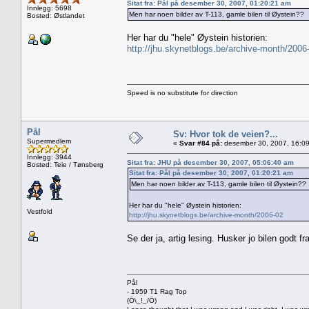
Sitat fra: Pål på desember 30, 2007, 01:20:21 am
Innlegg: 5698
Men har noen bilder av T-113, gamle bilen til Øystein??
Bosted: Østlandet
Her har du "hele" Øystein historien:
http://jhu.skynetblogs.be/archive-month/2006
Speed is no substitute for direction
Pål
Sv: Hvor tok de veien?...
Supermedlem
«
Svar #84 på:
desember 30, 2007, 16:09
Innlegg: 3944
Sitat fra: JHU på desember 30, 2007, 05:06:40 am
Bosted: Teie / Tønsberg
Sitat fra: Pål på desember 30, 2007, 01:20:21 am
Men har noen bilder av T-113, gamle bilen til Øystein??
Her har du "hele" Øystein historien:
Vestfold
http://jhu.skynetblogs.be/archive-month/2006-02
Se der ja, artig lesing. Husker jo bilen godt fr
Pål
- 1959 T1 Rag Top
(Ö\_!_/Ö)