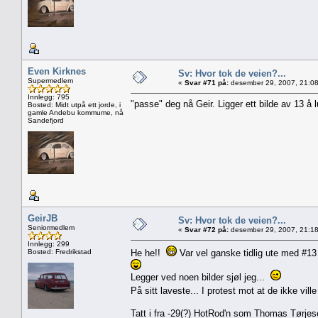
Even Kirknes
Sv: Hvor tok de veien?...
Supermedlem
«
Svar #71 på:
desember 29, 2007, 21:08
Innlegg: 795
"passe" deg nå Geir. Ligger ett bilde av 13 å 
Bosted: Midt utpå ett jorde, i
gamle Andebu kommume, nå
Sandefjord
GeirJB
Sv: Hvor tok de veien?...
Seniormedlem
«
Svar #72 på:
desember 29, 2007, 21:18
Innlegg: 299
Bosted: Fredrikstad
He he!!
Var vel ganske tidlig ute med #13 
Legger ved noen bilder sjøl jeg...
På sitt laveste... I protest mot at de ikke vi
Tatt i fra -29(?) HotRod'n som Thomas Tørjes