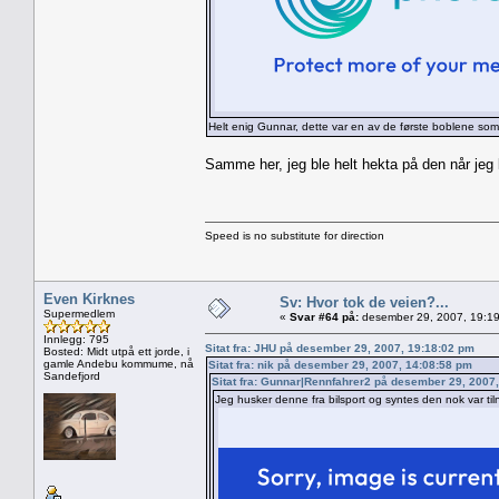
Helt enig Gunnar, dette var en av de første boblene som
Samme her, jeg ble helt hekta på den når jeg k
Speed is no substitute for direction
Even Kirknes
Sv: Hvor tok de veien?...
Supermedlem
«
Svar #64 på:
desember 29, 2007, 19:19
Innlegg: 795
Sitat fra: JHU på desember 29, 2007, 19:18:02 pm
Bosted: Midt utpå ett jorde, i
gamle Andebu kommume, nå
Sitat fra: nik på desember 29, 2007, 14:08:58 pm
Sandefjord
Sitat fra: Gunnar|Rennfahrer2 på desember 29, 2007
Jeg husker denne fra bilsport og syntes den nok var til