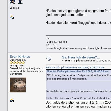
Vestfold
Nå skal det vel godt gjøres å oppgradere fra 
glede enn god bremseeffekt.
Hadde ikke bilen vært "hugget" opp i deler, sk
Pål
- 1959 T1 Rag Top
(Ö\_!_/Ö)
I once thought that I was wrong and I was right. I was w
Even Kirknes
Sv: Hvor tok de veien?...
Supermedlem
«
Svar #75 på:
desember 29, 2007, 21:59
Innlegg: 795
Sitat fra: Pål på desember 29, 2007, 21:54:17 pm
Bosted: Midt utpå ett jorde, i
gamle Andebu kommume, nå
Sitat fra: Endre på desember 29, 2007, 10:46:54 am
Sandefjord
T-111 har eg hatt ei stund. Solgte den til en kamerat i
seg oppgradering på maskinsiden.
Nå skal det vel godt gjøres å oppgradere fra felgsettet
Hadde ikke bilen vært "hugget" opp i deler, skulle det væ
Det hadde dere stjernesjanse til å få..... i 2
gikk en vei og bil en annen vei, og i midten s