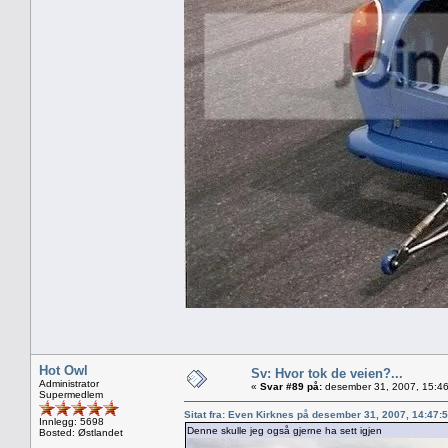
Hot Owl
Sv: Hvor tok de veien?...
Administrator
«
Svar #89 på:
desember 31, 2007, 15:46
Supermedlem
Sitat fra: Even Kirknes på desember 31, 2007, 14:47:
Innlegg: 5698
Denne skulle jeg også gjerne ha sett igjen
Bosted: Østlandet