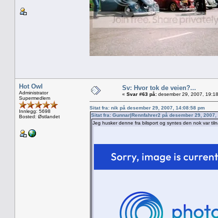
Hot Owl
Sv: Hvor tok de veien?...
Administrator
«
Svar #63 på:
desember 29, 2007, 19:18
Supermedlem
Sitat fra: nik på desember 29, 2007, 14:08:58 pm
Innlegg: 5698
Sitat fra: Gunnar|Rennfahrer2 på desember 29, 2007,
Bosted: Østlandet
Jeg husker denne fra bilsport og syntes den nok var til