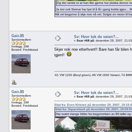
Og det verste er at han like gjerne har plukka denne
Ja tror nok Steinar har lyst til å få i gang bobla igjen.
Må vel begynne å skje noe nå vel. Solgte en motor til 
GeirJB
Sv: Hvor tok de veien?...
Seniormedlem
«
Svar #68 på:
desember 29, 2007, 21:01
Innlegg: 299
Skjer nok noe etterhvert!! Bare han får bilen h
Bosted: Fredrikstad
igjen!!
-61 VW 1200 (Beryl green),-69 VW 1600 Variant,-74 B
GeirJB
Sv: Hvor tok de veien?...
Seniormedlem
«
Svar #69 på:
desember 29, 2007, 21:03
Innlegg: 299
Sitat fra: Even Kirknes på desember 29, 2007, 19:15:
Bosted: Fredrikstad
Sitat fra: Squareback på desember 29, 2007, 19:09:0
Har svært mange bilder fra begynnelsen av 90-tallet og 