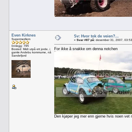
Even Kirknes
Sv: Hvor tok de veien?...
Supermedlem
«
Svar #87 på:
desember 31, 2007, 03:53
Innlegg: 795
For ikke å snakke om denna notchen
Bosted: Midt utpå ett jorde, i
gamle Andebu kommume, nå
Sandefjord
Den kjøper jeg mer enn gjerne hvis noen vet