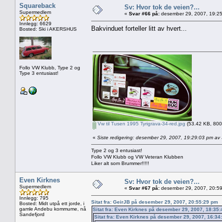
Squareback
Sv: Hvor tok de veien?...
Supermedlem
«
Svar #66 på:
desember 29, 2007, 19:25
Innlegg: 6629
Bakvinduet forteller litt av hvert...
Bosted: Ski i AKERSHUS
Follo VW Klubb, Type 2 og
Type 3 entusiast!
Vw til Tusen 1995 Tyrigrava-34-red.jpg
(53.42 KB, 800x
«
Siste redigering: desember 29, 2007, 19:29:03 pm a
Type 2 og 3 entusiast!
Follo VW Klubb og VW Veteran Klubben
Liker alt som Brummer!!!!!
Even Kirknes
Sv: Hvor tok de veien?...
Supermedlem
«
Svar #67 på:
desember 29, 2007, 20:59
Innlegg: 795
Sitat fra: GeirJB på desember 29, 2007, 20:55:29 pm
Bosted: Midt utpå ett jorde, i
gamle Andebu kommume, nå
Sitat fra: Even Kirknes på desember 29, 2007, 18:35
Sandefjord
Sitat fra: Even Kirknes på desember 29, 2007, 16:34