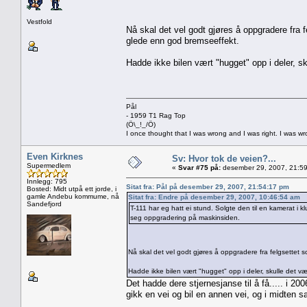
Vestfold
Nå skal det vel godt gjøres å oppgradere fra 
glede enn god bremseeffekt.
Hadde ikke bilen vært "hugget" opp i deler, sk
Pål
- 1959 T1 Rag Top
(Ö\_!_/Ö)
I once thought that I was wrong and I was right. I was w
Even Kirknes
Sv: Hvor tok de veien?...
Supermedlem
«
Svar #75 på:
desember 29, 2007, 21:59
Innlegg: 795
Sitat fra: Pål på desember 29, 2007, 21:54:17 pm
Bosted: Midt utpå ett jorde, i
gamle Andebu kommume, nå
Sitat fra: Endre på desember 29, 2007, 10:46:54 am
Sandefjord
T-111 har eg hatt ei stund. Solgte den til en kamerat i
seg oppgradering på maskinsiden.
Nå skal det vel godt gjøres å oppgradere fra felgsettet
Hadde ikke bilen vært "hugget" opp i deler, skulle det væ
Det hadde dere stjernesjanse til å få..... i 2
gikk en vei og bil en annen vei, og i midten s