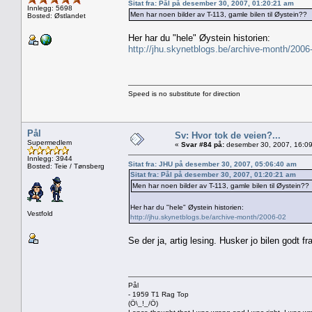
Sitat fra: Pål på desember 30, 2007, 01:20:21 am
Innlegg: 5698
Men har noen bilder av T-113, gamle bilen til Øystein??
Bosted: Østlandet
Her har du "hele" Øystein historien:
http://jhu.skynetblogs.be/archive-month/2006
Speed is no substitute for direction
Pål
Sv: Hvor tok de veien?...
Supermedlem
«
Svar #84 på:
desember 30, 2007, 16:09
Innlegg: 3944
Sitat fra: JHU på desember 30, 2007, 05:06:40 am
Bosted: Teie / Tønsberg
Sitat fra: Pål på desember 30, 2007, 01:20:21 am
Men har noen bilder av T-113, gamle bilen til Øystein??
Her har du "hele" Øystein historien:
Vestfold
http://jhu.skynetblogs.be/archive-month/2006-02
Se der ja, artig lesing. Husker jo bilen godt fr
Pål
- 1959 T1 Rag Top
(Ö\_!_/Ö)