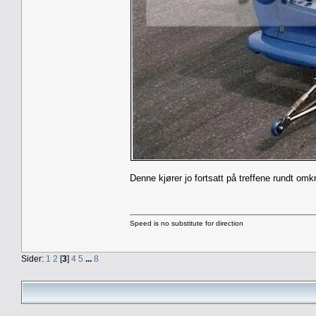
Denne kjører jo fortsatt på treffene rundt om
Speed is no substitute for direction
Sider:
1
2
[
3
]
4
5
...
8