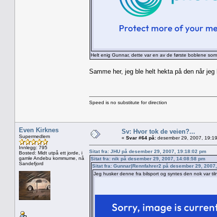
Helt enig Gunnar, dette var en av de første boblene som
Samme her, jeg ble helt hekta på den når jeg k
Speed is no substitute for direction
Even Kirknes
Sv: Hvor tok de veien?...
Supermedlem
«
Svar #64 på:
desember 29, 2007, 19:19
Innlegg: 795
Sitat fra: JHU på desember 29, 2007, 19:18:02 pm
Bosted: Midt utpå ett jorde, i
gamle Andebu kommume, nå
Sitat fra: nik på desember 29, 2007, 14:08:58 pm
Sandefjord
Sitat fra: Gunnar|Rennfahrer2 på desember 29, 2007
Jeg husker denne fra bilsport og syntes den nok var til