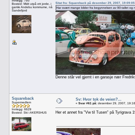
Innlegg: 795
Sitat fra: Squareback på desember 29, 2007, 19:09:0
Bosted: Midt utpå ett jorde, i
gamle Andebu kommume, nå
Har svært mange bilder fra begynnelsen av 90-tallet og n
Sandefjord
Denne står vel gjemt i en garasje nær Fredrik
Squareback
Sv: Hvor tok de veien?...
Supermedlem
«
Svar #61 på:
desember 29, 2007, 19:16
Innlegg: 6629
Her et annet fra "Vw til Tusen" på Tyrigrava 1
Bosted: Ski i AKERSHUS