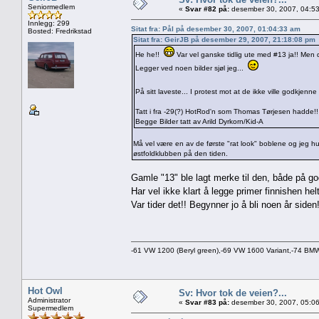
Seniormedlem
«
Svar #82 på:
desember 30, 2007, 04:53
Innlegg: 299
Sitat fra: Pål på desember 30, 2007, 01:04:33 am
Bosted: Fredrikstad
Sitat fra: GeirJB på desember 29, 2007, 21:18:08 pm
He he!!
Var vel ganske tidlig ute med #13 ja!! Men d
Legger ved noen bilder sjøl jeg...
På sitt laveste... I protest mot at de ikke ville godkjenn
Tatt i fra -29(?) HotRod'n som Thomas Tørjesen hadde!!
Begge Bilder tatt av Arild Dyrkorn/Kid-A
Må vel være en av de første "rat look" boblene og jeg hus
østfoldklubben på den tiden.
Gamle "13" ble lagt merke til den, både på go
Har vel ikke klart å legge primer finnishen he
Var tider det!! Begynner jo å bli noen år side
-61 VW 1200 (Beryl green),-69 VW 1600 Variant,-74 B
Hot Owl
Sv: Hvor tok de veien?...
Administrator
«
Svar #83 på:
desember 30, 2007, 05:06
Supermedlem