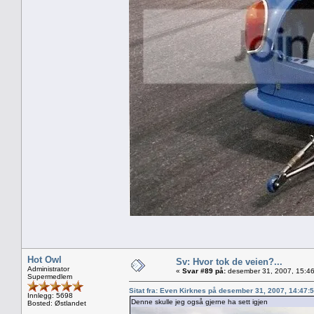
Hot Owl
Sv: Hvor tok de veien?...
Administrator
«
Svar #89 på:
desember 31, 2007, 15:46
Supermedlem
Sitat fra: Even Kirknes på desember 31, 2007, 14:47:
Innlegg: 5698
Denne skulle jeg også gjerne ha sett igjen
Bosted: Østlandet