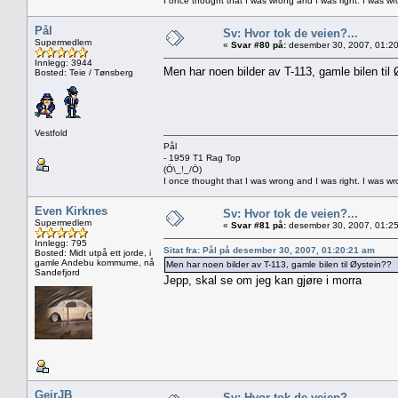
I once thought that I was wrong and I was right. I was w
Pål
Sv: Hvor tok de veien?...
Supermedlem
«
Svar #80 på:
desember 30, 2007, 01:20
Innlegg: 3944
Men har noen bilder av T-113, gamle bilen til
Bosted: Teie / Tønsberg
Vestfold
Pål
- 1959 T1 Rag Top
(Ö\_!_/Ö)
I once thought that I was wrong and I was right. I was w
Even Kirknes
Sv: Hvor tok de veien?...
Supermedlem
«
Svar #81 på:
desember 30, 2007, 01:25
Innlegg: 795
Sitat fra: Pål på desember 30, 2007, 01:20:21 am
Bosted: Midt utpå ett jorde, i
gamle Andebu kommume, nå
Men har noen bilder av T-113, gamle bilen til Øystein??
Sandefjord
Jepp, skal se om jeg kan gjøre i morra
GeirJB
Sv: Hvor tok de veien?...