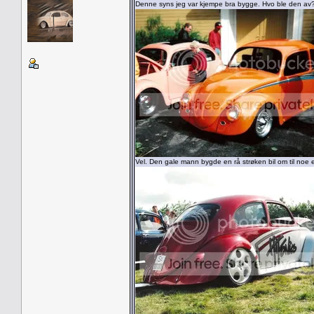
Denne syns jeg var kjempe bra bygge. Hvo ble den av
Vel. Den gale mann bygde en rå strøken bil om til noe 