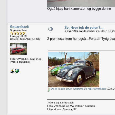
Også hjalp han kameraten og bygge denne
Squareback
Sv: Hvor tok de veien?...
Supermedlem
«
Svar #65 på:
desember 29, 2007, 19:22
Innlegg: 6629
2 premiesankere her også...Fortsatt Tyrigrava
Bosted: Ski i AKERSHUS
Follo VW Klubb, Type 2 og
Type 3 entusiast!
Vw til Tusen 1995 Tyrigrava-36-red Halvard.jpg
(105.04
Type 2 og 3 entusiast!
Follo VW Klubb og VW Veteran Klubben
Liker alt som Brummer!!!!!