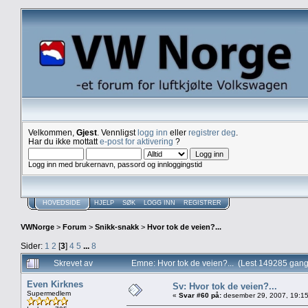
Velkommen,
Gjest
. Vennligst
logg inn
eller
registrer deg
.
Har du ikke mottatt
e-post for aktivering
?
Logg inn med brukernavn, passord og innloggingstid
HOVEDSIDE
HJELP
SØK
LOGG INN
REGISTRER
VWNorge
>
Forum
>
Snikk-snakk
>
Hvor tok de veien?...
Sider:
1
2
[
3
]
4
5
...
8
Skrevet av
Emne: Hvor tok de veien?... (Lest 149285 gang
Even Kirknes
Sv: Hvor tok de veien?...
Supermedlem
«
Svar #60 på:
desember 29, 2007, 19:15