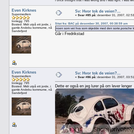
I once thought that I was wrong and I was right. I was w
Even Kirknes
Sv: Hvor tok de veien?...
Supermedlem
«
Svar #85 på:
desember 31, 2007, 02:53
Innlegg: 795
Sitat fra: BAC på desember 30, 2007, 00:38:59 am
Bosted: Midt utpå ett jorde, i
gamle Andebu kommume, nå
noen som vet hva som skjedde med den sorte,porsche lo
Sandefjord
Går i Fredrikstad
Even Kirknes
Sv: Hvor tok de veien?...
Supermedlem
«
Svar #86 på:
desember 31, 2007, 03:51
Innlegg: 795
Dette er også en jeg lurer på om lever lenger
Bosted: Midt utpå ett jorde, i
gamle Andebu kommume, nå
Sandefjord