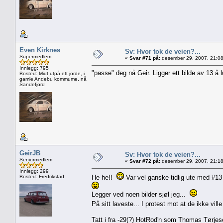
Even Kirknes
Sv: Hvor tok de veien?...
Supermedlem
«
Svar #71 på:
desember 29, 2007, 21:08
Innlegg: 795
"passe" deg nå Geir. Ligger ett bilde av 13 å 
Bosted: Midt utpå ett jorde, i
gamle Andebu kommume, nå
Sandefjord
GeirJB
Sv: Hvor tok de veien?...
Seniormedlem
«
Svar #72 på:
desember 29, 2007, 21:18
Innlegg: 299
Bosted: Fredrikstad
He he!!
Var vel ganske tidlig ute med #13 
Legger ved noen bilder sjøl jeg...
På sitt laveste... I protest mot at de ikke vi
Tatt i fra -29(?) HotRod'n som Thomas Tørjes