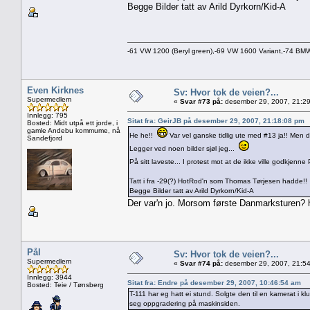
Begge Bilder tatt av Arild Dyrkorn/Kid-A
-61 VW 1200 (Beryl green),-69 VW 1600 Variant,-74 B
Even Kirknes
Sv: Hvor tok de veien?...
Supermedlem
«
Svar #73 på:
desember 29, 2007, 21:29
Innlegg: 795
Sitat fra: GeirJB på desember 29, 2007, 21:18:08 pm
Bosted: Midt utpå ett jorde, i
gamle Andebu kommume, nå
He he!!
Var vel ganske tidlig ute med #13 ja!! Men de
Sandefjord
Legger ved noen bilder sjøl jeg...
På sitt laveste... I protest mot at de ikke ville godkjenne
Tatt i fra -29(?) HotRod'n som Thomas Tørjesen hadde!!
Begge Bilder tatt av Arild Dyrkorn/Kid-A
Der var'n jo. Morsom første Danmarksturen?
Pål
Sv: Hvor tok de veien?...
Supermedlem
«
Svar #74 på:
desember 29, 2007, 21:54
Innlegg: 3944
Sitat fra: Endre på desember 29, 2007, 10:46:54 am
Bosted: Teie / Tønsberg
T-111 har eg hatt ei stund. Solgte den til en kamerat i
seg oppgradering på maskinsiden.