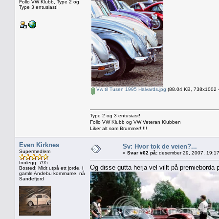
Follo VW Klubb, Type 2 og
Type 3 entusiast!
Vw til Tusen 1995 Halvards.jpg
(88.04 KB, 738x1002 - 
Type 2 og 3 entusiast!
Follo VW Klubb og VW Veteran Klubben
Liker alt som Brummer!!!!!
Even Kirknes
Sv: Hvor tok de veien?...
Supermedlem
«
Svar #62 på:
desember 29, 2007, 19:17
Innlegg: 795
Og disse gutta herja vel villt på premieborda 
Bosted: Midt utpå ett jorde, i
gamle Andebu kommume, nå
Sandefjord