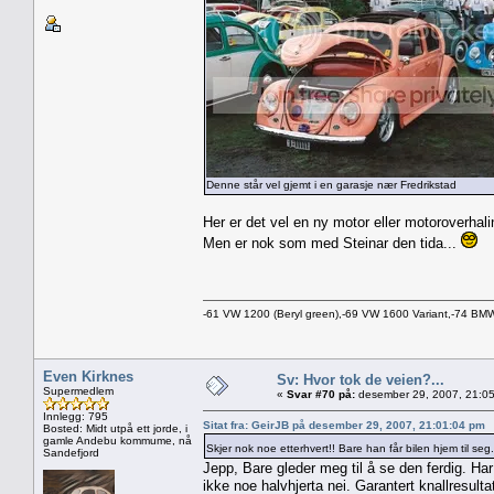
Denne står vel gjemt i en garasje nær Fredrikstad
Her er det vel en ny motor eller motoroverhalin
Men er nok som med Steinar den tida...
-61 VW 1200 (Beryl green),-69 VW 1600 Variant,-74 B
Even Kirknes
Sv: Hvor tok de veien?...
Supermedlem
«
Svar #70 på:
desember 29, 2007, 21:05
Innlegg: 795
Sitat fra: GeirJB på desember 29, 2007, 21:01:04 pm
Bosted: Midt utpå ett jorde, i
gamle Andebu kommume, nå
Skjer nok noe etterhvert!! Bare han får bilen hjem til seg
Sandefjord
Jepp, Bare gleder meg til å se den ferdig. Har
ikke noe halvhjerta nei. Garantert knallresultat