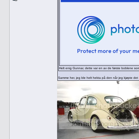
Helt enig Gunnar, dette var en av de første boblene so
Samme her, jeg ble helt hekta på den når jeg kjøpte det B