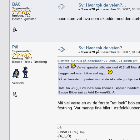
BAC
Sv: Hvor tok de veien?...
Supermedlem
«
Svar #78 på:
desember 30, 2007, 00:38
Innlegg: 715
noen som vet hva som skjedde med den sorte,
Bosted: grimstad
Pål
Sv: Hvor tok de veien?...
Supermedlem
«
Svar #79 på:
desember 30, 2007, 01:04
Innlegg: 3944
Sitat fra: GeirJB på desember 29, 2007, 21:18:08 pm
Bosted: Teie / Tønsberg
He he!!
Var vel ganske tidlig ute med #13 ja!! Men de
Legger ved noen bilder sjøl jeg...
På sitt laveste... I protest mot at de ikke ville godkjenne
Vestfold
Tatt i fra -29(?) HotRod'n som Thomas Tørjesen hadde!!
Begge Bilder tatt av Arild Dyrkorn/Kid-A
Må vel være en av de første "rat look" boblene
festning. Var mange fine biler i østfoldklubbe
Pål
- 1959 T1 Rag Top
(Ö\_!_/Ö)