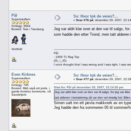
Pål
Sv: Hvor tok de veien?...
Supermedlem
«
Svar #76 på:
desember 29, 2007, 22:14
Innlegg: 3944
Jeg var aldri klar over at den var til salgs, f
Bosted: Teie / Tønsberg
som hadde den etter Trond, men tatt alderen i 
Vestfold
Pål
- 1959 T1 Rag Top
(Ö\_!_/Ö)
I once thought that I was wrong and I was right. I was w
Even Kirknes
Sv: Hvor tok de veien?...
Supermedlem
«
Svar #77 på:
desember 29, 2007, 22:28
Innlegg: 795
Sitat fra: Pål på desember 29, 2007, 22:14:26 pm
Bosted: Midt utpå ett jorde, i
gamle Andebu kommume, nå
Jeg var aldri klar over at den var til salgs, for jeg var 
Sandefjord
tatt alderen i betraktning så var den vel rimelig hel. Bil
Simen satt inn ett jævla makkverk av en type
Jeg hadde den fra sommeren 05 til sommer/hø