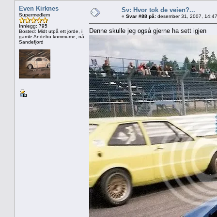
Even Kirknes
Sv: Hvor tok de veien?...
Supermedlem
«
Svar #88 på:
desember 31, 2007, 14:47
Innlegg: 795
Denne skulle jeg også gjerne ha sett igjen
Bosted: Midt utpå ett jorde, i
gamle Andebu kommume, nå
Sandefjord