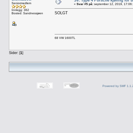
Sv: Type 4 Porsche kjøling for b
Seniormedlem
«
Svar #5 på:
september 12, 2019, 17:06:
Innlegg: 362
SOLGT
Bosted: Sandnessjøen
68 VW 1600TL
Sider: [
1
]
Powered by SMF 1.1.