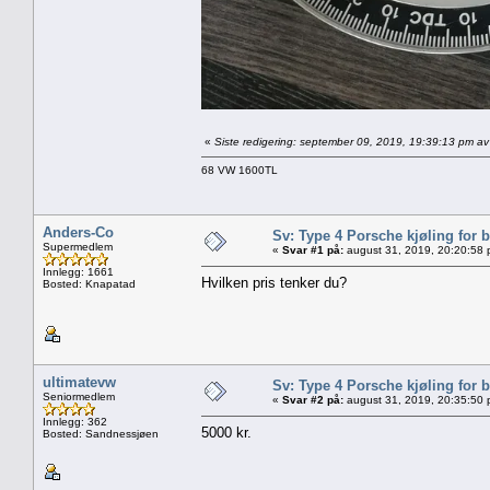
«
Siste redigering: september 09, 2019, 19:39:13 pm av
68 VW 1600TL
Anders-Co
Sv: Type 4 Porsche kjøling for b
Supermedlem
«
Svar #1 på:
august 31, 2019, 20:20:58 
Innlegg: 1661
Hvilken pris tenker du?
Bosted: Knapatad
ultimatevw
Sv: Type 4 Porsche kjøling for b
Seniormedlem
«
Svar #2 på:
august 31, 2019, 20:35:50 
Innlegg: 362
5000 kr.
Bosted: Sandnessjøen