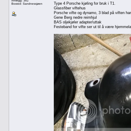
Innlegg: 362
Type 4 Porsche kjøling for bruk i T1.
Bosted: Sandnessjøen
Glassfiber viftehus
Porsche vifte og dynamo, 3 blad på viften har
Gene Berg nedre reimhjul
BAS oljekjøler adapter/uttak
Festeband for vifte ser ut til å være hjemmel