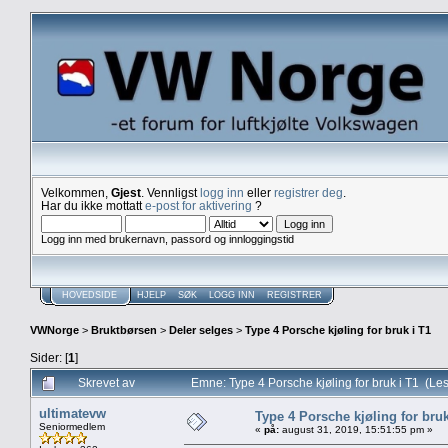
Velkommen,
Gjest
. Vennligst
logg inn
eller
registrer deg
.
Har du ikke mottatt
e-post for aktivering
?
Logg inn med brukernavn, passord og innloggingstid
HOVEDSIDE
HJELP
SØK
LOGG INN
REGISTRER
VWNorge
>
Bruktbørsen
>
Deler selges
>
Type 4 Porsche kjøling for bruk i T1
Sider: [
1
]
Skrevet av
Emne: Type 4 Porsche kjøling for bruk i T1 (Le
ultimatevw
Type 4 Porsche kjøling for bruk
Seniormedlem
«
på:
august 31, 2019, 15:51:55 pm »