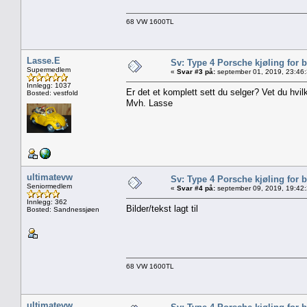
68 VW 1600TL
Lasse.E
Sv: Type 4 Porsche kjøling for b
Supermedlem
«
Svar #3 på:
september 01, 2019, 23:46
Innlegg: 1037
Er det et komplett sett du selger? Vet du hvil
Bosted: vestfold
Mvh. Lasse
ultimatevw
Sv: Type 4 Porsche kjøling for b
Seniormedlem
«
Svar #4 på:
september 09, 2019, 19:42
Innlegg: 362
Bilder/tekst lagt til
Bosted: Sandnessjøen
68 VW 1600TL
ultimatevw