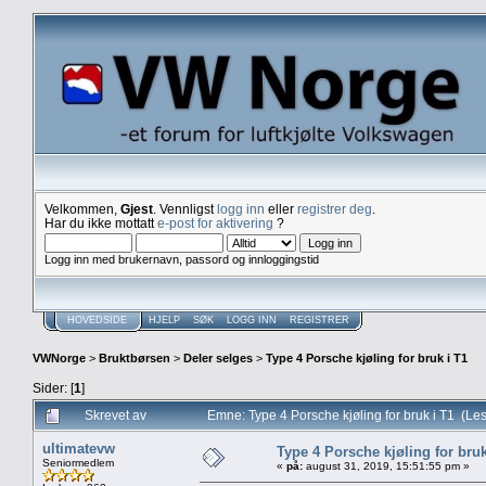
Velkommen,
Gjest
. Vennligst
logg inn
eller
registrer deg
.
Har du ikke mottatt
e-post for aktivering
?
Logg inn med brukernavn, passord og innloggingstid
HOVEDSIDE
HJELP
SØK
LOGG INN
REGISTRER
VWNorge
>
Bruktbørsen
>
Deler selges
>
Type 4 Porsche kjøling for bruk i T1
Sider: [
1
]
Skrevet av
Emne: Type 4 Porsche kjøling for bruk i T1 (Le
ultimatevw
Type 4 Porsche kjøling for bruk
Seniormedlem
«
på:
august 31, 2019, 15:51:55 pm »