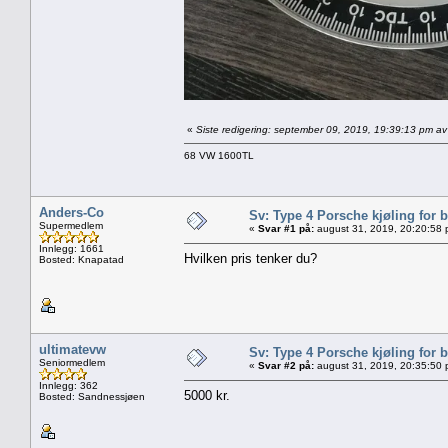
«
Siste redigering: september 09, 2019, 19:39:13 pm av
68 VW 1600TL
Anders-Co
Sv: Type 4 Porsche kjøling for b
Supermedlem
«
Svar #1 på:
august 31, 2019, 20:20:58 
Innlegg: 1661
Hvilken pris tenker du?
Bosted: Knapatad
ultimatevw
Sv: Type 4 Porsche kjøling for b
Seniormedlem
«
Svar #2 på:
august 31, 2019, 20:35:50 
Innlegg: 362
5000 kr.
Bosted: Sandnessjøen