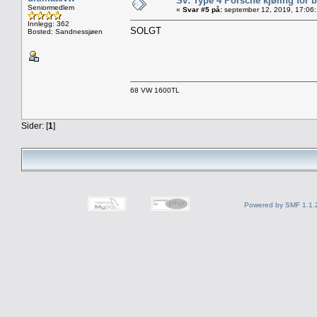
Sv: Type 4 Porsche kjøling for b
Seniormedlem
«
Svar #5 på:
september 12, 2019, 17:06:
Innlegg: 362
SOLGT
Bosted: Sandnessjøen
68 VW 1600TL
Sider: [
1
]
Powered by SMF 1.1.