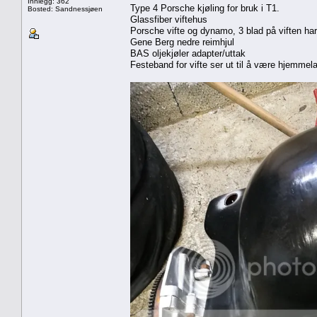
Innlegg: 362
Type 4 Porsche kjøling for bruk i T1.
Bosted: Sandnessjøen
Glassfiber viftehus
Porsche vifte og dynamo, 3 blad på viften har
Gene Berg nedre reimhjul
BAS oljekjøler adapter/uttak
Festeband for vifte ser ut til å være hjemmel