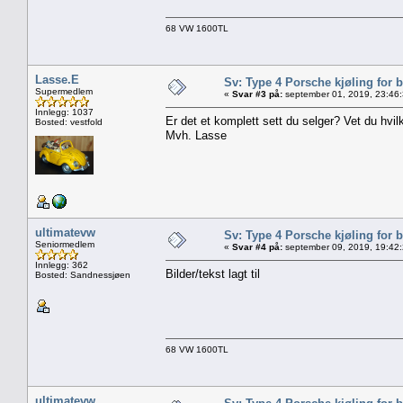
68 VW 1600TL
Lasse.E
Sv: Type 4 Porsche kjøling for b
Supermedlem
«
Svar #3 på:
september 01, 2019, 23:46
Innlegg: 1037
Er det et komplett sett du selger? Vet du hvil
Bosted: vestfold
Mvh. Lasse
ultimatevw
Sv: Type 4 Porsche kjøling for b
Seniormedlem
«
Svar #4 på:
september 09, 2019, 19:42
Innlegg: 362
Bilder/tekst lagt til
Bosted: Sandnessjøen
68 VW 1600TL
ultimatevw