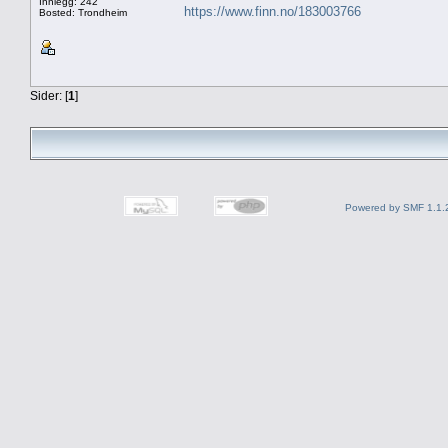
Innlegg: 242
https://www.finn.no/183003766
Bosted: Trondheim
Sider: [
1
]
Powered by SMF 1.1.