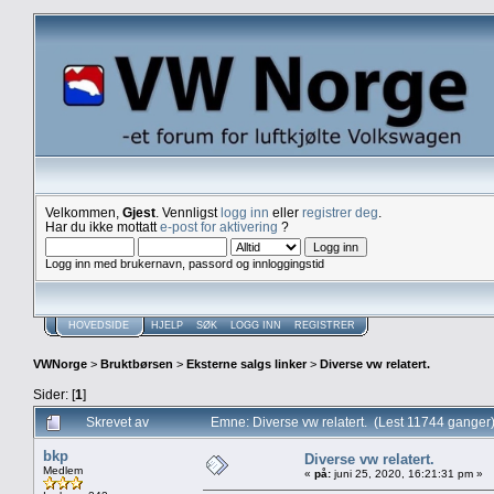
Velkommen,
Gjest
. Vennligst
logg inn
eller
registrer deg
.
Har du ikke mottatt
e-post for aktivering
?
Logg inn med brukernavn, passord og innloggingstid
HOVEDSIDE
HJELP
SØK
LOGG INN
REGISTRER
VWNorge
>
Bruktbørsen
>
Eksterne salgs linker
>
Diverse vw relatert.
Sider: [
1
]
Skrevet av
Emne: Diverse vw relatert. (Lest 11744 ganger
bkp
Diverse vw relatert.
Medlem
«
på:
juni 25, 2020, 16:21:31 pm »