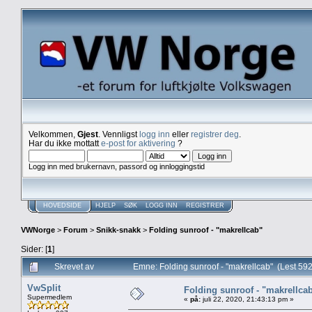
Velkommen,
Gjest
. Vennligst
logg inn
eller
registrer deg
.
Har du ikke mottatt
e-post for aktivering
?
Logg inn med brukernavn, passord og innloggingstid
HOVEDSIDE
HJELP
SØK
LOGG INN
REGISTRER
VWNorge
>
Forum
>
Snikk-snakk
>
Folding sunroof - "makrellcab"
Sider: [
1
]
Skrevet av
Emne: Folding sunroof - "makrellcab" (Lest 59
VwSplit
Folding sunroof - "makrellca
Supermedlem
«
på:
juli 22, 2020, 21:43:13 pm »