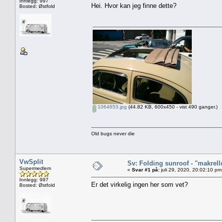
Innlegg: 997
Hei. Hvor kan jeg finne dette?
Bosted: Østfold
1064653.jpg
(44.82 KB, 600x450 - vist 490 ganger.)
Old bugs never die
VwSplit
Sv: Folding sunroof - "makrell
Supermedlem
«
Svar #1 på:
juli 29, 2020, 20:02:10 pm
Innlegg: 997
Er det virkelig ingen her som vet?
Bosted: Østfold