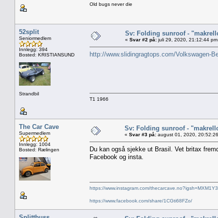
Old bugs never die
52split
Sv: Folding sunroof - "makrell
Seniormedlem
«
Svar #2 på:
juli 29, 2020, 21:12:44 pm
Innlegg: 394
http://www.slidingragtops.com/Volkswagen-Be
Bosted: KRISTIANSUND
Strandbil
T1 1966
The Car Cave
Sv: Folding sunroof - "makrell
Supermedlem
«
Svar #3 på:
august 01, 2020, 20:52:2
Innlegg: 1004
Du kan også sjekke ut Brasil. Vet britax fremd
Bosted: Rælingen
Facebook og insta.
https://www.instagram.com/thecarcave.no?igsh=MXM1Y
https://www.facebook.com/share/1CGti68FZo/
Splittbuss