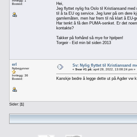
Innlegg: 1
Hei,
Bosted:
Jeg flyttet nylig fra Oslo til Kristiansand 
til å ta EU og service. Jeg lurer på om dere
gamlemåten, men har frem til nå klart å EU-go
Har tenkt å få den PUMA-senket. Er det noen 
kontakte?
Takker på forhånd så mye for hjelpen!
Torgeir - Eid min bil siden 2013
erl
Sv: Nylig flyttet til Kristiansand
Nybegynner
«
Svar #1 på:
april 28, 2022, 13:08:24 pm »
Innlegg: 36
Kanskje bedre å legge dette ut på Agder vw 
Bosted:
Sider: [
1
]