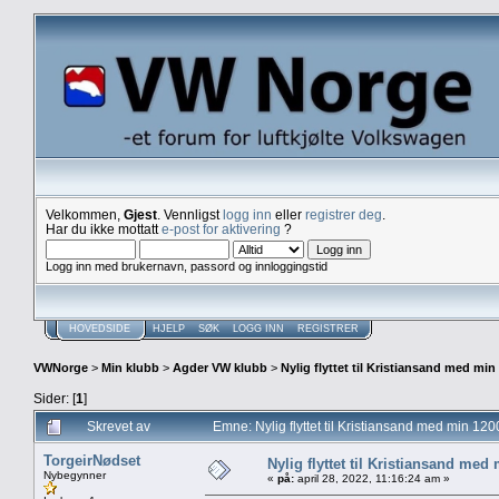
Velkommen,
Gjest
. Vennligst
logg inn
eller
registrer deg
.
Har du ikke mottatt
e-post for aktivering
?
Logg inn med brukernavn, passord og innloggingstid
HOVEDSIDE
HJELP
SØK
LOGG INN
REGISTRER
VWNorge
>
Min klubb
>
Agder VW klubb
>
Nylig flyttet til Kristiansand med min
Sider: [
1
]
Skrevet av
Emne: Nylig flyttet til Kristiansand med min 1
TorgeirNødset
Nylig flyttet til Kristiansand med
Nybegynner
«
på:
april 28, 2022, 11:16:24 am »