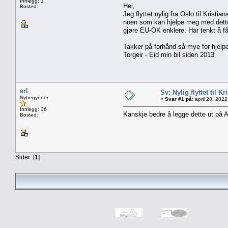
Innlegg: 1
Hei,
Bosted:
Jeg flyttet nylig fra Oslo til Kris
noen som kan hjelpe meg med dette h
gjøre EU-OK enklere. Har tenkt å f
Takker på forhånd så mye for hjelp
Torgeir - Eid min bil siden 2013
erl
Sv: Nylig flyttet til
Nybegynner
«
Svar #1 på:
april 28, 202
Innlegg: 36
Kanskje bedre å legge dette ut på 
Bosted:
Sider: [
1
]