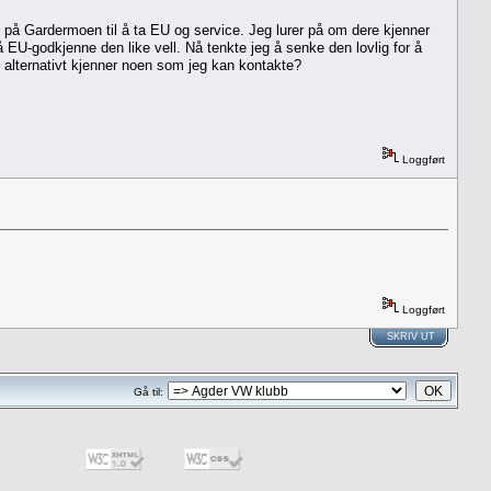
n på Gardermoen til å ta EU og service. Jeg lurer på om dere kjenner
EU-godkjenne den like vell. Nå tenkte jeg å senke den lovlig for å
 alternativt kjenner noen som jeg kan kontakte?
Loggført
Loggført
SKRIV UT
Gå til: