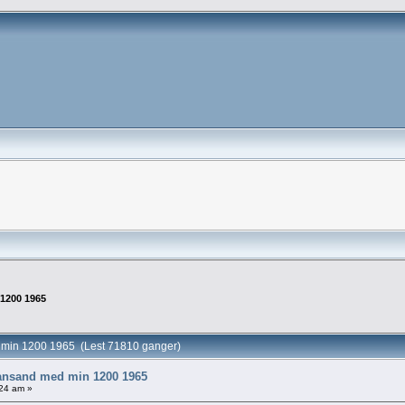
 1200 1965
med min 1200 1965 (Lest 71810 ganger)
stiansand med min 1200 1965
:24 am »