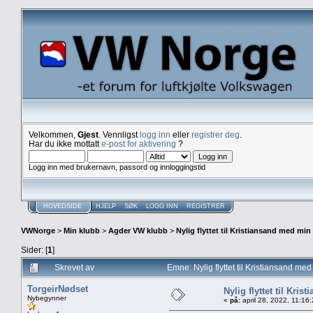
Velkommen,
Gjest
. Vennligst
logg inn
eller
registrer deg
.
Har du ikke mottatt
e-post for aktivering
?
Logg inn med brukernavn, passord og innloggingstid
HOVEDSIDE
HJELP
SØK
LOGG INN
REGISTRER
VWNorge
>
Min klubb
>
Agder VW klubb
>
Nylig flyttet til Kristiansand med min
Sider: [
1
]
Skrevet av
Emne: Nylig flyttet til Kristiansand 
TorgeirNødset
Nylig flyttet til Kri
Nybegynner
«
på:
april 28, 2022, 11:16