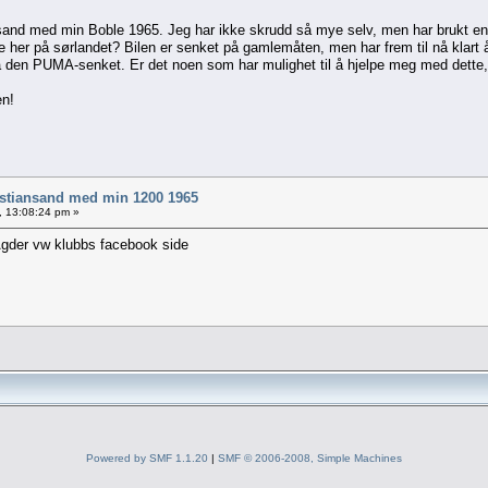
tiansand med min Boble 1965. Jeg har ikke skrudd så mye selv, men har brukt e
er på sørlandet? Bilen er senket på gamlemåten, men har frem til nå klart å 
å den PUMA-senket. Er det noen som har mulighet til å hjelpe meg med dette,
en!
 Kristiansand med min 1200 1965
2, 13:08:24 pm »
Agder vw klubbs facebook side
Powered by SMF 1.1.20
|
SMF © 2006-2008, Simple Machines