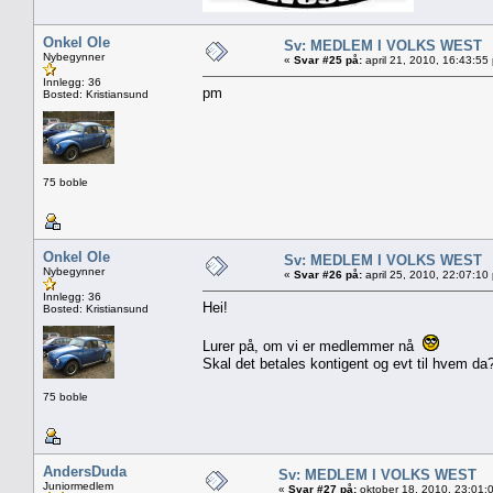
Onkel Ole
Sv: MEDLEM I VOLKS WEST
Nybegynner
«
Svar #25 på:
april 21, 2010, 16:43:55
Innlegg: 36
pm
Bosted: Kristiansund
75 boble
Onkel Ole
Sv: MEDLEM I VOLKS WEST
Nybegynner
«
Svar #26 på:
april 25, 2010, 22:07:10
Innlegg: 36
Hei!
Bosted: Kristiansund
Lurer på, om vi er medlemmer nå
Skal det betales kontigent og evt til hvem da
75 boble
AndersDuda
Sv: MEDLEM I VOLKS WEST
Juniormedlem
«
Svar #27 på:
oktober 18, 2010, 23:01: