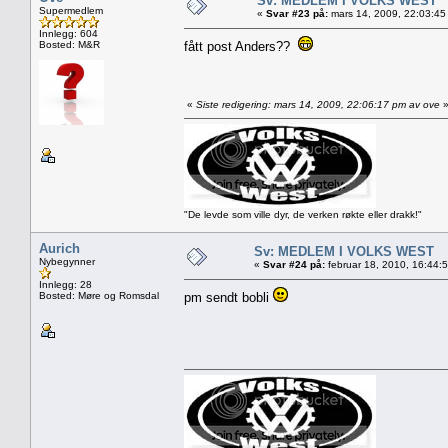
Sv: MEDLEM I VOLKS WEST
Supermedlem
«
Svar #23 på:
mars 14, 2009, 22:03:45
Innlegg: 604
Bosted: M&R
fått post Anders??
«
Siste redigering: mars 14, 2009, 22:06:17 pm av ove
"De levde som ville dyr, de verken røkte eller drakk!"
Aurich
Sv: MEDLEM I VOLKS WEST
Nybegynner
«
Svar #24 på:
februar 18, 2010, 16:44:
Innlegg: 28
Bosted: Møre og Romsdal
pm sendt bobli