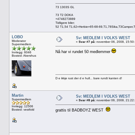
73 1303S GL
73 T2 DOKA
+4748273889
Tidligere biler;
52 T1,54 T1,62»Herbie»65-68-69,T1,78Sika,T3Camper,
LOBO
Sv: MEDLEM I VOLKS WEST
Moderator
«
Svar #7 på:
november 06, 2008, 15:50
Supermedlem
Nå har vi rundet 50 medlemmer
Innlegg: 6046
Bosted: Akershus
D e ikkje rust der d e hull... bare rundt kanten d!
Martin
Sv: MEDLEM I VOLKS WEST
Supermedlem
«
Svar #8 på:
november 06, 2008, 21:22
Innlegg: 12506
Bosted: vestfold
grattis til BADBOYZ WEST