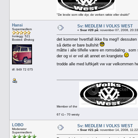
"De levde som ville dyr, de verken røkte eller drakk!"
Hansi
Sv: MEDLEM I VOLKS WEST
Supermedlem
«
Svar #20 på:
november 07, 2008, 20:33
Innlegg: 521
det kommer hvertfall ikke fra meg!! dessuten 
Bosted: Ørskog
så dette er bare bullshit
måtte i alle tilfelle være en romsdaling.. som
der og vi er vel alt annet en kranglete
trodde alle med luftkjølt vw var velkommen h
tlf: 949 72 075
Member of the
67 t1-- 70 westy
LOBO
Sv: MEDLEM I VOLKS WEST
Moderator
«
Svar #21 på:
november 14, 2008, 11:22
Supermedlem