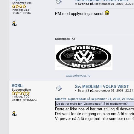
Seniormedlem
«
Svar #2 på:
september 01, 2008, 21:28
Innlegg: 314
Bosted: Ørsta
PM med opplysningar sendt
Notchback -72
www.volkswest.no
BOBLI
Sv: MEDLEM I VOLKS WEST
Supermedlem
«
Svar #3 på:
september 01, 2008, 22:14
Innlegg: 756
Sitat fra: Squareback på september 01, 2008, 21:26:4
Bosted: ØRSKOG
Og det er mulig for "Østlendinger" å bli medlemmer?
Dette er ikke noe vi har tatt stilling til desverr
Det var i første omgang en plan om å få start
Vi prøver nå å få registrert alle som bor i om