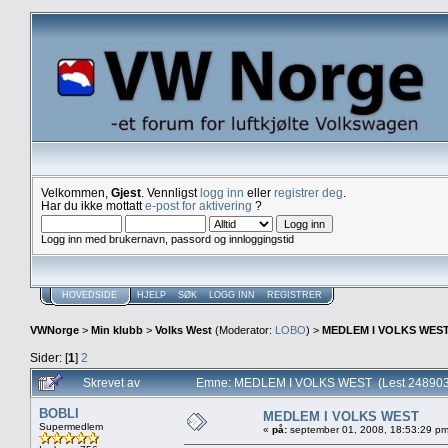
Velkommen,
Gjest
. Vennligst
logg inn
eller
registrer deg
.
Har du ikke mottatt
e-post for aktivering
?
Logg inn med brukernavn, passord og innloggingstid
HOVEDSIDE
HJELP
SØK
LOGG INN
REGISTRER
VWNorge
>
Min klubb
>
Volks West
(Moderator:
LOBO
) >
MEDLEM I VOLKS WES
Sider: [
1
]
2
Skrevet av
Emne: MEDLEM I VOLKS WEST (Lest 248903
BOBLI
MEDLEM I VOLKS WEST
Supermedlem
«
på:
september 01, 2008, 18:53:29 pm