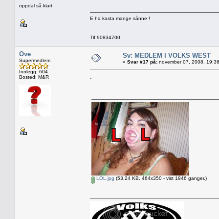
oppdal så klart
E ha kasta mange sånne !
Tlf 90834700
Ove
Sv: MEDLEM I VOLKS WEST
Supermedlem
«
Svar #17 på:
november 07, 2008, 19:36
Innlegg: 604
.
Bosted: M&R
LOL.jpg
(53.24 KB, 464x350 - vist 1946 ganger.)