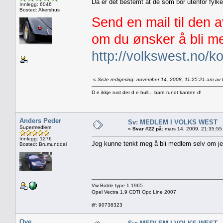
Da er det bestemt at de som bor utenfor fyl
Innlegg: 6046
Bosted: Akershus
Send en mail til den 
om du ønsker å bli me
http://volkswest.no/ko
«
Siste redigering: november 14, 2008, 11:25:21 am av
D e ikkje rust der d e hull... bare rundt kanten d!
Anders Peder
Sv: MEDLEM I VOLKS WEST
Supermedlem
«
Svar #22 på:
mars 14, 2009, 21:35:55
Innlegg: 1276
Jeg kunne tenkt meg å bli medlem selv om je
Bosted: Brumunddal
Vw Boble type 1 1965
Opel Vectra 1.9 CDTI Opc Line 2007
tlf: 90738323
Ove