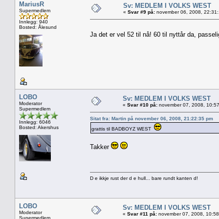
MariusR
Sv: MEDLEM I VOLKS WEST
Supermedlem
«
Svar #9 på:
november 06, 2008, 22:31:
Innlegg: 940
Bosted: Ålesund
Ja det er vel 52 til nå! 60 til nyttår da, passel
LOBO
Sv: MEDLEM I VOLKS WEST
Moderator
«
Svar #10 på:
november 07, 2008, 10:57
Supermedlem
Sitat fra: Martin på november 06, 2008, 21:22:35 pm
Innlegg: 6046
Bosted: Akershus
grattis til BADBOYZ WEST
Takker
D e ikkje rust der d e hull... bare rundt kanten d!
LOBO
Sv: MEDLEM I VOLKS WEST
Moderator
«
Svar #11 på:
november 07, 2008, 10:58
Supermedlem