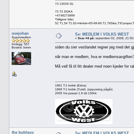
73 1303S GL
73 T2 DOKA
+4748273889
Tidligere biler;
52 T1,54 T1,62»Herbie»65-68-69,T1,78Sika,T3Camper,
ovejohan
Sv: MEDLEM I VOLKS WEST
Supermedlem
«
Svar #4 på:
september 02, 2008, 21:50
Innlegg: 557
siden du sier vestlandet regner jeg med det 
Bosted: breim
når man er medlem, hva er medlemsavgiften
Må vell få til litt dealer med noen kjeder for raba
1961 T-1 boble (Edna)
1969 T-1 boble (Turid) (oppussing pågår)
2005 Vw passat 1.9 tdi 130hk
the bublguy
Sv: MEDLEM I VOLKS WEST