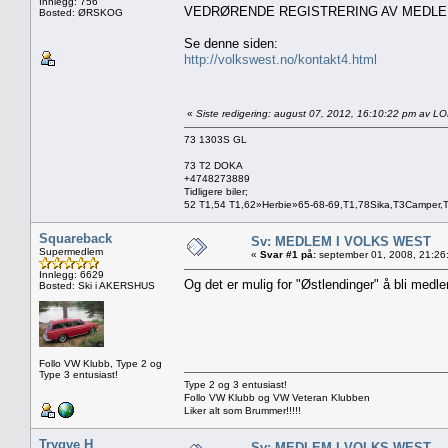
Innlegg: 756
VEDRØRENDE REGISTRERING AV MEDL
Bosted: ØRSKOG
Se denne siden:
http://volkswest.no/kontakt4.html
«
Siste redigering: august 07, 2012, 16:10:22 pm av L
73 1303S GL
73 T2 DOKA
+4748273889
Tidligere biler;
52 T1,54 T1,62»Herbie»65-68-69,T1,78Sika,T3Camper,
Squareback
Sv: MEDLEM I VOLKS WEST
Supermedlem
«
Svar #1 på:
september 01, 2008, 21:26
Innlegg: 6629
Og det er mulig for "Østlendinger" å bli med
Bosted: Ski i AKERSHUS
Follo VW Klubb, Type 2 og
Type 3 entusiast!
Type 2 og 3 entusiast!
Follo VW Klubb og VW Veteran Klubben
Liker alt som Brummer!!!!!
Trygve H
Sv: MEDLEM I VOLKS WEST