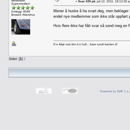
Moderator
«
Svar #29 på:
juli 12, 2011, 18:13:30 
Supermedlem
Mener å huske å ha svart deg, men beklager h
Innlegg: 6046
Bosted: Akershus
endel nye medlemmer som ikke står oppført på 
Hvis flere ikke har fått svar så send meg en P
D e ikkje rust der d e hull... bare rundt kanten d!
Sider: [
1
]
2
Powered by SMF 1.1.