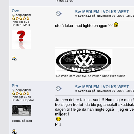
Tlf 90834700
Ove
Sv: MEDLEM I VOLKS WEST
Supermedlem
«
Svar #13 på:
november 07, 2008, 18:01
Innlegg: 604
Bosted: M&R
ute å leker med lighteren igjen ??
"De levde som ville dyr, de verken røkte eller drakk!"
Pitt
Sv: MEDLEM I VOLKS WEST
Supermedlem
«
Svar #14 på:
november 07, 2008, 18:31
Innlegg: 1278
Ja men det er faktisk sant !! Han ringte meg å
Bosted: Oppdal
trollstigen treffet ,da ble jeg anbefalt skud
dagen til Helge da han ringte også , jeg er vel
miljøet !
oppdal så klart
Pitt