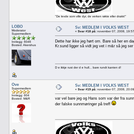
"De levde som ville dyr, de verken røkte eller drakk!"
LOBO
Sv: MEDLEM I VOLKS WEST
Moderator
«
Svar #18 på:
november 07, 2008, 19:57
Supermedlem
Dette har ikke jeg hørt om. Bare så her en d
Innlegg: 6046
Bosted: Akershus
Kr.sund ligger så vidt jeg vet i m&r så jeg se
D e ikkje rust der d e hull... bare rundt kanten d!
Ove
Sv: MEDLEM I VOLKS WEST
Supermedlem
«
Svar #19 på:
november 07, 2008, 20:09
Innlegg: 604
var vel bare jeg og Hans som var der fra sunn
Bosted: M&R
der falske sunnmøringer på treff