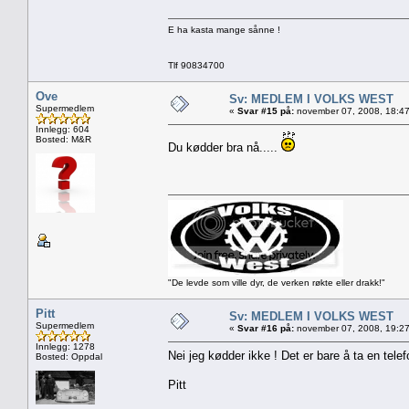
E ha kasta mange sånne !
Tlf 90834700
Ove
Sv: MEDLEM I VOLKS WEST
Supermedlem
«
Svar #15 på:
november 07, 2008, 18:47
Innlegg: 604
Bosted: M&R
Du kødder bra nå.....
"De levde som ville dyr, de verken røkte eller drakk!"
Pitt
Sv: MEDLEM I VOLKS WEST
Supermedlem
«
Svar #16 på:
november 07, 2008, 19:27
Innlegg: 1278
Nei jeg kødder ikke ! Det er bare å ta en telef
Bosted: Oppdal
Pitt