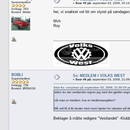
Seniormedlem
«
Svar #5 på:
september 03, 2008, 20:14
Innlegg: 283
hei, vi snakket vel litt om styret på søndagen
Bosted: Molde
Mvh
Roy
BOBLI
Sv: MEDLEM I VOLKS WEST
Supermedlem
«
Svar #6 på:
september 03, 2008, 21:09
Innlegg: 756
Sitat fra: ovejohan på september 02, 2008, 21:50:29 
Bosted: ØRSKOG
siden du sier vestlandet regner jeg med det gjelder so
når man er medlem, hva er medlemsavgiften?
Må vell få til litt dealer med noen kjeder for rabatter på litt
Beklager å måtte redigere "Vestlandet" -Klub