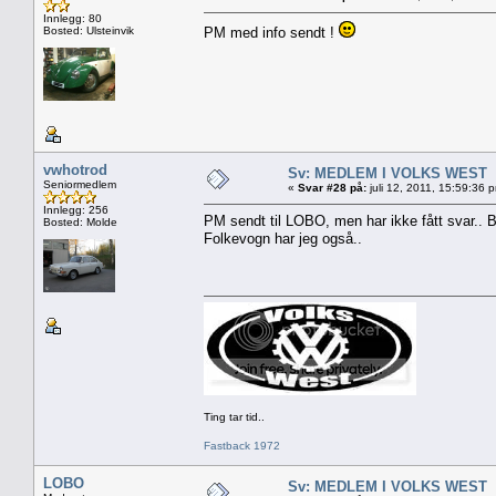
Innlegg: 80
Bosted: Ulsteinvik
PM med info sendt !
vwhotrod
Sv: MEDLEM I VOLKS WEST
Seniormedlem
«
Svar #28 på:
juli 12, 2011, 15:59:36 
Innlegg: 256
PM sendt til LOBO, men har ikke fått svar.. 
Bosted: Molde
Folkevogn har jeg også..
Ting tar tid..
Fastback 1972
LOBO
Sv: MEDLEM I VOLKS WEST