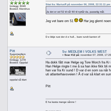
Sitat fra: MariusR på november 06, 2008, 22:31:11 pm
Innlegg: 6046
Bosted: Akershus
Ja det er vel 52 til nå! 60 til nyttår da, passelig mål.
Jeg vet bare om 51
Har jeg glemt noen
D e ikkje rust der d e hull... bare rundt kanten d!
Pitt
Sv: MEDLEM I VOLKS WEST
Supermedlem
«
Svar #12 på:
november 07, 2008, 17:20
Innlegg: 1278
Ha dokk fått mæ Helge og Tore Morch fra Kr
Bosted: Oppdal
Han Helge ringte t me å sa han ikke fikk bli m
han var fra Kr sund ! D var d en som sa når h
uti atlanterhavsveien ! Å d var så klart en su
oppdal så klart
Pitt
E ha kasta mange sånne !