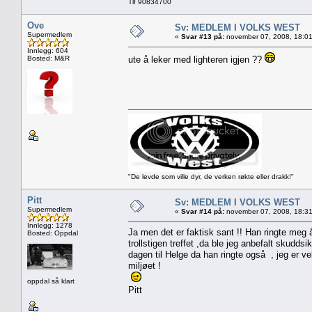
Tlf 90834700
Ove
Sv: MEDLEM I VOLKS WEST
Supermedlem
«
Svar #13 på:
november 07, 2008, 18:01
Innlegg: 604
Bosted: M&R
ute å leker med lighteren igjen ??
"De levde som ville dyr, de verken røkte eller drakk!"
Pitt
Sv: MEDLEM I VOLKS WEST
Supermedlem
«
Svar #14 på:
november 07, 2008, 18:31
Innlegg: 1278
Ja men det er faktisk sant !! Han ringte meg å
Bosted: Oppdal
trollstigen treffet ,da ble jeg anbefalt skud
dagen til Helge da han ringte også , jeg er vel
miljøet !
oppdal så klart
Pitt