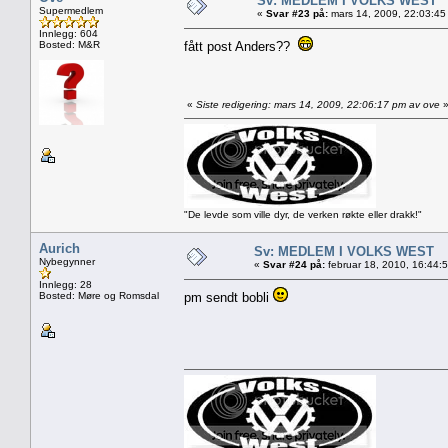
Sv: MEDLEM I VOLKS WEST
Supermedlem
«
Svar #23 på:
mars 14, 2009, 22:03:45
Innlegg: 604
Bosted: M&R
fått post Anders??
«
Siste redigering: mars 14, 2009, 22:06:17 pm av ove
"De levde som ville dyr, de verken røkte eller drakk!"
Aurich
Sv: MEDLEM I VOLKS WEST
Nybegynner
«
Svar #24 på:
februar 18, 2010, 16:44:
Innlegg: 28
Bosted: Møre og Romsdal
pm sendt bobli