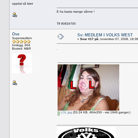
oppdal så klart
E ha kasta mange sånne !
Tlf 90834700
Ove
Sv: MEDLEM I VOLKS WEST
Supermedlem
«
Svar #17 på:
november 07, 2008, 19:36
Innlegg: 604
.
Bosted: M&R
LOL.jpg
(53.24 KB, 464x350 - vist 1949 ganger.)