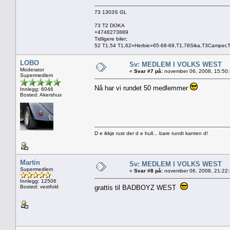
73 1303S GL
73 T2 DOKA
+4748273889
Tidligere biler;
52 T1,54 T1,62»Herbie»65-68-69,T1,78Sika,T3Camper,
LOBO
Sv: MEDLEM I VOLKS WEST
Moderator
«
Svar #7 på:
november 06, 2008, 15:50
Supermedlem
Nå har vi rundet 50 medlemmer
Innlegg: 6046
Bosted: Akershus
D e ikkje rust der d e hull... bare rundt kanten d!
Martin
Sv: MEDLEM I VOLKS WEST
Supermedlem
«
Svar #8 på:
november 06, 2008, 21:22
Innlegg: 12506
Bosted: vestfold
grattis til BADBOYZ WEST