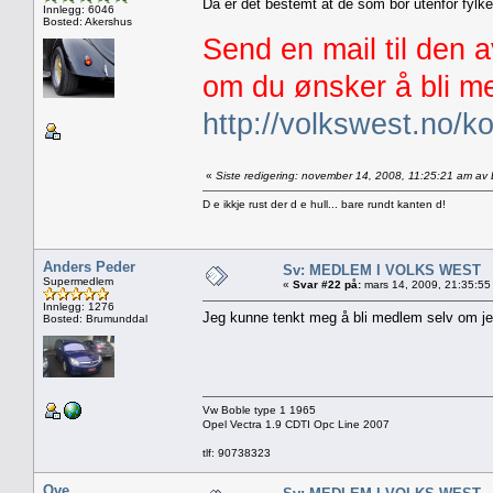
Da er det bestemt at de som bor utenfor fyl
Innlegg: 6046
Bosted: Akershus
Send en mail til den 
om du ønsker å bli me
http://volkswest.no/ko
«
Siste redigering: november 14, 2008, 11:25:21 am av
D e ikkje rust der d e hull... bare rundt kanten d!
Anders Peder
Sv: MEDLEM I VOLKS WEST
Supermedlem
«
Svar #22 på:
mars 14, 2009, 21:35:55
Innlegg: 1276
Jeg kunne tenkt meg å bli medlem selv om je
Bosted: Brumunddal
Vw Boble type 1 1965
Opel Vectra 1.9 CDTI Opc Line 2007
tlf: 90738323
Ove