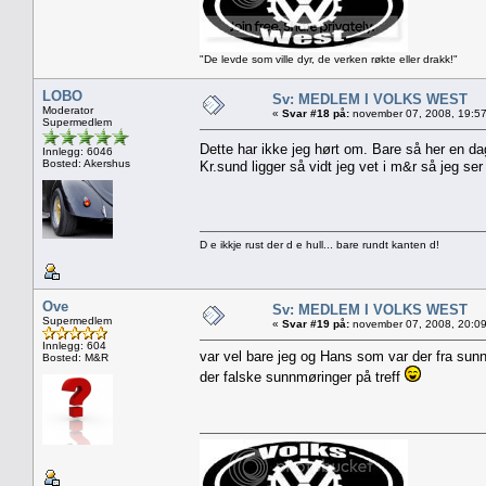
"De levde som ville dyr, de verken røkte eller drakk!"
LOBO
Sv: MEDLEM I VOLKS WEST
Moderator
«
Svar #18 på:
november 07, 2008, 19:57
Supermedlem
Dette har ikke jeg hørt om. Bare så her en d
Innlegg: 6046
Bosted: Akershus
Kr.sund ligger så vidt jeg vet i m&r så jeg se
D e ikkje rust der d e hull... bare rundt kanten d!
Ove
Sv: MEDLEM I VOLKS WEST
Supermedlem
«
Svar #19 på:
november 07, 2008, 20:09
Innlegg: 604
var vel bare jeg og Hans som var der fra sunn
Bosted: M&R
der falske sunnmøringer på treff