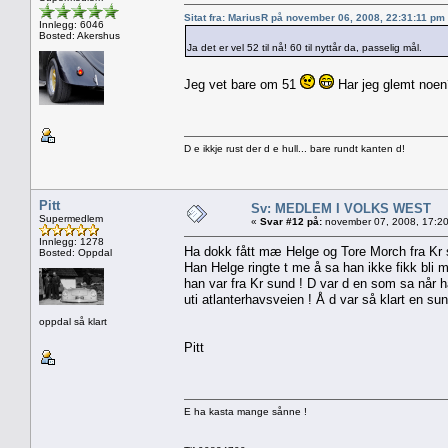
Sitat fra: MariusR på november 06, 2008, 22:31:11 pm
Innlegg: 6046
Bosted: Akershus
Ja det er vel 52 til nå! 60 til nyttår da, passelig mål.
Jeg vet bare om 51
Har jeg glemt noen
D e ikkje rust der d e hull... bare rundt kanten d!
Pitt
Sv: MEDLEM I VOLKS WEST
Supermedlem
«
Svar #12 på:
november 07, 2008, 17:20
Innlegg: 1278
Ha dokk fått mæ Helge og Tore Morch fra Kr
Bosted: Oppdal
Han Helge ringte t me å sa han ikke fikk bli m
han var fra Kr sund ! D var d en som sa når h
uti atlanterhavsveien ! Å d var så klart en su
oppdal så klart
Pitt
E ha kasta mange sånne !