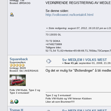
Innlegg: 756
VEDRØRENDE REGISTRERING AV MEDL
Bosted: ØRSKOG
Se denne siden:
http://volkswest.no/kontakt4.html
«
Siste redigering: august 07, 2012, 16:10:22 pm av L
73 1303S GL
73 T2 DOKA
+4748273889
Tidligere biler;
52 T1,54 T1,62»Herbie»65-68-69,T1,78Sika,T3Camper,
Squareback
Sv: MEDLEM I VOLKS WEST
Supermedlem
«
Svar #1 på:
september 01, 2008, 21:26
Innlegg: 6629
Og det er mulig for "Østlendinger" å bli med
Bosted: Ski i AKERSHUS
Follo VW Klubb, Type 2 og
Type 3 entusiast!
Type 2 og 3 entusiast!
Follo VW Klubb og VW Veteran Klubben
Liker alt som Brummer!!!!!
Trygve H
Sv: MEDLEM I VOLKS WEST