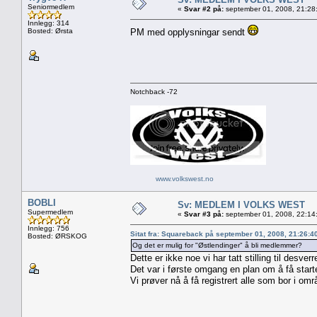
Seniormedlem
«
Svar #2 på:
september 01, 2008, 21:28
Innlegg: 314
Bosted: Ørsta
PM med opplysningar sendt
Notchback -72
www.volkswest.no
BOBLI
Sv: MEDLEM I VOLKS WEST
Supermedlem
«
Svar #3 på:
september 01, 2008, 22:14
Innlegg: 756
Sitat fra: Squareback på september 01, 2008, 21:26:4
Bosted: ØRSKOG
Og det er mulig for "Østlendinger" å bli medlemmer?
Dette er ikke noe vi har tatt stilling til desverr
Det var i første omgang en plan om å få start
Vi prøver nå å få registrert alle som bor i om