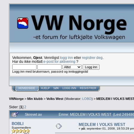
Velkommen,
Gjest
. Vennligst
logg inn
eller
registrer deg
.
Har du ikke mottatt
e-post for aktivering
?
Logg inn med brukernavn, passord og innloggingstid
HOVEDSIDE
HJELP
SØK
LOGG INN
REGISTRER
VWNorge
>
Min klubb
>
Volks West
(Moderator:
LOBO
) >
MEDLEM I VOLKS WES
Sider: [
1
]
2
Skrevet av
Emne: MEDLEM I VOLKS WEST (Lest 249486
BOBLI
MEDLEM I VOLKS WEST
Supermedlem
«
på:
september 01, 2008, 18:53:29 pm