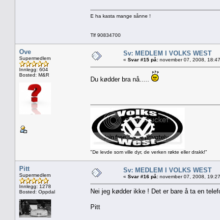
E ha kasta mange sånne !
Tlf 90834700
Ove
Sv: MEDLEM I VOLKS WEST
Supermedlem
«
Svar #15 på:
november 07, 2008, 18:47
Innlegg: 604
Bosted: M&R
Du kødder bra nå.....
"De levde som ville dyr, de verken røkte eller drakk!"
Pitt
Sv: MEDLEM I VOLKS WEST
Supermedlem
«
Svar #16 på:
november 07, 2008, 19:27
Innlegg: 1278
Nei jeg kødder ikke ! Det er bare å ta en telef
Bosted: Oppdal
Pitt