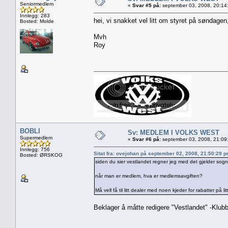
Seniormedlem
«
Svar #5 på:
september 03, 2008, 20:14
Innlegg: 283
hei, vi snakket vel litt om styret på søndagen
Bosted: Molde
Mvh
Roy
BOBLI
Sv: MEDLEM I VOLKS WEST
Supermedlem
«
Svar #6 på:
september 03, 2008, 21:09
Innlegg: 756
Sitat fra: ovejohan på september 02, 2008, 21:50:29 
Bosted: ØRSKOG
siden du sier vestlandet regner jeg med det gjelder so
når man er medlem, hva er medlemsavgiften?
Må vell få til litt dealer med noen kjeder for rabatter på litt
Beklager å måtte redigere "Vestlandet" -Klub