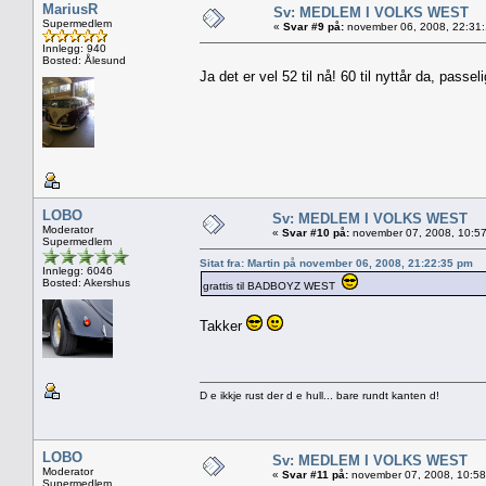
MariusR
Sv: MEDLEM I VOLKS WEST
Supermedlem
«
Svar #9 på:
november 06, 2008, 22:31:
Innlegg: 940
Bosted: Ålesund
Ja det er vel 52 til nå! 60 til nyttår da, passel
LOBO
Sv: MEDLEM I VOLKS WEST
Moderator
«
Svar #10 på:
november 07, 2008, 10:57
Supermedlem
Sitat fra: Martin på november 06, 2008, 21:22:35 pm
Innlegg: 6046
Bosted: Akershus
grattis til BADBOYZ WEST
Takker
D e ikkje rust der d e hull... bare rundt kanten d!
LOBO
Sv: MEDLEM I VOLKS WEST
Moderator
«
Svar #11 på:
november 07, 2008, 10:58
Supermedlem