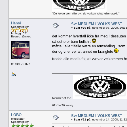
"De levde som ville dyr, de verken røkte eller drakk!"
Hansi
Sv: MEDLEM I VOLKS WEST
Supermedlem
«
Svar #20 på:
november 07, 2008, 20:33
Innlegg: 521
det kommer hvertfall ikke fra meg!! dessuten 
Bosted: Ørskog
så dette er bare bullshit
måtte i alle tilfelle være en romsdaling.. som
der og vi er vel alt annet en kranglete
trodde alle med luftkjølt vw var velkommen h
tlf: 949 72 075
Member of the
67 t1-- 70 westy
LOBO
Sv: MEDLEM I VOLKS WEST
Moderator
«
Svar #21 på:
november 14, 2008, 11:22
Supermedlem