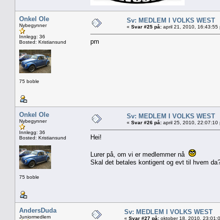
Onkel Ole
Sv: MEDLEM I VOLKS WEST
Nybegynner
«
Svar #25 på:
april 21, 2010, 16:43:55
Innlegg: 36
pm
Bosted: Kristiansund
75 boble
Onkel Ole
Sv: MEDLEM I VOLKS WEST
Nybegynner
«
Svar #26 på:
april 25, 2010, 22:07:10
Innlegg: 36
Hei!
Bosted: Kristiansund
Lurer på, om vi er medlemmer nå
Skal det betales kontigent og evt til hvem da
75 boble
AndersDuda
Sv: MEDLEM I VOLKS WEST
Juniormedlem
«
Svar #27 på:
oktober 18, 2010, 23:01: