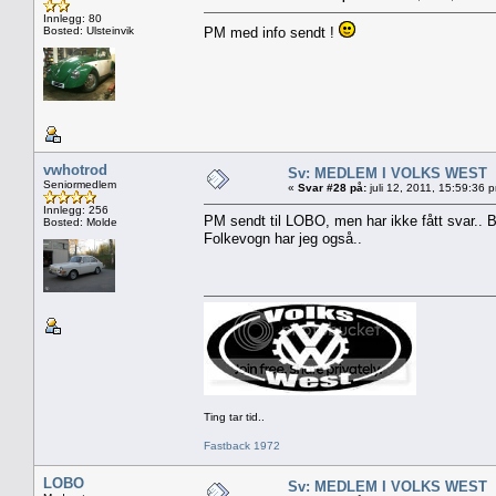
Innlegg: 80
Bosted: Ulsteinvik
PM med info sendt !
vwhotrod
Sv: MEDLEM I VOLKS WEST
Seniormedlem
«
Svar #28 på:
juli 12, 2011, 15:59:36 
Innlegg: 256
PM sendt til LOBO, men har ikke fått svar.. 
Bosted: Molde
Folkevogn har jeg også..
Ting tar tid..
Fastback 1972
LOBO
Sv: MEDLEM I VOLKS WEST