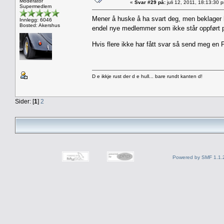
Moderator
«
Svar #29 på:
juli 12, 2011, 18:13:30 
Supermedlem
Mener å huske å ha svart deg, men beklager h
Innlegg: 6046
Bosted: Akershus
endel nye medlemmer som ikke står oppført på 
Hvis flere ikke har fått svar så send meg en P
D e ikkje rust der d e hull... bare rundt kanten d!
Sider: [
1
]
2
Powered by SMF 1.1.