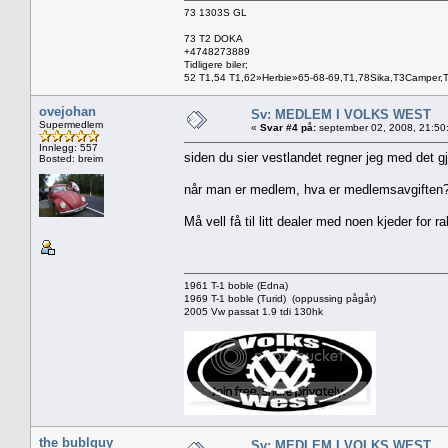
73 1303S GL
73 T2 DOKA
+4748273889
Tidligere biler;
52 T1,54 T1,62»Herbie»65-68-69,T1,78Sika,T3Camper,
ovejohan
Sv: MEDLEM I VOLKS WEST
Supermedlem
«
Svar #4 på:
september 02, 2008, 21:50
Innlegg: 557
siden du sier vestlandet regner jeg med det 
Bosted: breim
når man er medlem, hva er medlemsavgiften
Må vell få til litt dealer med noen kjeder for raba
1961 T-1 boble (Edna)
1969 T-1 boble (Turid) (oppussing pågår)
2005 Vw passat 1.9 tdi 130hk
the bublguy
Sv: MEDLEM I VOLKS WEST