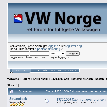
Velkommen,
Gjest
. Vennligst
logg inn
eller
registrer deg
.
Har du ikke mottatt
e-post for aktivering
?
Logg inn med brukernavn, passord og innloggingstid
HOVEDSIDE
HJELP
SØK
LOGG INN
REGISTRER
VWNorge
>
Forum
>
Snikk-snakk
>
1970.1500 Cab - rett over grensen - nesten i 
Sider: [
1
]
Skrevet av
Emne: 1970.1500 Cab - rett over grensen - nest
Squareback
1970.1500 Cab - rett over grensen 
Supermedlem
«
på:
april 09, 2026, 06:51:51 am »