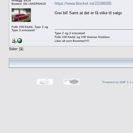
Innlegg: 6629
https://www.blocket.se/22188285
Bosted: Ski i AKERSHUS
Grei bil! Samt at det er få slike til salgs
Follo VW Klubb, Type 2 og
Type 3 entusiast!
Type 2 og 3 entusiast!
Follo VW Klubb og VW Veteran Klubben
Liker alt som Brummer!!!!!
Sider: [
1
]
Powered by SMF 1.1.