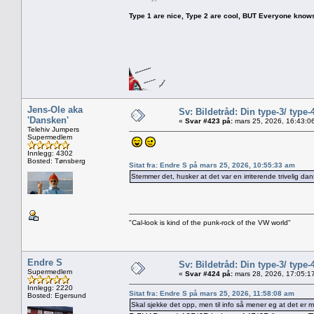
Type 1 are nice, Type 2 are cool, BUT Everyone knows, th
Jens-Ole aka
Sv: Bildetråd: Din type-3/ type-
'Dansken'
«
Svar #423 på:
mars 25, 2026, 16:43:0
Telehiv Jumpers
Supermedlem
Innlegg: 4302
Bosted: Tønsberg
Sitat fra: Endre S på mars 25, 2026, 10:55:33 am
Stemmer det, husker at det var en irriterende trivelig da
"Cal-look is kind of the punk-rock of the VW world"
Endre S
Sv: Bildetråd: Din type-3/ type-
Supermedlem
«
Svar #424 på:
mars 28, 2026, 17:05:1
Innlegg: 2220
Sitat fra: Endre S på mars 25, 2026, 11:58:08 am
Bosted: Egersund
Skal sjekke det opp, men til info så mener eg at det er 