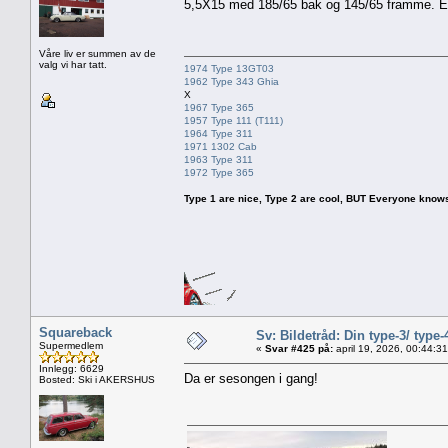
5,5X15 med 185/65 bak og 145/65 framme. ET
Våre liv er summen av de
valg vi har tatt.
1974 Type 13GT03
1962 Type 343 Ghia
X
1967 Type 365
1957 Type 111 (T111)
1964 Type 311
1971 1302 Cab
1963 Type 311
1972 Type 365
Type 1 are nice, Type 2 are cool, BUT Everyone knows, th
Squareback
Sv: Bildetråd: Din type-3/ type-
Supermedlem
«
Svar #425 på:
april 19, 2026, 00:44:3
Innlegg: 6629
Da er sesongen i gang!
Bosted: Ski i AKERSHUS