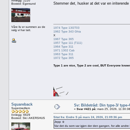
Innlegg: 2220
Stemmer det, husker at det var en irriterende 
Bosted: Egersund
Våre liv er summen av de
1974 Type 13GT03
valg vi har tatt.
1962 Type 343 Ghia
X
1967 Type 365
1957 Type 111 (T111)
1964 Type 311
1971 1302 Cab
1963 Type 311
1972 Type 365
Type 1 are nice, Type 2 are cool, BUT Everyone knows, th
Squareback
Sv: Bildetråd: Din type-3/ type-
Supermedlem
«
Svar #421 på:
mars 25, 2026, 11:30:3
Innlegg: 6629
Sitat fra: Endre S på mars 24, 2026, 21:09:36 pm
Bosted: Ski i AKERSHUS
Jepp ☺️
Var det du som var igjen der den gangen, for alle andre h