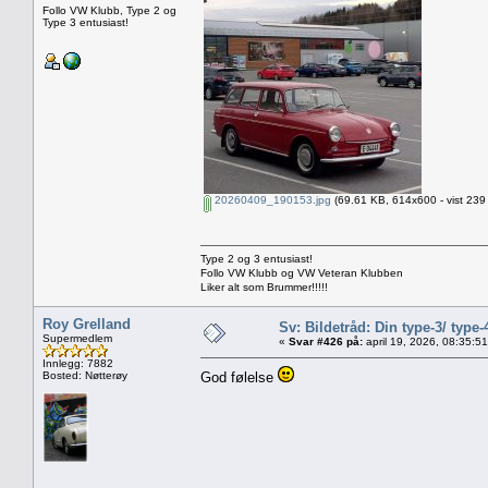
Follo VW Klubb, Type 2 og
Type 3 entusiast!
20260409_190153.jpg
(69.61 KB, 614x600 - vist 239
Type 2 og 3 entusiast!
Follo VW Klubb og VW Veteran Klubben
Liker alt som Brummer!!!!!
Roy Grelland
Sv: Bildetråd: Din type-3/ type-
Supermedlem
«
Svar #426 på:
april 19, 2026, 08:35:5
Innlegg: 7882
Bosted: Nøtterøy
God følelse