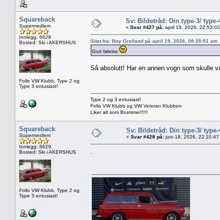
Squareback
Sv: Bildetråd: Din type-3/ type-
Supermedlem
«
Svar #427 på:
april 19, 2026, 22:53:0
Innlegg: 6629
Sitat fra: Roy Grelland på april 19, 2026, 08:35:51 am
Bosted: Ski i AKERSHUS
God følelse
Så absolutt! Har en annen vogn som skulle vær
Follo VW Klubb, Type 2 og
Type 3 entusiast!
Type 2 og 3 entusiast!
Follo VW Klubb og VW Veteran Klubben
Liker alt som Brummer!!!!!
Squareback
Sv: Bildetråd: Din type-3/ type-
Supermedlem
«
Svar #428 på:
juni 18, 2026, 22:10:47
Innlegg: 6629
.
Bosted: Ski i AKERSHUS
Follo VW Klubb, Type 2 og
Type 3 entusiast!