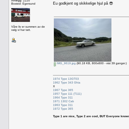
Innlegg: 2220
Eu godkjent og skikkelige hjul på 😎
Bosted: Egersund
Våre liv er summen av de
valg vi har tatt.
IMG_9619.jpg
(90.18 KB, 800x600 - vist 39 ganger.)
1974 Type 13GT03
1962 Type 343 Ghia
X
1967 Type 365
1957 Type 111 (T111)
1964 Type 311
1971 1302 Cab
1963 Type 311
1972 Type 365
Type 1 are nice, Type 2 are cool, BUT Everyone knows, th