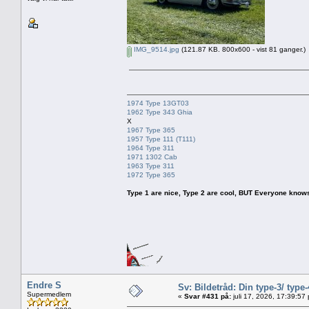
IMG_9514.jpg
(121.87 KB. 800x600 - vist 81 ganger.)
1974 Type 13GT03
1962 Type 343 Ghia
X
1967 Type 365
1957 Type 111 (T111)
1964 Type 311
1971 1302 Cab
1963 Type 311
1972 Type 365
Type 1 are nice, Type 2 are cool, BUT Everyone knows, th
Endre S
Sv: Bildetråd: Din type-3/ type-
Supermedlem
«
Svar #431 på:
juli 17, 2026, 17:39:57