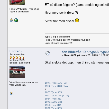
ET på disse felgene? (samt bredde og dekkd
Follo VW Klubb, Type 2 og
Type 3 entusiast!
Hvor mye senk (foran?)
Sitter fint med disse!
Type 2 og 3 entusiast!
Follo VW Klubb og VW Veteran Klubben
Liker alt som Brummer!!!!!
Endre S
Sv: Bildetråd: Din type-3/ type-
Supermedlem
«
Svar #422 på:
mars 25, 2026, 11:58:0
Innlegg: 2220
Skal sjekke det opp, men til info så mener eg
Bosted: Egersund
Våre liv er summen av de
1974 Type 13GT03
valg vi har tatt.
1962 Type 343 Ghia
X
1967 Type 365
1957 Type 111 (T111)
1964 Type 311
1971 1302 Cab
1963 Type 311
1972 Type 365