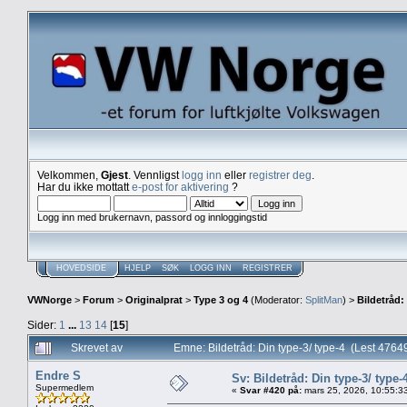
Velkommen,
Gjest
. Vennligst
logg inn
eller
registrer deg
.
Har du ikke mottatt
e-post for aktivering
?
Logg inn med brukernavn, passord og innloggingstid
HOVEDSIDE
HJELP
SØK
LOGG INN
REGISTRER
VWNorge
>
Forum
>
Originalprat
>
Type 3 og 4
(Moderator:
SplitMan
) >
Bildetråd:
Sider:
1
...
13
14
[
15
]
Skrevet av
Emne: Bildetråd: Din type-3/ type-4 (Lest 476
Endre S
Sv: Bildetråd: Din type-3/ type-
Supermedlem
«
Svar #420 på:
mars 25, 2026, 10:55:3