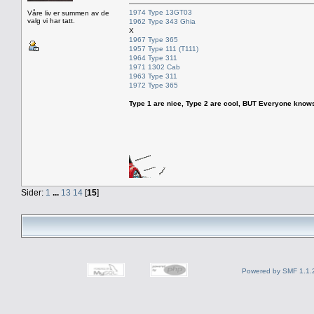
1974 Type 13GT03
Våre liv er summen av de
valg vi har tatt.
1962 Type 343 Ghia
X
1967 Type 365
1957 Type 111 (T111)
1964 Type 311
1971 1302 Cab
1963 Type 311
1972 Type 365
Type 1 are nice, Type 2 are cool, BUT Everyone knows, th
Sider:
1
...
13
14
[
15
]
Powered by SMF 1.1.