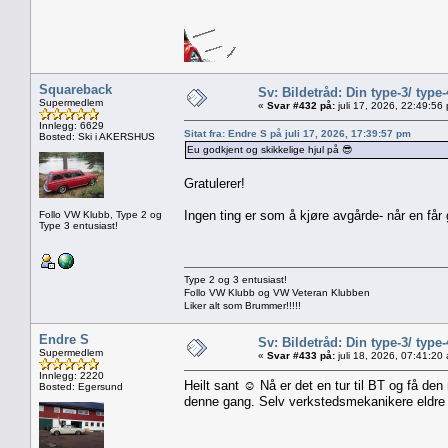
Squareback
Sv: Bildetråd: Din type-3/ type-
Supermedlem
«
Svar #432 på:
juli 17, 2026, 22:49:56
Innlegg: 6629
Sitat fra: Endre S på juli 17, 2026, 17:39:57 pm
Bosted: Ski i AKERSHUS
Eu godkjent og skikkelige hjul på 😎
Gratulerer!
Ingen ting er som å kjøre avgårde- når en får 
Follo VW Klubb, Type 2 og
Type 3 entusiast!
Type 2 og 3 entusiast!
Follo VW Klubb og VW Veteran Klubben
Liker alt som Brummer!!!!!
Endre S
Sv: Bildetråd: Din type-3/ type-
Supermedlem
«
Svar #433 på:
juli 18, 2026, 07:41:20
Innlegg: 2220
Heilt sant ☺️ Nå er det en tur til BT og få de
Bosted: Egersund
denne gang. Selv verkstedsmekanikere eldre 