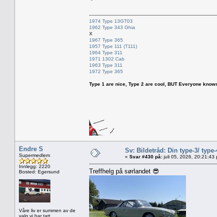
1974 Type 13GT03
1962 Type 343 Ghia
X
1967 Type 365
1957 Type 111 (T111)
1964 Type 311
1971 1302 Cab
1963 Type 311
1972 Type 365
Type 1 are nice, Type 2 are cool, BUT Everyone knows, th
Endre S
Sv: Bildetråd: Din type-3/ type-
Supermedlem
«
Svar #430 på:
juli 05, 2026, 20:21:43
Innlegg: 2220
Treffhelg på sørlandet 😎
Bosted: Egersund
Våre liv er summen av de
valg vi har tatt.