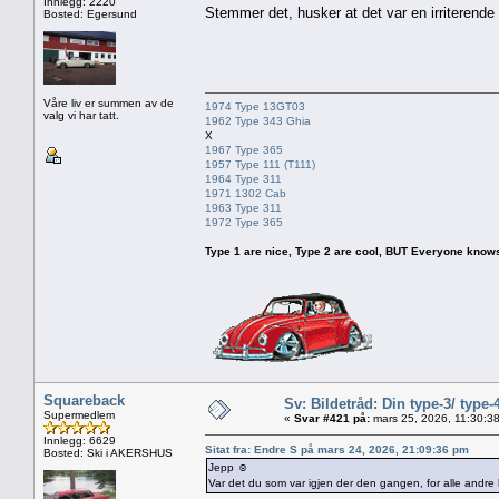
Innlegg: 2220
Stemmer det, husker at det var en irriterende 
Bosted: Egersund
Våre liv er summen av de
1974 Type 13GT03
valg vi har tatt.
1962 Type 343 Ghia
X
1967 Type 365
1957 Type 111 (T111)
1964 Type 311
1971 1302 Cab
1963 Type 311
1972 Type 365
Type 1 are nice, Type 2 are cool, BUT Everyone knows, th
Squareback
Sv: Bildetråd: Din type-3/ type-
Supermedlem
«
Svar #421 på:
mars 25, 2026, 11:30:3
Innlegg: 6629
Sitat fra: Endre S på mars 24, 2026, 21:09:36 pm
Bosted: Ski i AKERSHUS
Jepp ☺️
Var det du som var igjen der den gangen, for alle andre h