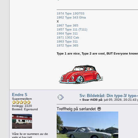
1974 Type 13GT03
1962 Type 343 Ghia
X
1967 Type 365
1957 Type 111 (T111)
1964 Type 311
1971 1302 Cab
1963 Type 311
1972 Type 365
Type 1 are nice, Type 2 are cool, BUT Everyone knows, th
Endre S
Sv: Bildetråd: Din type-3/ type-
Supermedlem
«
Svar #430 på:
juli 05, 2026, 20:21:43
Innlegg: 2220
Treffhelg på sørlandet 😎
Bosted: Egersund
Våre liv er summen av de
valg vi har tatt.