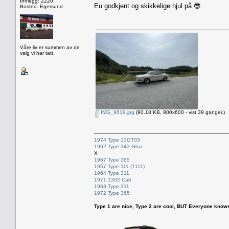
Innlegg: 2220
Eu godkjent og skikkelige hjul på 😎
Bosted: Egersund
Våre liv er summen av de
valg vi har tatt.
IMG_9619.jpg
(90.18 KB, 800x600 - vist 39 ganger.)
1974 Type 13GT03
1962 Type 343 Ghia
X
1967 Type 365
1957 Type 111 (T111)
1964 Type 311
1971 1302 Cab
1963 Type 311
1972 Type 365
Type 1 are nice, Type 2 are cool, BUT Everyone knows, th