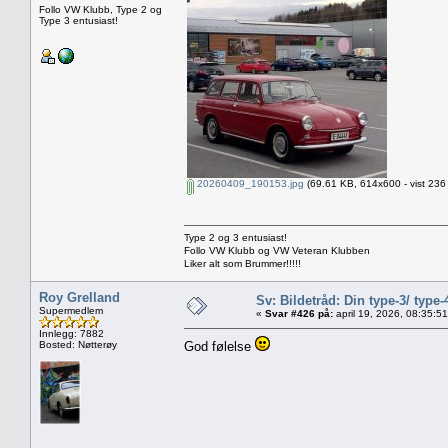
Follo VW Klubb, Type 2 og
Type 3 entusiast!
20260409_190153.jpg
(69.61 KB, 614x600 - vist 236
Type 2 og 3 entusiast!
Follo VW Klubb og VW Veteran Klubben
Liker alt som Brummer!!!!!
Roy Grelland
Sv: Bildetråd: Din type-3/ type-
Supermedlem
«
Svar #426 på:
april 19, 2026, 08:35:5
Innlegg: 7882
Bosted: Nøtterøy
God følelse