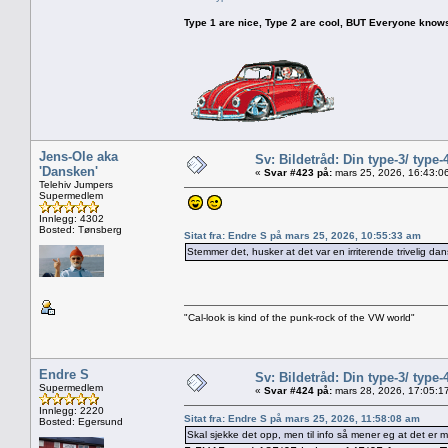
Type 1 are nice, Type 2 are cool, BUT Everyone knows, th
Jens-Ole aka
Sv: Bildetråd: Din type-3/ type-
'Dansken'
«
Svar #423 på:
mars 25, 2026, 16:43:0
Telehiv Jumpers
Supermedlem
Innlegg: 4302
Bosted: Tønsberg
Sitat fra: Endre S på mars 25, 2026, 10:55:33 am
Stemmer det, husker at det var en irriterende trivelig da
"Cal-look is kind of the punk-rock of the VW world"
Endre S
Sv: Bildetråd: Din type-3/ type-
Supermedlem
«
Svar #424 på:
mars 28, 2026, 17:05:1
Innlegg: 2220
Sitat fra: Endre S på mars 25, 2026, 11:58:08 am
Bosted: Egersund
Skal sjekke det opp, men til info så mener eg at det er 