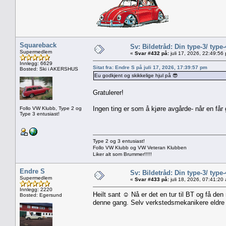
Squareback
Sv: Bildetråd: Din type-3/ type-
Supermedlem
«
Svar #432 på:
juli 17, 2026, 22:49:56
Innlegg: 6629
Sitat fra: Endre S på juli 17, 2026, 17:39:57 pm
Bosted: Ski i AKERSHUS
Eu godkjent og skikkelige hjul på 😎
Gratulerer!
Ingen ting er som å kjøre avgårde- når en får 
Follo VW Klubb, Type 2 og
Type 3 entusiast!
Type 2 og 3 entusiast!
Follo VW Klubb og VW Veteran Klubben
Liker alt som Brummer!!!!!
Endre S
Sv: Bildetråd: Din type-3/ type-
Supermedlem
«
Svar #433 på:
juli 18, 2026, 07:41:20
Innlegg: 2220
Heilt sant ☺️ Nå er det en tur til BT og få de
Bosted: Egersund
denne gang. Selv verkstedsmekanikere eldre 