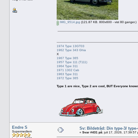
IMG_9514.jpg
(121.87 KB. 800x600 - vist 80 ganger.)
1974 Type 13GT03
1962 Type 343 Ghia
X
1967 Type 365
1957 Type 111 (T111)
1964 Type 311
1971 1302 Cab
1963 Type 311
1972 Type 365
Type 1 are nice, Type 2 are cool, BUT Everyone knows, th
Endre S
Sv: Bildetråd: Din type-3/ type-
Supermedlem
«
Svar #431 på:
juli 17, 2026, 17:39:57