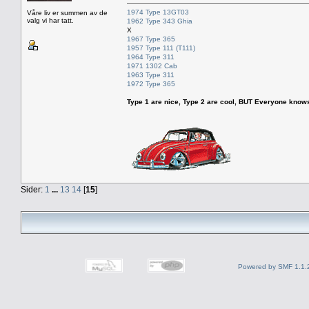
1974 Type 13GT03
Våre liv er summen av de
valg vi har tatt.
1962 Type 343 Ghia
X
1967 Type 365
1957 Type 111 (T111)
1964 Type 311
1971 1302 Cab
1963 Type 311
1972 Type 365
Type 1 are nice, Type 2 are cool, BUT Everyone knows, th
Sider:
1
...
13
14
[
15
]
Powered by SMF 1.1.