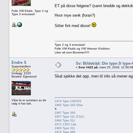
ET på disse felgene? (samt bredde og dekkd
Follo VW Klubb, Type 2 og
Type 3 entusiast!
Hvor mye senk (foran?)
Sitter fint med disse!
Type 2 og 3 entusiast!
Follo VW Klubb og VW Veteran Klubben
Liker alt som Brummer!!!!!
Endre S
Sv: Bildetråd: Din type-3/ type-
Supermedlem
«
Svar #422 på:
mars 25, 2026, 11:58:0
Innlegg: 2220
Skal sjekke det opp, men til info så mener eg
Bosted: Egersund
Våre liv er summen av de
1974 Type 13GT03
valg vi har tatt.
1962 Type 343 Ghia
X
1967 Type 365
1957 Type 111 (T111)
1964 Type 311
1971 1302 Cab
1963 Type 311
1972 Type 365