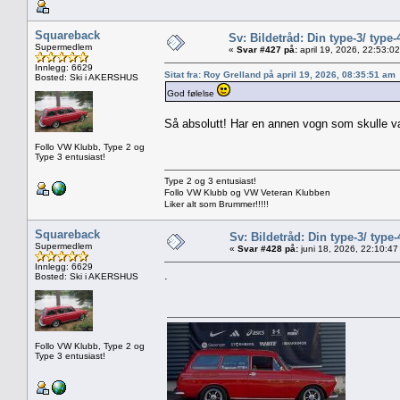
Squareback
Sv: Bildetråd: Din type-3/ type-
Supermedlem
«
Svar #427 på:
april 19, 2026, 22:53:0
Innlegg: 6629
Sitat fra: Roy Grelland på april 19, 2026, 08:35:51 am
Bosted: Ski i AKERSHUS
God følelse
Så absolutt! Har en annen vogn som skulle vær
Follo VW Klubb, Type 2 og
Type 3 entusiast!
Type 2 og 3 entusiast!
Follo VW Klubb og VW Veteran Klubben
Liker alt som Brummer!!!!!
Squareback
Sv: Bildetråd: Din type-3/ type-
Supermedlem
«
Svar #428 på:
juni 18, 2026, 22:10:47
Innlegg: 6629
.
Bosted: Ski i AKERSHUS
Follo VW Klubb, Type 2 og
Type 3 entusiast!