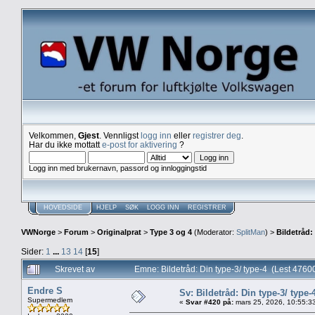
Velkommen,
Gjest
. Vennligst
logg inn
eller
registrer deg
.
Har du ikke mottatt
e-post for aktivering
?
Logg inn med brukernavn, passord og innloggingstid
HOVEDSIDE
HJELP
SØK
LOGG INN
REGISTRER
VWNorge
>
Forum
>
Originalprat
>
Type 3 og 4
(Moderator:
SplitMan
) >
Bildetråd:
Sider:
1
...
13
14
[
15
]
Skrevet av
Emne: Bildetråd: Din type-3/ type-4 (Lest 476
Endre S
Sv: Bildetråd: Din type-3/ type-
Supermedlem
«
Svar #420 på:
mars 25, 2026, 10:55:3