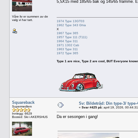
5,5X15 med 185/65 bak og 145/65 framme. ET
Våre liv er summen av de
valg vi har tatt.
1974 Type 13GT03
1962 Type 343 Ghia
X
1967 Type 365
1957 Type 111 (T111)
1964 Type 311
1971 1302 Cab
1963 Type 311
1972 Type 365
Type 1 are nice, Type 2 are cool, BUT Everyone knows, th
Squareback
Sv: Bildetråd: Din type-3/ type-
Supermedlem
«
Svar #425 på:
april 19, 2026, 00:44:3
Innlegg: 6629
Da er sesongen i gang!
Bosted: Ski i AKERSHUS