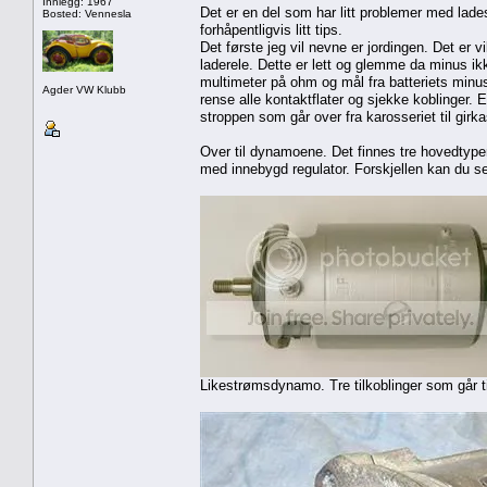
Innlegg: 1967
Det er en del som har litt problemer med lad
Bosted: Vennesla
forhåpentligvis litt tips.
Det første jeg vil nevne er jordingen. Det er v
laderele. Dette er lett og glemme da minus ik
multimeter på ohm og mål fra batteriets minu
Agder VW Klubb
rense alle kontaktflater og sjekke koblinger. E
stroppen som går over fra karosseriet til girk
Over til dynamoene. Det finnes tre hovedty
med innebygd regulator. Forskjellen kan du se
Likestrømsdynamo. Tre tilkoblinger som går ti