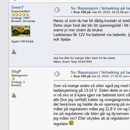
SveinT
Sv: Reparasjon / feilsøking på l
Supermedlem
«
Svar #28 på:
mai 02, 2010, 19:11:49 pm 
Innlegg: 1967
Høres ut som du har litt dårlig kontakt et ste
Bosted: Vennesla
Dette skjer fordi det blir litt spenningsfall i l
større jo mer strøm du bruker.
Ladelampa får 12V fra batteriet via laderele, ly
nok hjelpe.
Agder VW Klubb
Jeg har ikke for mange biler, bare for lite plass.
Hilsen Svein Terje 91647950
StigP
Sv: Reparasjon / feilsøking på l
Nybegynner
«
Svar #29 på:
juli 13, 2010, 17:31:01 pm 
Innlegg: 1
Bosted:
Som så mange andre så sliter også jeg med 
laddespenning på 13-14 V. Siden dette er en c
vi nå sku ut å kjøre igjen var batteriet tomt s
alle (tror jeg vertfall) kabler og overgangsmo
det beskrives og hadde da en spenning på over
måler på regulatoren måler jeg 11,8 V inn og 
inn på regulatoren når bilen går og dynamoe
jeg måler inn? Eller skyldes alt at regulatore
regulator