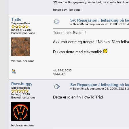
"When the Boogeyman goes to bed, he checks his closet 
Røten bay - be gone!
Tistlo
Sv: Reparasjon / feilsøking på l
Supermedlem
«
Svar #5 på:
september 28, 2008, 21:36:
Innlegg: 17401
Tusen takk Svein!!!
Bosted: pao Voss
Akkuratt dette eg trengte!! Nå skal 61en feils
Du kan dette med elektronikk
Wer will, der kann
-tlf. 97419035
T-Mek AS
Race-buggy
Sv: Reparasjon / feilsøking på l
Supermedlem
«
Svar #6 på:
september 28, 2008, 22:13:
Innlegg: 2840
Detta er jo en fin How-To Tråd
Bosted: sørlandet
boblekameratene