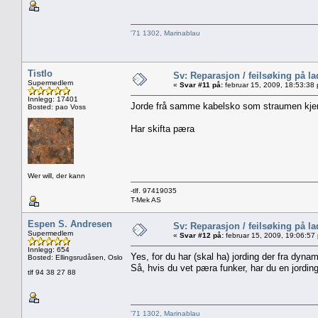
'71 1302, Marinablau
Tistlo
Sv: Reparasjon / feilsøking på l
Supermedlem
«
Svar #11 på:
februar 15, 2009, 18:53:38
Innlegg: 17401
Jorde frå samme kabelsko som straumen kje
Bosted: pao Voss
Har skifta pæra
Wer will, der kann
-tlf. 97419035
T-Mek AS
Espen S. Andresen
Sv: Reparasjon / feilsøking på l
Supermedlem
«
Svar #12 på:
februar 15, 2009, 19:06:57
Innlegg: 654
Yes, for du har (skal ha) jording der fra dyn
Bosted: Ellingsrudåsen, Oslo
Så, hvis du vet pæra funker, har du en jording
tlf 94 38 27 88
'71 1302, Marinablau