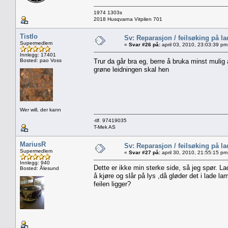
1974 1303s
2018 Husqvarna Vitpilen 701
Tistlo
Sv: Reparasjon / feilsøking på l
Supermedlem
«
Svar #26 på:
april 03, 2010, 23:03:39 pm
Innlegg: 17401
Bosted: pao Voss
Trur da går bra eg, berre å bruka minst mulig 
grøne leidningen skal hen
Wer will, der kann
-tlf. 97419035
T-Mek AS
MariusR
Sv: Reparasjon / feilsøking på l
Supermedlem
«
Svar #27 på:
april 30, 2010, 21:55:15 pm
Innlegg: 940
Dette er ikke min sterke side, så jeg spør. L
Bosted: Ålesund
å kjøre og slår på lys ,då gløder det i lade la
feilen ligger?