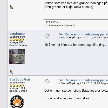
Nokon som veit kva den grønne ledningen på reg
(Den grønne er ikkje kobla til noko)
1974 1303s
2018 Husqvarna Vitpilen 701
perpioneer
Sv: Reparasjon / feilsøking på l
Supermedlem
«
Svar #24 på:
april 03, 2010, 21:03:47 pm
Innlegg: 895
16.7 volt er ikke bra for stereo og slike ting...
Bosted: Arendal
StarBugs Geir
Sv: Reparasjon / feilsøking på l
Supermedlem
«
Svar #25 på:
april 03, 2010, 22:09:46 pm
Innlegg: 1204
Det er ingen stereo i bilen. Batteriet skal byt
Bosted: Bergen
Er det andre ting som kan ryke?