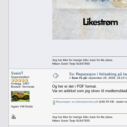
Jeg har ikke for mange biler, bare for lite plass.
Hilsen Svein Terje 91647950
SveinT
Sv: Reparasjon / feilsøking på l
Supermedlem
«
Svar #1 på:
september 28, 2008, 18:23:
Innlegg: 1967
Og her er det i PDF format.
Bosted: Vennesla
Var en artikkel som jeg skrev til medlemsblade
Reparasjon av ladesystemet.pdf
(166.55 KB - lastet n
Agder VW Klubb
Jeg har ikke for mange biler, bare for lite plass.
Hilsen Svein Terje 91647950