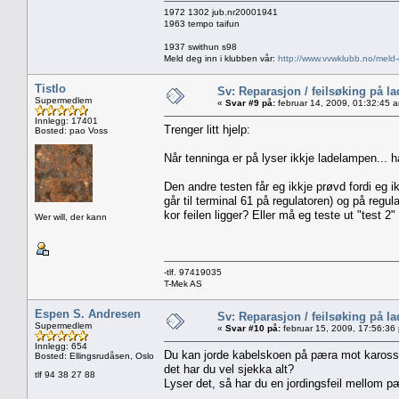
1972 1302 jub.nr20001941
1963 tempo taifun
1937 swithun s98
Meld deg inn i klubben vår:
http://www.vvwklubb.no/meld-
Tistlo
Sv: Reparasjon / feilsøking på l
Supermedlem
«
Svar #9 på:
februar 14, 2009, 01:32:45 
Innlegg: 17401
Trenger litt hjelp:
Bosted: pao Voss
Når tenninga er på lyser ikkje ladelampen... 
Den andre testen får eg ikkje prøvd fordi eg 
går til terminal 61 på regulatoren) og på regul
kor feilen ligger? Eller må eg teste ut "test 2"
Wer will, der kann
-tlf. 97419035
T-Mek AS
Espen S. Andresen
Sv: Reparasjon / feilsøking på l
Supermedlem
«
Svar #10 på:
februar 15, 2009, 17:56:36
Innlegg: 654
Du kan jorde kabelskoen på pæra mot karosser
Bosted: Ellingsrudåsen, Oslo
det har du vel sjekka alt?
tlf 94 38 27 88
Lyser det, så har du en jordingsfeil mellom pæ