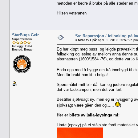
metoden er bedre å bruke på alle steder en mi
Hilsen veteranen
StarBugs Geir
Sv: Reparasjon / feilsøking på l
Supermedlem
«
Svar #21 på:
april 02, 2010, 20:57:25 pm
Innlegg: 1204
Eg har kjøpt meg buss, og leigde prøveskilt 
Bosted: Bergen
feilsøking og lesing av mellom anna denne suv
alternatoren (1600/1584 -76), og dette var jo 
Enda opp med å bygge om frå innebygd til eks
Men får brukt han litt i helga!
Spørsmålet mitt blir då: kan eg justere regu
det var ladelampen, men det var feil.
Bestiller sjølvsagt ny, men eg er nysgjerrig a
sjølvsagt være gåen den og......
)
Her er bilete av jalla-løysinga mi:
Limte (epoxy) på ei stålplate fordi materialet 