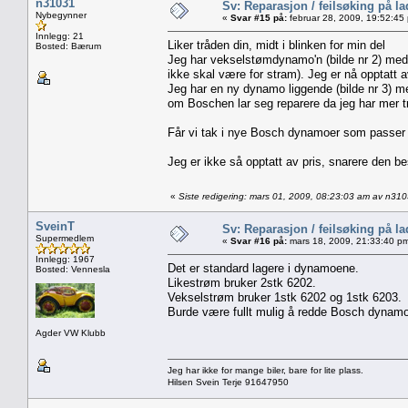
n31031
Sv: Reparasjon / feilsøking på l
Nybegynner
«
Svar #15 på:
februar 28, 2009, 19:52:45
Innlegg: 21
Liker tråden din, midt i blinken for min del
Bosted: Bærum
Jeg har vekselstømdynamo'n (bilde nr 2) med 
ikke skal være for stram). Jeg er nå opptatt
Jeg har en ny dynamo liggende (bilde nr 3) me
om Boschen lar seg reparere da jeg har mer 
Får vi tak i nye Bosch dynamoer som passer t
Jeg er ikke så opptatt av pris, snarere den b
«
Siste redigering: mars 01, 2009, 08:23:03 am av n31
SveinT
Sv: Reparasjon / feilsøking på l
Supermedlem
«
Svar #16 på:
mars 18, 2009, 21:33:40 p
Innlegg: 1967
Det er standard lagere i dynamoene.
Bosted: Vennesla
Likestrøm bruker 2stk 6202.
Vekselstrøm bruker 1stk 6202 og 1stk 6203.
Burde være fullt mulig å redde Bosch dynamo
Agder VW Klubb
Jeg har ikke for mange biler, bare for lite plass.
Hilsen Svein Terje 91647950