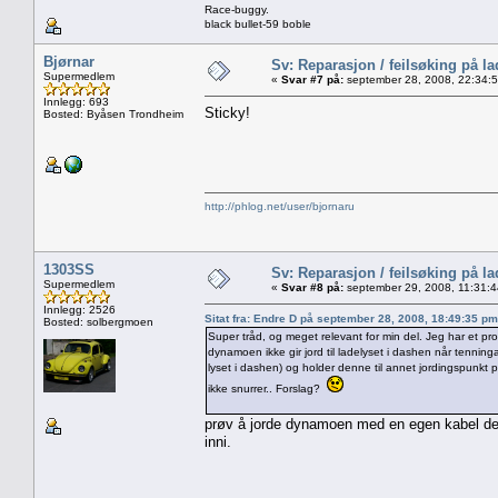
Race-buggy.
black bullet-59 boble
Bjørnar
Sv: Reparasjon / feilsøking på l
Supermedlem
«
Svar #7 på:
september 28, 2008, 22:34:
Innlegg: 693
Sticky!
Bosted: Byåsen Trondheim
http://phlog.net/user/bjornaru
1303SS
Sv: Reparasjon / feilsøking på l
Supermedlem
«
Svar #8 på:
september 29, 2008, 11:31:
Innlegg: 2526
Sitat fra: Endre D på september 28, 2008, 18:49:35 pm
Bosted: solbergmoen
Super tråd, og meget relevant for min del. Jeg har et 
dynamoen ikke gir jord til ladelyset i dashen når tenninga
lyset i dashen) og holder denne til annet jordingspunkt 
ikke snurrer.. Forslag?
prøv å jorde dynamoen med en egen kabel de
inni.