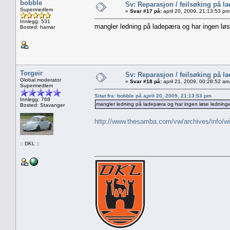
bobble
Sv: Reparasjon / feilsøking på l
Supermedlem
«
Svar #17 på:
april 20, 2009, 21:13:53 pm
Innlegg: 531
mangler ledning på ladepæra og har ingen løs
Bosted: hamar
Torgeir
Sv: Reparasjon / feilsøking på l
Global moderator
«
Svar #18 på:
april 21, 2009, 00:28:52 am
Supermedlem
Sitat fra: bobble på april 20, 2009, 21:13:53 pm
Innlegg: 768
mangler ledning på ladepæra og har ingen løse ledninge
Bosted: Stavanger
http://www.thesamba.com/vw/archives/info/wi
:: DKL ::