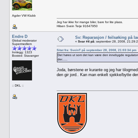
Agder VW Klubb
Jeg har ikke for mange biler, bare for lite plass.
Hilsen Svein Terje 91647950
Endre D
Sv: Reparasjon / feilsøking på l
Global moderator
«
Svar #4 på:
september 28, 2008, 21:29:
Supermedlem
Sitat fra: SveinT på september 28, 2008, 21:03:34 pm
Innlegg: 1323
Det høres ut som det kan være den innebygde regulatore
Bosted: Stavanger
der......
Joda, børstene er kurante og jeg har tilogmed
den gir jord.. Kan man enkelt sjekke/bytte d
:: DKL ::