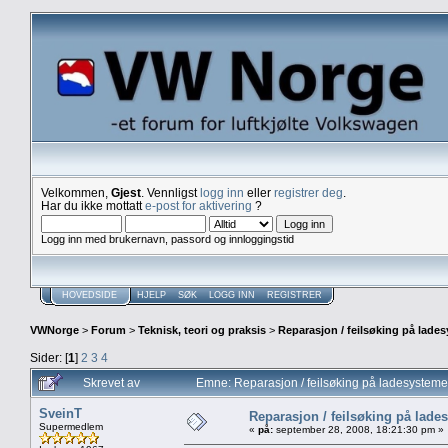
Velkommen,
Gjest
. Vennligst
logg inn
eller
registrer deg
.
Har du ikke mottatt
e-post for aktivering
?
Logg inn med brukernavn, passord og innloggingstid
HOVEDSIDE
HJELP
SØK
LOGG INN
REGISTRER
VWNorge
>
Forum
>
Teknisk, teori og praksis
>
Reparasjon / feilsøking på lade
Sider: [
1
]
2
3
4
Skrevet av
Emne: Reparasjon / feilsøking på ladesystem
SveinT
Reparasjon / feilsøking på lade
Supermedlem
«
på:
september 28, 2008, 18:21:30 pm »