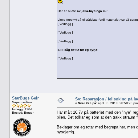
)
Her er bilete av jalla-løysinga mi:
Limte (epoxy) på ei stålplate fordi materialet var så sprøtt
[ Vedlegg ]
[ Vedlegg ]
[ Vedlegg ]
Slik såg det ut før eg byrja:
[ Vedlegg ]
StarBugs Geir
Sv: Reparasjon / feilsøking på l
Supermedlem
«
Svar #23 på:
april 03, 2010, 20:59:23 pm
Innlegg: 1204
Har målt 16.7v på batteriet med den "nye" re
Bosted: Bergen
bilen. Det tolkar eg som at den trakk straum fr
Beklager om eg rotar med begrepa her, men det
nysgjerrig.