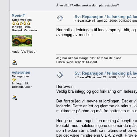
Åffer dådå? Åffer senkar dom på restoviset?
SveinT
Sv: Reparasjon / feilsøking på l
Supermedlem
«
Svar #19 på:
april 22, 2009, 20:53:02 pm
Innlegg: 1967
Normalt er ledningen til ladelampa lys blå, o
Bosted: Vennesla
avhengig av modell.
Agder VW Klubb
Jeg har ikke for mange biler, bare for lite plass.
Hilsen Svein Terje 91647950
veteranen
Sv: Reparasjon / feilsøking på l
Nybegynner
«
Svar #20 på:
mai 21, 2009, 08:51:50 am 
Innlegg: 19
Hei Svein.
Bosted: Asker
Veldig bra inlegg og god forklaring om ladess
Det første jeg vil nevne er jordingen. Det er v
laderele. Dette er lett og glemme da minus ik
multimeter på ohm og mål fra batteriets minu
Her gir det som regel liten mening å benytte 
kontakt med måleledningene dine når du måler
som trekker støm. Sett så multimeteret på v
bør det være mindre enn 0,1 -0,2 volt. Prøv e