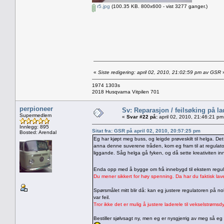
r5.jpg
(100.35 KB. 800x600 - vist 3277 ganger.)
«
Siste redigering: april 02, 2010, 21:02:59 pm av GSR
1974 1303s
2018 Husqvarna Vitpilen 701
perpioneer
Sv: Reparasjon / feilsøking på l
Supermedlem
«
Svar #22 på:
april 02, 2010, 21:46:21 pm
Innlegg: 895
Sitat fra: GSR på april 02, 2010, 20:57:25 pm
Bosted: Arendal
Eg har kjøpt meg buss, og leigde prøveskilt til helga. 
anna denne suverene tråden, kom eg fram til at regulato
liggande. Såg helga gå fyken, og då sette kreativiten in
Enda opp med å bygge om frå innebygd til ekstern regula
Du mener sikkert for høy spenning. Da har du faktisk la
Spørsmålet mitt blir då: kan eg justere regulatoren på
var feil.
Tror ikke det er mulig å justere laderele til vekselstrøm
Bestiller sjølvsagt ny, men eg er nysgjerrig av meg så eg 