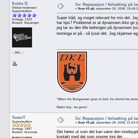
Endre D
Sv: Reparasjon / feilsøking på l
Global moderator
«
Svar #2 på:
september 28, 2008, 18:49:
Supermedlem
Super tråd, og meget relevant for min del. 
Innlegg: 1323
har tips? Problemet er at dynamoen ikke gir jor
Bosted: Stavanger
jeg tar av den lille ledningen på dynamoen (so
tenninga er på - så lyser det. Jeg skjønner e
:: DKL ::
"When the Boogeyman goes to bed, he checks his closet 
Røten bay - be gone!
SveinT
Sv: Reparasjon / feilsøking på l
Supermedlem
«
Svar #3 på:
september 28, 2008, 21:03:
Innlegg: 1967
Det høres ut som det kan være den innebygde
Bosted: Vennesla
kontakt med det som snurrer inni der......