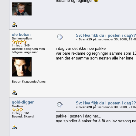
reklame og regninger
ole boban
Sv: Hva fikk du i posten i dag??
Seniormedlem
«
Svar #19 på:
september 30, 2008, 19:4
Innlegg: 349
i dag var det ikke noe pakke
Bosted: porsgrunn men
tidligere langesund
var bare reklame og regninger samme som 13
men det er samme som nesten alle her inne
Boden Kratzende Autos
gold-digger
Sv: Hva fikk du i posten i dag??
Medlem
«
Svar #20 på:
september 30, 2008, 21:0
Innlegg: 161
pakke i posten i dag her...
Bosted: Skatval
nye spindler å saker for å få en lav sesong 