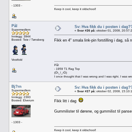
- 1303 -
Keep it cool, keep it oldschool!
Pål
Sv: Hva fikk du i posten i dag?
Supermedlem
«
Svar #26 på:
oktober 01, 2008, 20:57:
Innlegg: 3944
Bosted: Teie / Tønsberg
Fikk en 4" smala link-pin forstilling i dag, så 
Vestfold
Pål
- 1959 T1 Rag Top
(Ö\_!_/Ö)
I once thought that I was wrong and I was right. I was w
Bj?rn
Sv: Hva fikk du i posten i dag?
Supermedlem
«
Svar #27 på:
oktober 02, 2008, 15:10:
Innlegg: 2393
Bosted: Elverum
Fikk litt i dag
Gummilister til dørene, og gummilist til pans
- 1303 -
Keep it cool, keep it oldschool!