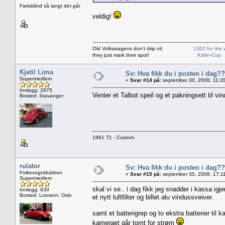
Fartsblind så langt det går
veldig!
Old Volkswagens don't drip oil,
1302 for the 
they just mark their spot!
Käfer-Cup
Kjetil Lima
Sv: Hva fikk du i posten i dag??
Supermedlem
«
Svar #14 på:
september 30, 2008, 11:2
Innlegg: 2975
Venter et Talbot speil og et pakningsett til vin
Bosted: Stavanger
1961 T1 - Custom
rulator
Sv: Hva fikk du i posten i dag??
Folkevognklubben
«
Svar #15 på:
september 30, 2008, 17:1
Supermedlem
skal vi se.. i dag fikk jeg snadder i kassa igje
Innlegg: 630
Bosted: Lutvann, Oslo
et nytt luftfilter og billet alu vindussveiver.
samt et batterigrep og to ekstra batterier til
kameraet går tomt for strøm