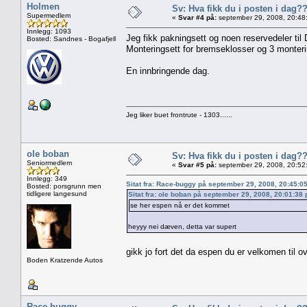
Holmen
Sv: Hva fikk du i posten i dag?
Supermedlem
«
Svar #4 på:
september 29, 2008, 20:48
Innlegg: 1093
Jeg fikk pakningsett og noen reservedeler til 
Bosted: Sandnes - Bogafjell
Monteringsett for bremseklosser og 3 montering
En innbringende dag.
Jeg liker buet frontrute - 1303......
ole boban
Sv: Hva fikk du i posten i dag?
Seniormedlem
«
Svar #5 på:
september 29, 2008, 20:52
Innlegg: 349
Sitat fra: Race-buggy på september 29, 2008, 20:45:0
Bosted: porsgrunn men
tidligere langesund
Sitat fra: ole boban på september 29, 2008, 20:01:38
se her espen nå er det kommet
heyyy nei dæven, detta var supert
gikk jo fort det da espen du er velkomen til o
Boden Kratzende Autos
Race-buggy