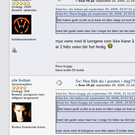
«
Svar #8 på:
september 29, 2008, 21:16
Innlegg: 2840
Sitat fra: ole boban på september 29, 2008, 20:57:01 
Bosted: sørlandet
Sitat fra: Race-buggy på september 29, 2008, 20:55:
Det høres godt ut,det er jo bare en liten svipp tur bort t
med det gode veier man har i norge for tiden tar det ka
boblekameratene
mye verre med di luringene som ikke klarer å h
at 2 felts veien blir fort ferdig
Race-buggy.
black bullet-59 boble
ole boban
Sv: Hva fikk du i posten i dag?
Seniormedlem
«
Svar #9 på:
september 29, 2008, 21:19
Innlegg: 349
Sitat fra: Race-buggy på september 29, 2008, 21:16:2
Bosted: porsgrunn men
tidligere langesund
Sitat fra: ole boban på september 29, 2008, 20:57:01
Sitat fra: Race-buggy på september 29, 2008, 20:55:
Det høres godt ut,det er jo bare en liten svipp tur bort 
med det gode veier man har i norge for tiden tar det k
Boden Kratzende Autos
mye verre med di luringene som ikke klarer å holde farts g