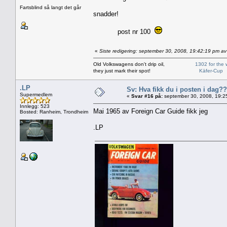
Fartsblind så langt det går
snadder!
post nr 100
«
Siste redigering: september 30, 2008, 19:42:19 pm av 
Old Volkswagens don't drip oil,
1302 for the 
they just mark their spot!
Käfer-Cup
.LP
Sv: Hva fikk du i posten i dag??
Supermedlem
«
Svar #16 på:
september 30, 2008, 19:2
Innlegg: 523
Mai 1965 av Foreign Car Guide fikk jeg
Bosted: Ranheim, Trondheim
.LP