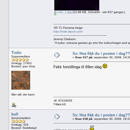
ccbc_1.jpg
(12.99 KB, 310x400 - vist 937 ganger.)
-65 T1 Panama beige
http://tvwk.tripod.com/
-------------------------------------------------------------
Jeremy Clarkson:
“A turbo: exhaust gasses go into the turbocharger and spi
Tistlo
Sv: Hva fikk du i posten i dag??
Supermedlem
«
Svar #17 på:
september 30, 2008, 19:2
Innlegg: 17401
Bosted: pao Voss
Fekk forstillinga til 69en idag
Wer will, der kann
-tlf. 97419035
T-Mek AS
bull
Sv: Hva fikk du i posten i dag??
Seniormedlem
«
Svar #18 på:
september 30, 2008, 19:3
Innlegg: 324
Bosted: fredrikstad