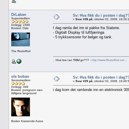
DrLaban
Sv: Hva fikk du i posten i dag?
Supermedlem
«
Svar #28 på:
oktober 02, 2008, 19:29:
Innlegg: 1566
I dag ramla det inn ei pakke fra Statene.
Bosted: Oslo
- Digitalt Display til luftfjæringa
- 5 trykksensorer for belger og tank.
The RestoRod
.. How low can
YOU
go??? -
http://www.RestoRod.net
..
ole boban
Sv: Hva fikk du i posten i dag?
Seniormedlem
«
Svar #29 på:
oktober 02, 2008, 19:49:
Innlegg: 349
i dag kom det ramlende inn en elektronisk 00
Bosted: porsgrunn men
tidligere langesund
Boden Kratzende Autos