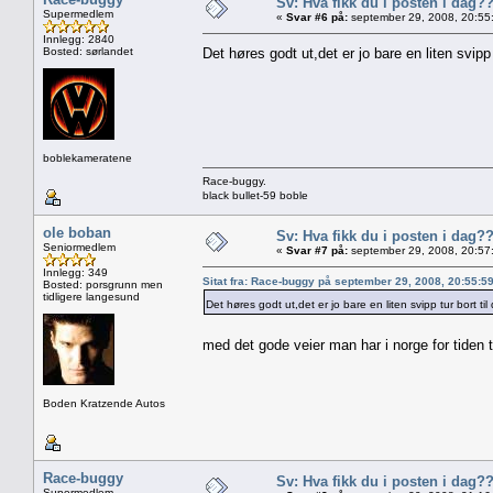
Sv: Hva fikk du i posten i dag?
Supermedlem
«
Svar #6 på:
september 29, 2008, 20:55
Innlegg: 2840
Bosted: sørlandet
Det høres godt ut,det er jo bare en liten svipp
boblekameratene
Race-buggy.
black bullet-59 boble
ole boban
Sv: Hva fikk du i posten i dag?
Seniormedlem
«
Svar #7 på:
september 29, 2008, 20:57
Innlegg: 349
Sitat fra: Race-buggy på september 29, 2008, 20:55:5
Bosted: porsgrunn men
tidligere langesund
Det høres godt ut,det er jo bare en liten svipp tur bort ti
med det gode veier man har i norge for tiden 
Boden Kratzende Autos
Race-buggy
Sv: Hva fikk du i posten i dag?
Supermedlem