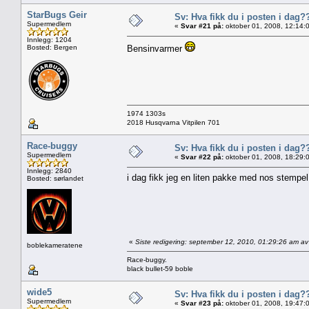
StarBugs Geir
Sv: Hva fikk du i posten i dag?
Supermedlem
«
Svar #21 på:
oktober 01, 2008, 12:14:
Innlegg: 1204
Bosted: Bergen
Bensinvarmer
1974 1303s
2018 Husqvarna Vitpilen 701
Race-buggy
Sv: Hva fikk du i posten i dag?
Supermedlem
«
Svar #22 på:
oktober 01, 2008, 18:29:
Innlegg: 2840
i dag fikk jeg en liten pakke med nos stempel 
Bosted: sørlandet
«
Siste redigering: september 12, 2010, 01:29:26 am a
boblekameratene
Race-buggy.
black bullet-59 boble
wide5
Sv: Hva fikk du i posten i dag?
Supermedlem
«
Svar #23 på:
oktober 01, 2008, 19:47: