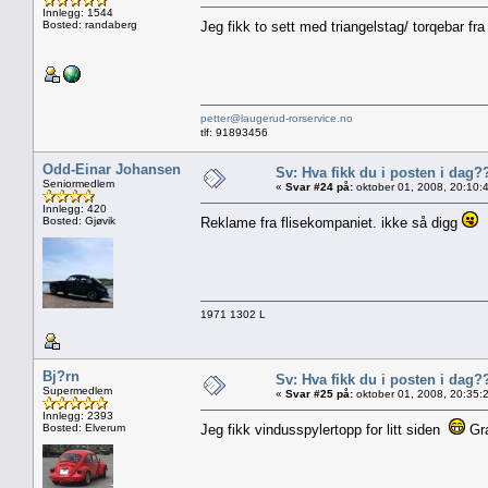
Innlegg: 1544
Bosted: randaberg
Jeg fikk to sett med triangelstag/ torqebar fra 
petter@laugerud-rorservice.no
tlf: 91893456
Odd-Einar Johansen
Sv: Hva fikk du i posten i dag?
Seniormedlem
«
Svar #24 på:
oktober 01, 2008, 20:10:
Innlegg: 420
Bosted: Gjøvik
Reklame fra flisekompaniet. ikke så digg
1971 1302 L
Bj?rn
Sv: Hva fikk du i posten i dag?
Supermedlem
«
Svar #25 på:
oktober 01, 2008, 20:35:
Innlegg: 2393
Bosted: Elverum
Jeg fikk vindusspylertopp for litt siden
Gr