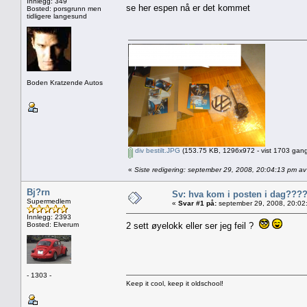
Innlegg: 349
se her espen nå er det kommet
Bosted: porsgrunn men
tidligere langesund
Boden Kratzende Autos
div bestilt.JPG
(153.75 KB, 1296x972 - vist 1703 gang
«
Siste redigering: september 29, 2008, 20:04:13 pm a
Bj?rn
Sv: hva kom i posten i dag???
Supermedlem
«
Svar #1 på:
september 29, 2008, 20:02
Innlegg: 2393
Bosted: Elverum
2 sett øyelokk eller ser jeg feil ?
- 1303 -
Keep it cool, keep it oldschool!