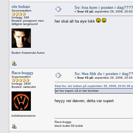
ole boban
Sv: hva kom i posten i dag???
Seniormedlem
«
Svar #2 på:
september 29, 2008, 20:03
Innlegg: 349
Bosted: porsgrunn men
her skal alt ha øye lokk
tidligere langesund
Boden Kratzende Autos
Race-buggy
Sv: Hva fikk du i posten i dag?
Supermedlem
«
Svar #3 på:
september 29, 2008, 20:45
Innlegg: 2840
Sitat fra: ole boban på september 29, 2008, 20:01:38 
Bosted: sørlandet
se her espen nå er det kommet
heyyy nei dæven, detta var supert
boblekameratene
Race-buggy.
black bullet-59 boble