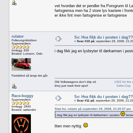
vet hvordan det er pendler fra Porsgrunn til L
fartsgrensa men ha 2 store lys kastere i fronte
er ikke fint men fartsgrense er fartsgrense
rulator
Sv: Hva fikk du i posten i dag??
Folkevognklubben
«
Svar #10 på:
september 29, 2008, 21:2
Supermedlem
Innlegg: 630
i dag fikk jeg en lysbryter til dørkarmen i pos
Bosted: Lutvann, Oslo
Fartsblind så langt det går
Old Volkswagens don't drip oil,
1302 for the 
they just mark their spot!
Käfer-Cup
Race-buggy
Sv: Hva fikk du i posten i dag??
Supermedlem
«
Svar #11 på:
september 29, 2008, 21:2
Innlegg: 2840
Sitat fra: rulator på september 29, 2008, 21:20:37 pm
Bosted: sørlandet
i dag fikk jeg en lysbryter til dørkarmen i posten
fanta
liten men nyttig