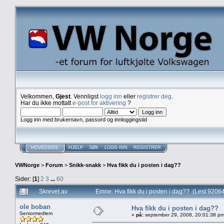
Velkommen,
Gjest
. Vennligst
logg inn
eller
registrer deg
.
Har du ikke mottatt
e-post for aktivering
?
Logg inn med brukernavn, passord og innloggingstid
HOVEDSIDE
HJELP
SØK
LOGG INN
REGISTRER
VWNorge
>
Forum
>
Snikk-snakk
>
Hva fikk du i posten i dag??
Sider: [
1
]
2
3
...
60
Skrevet av
Emne: Hva fikk du i posten i dag?? (Lest 9206
ole boban
Hva fikk du i posten i dag??
Seniormedlem
«
på:
september 29, 2008, 20:01:38 pm