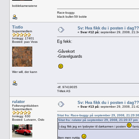
boblekameratene
Race-buggy.
black bullet-59 boble
Tistlo
Sv: Hva fikk du i posten i dag??
Supermedlem
«
Svar #12 på:
september 29, 2008, 21:3
Innlegg: 17401
Eg fekk:
Bosted: pao Voss
-Gåvekort
-Gravelguards
Wer will, der kann
-tlf. 97419035
T-Mek AS
rulator
Sv: Hva fikk du i posten i dag??
Folkevognklubben
«
Svar #13 på:
september 29, 2008, 21:4
Supermedlem
Sitat fra: Race-buggy på september 29, 2008, 21:29:3
Innlegg: 630
Bosted: Lutvann, Oslo
Sitat fra: rulator på september 29, 2008, 21:20:37 pm
i dag fikk jeg en lysbryter til dørkarmen i posten
fanta
liten men nyttig