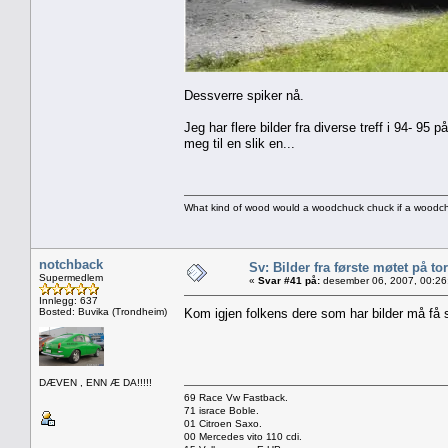
Dessverre spiker nå.
Jeg har flere bilder fra diverse treff i 94- 
meg til en slik en...
What kind of wood would a woodchuck chuck if a wood
notchback
Sv: Bilder fra første møtet på tor
Supermedlem
«
Svar #41 på:
desember 06, 2007, 00:26
Innlegg: 637
Bosted: Buvika (Trondheim)
Kom igjen folkens dere som har bilder må få s
DÆVEN , ENN Æ DA!!!!!
69 Race Vw Fastback.
71 israce Boble.
01 Citroen Saxo.
00 Mercedes vito 110 cdi.