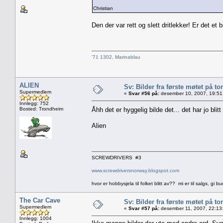
Christian
Den der var rett og slett dritlekker! Er det et b
'71 1302, Marinablau
ALIEN
Sv: Bilder fra første møtet på tor
Supermedlem
«
Svar #56 på:
desember 10, 2007, 19:51
Innlegg: 752
Bosted: Trondheim
Åhh det er hyggelig bilde det... det har jo blit
Alien
SCREWDRIVERS #3
www.screwdriversnorway.blogspot.com
hvor er hobbysjela til folket blitt av?? mi er til salgs, gi bu
The Car Cave
Sv: Bilder fra første møtet på tor
Supermedlem
«
Svar #57 på:
desember 11, 2007, 22:13
Innlegg: 1004