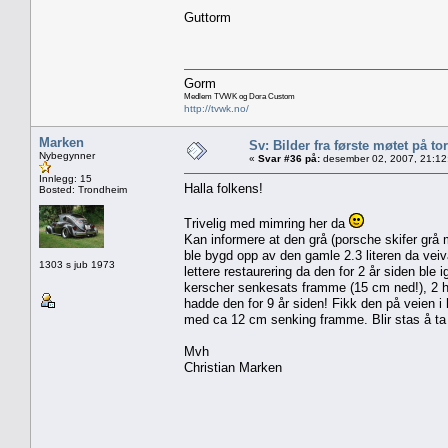
Guttorm
Gorm
Medlem TVWK og Dora Custom
http://tvwk.no/
Marken
Sv: Bilder fra første møtet på tor
Nybegynner
«
Svar #36 på:
desember 02, 2007, 21:12
Innlegg: 15
Halla folkens!
Bosted: Trondheim
Trivelig med mimring her da
Kan informere at den grå (porsche skifer grå 
ble bygd opp av den gamle 2.3 literen da veiv
1303 s jub 1973
lettere restaurering da den for 2 år siden ble
kerscher senkesats framme (15 cm ned!), 2 ha
hadde den for 9 år siden! Fikk den på veien i h
med ca 12 cm senking framme. Blir stas å ta 
Mvh
Christian Marken