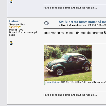
Have a coke and a smile and shut the fuck up....
Catman
Sv: Bilder fra første møtet på tor
Seniormedlem
«
Svar #51 på:
desember 09, 2007, 02:29
Innlegg: 302
Bosted: For det meste på
dette var en av mine i 94 med de berømte B
hotel
torget94l.jpg
(111.96 KB, 1000x750 - vist 707 ganger.)
Have a coke and a smile and shut the fuck up....