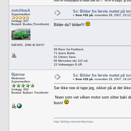
hvor er hobbysjela til folket blitt av?? mi er til salgs, gi bu
notchback
Sv: Bilder fra første møtet på tor
Supermedlem
«
Svar #32 på:
november 28, 2007, 23:12
Innlegg: 637
Bosted: Buvika (Trondheim)
Bilder da? bilder!!!
DÆVEN , ENN Æ DA!!!!!
69 Race Vw Fastback.
71 israce Boble.
01 Citroen Saxo.
00 Mercedes vito 110 cdi.
15 Volkswagen E-UP.
Bjørnar
Sv: Bilder fra første møtet på tor
Moderator
«
Svar #33 på:
november 29, 2007, 19:19
Supermedlem
Ser ikke noe el tape jeg, sikker på at det ikk
Innlegg: 693
Bosted: Byåsen Trondheim
Noen som vet vilken motor som sitter baki de
buss!
http://phlog.net/user/bjornaru