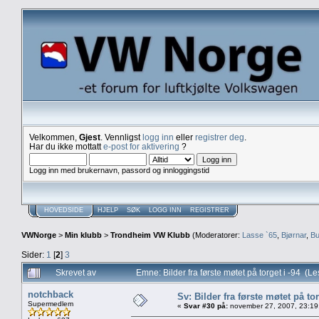
Velkommen,
Gjest
. Vennligst
logg inn
eller
registrer deg
.
Har du ikke mottatt
e-post for aktivering
?
Logg inn med brukernavn, passord og innloggingstid
HOVEDSIDE
HJELP
SØK
LOGG INN
REGISTRER
VWNorge
>
Min klubb
>
Trondheim VW Klubb
(Moderatorer:
Lasse `65
,
Bjørnar
,
Bu
Sider:
1
[
2
]
3
Skrevet av
Emne: Bilder fra første møtet på torget i -94 (L
notchback
Sv: Bilder fra første møtet på tor
Supermedlem
«
Svar #30 på:
november 27, 2007, 23:19