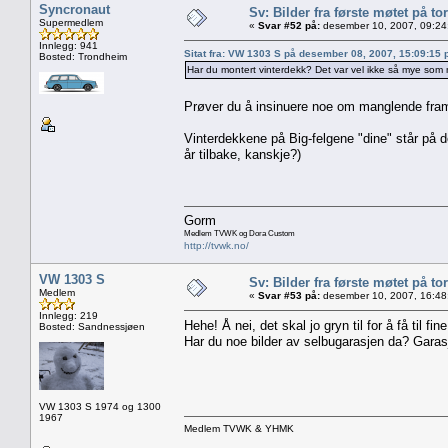
Syncronaut
Sv: Bilder fra første møtet på tor
Supermedlem
«
Svar #52 på:
desember 10, 2007, 09:24
Innlegg: 941
Sitat fra: VW 1303 S på desember 08, 2007, 15:09:15
Bosted: Trondheim
Har du montert vinterdekk? Det var vel ikke så mye som 
Prøver du å insinuere noe om manglende framdri
Vinterdekkene på Big-felgene "dine" står på de
år tilbake, kanskje?)
Gorm
Medlem TVWK og Dora Custom
http://tvwk.no/
VW 1303 S
Sv: Bilder fra første møtet på tor
Medlem
«
Svar #53 på:
desember 10, 2007, 16:48
Innlegg: 219
Hehe! Å nei, det skal jo gryn til for å få til fin
Bosted: Sandnessjøen
Har du noe bilder av selbugarasjen da? Garasje
VW 1303 S 1974 og 1300
1967
Medlem TVWK & YHMK