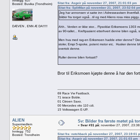
Innlegg: 637
Sitat fra: Asgeir på november 27, 2007, 21:01:03 pm
Bosted: Buvika (Trondheim)
Sitat fra: SplitMan på november 21, 2007, 23:52:04 p
Jeg har annonsen vi satte inn i Adresseavisen ihvertfal
bilder fra torget også...til og med Aliens rosa miss piggy..
DÆVEN , ENN Æ DA!!!!!
Ahh.. Verden er ikke stor... Flysoldat Eriksmoens 1303 me
av 90-tallet... Kreftpasient etterhvert denne bilen også, så
Men hva med rag-en Eriksmoen hadde etter denne? Denne 
stoler, Empi 5-spoke, potent motor etc. Husker denne b
overtok denne.
Ruller denne bilen fortsatt?
Bror til Eriksmoen kjøpte denne å har den for
69 Race Vw Fastback.
71 israce Boble.
01 Citroen Saxo.
00 Mercedes vito 110 cdi.
15 Volkswagen E-UP.
ALIEN
Sv: Bilder fra første møtet på tor
Supermedlem
«
Svar #31 på:
november 27, 2007, 23:38
Innlegg: 752
Sitat fra: notchback på november 27, 2007, 23:19:01 
Bosted: Trondheim
Sitat fra: Asgeir på november 27, 2007, 21:01:03 pm