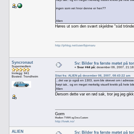
ingen som vet hnor denne er hen??
Alien
Høres ut som den svært skjeldne "süd trönder
http://phlog.net/user/bjornaru
Syncronaut
Sv: Bilder fra første møtet på tor
Supermedlem
«
Svar #44 på:
desember 06, 2007, 21:18
Innlegg: 941
Sitat fra: ALIEN på desember 06, 2007, 08:43:22 am
Bosted: Trondheim
...det var jo også en 1303, som ble skrevet om i adresse
høyt tak.. og en meget merkelig visuell knekk på hele bil
Alien
Dersom dette var en rød sak, tror jeg jeg gi
Gorm
Medlem TVWK og Dora Custom
http://tvwk.no/
ALIEN
Sv: Bilder fra første møtet på tor