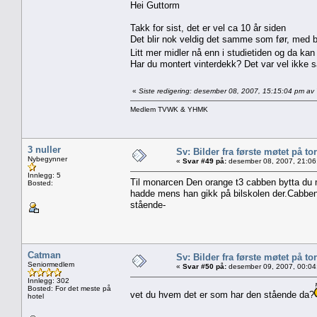
Hei Guttorm
Takk for sist, det er vel ca 10 år siden
Det blir nok veldig det samme som før, med bil
Litt mer midler nå enn i studietiden og da kan
Har du montert vinterdekk? Det var vel ikke 
«
Siste redigering: desember 08, 2007, 15:15:04 pm a
Medlem TVWK & YHMK
3 nuller
Sv: Bilder fra første møtet på tor
Nybegynner
«
Svar #49 på:
desember 08, 2007, 21:06
Innlegg: 5
Til monarcen Den orange t3 cabben bytta du 
Bosted:
hadde mens han gikk på bilskolen der.Cabben
stående-
Catman
Sv: Bilder fra første møtet på tor
Seniormedlem
«
Svar #50 på:
desember 09, 2007, 00:04
Innlegg: 302
Bosted: For det meste på
vet du hvem det er som har den stående da?
hotel