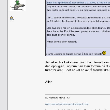
Sitat fra: SplitMan på november 21, 2007, 23:52:04 
Jeg har annonsen vi satte inn i Adresseavisen ihvertfa
har bilder fra torget også...til og med Aliens rosa miss pi
Ahh.. Verden er ikke stor... Flysoldat Eriksmoens 1303 me
av 90-tallet... Kreftpasient etterhvert denne bilen også, så
Men hva med rag-en Eriksmoen hadde etter denne? Denne 
Porsche stoler, Empi 5-spoke, potent motor etc. Husker
som sagt overtok denne.
Ruller denne bilen fortsatt?
Bror til Eriksmoen kjøpte denne å har den fortsatt
Ja det er Tor Eriksmoen som har denne bilen i 
den opp igjen.. og brukt en liten formue på 356
turer for året... det er vel en av få trønderske
Alien
SCREWDRIVERS #3
www.screwdriversnorway.blogspot.com