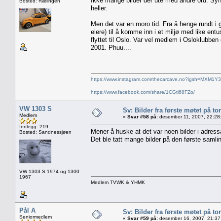
Ikke mange bilder der ute med andre ord. Sy
Bosted: Rælingen
heller.
Men det var en moro tid. Fra å henge rundt 
eiere) til å komme inn i et miljø med like entu
flyttet til Oslo. Var vel medlem i Osloklubben e
2001. Phuu....
https://www.instagram.com/thecarcave.no?igsh=MXM1Y
https://www.facebook.com/share/1CGti68FZo/
VW 1303 S
Sv: Bilder fra første møtet på tor
Medlem
«
Svar #58 på:
desember 11, 2007, 22:28
Innlegg: 219
Mener å huske at det var noen bilder i adressa 
Bosted: Sandnessjøen
Det ble tatt mange bilder på den første samling
VW 1303 S 1974 og 1300
1967
Medlem TVWK & YHMK
Pål A
Sv: Bilder fra første møtet på tor
Seniormedlem
«
Svar #59 på:
desember 16, 2007, 21:37