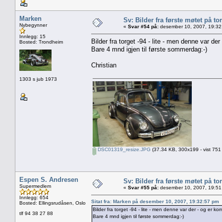
Marken
Sv: Bilder fra første møtet på tor
Nybegynner
«
Svar #54 på:
desember 10, 2007, 19:32
Innlegg: 15
Bilder fra torget -94 - lite - men denne var de
Bosted: Trondheim
Bare 4 mnd igjen til første sommerdag:-)
Christian
1303 s jub 1973
DSC01319_resize.JPG
(37.34 KB, 300x199 - vist 751
Espen S. Andresen
Sv: Bilder fra første møtet på tor
Supermedlem
«
Svar #55 på:
desember 10, 2007, 19:51
Innlegg: 654
Sitat fra: Marken på desember 10, 2007, 19:32:57 pm
Bosted: Ellingsrudåsen, Oslo
Bilder fra torget -94 - lite - men denne var der - og er ko
tlf 94 38 27 88
Bare 4 mnd igjen til første sommerdag:-)