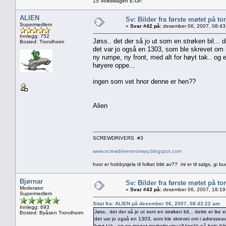
15 Volkswagen E-UP.
ALIEN
Sv: Bilder fra første møtet på tor
Supermedlem
«
Svar #42 på:
desember 06, 2007, 08:43
Innlegg: 752
Jøss.. det der så jo ut som en strøken bil... d
Bosted: Trondheim
det var jo også en 1303, som ble skrevet om 
ny rumpe, ny front, med alt for høyt tak.. og 
høyere oppe...
ingen som vet hnor denne er hen??
Alien
SCREWDRIVERS #3
www.screwdriversnorway.blogspot.com
hvor er hobbysjela til folket blitt av?? mi er til salgs, gi bu
Bjørnar
Sv: Bilder fra første møtet på tor
Moderator
«
Svar #43 på:
desember 06, 2007, 18:19
Supermedlem
Sitat fra: ALIEN på desember 06, 2007, 08:43:22 am
Innlegg: 693
Jøss.. det der så jo ut som en strøken bil... dette er ike 
Bosted: Byåsen Trondheim
det var jo også en 1303, som ble skrevet om i adresseavi
høyt tak.. og en meget merkelig visuell knekk på hele bil