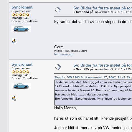
Syncronaut
Sv: Bilder fra første møtet på tor
Supermedlem
«
Svar #34 på:
november 29, 2007, 21:18
Innlegg: 941
Bosted: Trondheim
Fy søren, det var litt av noen striper du dro 
Gorm
Medlem TVWK og Dora Custom
http://tvwk.no/
Syncronaut
Sv: Bilder fra første møtet på tor
Supermedlem
«
Svar #35 på:
november 29, 2007, 21:24
Innlegg: 941
Sitat fra: VW 1303 S på november 27, 2007, 21:41:59
Bosted: Trondheim
Ja det var tider det, Tiller bygget en av de bedre motoren
1915 med dobble 40mm dellorto. Gikk bra. Nytt prosjekt n
nærmere bestemt Marsrot 90. Bredda +4 forran og +8 bak,
Har sett ett bilde......og da var det gjort.
Bor forresten i Sandnessjøen, flytta "hjem" og jobber som
Hallo Morten,
høres ut som du har et litt liknende prosjekt
Jeg har blitt litt mer aktiv på VW-fronten jeg o