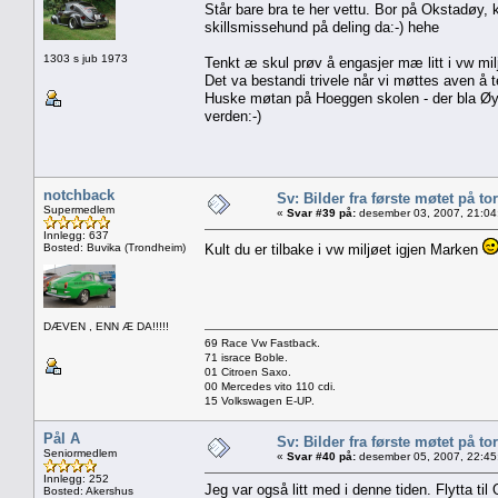
Står bare bra te her vettu. Bor på Okstadøy, k
skillsmissehund på deling da:-) hehe
1303 s jub 1973
Tenkt æ skul prøv å engasjer mæ litt i vw mil
Det va bestandi trivele når vi møttes aven å te
Huske møtan på Hoeggen skolen - der bla Øyste
verden:-)
notchback
Sv: Bilder fra første møtet på tor
Supermedlem
«
Svar #39 på:
desember 03, 2007, 21:04
Innlegg: 637
Bosted: Buvika (Trondheim)
Kult du er tilbake i vw miljøet igjen Marken
DÆVEN , ENN Æ DA!!!!!
69 Race Vw Fastback.
71 israce Boble.
01 Citroen Saxo.
00 Mercedes vito 110 cdi.
15 Volkswagen E-UP.
Pål A
Sv: Bilder fra første møtet på tor
Seniormedlem
«
Svar #40 på:
desember 05, 2007, 22:45
Innlegg: 252
Jeg var også litt med i denne tiden. Flytta ti
Bosted: Akershus