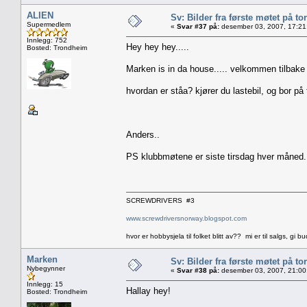
ALIEN
Sv: Bilder fra første møtet på tor
Supermedlem
«
Svar #37 på:
desember 03, 2007, 17:21
Innlegg: 752
Hey hey hey.....
Bosted: Trondheim
Marken is in da house..... velkommen tilbake 
hvordan er ståa? kjører du lastebil, og bor på 
Anders..
PS klubbmøtene er siste tirsdag hver måned....
SCREWDRIVERS #3
www.screwdriversnorway.blogspot.com
hvor er hobbysjela til folket blitt av?? mi er til salgs, gi bu
Marken
Sv: Bilder fra første møtet på tor
Nybegynner
«
Svar #38 på:
desember 03, 2007, 21:00
Innlegg: 15
Hallay hey!
Bosted: Trondheim