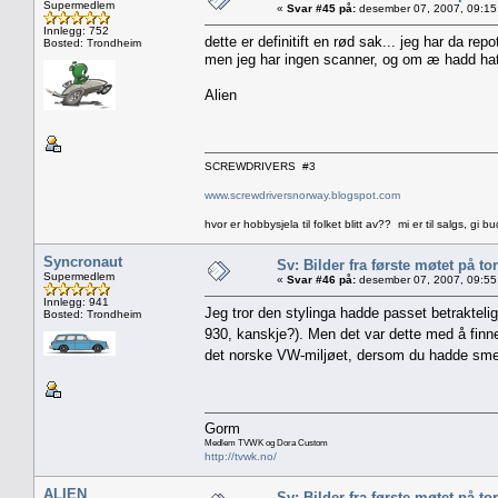
Supermedlem
«
Svar #45 på:
desember 07, 2007, 09:15
Innlegg: 752
dette er definitift en rød sak... jeg har da rep
Bosted: Trondheim
men jeg har ingen scanner, og om æ hadd hatt e
Alien
SCREWDRIVERS #3
www.screwdriversnorway.blogspot.com
hvor er hobbysjela til folket blitt av?? mi er til salgs, gi bu
Syncronaut
Sv: Bilder fra første møtet på tor
Supermedlem
«
Svar #46 på:
desember 07, 2007, 09:55
Innlegg: 941
Jeg tror den stylinga hadde passet betraktelig
Bosted: Trondheim
930, kanskje?). Men det var dette med å finne
det norske VW-miljøet, dersom du hadde sme
Gorm
Medlem TVWK og Dora Custom
http://tvwk.no/
ALIEN
Sv: Bilder fra første møtet på tor