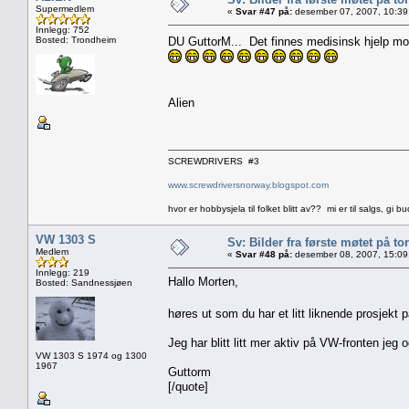
Supermedlem
«
Svar #47 på:
desember 07, 2007, 10:39
Innlegg: 752
Bosted: Trondheim
DU GuttorM... Det finnes medisinsk hjelp mot s
Alien
SCREWDRIVERS #3
www.screwdriversnorway.blogspot.com
hvor er hobbysjela til folket blitt av?? mi er til salgs, gi bu
VW 1303 S
Sv: Bilder fra første møtet på tor
Medlem
«
Svar #48 på:
desember 08, 2007, 15:09
Innlegg: 219
Hallo Morten,
Bosted: Sandnessjøen
høres ut som du har et litt liknende prosjekt
Jeg har blitt litt mer aktiv på VW-fronten jeg o
VW 1303 S 1974 og 1300
1967
Guttorm
[/quote]