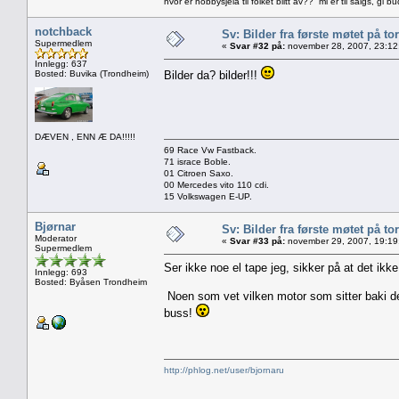
hvor er hobbysjela til folket blitt av?? mi er til salgs, gi bu
notchback
Sv: Bilder fra første møtet på tor
Supermedlem
«
Svar #32 på:
november 28, 2007, 23:12
Innlegg: 637
Bosted: Buvika (Trondheim)
Bilder da? bilder!!!
DÆVEN , ENN Æ DA!!!!!
69 Race Vw Fastback.
71 israce Boble.
01 Citroen Saxo.
00 Mercedes vito 110 cdi.
15 Volkswagen E-UP.
Bjørnar
Sv: Bilder fra første møtet på tor
Moderator
«
Svar #33 på:
november 29, 2007, 19:19
Supermedlem
Ser ikke noe el tape jeg, sikker på at det ikk
Innlegg: 693
Bosted: Byåsen Trondheim
Noen som vet vilken motor som sitter baki de
buss!
http://phlog.net/user/bjornaru