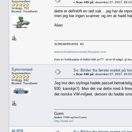
Supermedlem
«
Svar #45 på:
desember 07, 2007, 09:15
Innlegg: 752
dette er definitift en rød sak... jeg har da rep
Bosted: Trondheim
men jeg har ingen scanner, og om æ hadd hatt e
Alien
SCREWDRIVERS #3
www.screwdriversnorway.blogspot.com
hvor er hobbysjela til folket blitt av?? mi er til salgs, gi bu
Syncronaut
Sv: Bilder fra første møtet på tor
Supermedlem
«
Svar #46 på:
desember 07, 2007, 09:55
Innlegg: 942
Jeg tror den stylinga hadde passet betraktelig
Bosted: Trondheim
930, kanskje?). Men det var dette med å finne
det norske VW-miljøet, dersom du hadde sme
Gorm
Medlem TVWK og Dora Custom
http://tvwk.no/
ALIEN
Sv: Bilder fra første møtet på tor