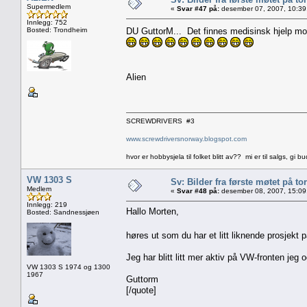
Supermedlem
«
Svar #47 på:
desember 07, 2007, 10:39
Innlegg: 752
Bosted: Trondheim
DU GuttorM... Det finnes medisinsk hjelp mot s
Alien
SCREWDRIVERS #3
www.screwdriversnorway.blogspot.com
hvor er hobbysjela til folket blitt av?? mi er til salgs, gi bu
VW 1303 S
Sv: Bilder fra første møtet på tor
Medlem
«
Svar #48 på:
desember 08, 2007, 15:09
Innlegg: 219
Hallo Morten,
Bosted: Sandnessjøen
høres ut som du har et litt liknende prosjekt
Jeg har blitt litt mer aktiv på VW-fronten jeg o
VW 1303 S 1974 og 1300
1967
Guttorm
[/quote]