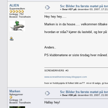
ALIEN
Sv: Bilder fra første møtet på tor
Supermedlem
«
Svar #37 på:
desember 03, 2007, 17:21
Innlegg: 752
Hey hey hey.....
Bosted: Trondheim
Marken is in da house..... velkommen tilbake 
hvordan er ståa? kjører du lastebil, og bor på 
Anders..
PS klubbmøtene er siste tirsdag hver måned....
SCREWDRIVERS #3
www.screwdriversnorway.blogspot.com
hvor er hobbysjela til folket blitt av?? mi er til salgs, gi bu
Marken
Sv: Bilder fra første møtet på tor
Nybegynner
«
Svar #38 på:
desember 03, 2007, 21:00
Innlegg: 15
Hallay hey!
Bosted: Trondheim