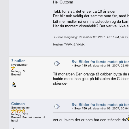
Hei Guttorm
Takk for sist, det er vel ca 10 år siden
Det blir nok veldig det samme som før, med bil
Litt mer midler nå enn i studietiden og da kan
Har du montert vinterdekk? Det var vel ikke 
«
Siste redigering: desember 08, 2007, 15:15:04 pm a
Medlem TVWK & YHMK
3 nuller
Sv: Bilder fra første møtet på tor
Nybegynner
«
Svar #49 på:
desember 08, 2007, 21:06
Innlegg: 5
Til monarcen Den orange t3 cabben bytta du 
Bosted:
hadde mens han gikk på bilskolen der.Cabben
stående-
Catman
Sv: Bilder fra første møtet på tor
Seniormedlem
«
Svar #50 på:
desember 09, 2007, 00:04
Innlegg: 302
Bosted: For det meste på
vet du hvem det er som har den stående da?
hotel