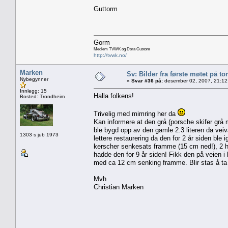
Guttorm
Gorm
Medlem TVWK og Dora Custom
http://tvwk.no/
Marken
Sv: Bilder fra første møtet på tor
Nybegynner
«
Svar #36 på:
desember 02, 2007, 21:12
Innlegg: 15
Halla folkens!
Bosted: Trondheim
Trivelig med mimring her da
Kan informere at den grå (porsche skifer grå 
ble bygd opp av den gamle 2.3 literen da veiv
1303 s jub 1973
lettere restaurering da den for 2 år siden ble
kerscher senkesats framme (15 cm ned!), 2 ha
hadde den for 9 år siden! Fikk den på veien i h
med ca 12 cm senking framme. Blir stas å ta 
Mvh
Christian Marken