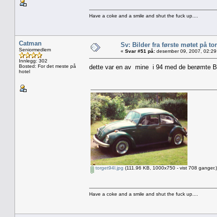
Have a coke and a smile and shut the fuck up....
Catman
Sv: Bilder fra første møtet på tor
Seniormedlem
«
Svar #51 på:
desember 09, 2007, 02:29
Innlegg: 302
Bosted: For det meste på
dette var en av mine i 94 med de berømte B
hotel
torget94l.jpg
(111.96 KB, 1000x750 - vist 708 ganger.)
Have a coke and a smile and shut the fuck up....