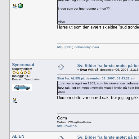
ingen som vet hnor denne er hen??
Alien
Høres ut som den svært skjeldne "süd trönder
http://phlog.net/user/bjornaru
Syncronaut
Sv: Bilder fra første møtet på tor
Supermedlem
«
Svar #44 på:
desember 06, 2007, 21:18
Innlegg: 942
Sitat fra: ALIEN på desember 06, 2007, 08:43:22 am
Bosted: Trondheim
...det var jo også en 1303, som ble skrevet om i adresse
høyt tak.. og en meget merkelig visuell knekk på hele bil
Alien
Dersom dette var en rød sak, tror jeg jeg gi
Gorm
Medlem TVWK og Dora Custom
http://tvwk.no/
ALIEN
Sv: Bilder fra første møtet på tor