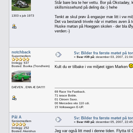
Står bare bra te her vettu. Bor på Okstadøy, k
skillsmissehund på deling da:-) hehe
1303 s jub 1973
Tenkt æ skul prøv å engasjer mæ litt i vw mil
Det va bestandi trivele når vi møttes aven å te
Huske møtan på Hoeggen skolen - der bla Øyste
verden:-)
notchback
Sv: Bilder fra første møtet på tor
Supermedlem
«
Svar #39 på:
desember 03, 2007, 21:04
Innlegg: 637
Bosted: Buvika (Trondheim)
Kult du er tilbake i vw miljøet igjen Marken
DÆVEN , ENN Æ DA!!!!!
69 Race Vw Fastback.
71 israce Boble.
01 Citroen Saxo.
00 Mercedes vito 110 cdi.
15 Volkswagen E-UP.
Pål A
Sv: Bilder fra første møtet på tor
Seniormedlem
«
Svar #40 på:
desember 05, 2007, 22:45
Innlegg: 252
Jeg var også litt med i denne tiden. Flytta ti
Bosted: Akershus