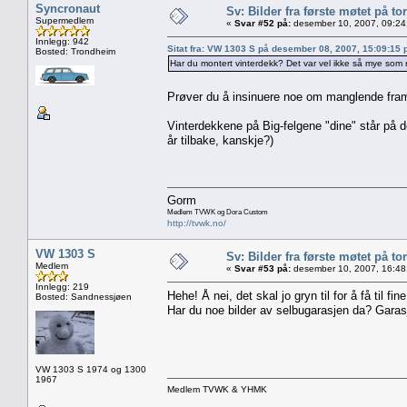
Syncronaut
Sv: Bilder fra første møtet på tor
Supermedlem
«
Svar #52 på:
desember 10, 2007, 09:24
Innlegg: 942
Sitat fra: VW 1303 S på desember 08, 2007, 15:09:15
Bosted: Trondheim
Har du montert vinterdekk? Det var vel ikke så mye som 
Prøver du å insinuere noe om manglende framdri
Vinterdekkene på Big-felgene "dine" står på de
år tilbake, kanskje?)
Gorm
Medlem TVWK og Dora Custom
http://tvwk.no/
VW 1303 S
Sv: Bilder fra første møtet på tor
Medlem
«
Svar #53 på:
desember 10, 2007, 16:48
Innlegg: 219
Hehe! Å nei, det skal jo gryn til for å få til fin
Bosted: Sandnessjøen
Har du noe bilder av selbugarasjen da? Garasje
VW 1303 S 1974 og 1300
1967
Medlem TVWK & YHMK