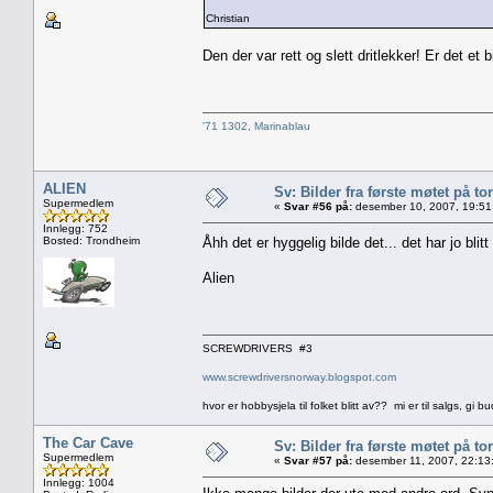
Christian
Den der var rett og slett dritlekker! Er det et b
'71 1302, Marinablau
ALIEN
Sv: Bilder fra første møtet på tor
Supermedlem
«
Svar #56 på:
desember 10, 2007, 19:51
Innlegg: 752
Bosted: Trondheim
Åhh det er hyggelig bilde det... det har jo blit
Alien
SCREWDRIVERS #3
www.screwdriversnorway.blogspot.com
hvor er hobbysjela til folket blitt av?? mi er til salgs, gi bu
The Car Cave
Sv: Bilder fra første møtet på tor
Supermedlem
«
Svar #57 på:
desember 11, 2007, 22:13
Innlegg: 1004