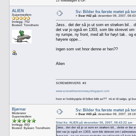
15 Volkswagen E-UP.
ALIEN
Sv: Bilder fra første møtet på tor
Supermedlem
«
Svar #42 på:
desember 06, 2007, 08:43
Innlegg: 752
Jøss.. det der så jo ut som en strøken bil... d
Bosted: Trondheim
det var jo også en 1303, som ble skrevet om 
ny rumpe, ny front, med alt for høyt tak.. og 
høyere oppe...
ingen som vet hnor denne er hen??
Alien
SCREWDRIVERS #3
www.screwdriversnorway.blogspot.com
hvor er hobbysjela til folket blitt av?? mi er til salgs, gi bu
Bjørnar
Sv: Bilder fra første møtet på tor
Moderator
«
Svar #43 på:
desember 06, 2007, 18:19
Supermedlem
Sitat fra: ALIEN på desember 06, 2007, 08:43:22 am
Innlegg: 693
Jøss.. det der så jo ut som en strøken bil... dette er ike 
Bosted: Byåsen Trondheim
det var jo også en 1303, som ble skrevet om i adresseavi
høyt tak.. og en meget merkelig visuell knekk på hele bil