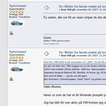
Syncronaut
Sv: Bilder fra første møtet på tor
Supermedlem
«
Svar #34 på:
november 29, 2007, 21:18
Innlegg: 942
Bosted: Trondheim
Fy søren, det var litt av noen striper du dro 
Gorm
Medlem TVWK og Dora Custom
http://tvwk.no/
Syncronaut
Sv: Bilder fra første møtet på tor
Supermedlem
«
Svar #35 på:
november 29, 2007, 21:24
Innlegg: 942
Sitat fra: VW 1303 S på november 27, 2007, 21:41:59
Bosted: Trondheim
Ja det var tider det, Tiller bygget en av de bedre motoren
1915 med dobble 40mm dellorto. Gikk bra. Nytt prosjekt n
nærmere bestemt Marsrot 90. Bredda +4 forran og +8 bak,
Har sett ett bilde......og da var det gjort.
Bor forresten i Sandnessjøen, flytta "hjem" og jobber som
Hallo Morten,
høres ut som du har et litt liknende prosjekt
Jeg har blitt litt mer aktiv på VW-fronten jeg o