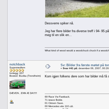
Dessverre spiker nå.
Jeg har flere bilder fra diverse treff i 94- 
meg til en slik en...
What kind of wood would a woodchuck chuck if a wood
notchback
Sv: Bilder fra første møtet på tor
Supermedlem
«
Svar #41 på:
desember 06, 2007, 00:26
Innlegg: 637
Bosted: Buvika (Trondheim)
Kom igjen folkens dere som har bilder må få s
DÆVEN , ENN Æ DA!!!!!
69 Race Vw Fastback.
71 israce Boble.
01 Citroen Saxo.
00 Mercedes vito 110 cdi.