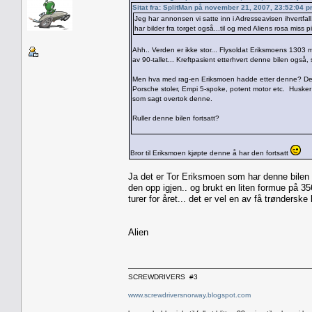
Sitat fra: SplitMan på november 21, 2007, 23:52:04 
Jeg har annonsen vi satte inn i Adresseavisen ihvertfa
har bilder fra torget også...til og med Aliens rosa miss pi
Ahh.. Verden er ikke stor... Flysoldat Eriksmoens 1303 me
av 90-tallet... Kreftpasient etterhvert denne bilen også, så
Men hva med rag-en Eriksmoen hadde etter denne? Denne 
Porsche stoler, Empi 5-spoke, potent motor etc. Husker
som sagt overtok denne.
Ruller denne bilen fortsatt?
Bror til Eriksmoen kjøpte denne å har den fortsatt
Ja det er Tor Eriksmoen som har denne bilen i 
den opp igjen.. og brukt en liten formue på 356
turer for året... det er vel en av få trønderske
Alien
SCREWDRIVERS #3
www.screwdriversnorway.blogspot.com