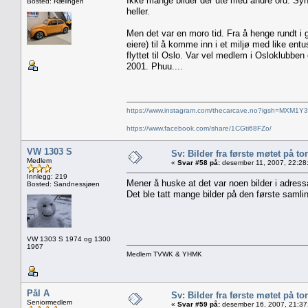
Ikke mange bilder der ute med andre ord. Sy
Bosted: Rælingen
heller.
Men det var en moro tid. Fra å henge rundt 
eiere) til å komme inn i et miljø med like entu
flyttet til Oslo. Var vel medlem i Osloklubben e
2001. Phuu....
https://www.instagram.com/thecarcave.no?igsh=MXM1Y
https://www.facebook.com/share/1CGti68FZo/
VW 1303 S
Sv: Bilder fra første møtet på tor
Medlem
«
Svar #58 på:
desember 11, 2007, 22:28
Innlegg: 219
Mener å huske at det var noen bilder i adressa 
Bosted: Sandnessjøen
Det ble tatt mange bilder på den første samling
VW 1303 S 1974 og 1300
1967
Medlem TVWK & YHMK
Pål A
Sv: Bilder fra første møtet på tor
Seniormedlem
«
Svar #59 på:
desember 16, 2007, 21:37