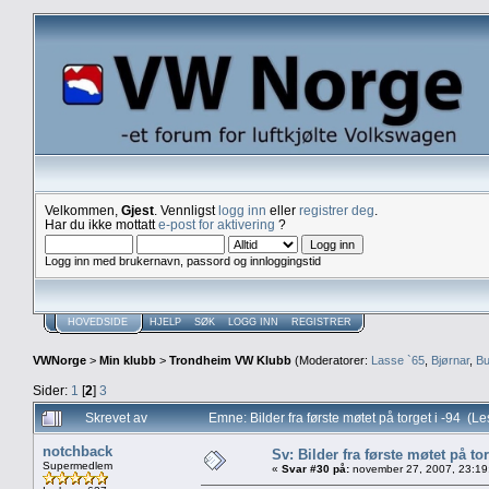
Velkommen,
Gjest
. Vennligst
logg inn
eller
registrer deg
.
Har du ikke mottatt
e-post for aktivering
?
Logg inn med brukernavn, passord og innloggingstid
HOVEDSIDE
HJELP
SØK
LOGG INN
REGISTRER
VWNorge
>
Min klubb
>
Trondheim VW Klubb
(Moderatorer:
Lasse `65
,
Bjørnar
,
Bu
Sider:
1
[
2
]
3
Skrevet av
Emne: Bilder fra første møtet på torget i -94 (L
notchback
Sv: Bilder fra første møtet på tor
Supermedlem
«
Svar #30 på:
november 27, 2007, 23:19