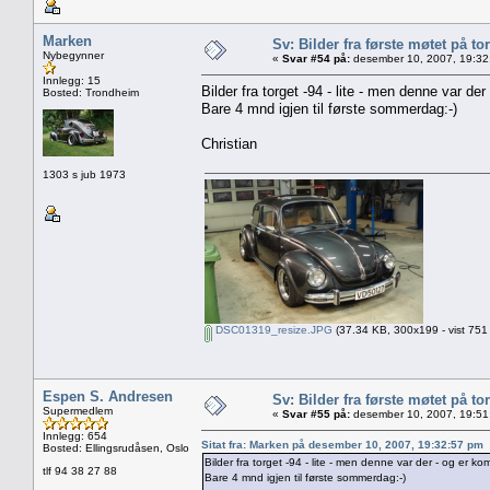
Marken
Sv: Bilder fra første møtet på tor
Nybegynner
«
Svar #54 på:
desember 10, 2007, 19:32
Innlegg: 15
Bilder fra torget -94 - lite - men denne var de
Bosted: Trondheim
Bare 4 mnd igjen til første sommerdag:-)
Christian
1303 s jub 1973
DSC01319_resize.JPG
(37.34 KB, 300x199 - vist 751
Espen S. Andresen
Sv: Bilder fra første møtet på tor
Supermedlem
«
Svar #55 på:
desember 10, 2007, 19:51
Innlegg: 654
Sitat fra: Marken på desember 10, 2007, 19:32:57 pm
Bosted: Ellingsrudåsen, Oslo
Bilder fra torget -94 - lite - men denne var der - og er ko
tlf 94 38 27 88
Bare 4 mnd igjen til første sommerdag:-)