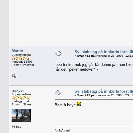
Martin
Sv: stabstag på innkorta forstill
Supermedlem
«
Svar #12 på:
november 23, 2008, 12:12
Innlegg: 12506
jepp tenker nok jeg går får denne ja. men hvo
Bosted: vestfold
når det "peker nedover" ?
riskyer
Sv: stabstag på innkorta forstill
Supermedlem
«
Svar #13 på:
november 23, 2008, 23:07
Innlegg: 824
Bosted: Skien
Bare å bøye
76 bay
Alt MÅ ned!!