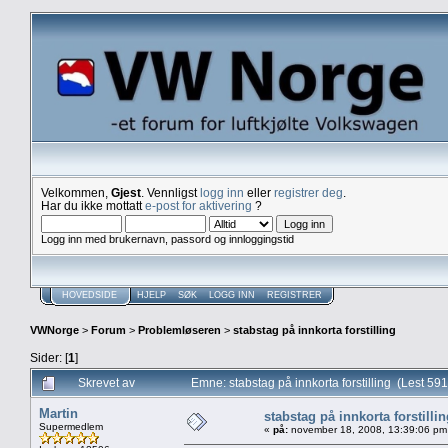
Velkommen,
Gjest
. Vennligst
logg inn
eller
registrer deg
.
Har du ikke mottatt
e-post for aktivering
?
Logg inn med brukernavn, passord og innloggingstid
HOVEDSIDE
HJELP
SØK
LOGG INN
REGISTRER
VWNorge
>
Forum
>
Problemløseren
>
stabstag på innkorta forstilling
Sider: [
1
]
Skrevet av
Emne: stabstag på innkorta forstilling (Lest 59
Martin
stabstag på innkorta forstilli
Supermedlem
«
på:
november 18, 2008, 13:39:06 pm