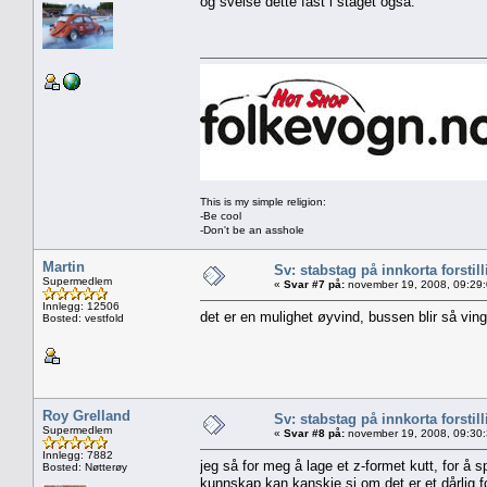
og sveise dette fast i staget også.
This is my simple religion:
-Be cool
-Don't be an asshole
Martin
Sv: stabstag på innkorta forstil
Supermedlem
«
Svar #7 på:
november 19, 2008, 09:29
Innlegg: 12506
det er en mulighet øyvind, bussen blir så ving
Bosted: vestfold
Roy Grelland
Sv: stabstag på innkorta forstil
Supermedlem
«
Svar #8 på:
november 19, 2008, 09:30
Innlegg: 7882
jeg så for meg å lage et z-formet kutt, for å
Bosted: Nøtterøy
kunnskap kan kanskje si om det er et dårlig 