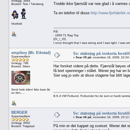
Innlegg: 3944
Trodde ikke fjærstål var noe glad i å varmes o
Bosted: Teie / Tønsberg
Ta en telefon til disse
http://www.fjerfabrikk.n
Vestfold
Pål
- 1959 T1 Rag Top
(Ö\_!_/Ö)
I once thought that I was wrong and I was right. I was w
empiboy (Mr. Eikstad)
Sv: stabstag på innkorta forstil
Supermedlem
«
Svar #5 på:
november 18, 2008, 22:34
Innlegg: 796
Har forsket videre på dette. Fjærstål bøyes o
Bosted: Skien
få bort spenninger i stålet. Mener jeg har en 
Sier seg jo selv at disse stagene har blitt lage
Senk hele bilen! ikke bare litt
av den.....
B.K.A VW Forbund. Forbundet for de som er hardt ramme
BERGER
Sv: stabstag på innkorta forstil
Supermedlem
«
Svar #6 på:
november 18, 2008, 23:12
Innlegg: 4502
På min er det kappet og sveiset. Mener det er 
Bosted: Trøgstad