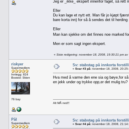
Jeg er _ikke_ ekspert innenfor faget, så rett 
Eller
Du kan lage et nytt ett. Man får jo kjøpt fjæ
bare korta inn) for så å sendes det til herding
Eller
Man kan sjekke om det finnes noe marked for st
Men er som sagt ingen ekspert.
«
Siste redigering: november 18, 2008, 19:30:21 pm a
riskyer
Sv: stabstag på innkorta forstil
Supermedlem
«
Svar #3 på:
november 18, 2008, 20:25
Innlegg: 824
Hva med å varme den ene sia og bøye,for så å
Bosted: Skien
en jekk under og trykke opp,er det mulig tru?
76 bay
Alt MÅ ned!!
Pål
Sv: stabstag på innkorta forstil
Supermedlem
«
Svar #4 på:
november 18, 2008, 21:14