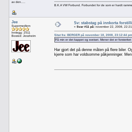
av den.....
B.K.A VW Forbund. Forbundet for de som er hardt ramme
Jee
Sv: stabstag på innkorta forstill
Supermedlem
«
Svar #11 på:
november 22, 2008, 22:21
Innlegg: 2511
Sitat fra: BERGER på november 18, 2008, 23:12:44 p
Bosted: Jessheim
På min er det kappet og sveiset. Mener det er forsterket d
Har gjort det på denne måten på flere biler. O
kjerre som har voldsomme påkjenninger. Men d