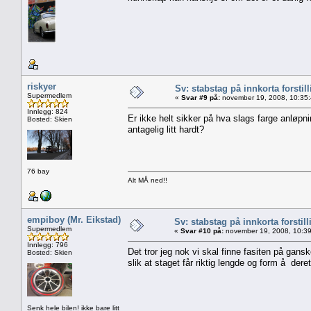
riskyer
Sv: stabstag på innkorta forstil
Supermedlem
«
Svar #9 på:
november 19, 2008, 10:35
Innlegg: 824
Er ikke helt sikker på hva slags farge anløpn
Bosted: Skien
antagelig litt hardt?
76 bay
Alt MÅ ned!!
empiboy (Mr. Eikstad)
Sv: stabstag på innkorta forstill
Supermedlem
«
Svar #10 på:
november 19, 2008, 10:39
Innlegg: 796
Det tror jeg nok vi skal finne fasiten på gans
Bosted: Skien
slik at staget får riktig lengde og form å dere
Senk hele bilen! ikke bare litt