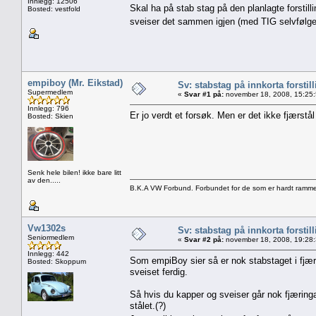
Innlegg: 12506
Skal ha på stab stag på den planlagte forstil
Bosted: vestfold
sveiser det sammen igjen (med TIG selvfølgel
empiboy (Mr. Eikstad)
Sv: stabstag på innkorta forstil
Supermedlem
«
Svar #1 på:
november 18, 2008, 15:25
Innlegg: 796
Er jo verdt et forsøk. Men er det ikke fjærstål i
Bosted: Skien
Senk hele bilen! ikke bare litt
av den.....
B.K.A VW Forbund. Forbundet for de som er hardt ramme
Vw1302s
Sv: stabstag på innkorta forstil
Seniormedlem
«
Svar #2 på:
november 18, 2008, 19:28
Innlegg: 442
Som empiBoy sier så er nok stabstaget i fjærstål
Bosted: Skoppum
sveiset ferdig.
Så hvis du kapper og sveiser går nok fjæringa 
stålet.(?)