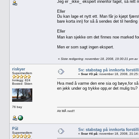
Jeg er _ikke_ ekspert innenfor faget, så rett 
Eller
Du kan lage et nytt ett. Man får jo kjøpt fjæ
bare korta inn) for så å sendes det til herding
Eller
Man kan sjekke om det finnes noe marked for st
Men er som sagt ingen ekspert.
«
Siste redigering: november 18, 2008, 19:30:21 pm a
riskyer
Sv: stabstag på innkorta forstil
Supermedlem
«
Svar #3 på:
november 18, 2008, 20:25
Innlegg: 824
Hva med å varme den ene sia og bøye,for så å
Bosted: Skien
en jekk under og trykke opp,er det mulig tru?
76 bay
Alt MÅ ned!!
Pål
Sv: stabstag på innkorta forstil
Supermedlem
«
Svar #4 på:
november 18, 2008, 21:14