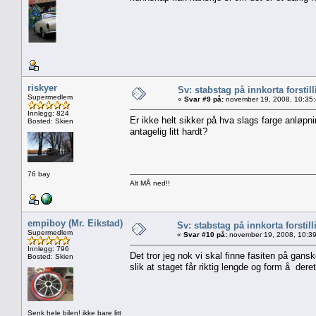
riskyer
Sv: stabstag på innkorta forstil
Supermedlem
«
Svar #9 på:
november 19, 2008, 10:35
Innlegg: 824
Er ikke helt sikker på hva slags farge anløpn
Bosted: Skien
antagelig litt hardt?
76 bay
Alt MÅ ned!!
empiboy (Mr. Eikstad)
Sv: stabstag på innkorta forstill
Supermedlem
«
Svar #10 på:
november 19, 2008, 10:39
Innlegg: 796
Det tror jeg nok vi skal finne fasiten på gans
Bosted: Skien
slik at staget får riktig lengde og form å dere
Senk hele bilen! ikke bare litt