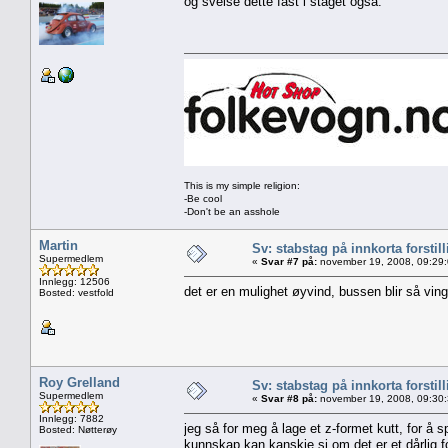
og sveise dette fast i staget også.
This is my simple religion:
-Be cool
-Don't be an asshole
Martin
Sv: stabstag på innkorta forstil
Supermedlem
«
Svar #7 på:
november 19, 2008, 09:29
Innlegg: 12506
det er en mulighet øyvind, bussen blir så ving
Bosted: vestfold
Roy Grelland
Sv: stabstag på innkorta forstil
Supermedlem
«
Svar #8 på:
november 19, 2008, 09:30
Innlegg: 7882
jeg så for meg å lage et z-formet kutt, for å
Bosted: Nøtterøy
kunnskap kan kanskje si om det er et dårlig 