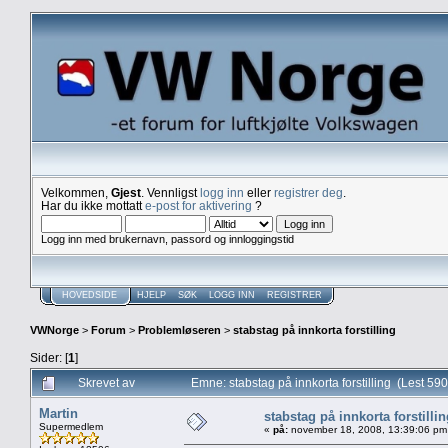
Velkommen,
Gjest
. Vennligst
logg inn
eller
registrer deg
.
Har du ikke mottatt
e-post for aktivering
?
Logg inn med brukernavn, passord og innloggingstid
HOVEDSIDE
HJELP
SØK
LOGG INN
REGISTRER
VWNorge
>
Forum
>
Problemløseren
>
stabstag på innkorta forstilling
Sider: [
1
]
Skrevet av
Emne: stabstag på innkorta forstilling (Lest 59
Martin
stabstag på innkorta forstilli
Supermedlem
«
på:
november 18, 2008, 13:39:06 pm