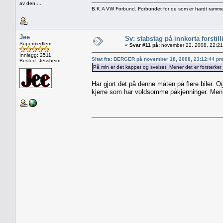
av den.....
B.K.A VW Forbund. Forbundet for de som er hardt ramme
Jee
Sv: stabstag på innkorta forstill
Supermedlem
«
Svar #11 på:
november 22, 2008, 22:21
Innlegg: 2511
Sitat fra: BERGER på november 18, 2008, 23:12:44 p
Bosted: Jessheim
På min er det kappet og sveiset. Mener det er forsterket d
Har gjort det på denne måten på flere biler. O
kjerre som har voldsomme påkjenninger. Men d