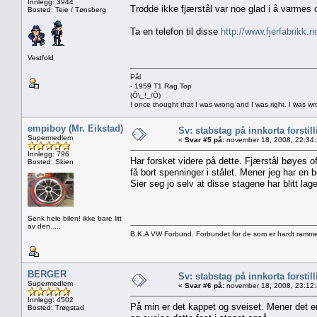
Innlegg: 3944
Trodde ikke fjærstål var noe glad i å varmes o
Bosted: Teie / Tønsberg
Ta en telefon til disse
http://www.fjerfabrikk.n
Vestfold
Pål
- 1959 T1 Rag Top
(Ö\_!_/Ö)
I once thought that I was wrong and I was right. I was w
empiboy (Mr. Eikstad)
Sv: stabstag på innkorta forstil
Supermedlem
«
Svar #5 på:
november 18, 2008, 22:34
Innlegg: 796
Har forsket videre på dette. Fjærstål bøyes o
Bosted: Skien
få bort spenninger i stålet. Mener jeg har en 
Sier seg jo selv at disse stagene har blitt lage
Senk hele bilen! ikke bare litt
av den.....
B.K.A VW Forbund. Forbundet for de som er hardt ramme
BERGER
Sv: stabstag på innkorta forstil
Supermedlem
«
Svar #6 på:
november 18, 2008, 23:12
Innlegg: 4502
På min er det kappet og sveiset. Mener det er 
Bosted: Trøgstad