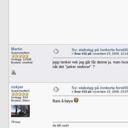
Martin
Sv: stabstag på innkorta forstill
Supermedlem
«
Svar #12 på:
november 23, 2008, 12:12
Innlegg: 12506
jepp tenker nok jeg går får denne ja. men hvo
Bosted: vestfold
når det "peker nedover" ?
riskyer
Sv: stabstag på innkorta forstill
Supermedlem
«
Svar #13 på:
november 23, 2008, 23:07
Innlegg: 824
Bosted: Skien
Bare å bøye
76 bay
Alt MÅ ned!!