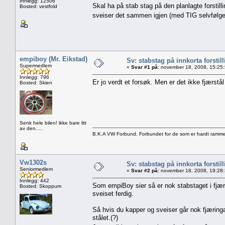
Innlegg: 12506
Skal ha på stab stag på den planlagte forstil
Bosted: vestfold
sveiser det sammen igjen (med TIG selvfølgel
empiboy (Mr. Eikstad)
Sv: stabstag på innkorta forstil
Supermedlem
«
Svar #1 på:
november 18, 2008, 15:25
Innlegg: 796
Er jo verdt et forsøk. Men er det ikke fjærstål i
Bosted: Skien
Senk hele bilen! ikke bare litt
av den.....
B.K.A VW Forbund. Forbundet for de som er hardt ramme
Vw1302s
Sv: stabstag på innkorta forstil
Seniormedlem
«
Svar #2 på:
november 18, 2008, 19:28
Innlegg: 442
Som empiBoy sier så er nok stabstaget i fjærstål
Bosted: Skoppum
sveiset ferdig.
Så hvis du kapper og sveiser går nok fjæringa 
stålet.(?)