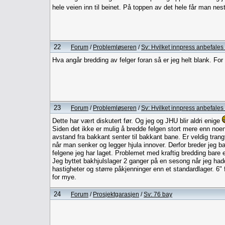
hele veien inn til beinet. På toppen av det hele får man nest
22
Forum
/
Problemløseren
/
Sv: Hvilket innpress anbefales
Hva angår bredding av felger foran så er jeg helt blank. Fo
23
Forum
/
Problemløseren
/
Sv: Hvilket innpress anbefales
Dette har vært diskutert før. Og jeg og JHU blir aldri enige
Siden det ikke er mulig å bredde felgen stort mere enn noen
avstand fra bakkant senter til bakkant bane. Er veldig trang
når man senker og legger hjula innover. Derfor breder jeg ba
felgene jeg har laget. Problemet med kraftig bredding bare en
Jeg byttet bakhjulslager 2 ganger på en sesong når jeg had
hastigheter og større påkjenninger enn et standardlager. 6" 
for mye.
24
Forum
/
Prosjektgarasjen
/
Sv: 76 bay