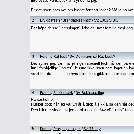
interesse. Fantastisk bil synes nå jeg.
Er det noen som vet om bladet fortsatt lages? Må jo ha vær
2
Bruktbørsen
/
Biler ønskes kjøpt
/
Sv: 1303 S BIG
Får håpe denne "kjenningen" ikke er i nær familie med deg!
3
Forum
/
Rat-look
/
Sv: Definisjon på Rat-Look?
Det synes jeg. Den har jo ingen spesiell look når den bare er 
inn i forskjellige "looker". Kunne ikke noen bare laget en 
vært lett da........... og hvis bilen ikke gikk innenfor diss
4
Forum
/
Snikk-snakk
/
Sv: Boblespotting
Fantastisk bil!
Husker godt når jeg var 14 år å gikk å sikkla på den når det
Den biler er skyld i at jeg er blitt en "pre64vwT-1 only" fana
5
Forum
/
Prosjektgarasjen
/
Sv: 76 bay