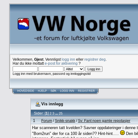
Velkommen,
Gjest
. Vennligst
logg inn
eller
registrer deg
.
Har du ikke mottatt
e-post for aktivering
?
Logg inn med brukernavn, passord og innloggingstid
HOVEDSIDE
HJELP
SØK
LOGG INN
REGISTRER
Vis innlegg
Sider: [
1
]
...
2
3
25
1
Forum
/
Snikk-snakk
/
Sv: Fant noen gamle repotasjer
Har scanneren tatt kvelden? Savner oppdateringer i denne tr
"Born2run" der for ca 100 år siden?? Hint-hint.....
Den bil