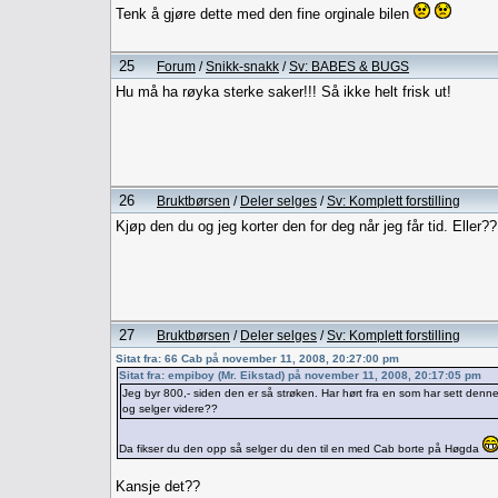
Tenk å gjøre dette med den fine orginale bilen
25
Forum
/
Snikk-snakk
/
Sv: BABES & BUGS
Hu må ha røyka sterke saker!!! Så ikke helt frisk ut!
26
Bruktbørsen
/
Deler selges
/
Sv: Komplett forstilling
Kjøp den du og jeg korter den for deg når jeg får tid. Eller
27
Bruktbørsen
/
Deler selges
/
Sv: Komplett forstilling
Sitat fra: 66 Cab på november 11, 2008, 20:27:00 pm
Sitat fra: empiboy (Mr. Eikstad) på november 11, 2008, 20:17:05 pm
Jeg byr 800,- siden den er så strøken. Har hørt fra en som har sett denne 
og selger videre??
Da fikser du den opp så selger du den til en med Cab borte på Høgda
Kansje det??