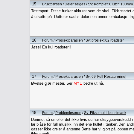
15
Bruktbørsen
/
Deler selges
/
Sv: Komplett Clutch 180mm. 
Testraport: Disse funker akkurat som de skal. Fikk startet o
å utsette på. Dette er sachs deler i en annen embalasje. In
16
Forum
/
Prosjektgarasjen
/
Sv: prosjekt 02 roadster
Jøss! En kul roadster!!
17
Forum
/
Prosjektgarasjen
/
Sv: 69' Full Restaurering!
Øvelse gjør mester. Ser
MYE
bedre ut nå.
18
Forum
/
Problemløseren
/
Sv: Fikse hull i bensintank
Derimot så smeller det ikke hvis du har oksygeoverskudd i 
lar blåse for full musikk inn det ene hullet i tanken.Den an
gasser ikke greier å antenne Dette har vi gjort på jobben me
ikke smelt.