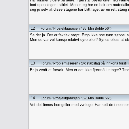
Har forsket videre på dette. Fjærstål bøyes ofte med varme,
bort spenninger i stålet. Mener jeg har en bok om materiallæ
seg jo selv at disse stagene har blitt laget av en rett stang i
12
Forum
/
Prosjektgarasjen
/
Sv: Min Boble 56':)
Se der ja. Der er faktisk støpt! Ergo ikke noe tynn søppel a
Men de var vel kansje relativt dyre eller? Synes ellers at i
13
Forum
/
Problemløseren
/
Sv: stabstag på innkorta forstill
Er jo verdt et forsøk. Men er det ikke fjærstål i stager? Tror d
14
Forum
/
Prosjektgarasjen
/
Sv: Min Boble 56':)
Vet det finnes horngriller med vw logo. Har sett de i noen e