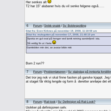
Her senkes alt
T2 har 15" alubaner hvis du vil senke felgene også......
6
Forum
/
Snikk-snakk
/
Sv: Boblespotting
Sitat fra: Even Kirknes på november 19, 2008, 11:18:58 am
Sitat fra: mulegutten på november 17, 2008, 21:48:10 pm
Spotta en gul oval på henger ved larvik retning sandefjord i sta.
Så veldig fin ut i farta
Gamlebilen min det, se avatar bilde mitt
Born 2 run??
7
Forum
/
Problemløseren
/
Sv: stabstag på innkorta forstilli
Det tror jeg nok vi skal finne fasiten på ganske kjappt. Jeg 
at staget får riktig lengde og form å deretter annløpe det et
8
Forum
/
Rat-look
/
Sv: Definisjon på Rat-Look?
Usikker på definisjonen selv.