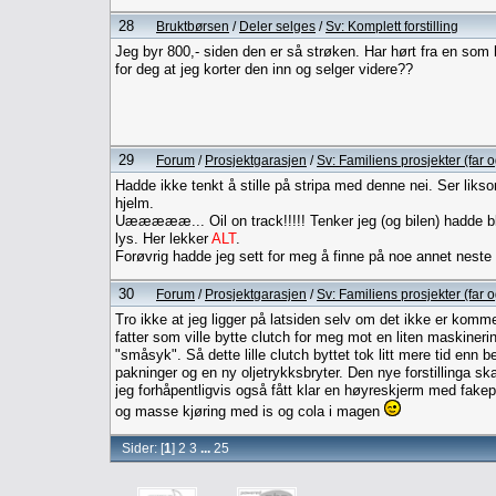
28
Bruktbørsen
/
Deler selges
/
Sv: Komplett forstilling
Jeg byr 800,- siden den er så strøken. Har hørt fra en som h
for deg at jeg korter den inn og selger videre??
29
Forum
/
Prosjektgarasjen
/
Sv: Familiens prosjekter (far 
Hadde ikke tenkt å stille på stripa med denne nei. Ser lik
hjelm.
Uæææææ... Oil on track!!!!! Tenker jeg (og bilen) hadde blit
lys. Her lekker
ALT
.
Forøvrig hadde jeg sett for meg å finne på noe annet neste 
30
Forum
/
Prosjektgarasjen
/
Sv: Familiens prosjekter (far 
Tro ikke at jeg ligger på latsiden selv om det ikke er kom
fatter som ville bytte clutch for meg mot en liten maskine
"småsyk". Så dette lille clutch byttet tok litt mere tid enn 
pakninger og en ny oljetrykksbryter. Den nye forstillinga skal 
jeg forhåpentligvis også fått klar en høyreskjerm med fakep
og masse kjøring med is og cola i magen
Sider: [
1
]
2
3
...
25