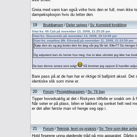
Greia med vann kan også virke hvis den er full, men ikke te
dampeksplosjon hvis du tetter den.
19
Bruktbørsen
/
Deler selges
/
Sv: Komplett forstilling
Sitat fra: 66 Cab på november 13, 2008, 21:25:28 pm
Sitat fra: Skaravelle på november 13, 2008, 20:14:50 pm
Sitat fra: empiboy (Mr. Eikstad) på november 11, 2008, 21:10:59 pm
Kjøp den du og jeg korter den for deg når jeg får tid. Eller?? Du trenger
Og adjusters kan du hente hos meg, har to løse ubrukte jeg ikke har bru
Da kan denne anses som solgt
Så kommer jeg oppom å handler adjus
Bare pass på at de han har er riktige til balljoint aksel. Det
identiske slik som mine er.
20
Forum
/
Prosjektgarasjen
/
Sv: 76 bay
Tipper hovedsaklig at det i Riskyers tillfelle er snakk om å f
Når seter er på plass, bilen er lakkert og senket helt ned 
er det aller første man vil henge seg opp i.
21
Forum
/
Teknisk, teori og praksis
/
Sv: Ting som ikke anbe
Hold fingrene unna glødende tråd på mig apparatet. Dårlig jo