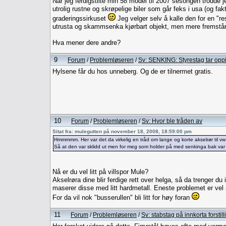
Når jeg ferdigstilte min 58 model til 2007 sesongen trodde j
utrolig rustne og skrøpelige biler som går feks i usa (og fak
graderingssirkuset
Jeg velger selv å kalle den for en "rest
utrusta og skammsenka kjørbart objekt, men mere fremstår s
Hva mener dere andre?
9
Forum
/
Problemløseren
/
Sv: SENKING: Styrestag tar oppi
Hylsene får du hos unneberg. Og de er tilnermet gratis.
10
Forum
/
Problemløseren
/
Sv: Hvor ble tråden av
Sitat fra: mulegutten på november 18, 2008, 18:59:00 pm
Hmmmmm. Her var det da virkelig en tråd om lange og korte akselrør til v
Så at den var sklidd ut men for meg som holder på med senkinga bak var 
Nå er du vel litt på villspor Mule?
Akselrøra dine blir ferdige rett over helga, så da trenger du 
maserer disse med litt hardmetall. Eneste problemet er vel 
For da vil nok "busserullen" bli litt for høy foran
11
Forum
/
Problemløseren
/
Sv: stabstag på innkorta forstill