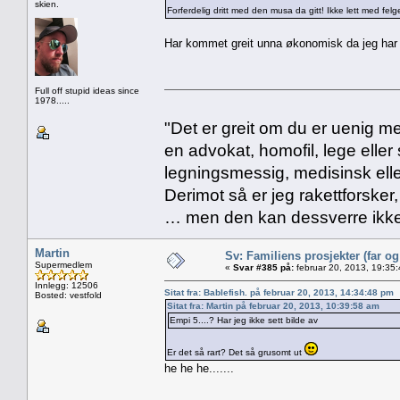
skien.
Forferdelig dritt med den musa da gitt! Ikke lett med felger
Har kommet greit unna økonomisk da jeg har kj
Full off stupid ideas since
1978.....
"Det er greit om du er uenig me
en advokat, homofil, lege eller 
legningsmessig, medisinsk ell
Derimot så er jeg rakettforsker
… men den kan dessverre ikke
Martin
Sv: Familiens prosjekter (far o
Supermedlem
«
Svar #385 på:
februar 20, 2013, 19:35
Innlegg: 12506
Sitat fra: Bablefish. på februar 20, 2013, 14:34:48 pm
Bosted: vestfold
Sitat fra: Martin på februar 20, 2013, 10:39:58 am
Empi 5....? Har jeg ikke sett bilde av
Er det så rart? Det så grusomt ut
he he he.......