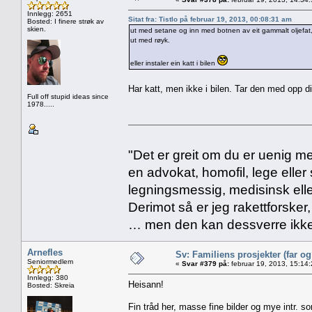
Innlegg: 2651
Sitat fra: Tistlo på februar 19, 2013, 00:08:31 am
Bosted: I finere strøk av
skien.
ut med setane og inn med botnen av eit gammalt oljefat, f
ut med røyk.
eller instaler ein katt i bilen
Har katt, men ikke i bilen. Tar den med opp di
Full off stupid ideas since
1978.....
"Det er greit om du er uenig me
en advokat, homofil, lege eller 
legningsmessig, medisinsk ell
Derimot så er jeg rakettforsker
… men den kan dessverre ikke
Arnefles
Sv: Familiens prosjekter (far o
Seniormedlem
«
Svar #379 på:
februar 19, 2013, 15:14
Innlegg: 380
Heisann!
Bosted: Skreia
Fin tråd her, masse fine bilder og mye intr. s