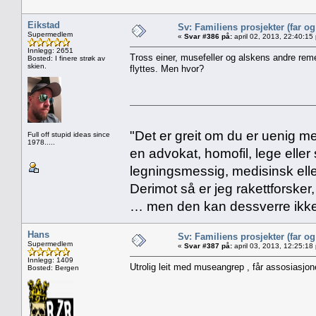
Eikstad
Sv: Familiens prosjekter (far o
Supermedlem
«
Svar #386 på:
april 02, 2013, 22:40:15
Innlegg: 2651
Tross einer, musefeller og alskens andre remedi
Bosted: I finere strøk av
skien.
flyttes. Men hvor?
"Det er greit om du er uenig me
Full off stupid ideas since
1978.....
en advokat, homofil, lege eller 
legningsmessig, medisinsk ell
Derimot så er jeg rakettforsker
… men den kan dessverre ikke
Hans
Sv: Familiens prosjekter (far o
Supermedlem
«
Svar #387 på:
april 03, 2013, 12:25:18
Innlegg: 1409
Utrolig leit med museangrep , får assosiasjoner
Bosted: Bergen