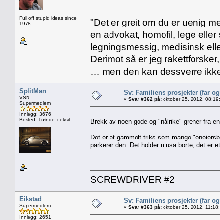
Full off stupid ideas since
"Det er greit om du er uenig me
1978.....
en advokat, homofil, lege eller 
legningsmessig, medisinsk ell
Derimot så er jeg rakettforsker
… men den kan dessverre ikke
SplitMan
Sv: Familiens prosjekter (far o
VSN
«
Svar #362 på:
oktober 25, 2012, 08:19
Supermedlem
Innlegg: 3676
Bosted: Trønder i eksil
Brekk av noen gode og "nålrike" grener fra en
Det er et gammelt triks som mange "eneiersbile
parkerer den. Det holder musa borte, det er et
SCREWDRIVER #2
Eikstad
Sv: Familiens prosjekter (far o
Supermedlem
«
Svar #363 på:
oktober 25, 2012, 11:18
Innlegg: 2651