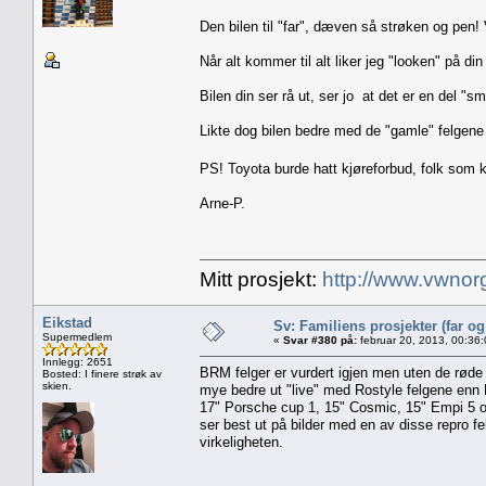
Den bilen til "far", dæven så strøken og pen! V
Når alt kommer til alt liker jeg "looken" på din b
Bilen din ser rå ut, ser jo at det er en del "s
Likte dog bilen bedre med de "gamle" felgene
PS! Toyota burde hatt kjøreforbud, folk som kj
Arne-P.
Mitt prosjekt:
http://www.vwnor
Eikstad
Sv: Familiens prosjekter (far o
Supermedlem
«
Svar #380 på:
februar 20, 2013, 00:36
Innlegg: 2651
BRM felger er vurdert igjen men uten de røde d
Bosted: I finere strøk av
skien.
mye bedre ut "live" med Rostyle felgene enn 
17" Porsche cup 1, 15" Cosmic, 15" Empi 5 o
ser best ut på bilder med en av disse repro fe
virkeligheten.