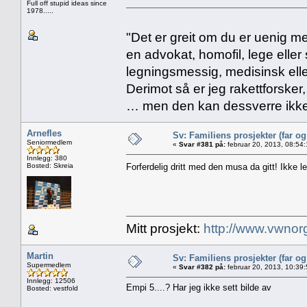
Full off stupid ideas since
1978.....
"Det er greit om du er uenig me
en advokat, homofil, lege eller 
legningsmessig, medisinsk ell
Derimot så er jeg rakettforsker
… men den kan dessverre ikke
Arnefles
Sv: Familiens prosjekter (far o
Seniormedlem
«
Svar #381 på:
februar 20, 2013, 08:54
Innlegg: 380
Bosted: Skreia
Forferdelig dritt med den musa da gitt! Ikke let
Mitt prosjekt:
http://www.vwnor
Martin
Sv: Familiens prosjekter (far o
Supermedlem
«
Svar #382 på:
februar 20, 2013, 10:39
Innlegg: 12506
Empi 5....? Har jeg ikke sett bilde av
Bosted: vestfold