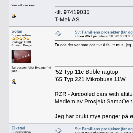
Wer will, der kann
-tlf. 97419035
T-Mek AS
Solan
Sv: Familiens prosjekter (far o
Supermedlem
«
Svar #377 på:
februar 19, 2013, 09:35
Innlegg: 1238
Trudde det var bare positivt å få litt mus, jeg..
Bosted: Bergen
Tar bussen (eller Bybanen) til
'52 Typ 11c Boble ragtop
jobb...
'65 Typ 221 Mikrobuss 11W
RZR - Aircooled cars with attit
Medlem av Prosjekt SambOen
Jeg har brukt mye penger på øl
Eikstad
Sv: Familiens prosjekter (far o
Supermedlem
«
Svar #378 på:
februar 19, 2013, 14:34