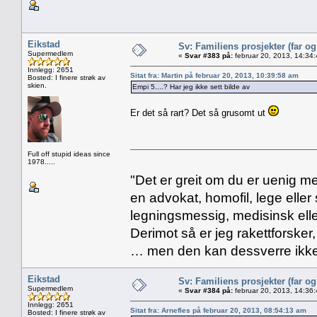
Eikstad
Sv: Familiens prosjekter (far o
Supermedlem
«
Svar #383 på:
februar 20, 2013, 14:34
Innlegg: 2651
Sitat fra: Martin på februar 20, 2013, 10:39:58 am
Bosted: I finere strøk av
skien.
Empi 5....? Har jeg ikke sett bilde av
Er det så rart? Det så grusomt ut
Full off stupid ideas since
1978.....
"Det er greit om du er uenig me
en advokat, homofil, lege eller 
legningsmessig, medisinsk ell
Derimot så er jeg rakettforsker
… men den kan dessverre ikke
Eikstad
Sv: Familiens prosjekter (far o
Supermedlem
«
Svar #384 på:
februar 20, 2013, 14:36
Innlegg: 2651
Sitat fra: Arnefles på februar 20, 2013, 08:54:13 am
Bosted: I finere strøk av