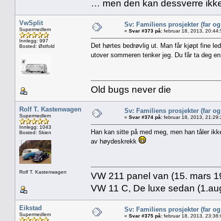
… men den kan dessverre ikke
VwSplit
Sv: Familiens prosjekter (far o
Supermedlem
«
Svar #373 på:
februar 18, 2013, 20:44
Innlegg: 997
Det hørtes bedrøvlig ut. Man får kjøpt fine le
Bosted: Østfold
utover sommeren tenker jeg. Du får ta deg e
Old bugs never die
Rolf T. Kastenwagen
Sv: Familiens prosjekter (far o
Supermedlem
«
Svar #374 på:
februar 18, 2013, 21:29
Innlegg: 1043
Han kan sitte på med meg, men han tåler ikke d
Bosted: Skien
av høydeskrekk
Rolf T. Kastenwagen
VW 211 panel van (15. mars 19
VW 11 C, De luxe sedan (1.aug
Eikstad
Sv: Familiens prosjekter (far o
Supermedlem
«
Svar #375 på:
februar 18, 2013, 23:36