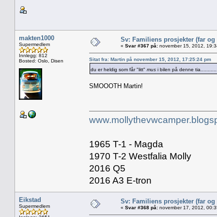
makten1000
Sv: Familiens prosjekter (far og
Supermedlem
«
Svar #367 på:
november 15, 2012, 19:3
Innlegg: 812
Sitat fra: Martin på november 15, 2012, 17:25:24 pm
Bosted: Oslo, Disen
du er heldig som får "litt"
mus
i bilen på denne tia.........
SMOOOTH Martin!
www.mollythevwcamper.blogs
1965 T-1 - Magda
1970 T-2 Westfalia Molly
2016 Q5
2016 A3 E-tron
Eikstad
Sv: Familiens prosjekter (far og
Supermedlem
«
Svar #368 på:
november 17, 2012, 00:3