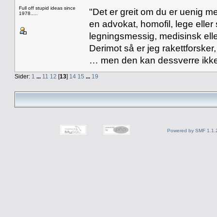
Full off stupid ideas since
"Det er greit om du er uenig me
1978.....
en advokat, homofil, lege eller 
legningsmessig, medisinsk ell
Derimot så er jeg rakettforsker
… men den kan dessverre ikke
Sider:
1
...
11
12
[
13
]
14
15
...
19
Powered by SMF 1.1.