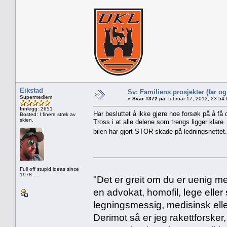
Eikstad
Sv: Familiens prosjekter (far o
Supermedlem
«
Svar #372 på:
februar 17, 2013, 23:54
Innlegg: 2651
Har besluttet å ikke gjøre noe forsøk på å få 
Bosted: I finere strøk av
skien.
Tross i at alle delene som trengs ligger klare
bilen har gjort STOR skade på ledningsnettet
Full off stupid ideas since
1978.....
"Det er greit om du er uenig me
en advokat, homofil, lege eller 
legningsmessig, medisinsk ell
Derimot så er jeg rakettforsker