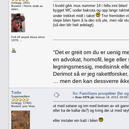
Innlegg: 2651
I kveld gikk mus nummer 14 i fella inni bilen! 
Bosted: I finere strøk av
skien.
bygget WC under bakruta og opp langs taktrek
under trekket midt i taket
Tror fremtiden vi
slepe bilen hjem å la den stå ute, men når ska
(så den blir helt ødelagt).
Full off stupid ideas since
1978.....
"Det er greit om du er uenig me
en advokat, homofil, lege eller 
legningsmessig, medisinsk ell
Derimot så er jeg rakettforsker
… men den kan dessverre ikke
Tistlo
Sv: Familiens prosjekter (far o
Supermedlem
«
Svar #376 på:
februar 19, 2013, 00:08
Innlegg: 17401
ut med setane og inn med botnen av eit gammal
Bosted: pao Voss
eller ka de kallar da?) og tving dei ut med røy
eller instaler ein katt i bilen