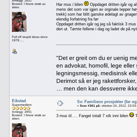
Innlegg: 2651
Bosted: I finere strøk av
Har mus i bilen
Oppdaget dritten igår og all
skien.
mens det som var igjen av orginale tepper hø
trekk) som har blitt ganske ødelagt av gnager
elendig forfatning fra før
Oppdaget dritten igår og jeg så faktisk 3 mus 
den ut. Tømte fellene i dag og ladet de på nyt
Full off stupid ideas since
1978.....
"Det er greit om du er uenig me
en advokat, homofil, lege eller 
legningsmessig, medisinsk ell
Derimot så er jeg rakettforsker
… men den kan dessverre ikke
Eikstad
Sv: Familiens prosjekter (far o
Supermedlem
«
Svar #361 på:
oktober 24, 2012, 23:03
Innlegg: 2651
Bosted: I finere strøk av
3 mus til..... Fanget totalt 7 stk inni bilen
T
skien.