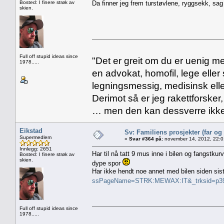
Bosted: I finere strøk av
Da finner jeg frem turstøvlene, ryggsekk, sa
skien.
Full off stupid ideas since
"Det er greit om du er uenig me
1978.....
en advokat, homofil, lege eller 
legningsmessig, medisinsk ell
Derimot så er jeg rakettforsker
… men den kan dessverre ikke
Eikstad
Sv: Familiens prosjekter (far og
Supermedlem
«
Svar #364 på:
november 14, 2012, 22:0
Innlegg: 2651
Har til nå tatt 9 mus inne i bilen og fangstkur
Bosted: I finere strøk av
skien.
dype spor
Har ikke hendt noe annet med bilen siden sist
ssPageName=STRK:MEWAX:IT&_trksid=p39
Full off stupid ideas since
1978.....