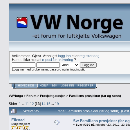
Velkommen,
Gjest
. Vennligst
logg inn
eller
registrer deg
.
Har du ikke mottatt
e-post for aktivering
?
Logg inn med brukernavn, passord og innloggingstid
HOVEDSIDE
HJELP
SØK
LOGG INN
REGISTRER
VWNorge
>
Forum
>
Prosjektgarasjen
>
Familiens prosjekter (far og sønn)
Sider:
1
...
11
12
[
13
]
14
15
...
19
Skrevet av
Emne: Familiens prosjekter (far og sønn) (Les
Eikstad
Sv: Familiens prosjekter (far o
Supermedlem
«
Svar #360 på:
oktober 23, 2012, 23:55