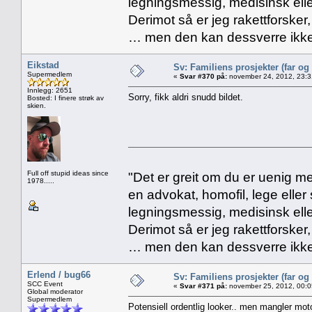
legningsmessig, medisinsk ell
Derimot så er jeg rakettforsker
… men den kan dessverre ikke
Eikstad
Sv: Familiens prosjekter (far og
Supermedlem
«
Svar #370 på:
november 24, 2012, 23:3
Innlegg: 2651
Sorry, fikk aldri snudd bildet.
Bosted: I finere strøk av
skien.
Full off stupid ideas since
"Det er greit om du er uenig me
1978.....
en advokat, homofil, lege eller 
legningsmessig, medisinsk ell
Derimot så er jeg rakettforsker
… men den kan dessverre ikke
Erlend / bug66
Sv: Familiens prosjekter (far og
SCC Event
«
Svar #371 på:
november 25, 2012, 00:0
Global moderator
Supermedlem
Potensiell ordentlig looker.. men mangler moto