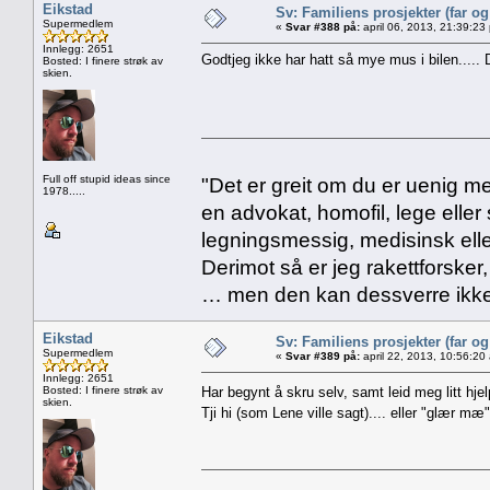
Eikstad
Sv: Familiens prosjekter (far o
Supermedlem
«
Svar #388 på:
april 06, 2013, 21:39:23
Innlegg: 2651
Godtjeg ikke har hatt så mye mus i bilen..... 
Bosted: I finere strøk av
skien.
Full off stupid ideas since
"Det er greit om du er uenig me
1978.....
en advokat, homofil, lege eller 
legningsmessig, medisinsk ell
Derimot så er jeg rakettforsker
… men den kan dessverre ikke
Eikstad
Sv: Familiens prosjekter (far o
Supermedlem
«
Svar #389 på:
april 22, 2013, 10:56:20
Innlegg: 2651
Bosted: I finere strøk av
Har begynt å skru selv, samt leid meg litt hjel
skien.
Tji hi (som Lene ville sagt).... eller "glær m