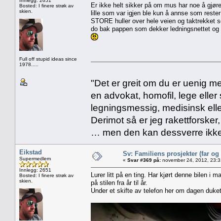
Innlegg: 2651
Er ikke helt sikker på om mus har noe å gjøre
Bosted: I finere strøk av
skien.
lille som var igjen ble kun å annse som reste
STORE huller over hele veien og taktrekket se
do bak pappen som dekker ledningsnettet og 
Full off stupid ideas since
1978.....
"Det er greit om du er uenig me
en advokat, homofil, lege eller 
legningsmessig, medisinsk ell
Derimot så er jeg rakettforsker
… men den kan dessverre ikke
Eikstad
Sv: Familiens prosjekter (far og
Supermedlem
«
Svar #369 på:
november 24, 2012, 23:3
Innlegg: 2651
Lurer litt på en ting. Har kjørt denne bilen i m
Bosted: I finere strøk av
skien.
på stilen fra år til år.
Under et skifte av telefon her om dagen duket