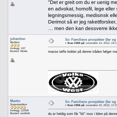
"Det er greit om du er uenig me
en advokat, homofil, lege eller 
legningsmessig, medisinsk ell
Derimot så er jeg rakettforsker
… men den kan dessverre ikke
johanlien
Sv: Familiens prosjekter (far og
Medlem
«
Svar #365 på:
november 14, 2012, 23:1
Innlegg: 167
Bosted: Molde
masse tøffe bobler på denne tråden følger m
Martin
Sv: Familiens prosjekter (far og
Supermedlem
«
Svar #366 på:
november 15, 2012, 17:2
Innlegg: 12506
Bosted: vestfold
du er heldig som får "litt"
mus
i bilen på denne 