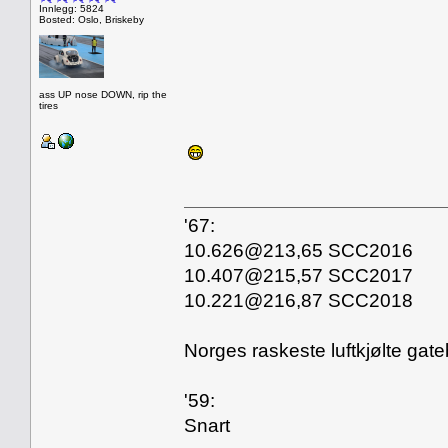
Innlegg: 5824
Bosted: Oslo, Briskeby
ass UP nose DOWN, rip the
tires
'67:
10.626@213,65 SCC2016
10.407@215,57 SCC2017
10.221@216,87 SCC2018
Norges raskeste luftkjølte gate
'59:
Snart