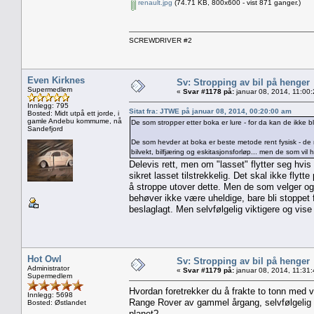
renault.jpg
(74.71 KB, 800x600 - vist 871 ganger.)
SCREWDRIVER #2
Even Kirknes
Sv: Stropping av bil på henger
Supermedlem
«
Svar #1178 på:
januar 08, 2014, 11:00
Innlegg: 795
Sitat fra: JTWE på januar 08, 2014, 00:20:00 am
Bosted: Midt utpå ett jorde, i
gamle Andebu kommume, nå
De som stropper etter boka er lure - for da kan de ikke bli
Sandefjord
De som hevder at boka er beste metode rent fysisk - de 
bilvekt, bilfjæring og eskitasjonsforløp... men de som vil 
Delevis rett, men om "lasset" flytter seg hvi
sikret lasset tilstrekkelig. Det skal ikke flyt
å stroppe utover dette. Men de som velger og 
behøver ikke være uheldige, bare bli stoppet f
beslaglagt. Men selvfølgelig viktigere og vise
Hot Owl
Sv: Stropping av bil på henger
Administrator
«
Svar #1179 på:
januar 08, 2014, 11:31
Supermedlem
Hvordan foretrekker du å frakte to tonn med v
Innlegg: 5698
Range Rover av gammel årgang, selvfølgelig st
Bosted: Østlandet
planet?