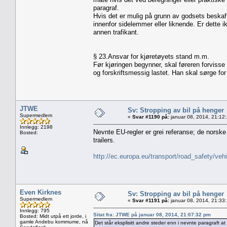
paragraf.
Hvis det er mulig på grunn av godsets beskaf
innenfor sidelemmer eller liknende. Er dette i
annen trafikant.
§ 23.Ansvar for kjøretøyets stand m.m.
Før kjøringen begynner, skal føreren forvisse 
og forskriftsmessig lastet. Han skal sørge for 
JTWE
Sv: Stropping av bil på henger
Supermedlem
«
Svar #1190 på:
januar 08, 2014, 21:12
Innlegg: 2198
Nevnte EU-regler er grei referanse; de norske
Bosted:
trailers.
http://ec.europa.eu/transport/road_safety/ve
Even Kirknes
Sv: Stropping av bil på henger
Supermedlem
«
Svar #1191 på:
januar 08, 2014, 21:33
Innlegg: 795
Sitat fra: JTWE på januar 08, 2014, 21:07:32 pm
Bosted: Midt utpå ett jorde, i
gamle Andebu kommume, nå
Det står eksplisitt andre steder enn i nevnte paragraft at 