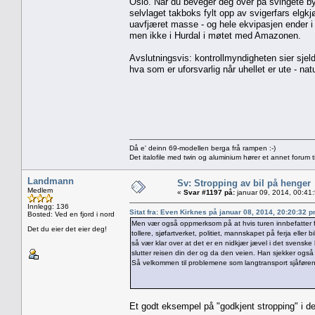
Oslo. Når du beveger deg over på svingete by
selvlaget takboks fylt opp av svigerfars elgkjø
uavfjæret masse - og hele ekvipasjen ender i
men ikke i Hurdal i møtet med Amazonen.
Avslutningsvis: kontrollmyndigheten sier sjel
hva som er uforsvarlig når uhellet er ute - natu
Då e' deinn 69-modellen berga frå rampen :-)
Det italofile med twin og aluminium hører et annet forum ti
Landmann
Sv: Stropping av bil på henger
Medlem
«
Svar #1197 på:
januar 09, 2014, 00:41
Innlegg: 136
Sitat fra: Even Kirknes på januar 08, 2014, 20:20:32 
Bosted: Ved en fjord i nord
Men vær også oppmerksom på at hvis turen innbefatter ferje
Det du eier det eier deg!
tollere, sjøfartverket, politiet, mannskapet på ferja eller
så vær klar over at det er en nidkjær jævel i det svenske 
slutter reisen din der og da den veien. Han sjekker også o
Så velkommen til problemene som langtransport sjåførene
Et godt eksempel på "godkjent stropping" i det 