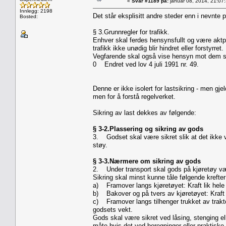
«
Svar #1189 på:
januar 08, 2014, 21:07
Innlegg: 2198
Det står eksplisitt andre steder enn i nevnte p
Bosted:
§ 3.Grunnregler for trafikk.
Enhver skal ferdes hensynsfullt og være aktp
trafikk ikke unødig blir hindret eller forstyrret.
Vegfarende skal også vise hensyn mot dem s
0 Endret ved lov 4 juli 1991 nr. 49.
Denne er ikke isolert for lastsikring - men gje
men for å forstå regelverket.
Sikring av last dekkes av følgende:
§ 3-2.Plassering og sikring av gods
3. Godset skal være sikret slik at det ikke v
støy.
§ 3-3.Nærmere om sikring av gods
2. Under transport skal gods på kjøretøy være
Sikring skal minst kunne tåle følgende krefter
a) Framover langs kjøretøyet: Kraft lik hele
b) Bakover og på tvers av kjøretøyet: Kraft 
c) Framover langs tilhenger trukket av traktor
godsets vekt.
Gods skal være sikret ved låsing, stenging e
måte hvis det ved beregninger eller praktisk