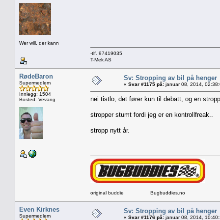
Wer will, der kann
-tlf. 97419035
T-Mek AS
RødeBaron
Sv: Stropping av bil på henger
Supermedlem
«
Svar #1175 på:
januar 08, 2014, 02:38
Innlegg: 1504
nei tistlo, det fører kun til debatt, og en stro
Bosted: Vevang
stropper stumt fordi jeg er en kontrollfreak.
stropp nytt år.
original buddie Bugbuddies.no
Even Kirknes
Sv: Stropping av bil på henger
Supermedlem
«
Svar #1176 på:
januar 08, 2014, 10:40