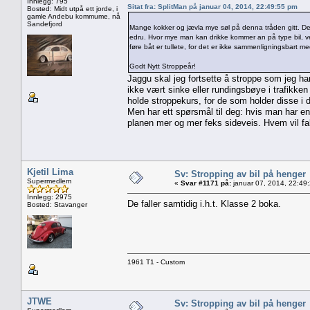
Innlegg: 795
Sitat fra: SplitMan på januar 04, 2014, 22:49:55 pm
Bosted: Midt utpå ett jorde, i
gamle Andebu kommume, nå
Sandefjord
Mange kokker og jævla mye søl på denna tråden gitt. Det e
edru. Hvor mye man kan drikke kommer an på type bil, 
føre båt er tullete, for det er ikke sammenligningsbart me
Godt Nytt Stroppeår!
Jaggu skal jeg fortsette å stroppe som jeg har 
ikke vært sinke eller rundingsbøye i trafikken
holde stroppekurs, for de som holder disse i d
Men har ett spørsmål til deg: hvis man har e
planen mer og mer feks sideveis. Hvem vil fall
Kjetil Lima
Sv: Stropping av bil på henger
Supermedlem
«
Svar #1171 på:
januar 07, 2014, 22:49
Innlegg: 2975
De faller samtidig i.h.t. Klasse 2 boka.
Bosted: Stavanger
1961 T1 - Custom
JTWE
Sv: Stropping av bil på henger