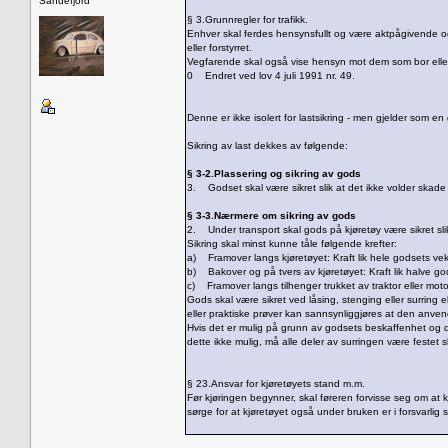
Sandefjord
§ 3.Grunnregler for trafikk.
Enhver skal ferdes hensynsfullt og være aktpågivende og 
eller forstyrret.
Vegfarende skal også vise hensyn mot dem som bor elle
0 Endret ved lov 4 juli 1991 nr. 49.
Denne er ikke isolert for lastsikring - men gjelder som en 
Sikring av last dekkes av følgende:
§ 3-2.Plassering og sikring av gods
3. Godset skal være sikret slik at det ikke volder skade 
§ 3-3.Nærmere om sikring av gods
2. Under transport skal gods på kjøretøy være sikret slik
Sikring skal minst kunne tåle følgende krefter:
a) Framover langs kjøretøyet: Kraft lik hele godsets vek
b) Bakover og på tvers av kjøretøyet: Kraft lik halve go
c) Framover langs tilhenger trukket av traktor eller motor
Gods skal være sikret ved låsing, stenging eller surrin
eller praktiske prøver kan sannsynliggjøres at den anve
Hvis det er mulig på grunn av godsets beskaffenhet og d
dette ikke mulig, må alle deler av surringen være festet s
§ 23.Ansvar for kjøretøyets stand m.m.
Før kjøringen begynner, skal føreren forvisse seg om at kjø
sørge for at kjøretøyet også under bruken er i forsvarlig s