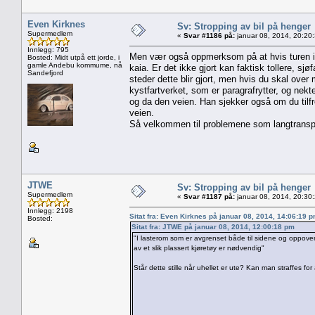
Even Kirknes
Sv: Stropping av bil på henger
Supermedlem
«
Svar #1186 på:
januar 08, 2014, 20:20
Innlegg: 795
Men vær også oppmerksom på at hvis turen innb
Bosted: Midt utpå ett jorde, i
gamle Andebu kommume, nå
kaia. Er det ikke gjort kan faktisk tollere, sjø
Sandefjord
steder dette blir gjort, men hvis du skal over
kystfartverket, som er paragrafrytter, og nekte
og da den veien. Han sjekker også om du tilfre
veien.
Så velkommen til problemene som langtranspor
JTWE
Sv: Stropping av bil på henger
Supermedlem
«
Svar #1187 på:
januar 08, 2014, 20:30
Innlegg: 2198
Sitat fra: Even Kirknes på januar 08, 2014, 14:06:19 
Bosted:
Sitat fra: JTWE på januar 08, 2014, 12:00:18 pm
"I lasterom som er avgrenset både til sidene og oppover
av et slik plassert kjøretøy er nødvendig"
Står dette stille når uhellet er ute? Kan man straffes f