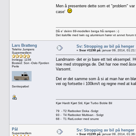
Men å presentere dette som et "problem" var å 
case'
Då e' deinn 69-modellen berga frå rampen :-)
Det italofile med twin og aluminium hører et annet forum ti
Lars Bratteng
Sv: Stropping av bil på henger
Telehiv Jumpers
«
Svar #1198 på:
januar 09, 2014, 01:21
Supermedlem
Landmann- det er jo bare ett teit eksempel. H
Innlegg: 1156
Bosted: Son -Oslo Fjorden
noe med stroppinga de. Det har noe med åssen
Perle
Varsomt.
Det er det samme som å si at man har en bløtk
vei og fortsette i 100km/t og regne med at kak
Senkepøbel
Kjør Hardt Kjørt Stil, Kjør Turbo Boble Bil
79 - T2 Ratlooker Doka -Solgt
93 - T4 Ratlooker Multivan - Solgt
68 - T1 RatLooker med snurre
Pål
Sv: Stropping av bil på henger
Supermedlem
«
Svar #1199 på:
januar 09, 2014, 01:36