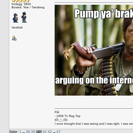
Innlegg: 3944
Bosted: Teie / Tønsberg
Vestfold
Pål
- 1959 T1 Rag Top
(Ö\_!_/Ö)
I once thought that I was wrong and I was right. I was w
Sider:
1
...
38
39
[
40
]
41
42
...
47