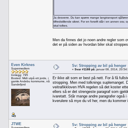
Ja desverre. Du kan spørre mange langtransport sjåfører 
tilfredstillende sikret. For en forsrift slår i en annen osv
skal tolkes.
Men da finnes det jo noen andre regler som ove
det er på siden av hvordan biler skal stroppe
Even Kirknes
Sv: Stropping av bil på henger
Supermedlem
«
Svar #1188 på:
januar 08, 2014, 20:54
Innlegg: 795
Er ikke alt som er best på nett. For å få full
Bosted: Midt utpå ett jorde, i
gamle Andebu kommume, nå
stropping. Men med tolknings suplemanget. Den
Sandefjord
veitrafikkloven HVA regelen så det koster ette
ellers så er det strengeste paragraf som gjelder
ivaretatt. Står mange andre paragrafer også i d
kverulere så mye du vil her, men du kommer 
JTWE
Sv: Stropping av bil på henger
Supermedlem