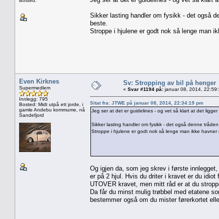
Bosted:
Sikker lasting handler om fysikk - det også d
beste.
Stroppe i hjulene er godt nok så lenge man ikke
Even Kirknes
Sv: Stropping av bil på henger
Supermedlem
«
Svar #1194 på:
januar 08, 2014, 22:59
Innlegg: 795
Sitat fra: JTWE på januar 08, 2014, 22:34:19 pm
Bosted: Midt utpå ett jorde, i
gamle Andebu kommume, nå
Jeg ser at det er guidelines - og vet så klart at det ligg
Sandefjord
Sikker lasting handler om fysikk - det også denne tråden
Stroppe i hjulene er godt nok så lenge man ikke havner i va
Og igjen da, som jeg skrev i første innlegget
er på 2 hjul. Hvis du driter i kravet er du idi
UTOVER kravet, men mitt råd er at du stropper 
Da får du minst mulig trøbbel med etatene som
bestemmer også om du mister førerkortet elle