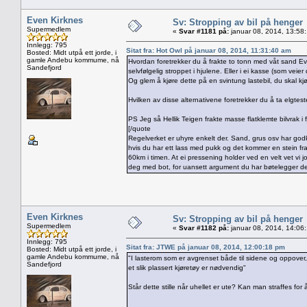
Even Kirknes
Sv: Stropping av bil på henger
Supermedlem
«
Svar #1181 på:
januar 08, 2014, 13:58
Innlegg: 795
Sitat fra: Hot Owl på januar 08, 2014, 11:31:40 am
Bosted: Midt utpå ett jorde, i
gamle Andebu kommume, nå
Hvordan foretrekker du å frakte to tonn med våt sand E
Sandefjord
selvfølgelig stroppet i hjulene. Eller i ei kasse (som veie
Og glem å kjøre dette på en svintung lastebil, du skal 
Hvilken av disse alternativene foretrekker du å ta elgte
PS Jeg så Hellik Teigen frakte masse flatklemte bilvrak i fj
[/quote
Regelverket er uhyre enkelt der. Sand, grus osv har godkje
hvis du har ett lass med pukk og det kommer en stein fra l
60km i timen. At ei pressening holder ved en velt vet vi j
deg med bot, for uansett argument du har bøtelegger de 
Even Kirknes
Sv: Stropping av bil på henger
Supermedlem
«
Svar #1182 på:
januar 08, 2014, 14:06
Innlegg: 795
Sitat fra: JTWE på januar 08, 2014, 12:00:18 pm
Bosted: Midt utpå ett jorde, i
gamle Andebu kommume, nå
"I lasterom som er avgrenset både til sidene og oppover
Sandefjord
et slik plassert kjøretøy er nødvendig"
Står dette stille når uhellet er ute? Kan man straffes f