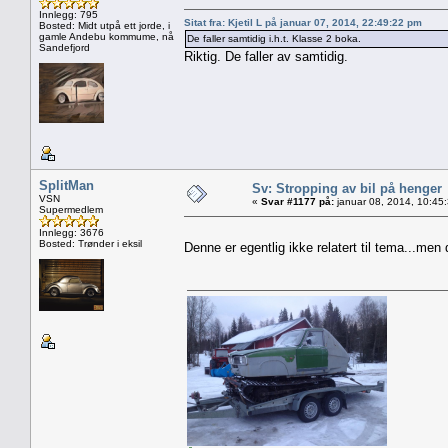
Innlegg: 795
Sitat fra: Kjetil L på januar 07, 2014, 22:49:22 pm
Bosted: Midt utpå ett jorde, i
gamle Andebu kommume, nå
De faller samtidig i.h.t. Klasse 2 boka.
Sandefjord
Riktig. De faller av samtidig.
SplitMan
Sv: Stropping av bil på henger
VSN
«
Svar #1177 på:
januar 08, 2014, 10:45
Supermedlem
Innlegg: 3676
Bosted: Trønder i eksil
Denne er egentlig ikke relatert til tema...men d