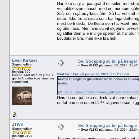
Har ikke sagt at paragraf 3 er isolert mot st
veitrafikkloven i huset, med en mor som sjåfø
25år som sjåfør/yrkessjåfør. Så har vel satt m
dette. Ikke tru at dissa som har laga dette re
mest borti detta. De fleste som har vært med 
og uten lass. Men hvis du vil skjønne lovverke
og stiller dem alle mulige spørsmål, har aldri 
Lovdata er bra, men ikke bra nok.
Even Kirknes
Sv: Stropping av bil på henger
Supermedlem
«
Svar #1192 på:
januar 08, 2014, 21:47
Innlegg: 795
Sitat fra: JTWE på januar 08, 2014, 21:12:29 pm
Bosted: Midt utpå ett jorde, i
gamle Andebu kommume, nå
Nevnte EU-regler er grei referanse; de norske er en adop
Sandefjord
trailers.
http://ec.europa.eu/transport/road_safety/vehicles/doc
Hvis du ser på hele eu direktivet som omhandl
omfattene enn det vi får?? Utgavene som ligger
JTWE
Sv: Stropping av bil på henger
Supermedlem
«
Svar #1193 på:
januar 08, 2014, 22:34
Innlegg: 2198
Jeg ser at det er guidelines - og vet så klart 