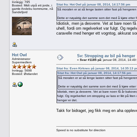
Innlegg: 795
Sitat fra: Hot Owl på januar 08, 2014, 14:17:56 pm
Bosted: Midt utpå ett jorde, i
gamle Andebu kommume, nå
Så moralen er at så lenge lasten sitter fast på hengeren
Sandefjord
Dette er nøyaktig det samme som det med å kjøre etter for
Idiotisk, men ja desverre. Vet at bare noen få 
uhell, fordi om regelverket var fulgt. Og regel
caravelle med henger ett vogntog, akkurat so
Hot Owl
Sv: Stropping av bil på henger
Administrator
«
Svar #1185 på:
januar 08, 2014, 14:49
Supermedlem
Sitat fra: Even Kirknes på januar 08, 2014, 14:35:13 
Innlegg: 5698
Sitat fra: Hot Owl på januar 08, 2014, 14:17:56 pm
Bosted: Østlandet
Så moralen er at så lenge lasten sitter fast på hengere
Dette er nøyaktig det samme som det med å kjøre etter fo
Idiotisk, men ja desverre. Vet at bare noen få år bakover, 
fulgt. Og regelverket om stropping av lass er likt på lit
henger er det.
Takk for bidraget, jeg fikk meg en aha oppleve
Speed is no substitute for direction