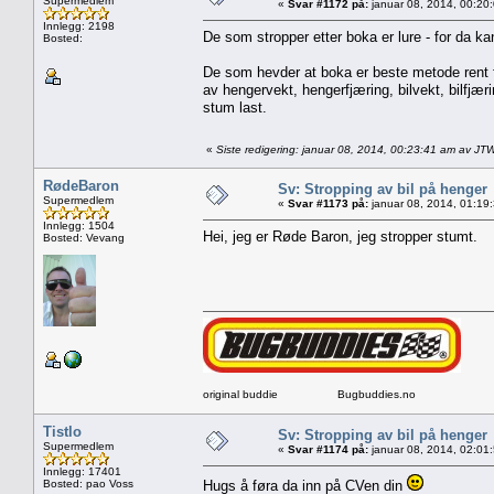
Supermedlem
«
Svar #1172 på:
januar 08, 2014, 00:20
Innlegg: 2198
De som stropper etter boka er lure - for da kan 
Bosted:
De som hevder at boka er beste metode rent f
av hengervekt, hengerfjæring, bilvekt, bilfjær
stum last.
«
Siste redigering: januar 08, 2014, 00:23:41 am av JT
RødeBaron
Sv: Stropping av bil på henger
Supermedlem
«
Svar #1173 på:
januar 08, 2014, 01:19
Innlegg: 1504
Hei, jeg er Røde Baron, jeg stropper stumt.
Bosted: Vevang
original buddie Bugbuddies.no
Tistlo
Sv: Stropping av bil på henger
Supermedlem
«
Svar #1174 på:
januar 08, 2014, 02:01
Innlegg: 17401
Bosted: pao Voss
Hugs å føra da inn på CVen din