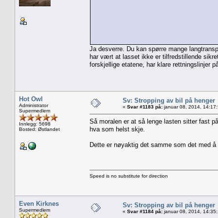
Ja desverre. Du kan spørre mange langtranspor
har vært at lasset ikke er tilfredstillende sik
forskjellige etatene, har klare rettningslinjer 
Hot Owl
Sv: Stropping av bil på henger
Administrator
«
Svar #1183 på:
januar 08, 2014, 14:17
Supermedlem
Så moralen er at så lenge lasten sitter fast 
Innlegg: 5698
hva som helst skje.
Bosted: Østlandet
Dette er nøyaktig det samme som det med å kjø
Speed is no substitute for direction
Even Kirknes
Sv: Stropping av bil på henger
Supermedlem
«
Svar #1184 på:
januar 08, 2014, 14:35