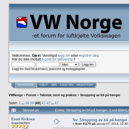
Velkommen,
Gjest
. Vennligst
logg inn
eller
registrer deg
.
Har du ikke mottatt
e-post for aktivering
?
Logg inn med brukernavn, passord og innloggingstid
HOVEDSIDE
HJELP
SØK
LOGG INN
REGISTRER
VWNorge
>
Forum
>
Teknisk, teori og praksis
>
Stropping av bil på henger
Sider:
1
...
38
39
[
40
]
41
42
...
47
Skrevet av
Emne: Stropping av bil på henger (Lest 88841
Even Kirknes
Sv: Stropping av bil på henger
Supermedlem
«
Svar #1170 på:
januar 07, 2014, 22:30