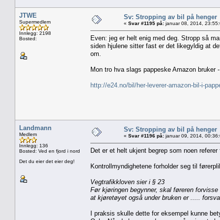
JTWE
Sv: Stropping av bil på henger
Supermedlem
«
Svar #1195 på:
januar 08, 2014, 23:55
Innlegg: 2198
Even: jeg er helt enig med deg. Stropp så man i
Bosted:
siden hjulene sitter fast er det likegyldig at 
om.
Mon tro hva slags pappeske Amazon bruker - 
http://e24.no/bil/her-leverer-amazon-bil-i-pa
Landmann
Sv: Stropping av bil på henger
Medlem
«
Svar #1196 på:
januar 09, 2014, 00:36
Innlegg: 136
Det er et helt ukjent begrep som noen referer t
Bosted: Ved en fjord i nord
Det du eier det eier deg!
Kontrollmyndighetene forholder seg til førerp
Vegtrafikkloven sier i § 23
Før kjøringen begynner, skal føreren forvisse s
at kjøretøyet også under bruken er ..... forsvar
I praksis skulle dette for eksempel kunne bety 