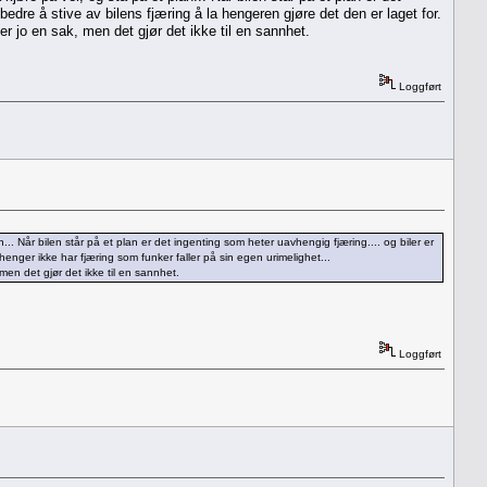
bedre å stive av bilens fjæring å la hengeren gjøre det den er laget for.
r jo en sak, men det gjør det ikke til en sannhet.
Loggført
an... Når bilen står på et plan er det ingenting som heter uavhengig fjæring.... og biler er
or. Det at bilhenger ikke har fjæring som funker faller på sin egen urimelighet...
ke til en sannhet.
Loggført