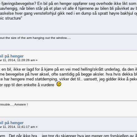
e fjæringsbevegelse? En bil på en henger oppfører seg overhode ikke likt som e
uavhengig, når bilen står på et plan vil alle 4 hjørnene av bilen bli påvirket a
raskelse hver gang vensteforhjul gikk ned i en dump så spratt høyre bakhjul 
ic structure"
bout the size of the arm hanging out the window.....
bil på henger
r 11, 2014, 11:28:26 am »
 at en bil, ikke er lagd for å kjøre på en vei med helling/skrått underlag, da d
e bevegelse på hver aksel, ofte samtidig på begge aksler. hva hvis dekka blir 
kke har hengere med støtdemping, virker det til.. uansett, jeg gidder ikke å pe
er opp til den enkelte å vurdere
 trouble.... Arnstein !
bil på henger
r 11, 2014, 11:41:17 am »
form...Det går ikke bra....jeg tror du skjønner hva jeg mener om forskjellen av å