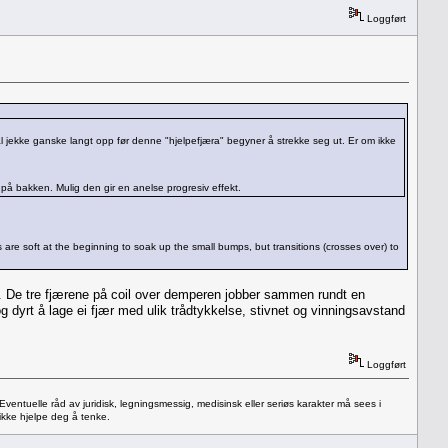
Loggført
l jekke ganske langt opp før denne "hjelpefjæra" begyner å strekke seg ut. Er om ikke
på bakken. Mulig den gir en anelse progresiv effekt.
 are soft at the beginning to soak up the small bumps, but transitions (crosses over) to
l. De tre fjærene på coil over demperen jobber sammen rundt en
 dyrt å lage ei fjær med ulik trådtykkelse, stivnet og vinningsavstand
Loggført
 Eventuelle råd av juridisk, legningsmessig, medisinsk eller seriøs karakter må sees i
ikke hjelpe deg å tenke.