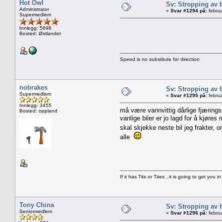
Hot Owl
Sv: Stropping av 
Administrator
«
Svar #1294 på:
februa
Supermedlem
Innlegg: 5698
Bosted: Østlandet
Speed is no substitute for direction
nobrakes
Sv: Stropping av 
Supermedlem
«
Svar #1295 på:
februa
Innlegg: 3455
må være vannvittig dårlige fjæring
Bosted: oppland
vanlige biler er jo lagd for å kjøres 
skal skjekke neste bil jeg frakter, 
alle
If it has Tits or Tires , it is going to get you in
Tony China
Sv: Stropping av 
Seniormedlem
«
Svar #1296 på:
februa