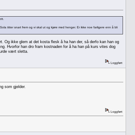
tt.
la titter snart frem og vi skal ut og kjøre med henger. Er ikke noe farligere enn å bli
rt. Og ikke glem at det kosta flesk å ha han der, så derfo kan han og
ing. Hvorfor han dro fram kostnaden for å ha han på kurs vites dog
rde vært sletta.
Loggført
ng som gjelder.
Loggført