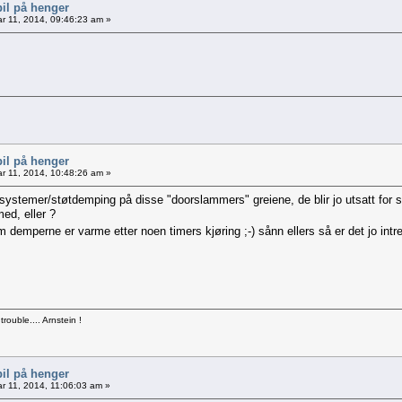
bil på henger
r 11, 2014, 09:46:23 am »
bil på henger
r 11, 2014, 10:48:26 am »
ssystemer/støtdemping på disse "doorslammers" greiene, de blir jo utsatt fo
med, eller ?
om demperne er varme etter noen timers kjøring ;-) sånn ellers så er det jo in
 trouble.... Arnstein !
bil på henger
r 11, 2014, 11:06:03 am »