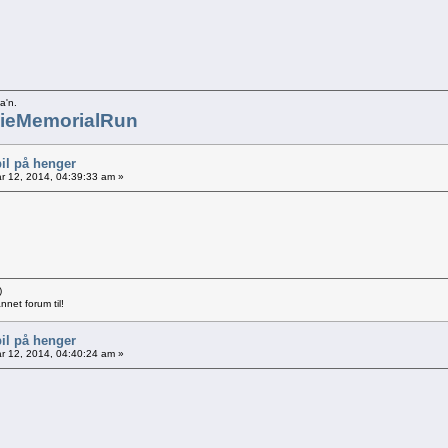
a'n.
ieMemorialRun
il på henger
r 12, 2014, 04:39:33 am »
)
nnet forum til!
il på henger
r 12, 2014, 04:40:24 am »