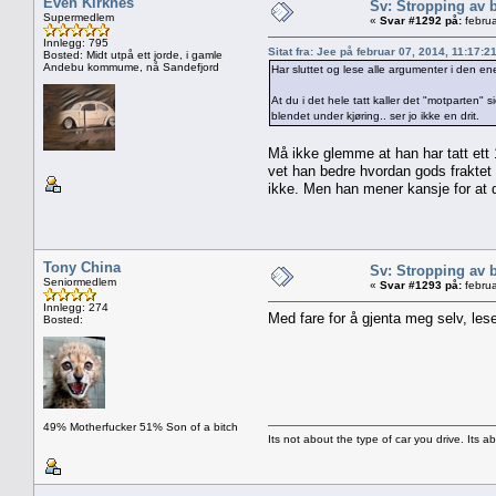
Even Kirknes
Sv: Stropping av b
Supermedlem
«
Svar #1292 på:
februa
Innlegg: 795
Sitat fra: Jee på februar 07, 2014, 11:17:2
Bosted: Midt utpå ett jorde, i gamle
Andebu kommume, nå Sandefjord
Har sluttet og lese alle argumenter i den en
At du i det hele tatt kaller det "motparten" 
blendet under kjøring.. ser jo ikke en drit.
Må ikke glemme at han har tatt ett 
vet han bedre hvordan gods fraktet
ikke. Men han mener kansje for at 
Tony China
Sv: Stropping av b
Seniormedlem
«
Svar #1293 på:
februa
Innlegg: 274
Med fare for å gjenta meg selv, les
Bosted:
49% Motherfucker 51% Son of a bitch
Its not about the type of car you drive. Its a