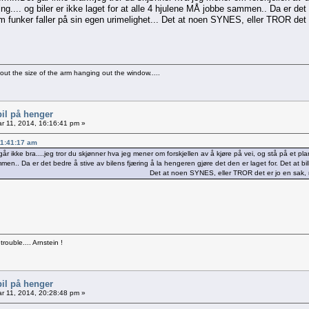
g.... og biler er ikke laget for at alle 4 hjulene MÅ jobbe sammen.. Da er det 
om funker faller på sin egen urimelighet... Det at noen SYNES, eller TROR det e
bout the size of the arm hanging out the window.....
bil på henger
r 11, 2014, 16:16:41 pm »
 11:41:17 am
t går ikke bra....jeg tror du skjønner hva jeg mener om forskjellen av å kjøre på vei, og stå på et pl
 sammen.. Da er det bedre å stive av bilens fjæring å la hengeren gjøre det den er laget f
ler TROR det er jo en sak, men det gjør det ik
 trouble.... Arnstein !
bil på henger
r 11, 2014, 20:28:48 pm »