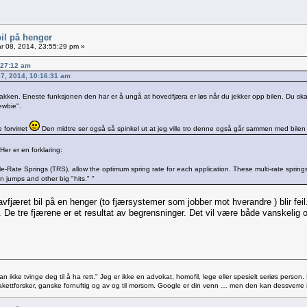
il på henger
r 08, 2014, 23:55:29 pm »
:27:12 am
 07, 2014, 10:16:31 am
akken. Eneste funksjonen den har er å ungå at hovedfjæra er løs når du jekker opp bilen. Du ska
ewbie".
e forvirret
Den midtre ser også så spinkel ut at jeg ville tro denne også går sammen med bilen 
er er en forklaring:
le-Rate Springs (TRS), allow the optimum spring rate for each application. These multi-rate springs
on jumps and other big "hits." "
fjæret bil på en henger (to fjærsystemer som jobber mot hverandre ) blir fei
De tre fjærene er et resultat av begrensninger. Det vil være både vanskelig og
 ikke tvinge deg til å ha rett." Jeg er ikke en advokat, homofil, lege eller spesielt seriøs person.
ettforsker, ganske fornuftig og av og til morsom. Google er din venn … men den kan dessverre 