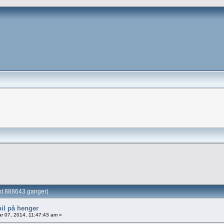
st 888643 ganger)
bil på henger
r 07, 2014, 11:47:43 am »