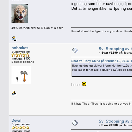
ingenting som heter uavhengig fjærin
Det at bilhenger ikke har fjæring s
49% Motherfucker 51% Son of a bitch
Its not about the type of car you drive. Its a
nobrakes
Sv: Stropping av 
Supermedlem
«
Svar #1299 på:
februa
Innlegg: 3455
Sitat fra: Tony China på februar 11, 2014,
Bosted: oppland
Ikke les det jeg skriver i forenklet form...De
ikke laget for at alle 4 hjulene MÅ jobbe
Det at noen SYNES, el
hehe
If it has Tits or Tires , it is going to get you in
Dewil
Sv: Stropping av 
Supermedlem
«
Svar #1300 på:
februa
Innlegg: 7541