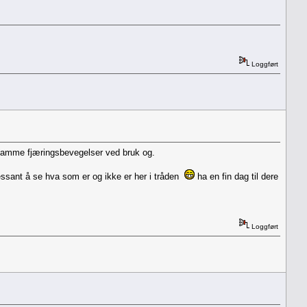
Loggført
r samme fjæringsbevegelser ved bruk og.
tressant å se hva som er og ikke er her i tråden
ha en fin dag til dere
Loggført