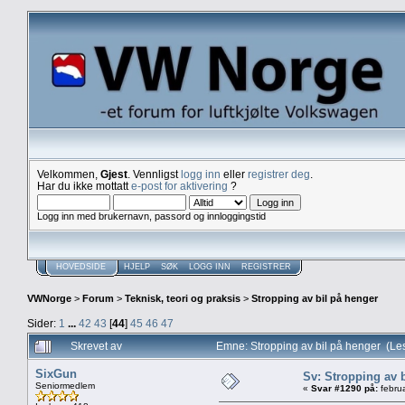
Velkommen,
Gjest
. Vennligst
logg inn
eller
registrer deg
.
Har du ikke mottatt
e-post for aktivering
?
Logg inn med brukernavn, passord og innloggingstid
HOVEDSIDE
HJELP
SØK
LOGG INN
REGISTRER
VWNorge
>
Forum
>
Teknisk, teori og praksis
>
Stropping av bil på henger
Sider:
1
...
42
43
[
44
]
45
46
47
Skrevet av
Emne: Stropping av bil på henger (Le
SixGun
Sv: Stropping av 
Seniormedlem
«
Svar #1290 på:
februa