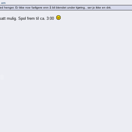
1 am
med henger. Er ikke noe farligere enn å bli blendet under kjøring.. ser jo ikke en drit.
tsatt mulig. Spol frem til ca. 3:00