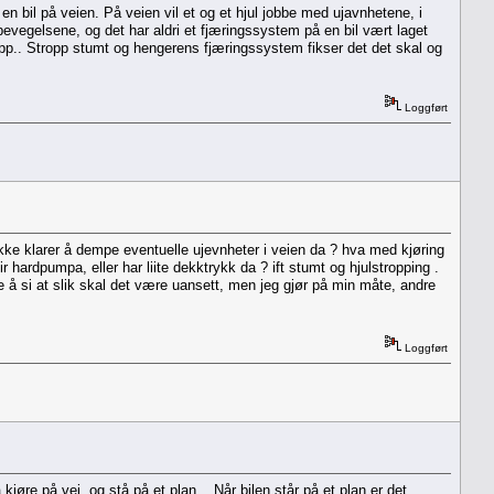
n bil på veien. På veien vil et og et hjul jobbe med ujavnhetene, i
v bevegelsene, og det har aldri et fjæringssystem på en bil vært laget
opp.. Stropp stumt og hengerens fjæringssystem fikser det det skal og
Loggført
en ikke klarer å dempe eventuelle ujevnheter i veien da ? hva med kjøring
hardpumpa, eller har liite dekktrykk da ? ift stumt og hjulstropping .
ke å si at slik skal det være uansett, men jeg gjør på min måte, andre
Loggført
 kjøre på vei, og stå på et plan... Når bilen står på et plan er det