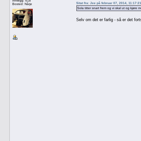
Innlegg: 418
Sitat fra: Jee på februar 07, 2014, 11:17:2
Bosted: Nårje
Sola titter snart frem og vi skal ut og kjøre 
Selv om det er farlig - så er det for