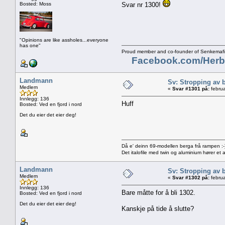
Bosted: Moss
Svar nr 1300!
"Opinions are like assholes...everyone
has one"
Proud member and co-founder of Senkemafi
Facebook.com/Herb
Landmann
Sv: Stropping av b
Medlem
«
Svar #1301 på:
februa
Innlegg: 136
Huff
Bosted: Ved en fjord i nord
Det du eier det eier deg!
Då e' deinn 69-modellen berga frå rampen :-
Det italofile med twin og aluminium hører et a
Landmann
Sv: Stropping av b
Medlem
«
Svar #1302 på:
februa
Innlegg: 136
Bare måtte for å bli 1302.
Bosted: Ved en fjord i nord
Det du eier det eier deg!
Kanskje på tide å slutte?