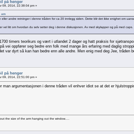
il på henger
r 09, 2014, 22:38:04 pm »
1 am
e eller andre retninger i denne tråden for ca 20 innlegg siden. Dette blir det ikke enighet om uanse
sier vel litt om hvordan du selv setter deg i denne diskusjonen. Av med skylapper og på med caps. So
1700 timers teorikurs og vært i utlandet 2 dager og hatt praksis for sjøtranspo
 på vei oppfører seg bedre enn folk med mange års erfaring med daglig stropp
det var dyrt så kan han bedre enn alle andre. Men enig med deg Jee, tråden bu
il på henger
r 09, 2014, 22:51:00 pm »
er man argumentasjonen i denne tråden vil enhver idiot se at det er hjulstroppi
bout the size of the arm hanging out the window.....