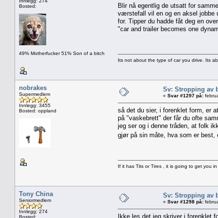
Innlegg: 274
Blir nå egentlig de utsatt for samm
Bosted:
værstefall vil en og en aksel jobbe 
for. Tipper du hadde fåt deg en ove
"car and trailer becomes one dynam
49% Motherfucker 51% Son of a bitch
Its not about the type of car you drive. Its a
nobrakes
Sv: Stropping av 
Supermedlem
«
Svar #1297 på:
februa
Innlegg: 3455
så det du sier, i forenklet form, er
Bosted: oppland
på "vaskebrett" der får du ofte samm
jeg ser og i denne tråden, at folk i
gjør på sin måte, hva som er best, 
If it has Tits or Tires , it is going to get you in
Tony China
Sv: Stropping av 
Seniormedlem
«
Svar #1298 på:
februa
Innlegg: 274
Ikke les det jeg skriver i forenklet 
Bosted: