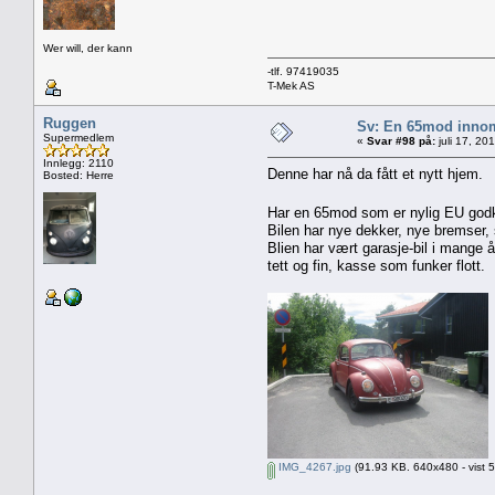
Wer will, der kann
-tlf. 97419035
T-Mek AS
Ruggen
Sv: En 65mod innom
Supermedlem
«
Svar #98 på:
juli 17, 20
Innlegg: 2110
Denne har nå da fått et nytt hjem.
Bosted: Herre
Har en 65mod som er nylig EU godkj
Bilen har nye dekker, nye bremser,
Blien har vært garasje-bil i mange å
tett og fin, kasse som funker flott.
IMG_4267.jpg
(91.93 KB. 640x480 - vist 