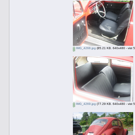
IMG_4268.jpg
(85.21 KB. 640x480 - vist 
IMG_4269.jpg
(77.29 KB. 640x480 - vist 