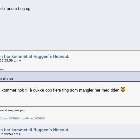
!
ndel andre ting og
nn har kommet til Ruggen`s Hideout.
 05:55:59 am »
 pm
re ting og
det kommer nok til å dukke opp flere ting som mangler her med tiden
e send meg en pm.
6715.msg265668.html#msg265668
nn har kommet til Ruggen`s Hideout.
 05:56:53 am »