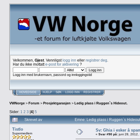
Velkommen,
Gjest
. Vennligst
logg inn
eller
registrer deg
.
Har du ikke mottatt
e-post for aktivering
?
Logg inn med brukernavn, passord og innloggingstid
HOVEDSIDE
HJELP
SØK
LOGG INN
REGISTRER
VWNorge
>
Forum
>
Prosjektgarasjen
>
Ledig plass i Ruggen`s Hideout.
Sider:
1
2
3
[
4
]
5
Skrevet av
Emne: Ledig plass i Ruggen`s Hideou
Tistlo
Sv: Ghia i esker å spa
Supermedlem
«
Svar #90 på:
juni 28, 2012,