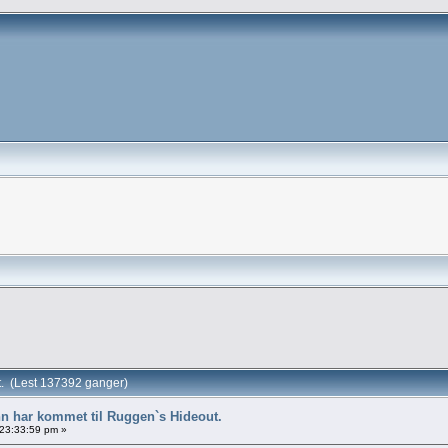
t. (Lest 137392 ganger)
nn har kommet til Ruggen`s Hideout.
 23:33:59 pm »