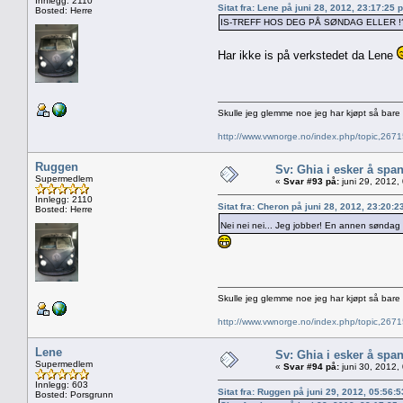
Innlegg: 2110
Sitat fra: Lene på juni 28, 2012, 23:17:25 
Bosted: Herre
IS-TREFF HOS DEG PÅ SØNDAG ELLER !
Har ikke is på verkstedet da Lene
Skulle jeg glemme noe jeg har kjøpt så bar
http://www.vwnorge.no/index.php/topic,2
Ruggen
Sv: Ghia i esker å spa
Supermedlem
«
Svar #93 på:
juni 29, 2012,
Innlegg: 2110
Sitat fra: Cheron på juni 28, 2012, 23:20:
Bosted: Herre
Nei nei nei... Jeg jobber! En annen sønda
Skulle jeg glemme noe jeg har kjøpt så bar
http://www.vwnorge.no/index.php/topic,2
Lene
Sv: Ghia i esker å spa
Supermedlem
«
Svar #94 på:
juni 30, 2012,
Innlegg: 603
Sitat fra: Ruggen på juni 29, 2012, 05:56:
Bosted: Porsgrunn