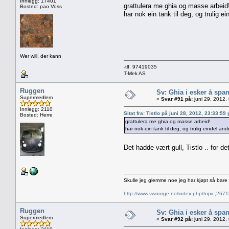
Innlegg: 17401
grattulera me ghia og masse arbeid
Bosted: pao Voss
har nok ein tank til deg, og trulig ei
Wer will, der kann
-tlf. 97419035
T-Mek AS
Ruggen
Sv: Ghia i esker å spa
Supermedlem
«
Svar #91 på:
juni 29, 2012,
Innlegg: 2110
Sitat fra: Tistlo på juni 28, 2012, 23:33:59
Bosted: Herre
grattulera me ghia og masse arbeid!
har nok ein tank til deg, og trulig eindel and
Det hadde vært gull, Tistlo .. for 
Skulle jeg glemme noe jeg har kjøpt så bar
http://www.vwnorge.no/index.php/topic,2
Ruggen
Sv: Ghia i esker å spa
Supermedlem
«
Svar #92 på:
juni 29, 2012,