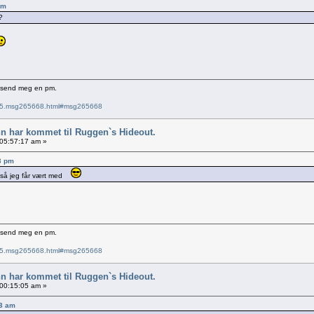
pm
?
e send meg en pm.
6715.msg265668.html#msg265668
nn har kommet til Ruggen`s Hideout.
 05:57:17 am »
23 pm
g så jeg får vært med
e send meg en pm.
6715.msg265668.html#msg265668
nn har kommet til Ruggen`s Hideout.
 00:15:05 am »
53 am