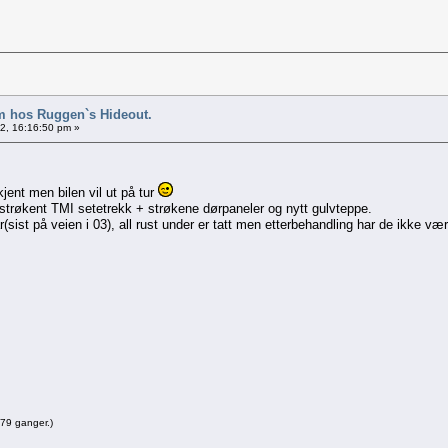
 hos Ruggen`s Hideout.
12, 16:16:50 pm »
ent men bilen vil ut på tur
 strøkent TMI setetrekk + strøkene dørpaneler og nytt gulvteppe.
r(sist på veien i 03), all rust under er tatt men etterbehandling har de ikke 
579 ganger.)