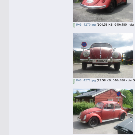
IMG_4270.jpg
(104.58 KB. 640x480 - vist
IMG_4271.jpg
(72.58 KB. 640x480 - vist 