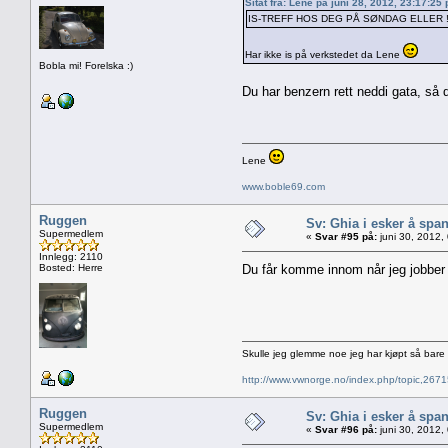
Sitat fra: Lene på juni 28, 2012, 23:17:25
IS-TREFF HOS DEG PÅ SØNDAG ELLER 
Har ikke is på verkstedet da Lene
Bobla mi! Forelska :)
Du har benzern rett neddi gata, så
Lene
www.boble69.com
Ruggen
Sv: Ghia i esker å spa
Supermedlem
«
Svar #95 på:
juni 30, 2012,
Innlegg: 2110
Bosted: Herre
Du får komme innom når jeg jobber p
Skulle jeg glemme noe jeg har kjøpt så bar
http://www.vwnorge.no/index.php/topic,2
Ruggen
Sv: Ghia i esker å spa
Supermedlem
«
Svar #96 på:
juni 30, 2012,