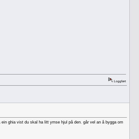
Loggført
 ein ghia vist du skal ha litt ymse hjul på den. går vel an å bygga om