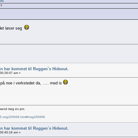
 pm
!?
 det løser seg
nn har kommet til Ruggen`s Hideout.
 00:26:07 am »
å noe i verkstedet da, ..... med is
e send meg en pm.
6715.msg265668.html#msg265668
nn har kommet til Ruggen`s Hideout.
 00:40:16 am »