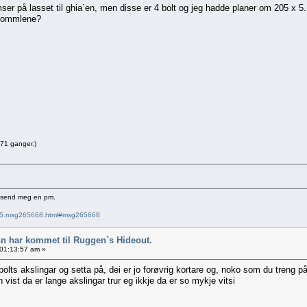
r på lasset til ghia`en, men disse er 4 bolt og jeg hadde planer om 205 x 5.
trommlene?
571 ganger.)
e send meg en pm.
6715.msg265668.html#msg265668
nn har kommet til Ruggen`s Hideout.
 01:13:57 am »
lts akslingar og setta på, dei er jo forøvrig kortare og, noko som du treng på
n vist da er lange akslingar trur eg ikkje da er so mykje vitsi