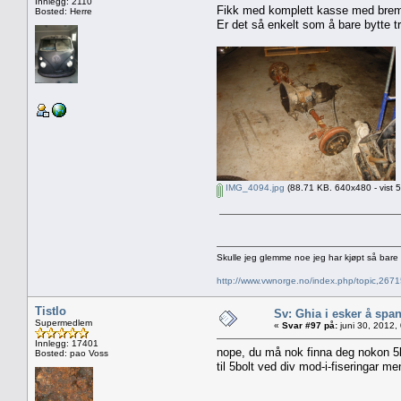
Innlegg: 2110
Fikk med komplett kasse med bremse
Bosted: Herre
Er det så enkelt som å bare bytte 
IMG_4094.jpg
(88.71 KB. 640x480 - vist 
Skulle jeg glemme noe jeg har kjøpt så bar
http://www.vwnorge.no/index.php/topic,2
Tistlo
Sv: Ghia i esker å spa
Supermedlem
«
Svar #97 på:
juni 30, 2012,
Innlegg: 17401
nope, du må nok finna deg nokon 5bo
Bosted: pao Voss
til 5bolt ved div mod-i-fiseringar me