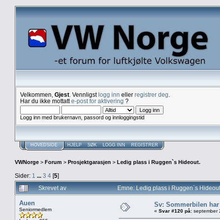
Velkommen,
Gjest
. Vennligst
logg inn
eller
registrer deg
.
Har du ikke mottatt
e-post for aktivering
?
Logg inn med brukernavn, passord og innloggingstid
HOVEDSIDE
HJELP
SØK
LOGG INN
REGISTRER
VWNorge
>
Forum
>
Prosjektgarasjen
>
Ledig plass i Ruggen`s Hideout.
Sider:
1
...
3
4
[
5
]
Skrevet av
Emne: Ledig plass i Ruggen`s Hideou
Auen
Sv: Sommerbilen har
Seniormedlem
«
Svar #120 på:
september 2