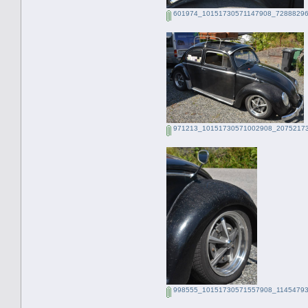
601974_10151730571147908_72888296
971213_10151730571002908_20752173
998555_10151730571557908_11454793