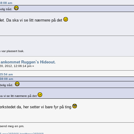
:38:08 am
elig tråd.
edet. Da ska vi se litt nærmere på det
 var plassert bak.
 ankommet Ruggen`s Hideout.
0, 2012, 12:06:14 pm »
:25:54 am
:38:08 am
delig tråd.
ska vi se litt nærmere på det
verkstedet da, her setter vi bare fyr på ting
e send meg en pm.
6715.msg265668.html#msg265668