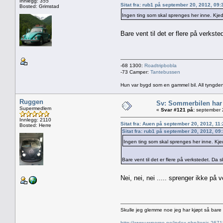
Innlegg: 355
Sitat fra: rub1 på september 20, 2012, 09
Bosted: Grimstad
Ingen ting som skal sprenges her inne. Kjed
Bare vent til det er flere på verkst
-68 1300:
Roadtripbobla
-73 Camper:
Tantebussen
Hun var bygd som en gammel bil. All tyngden
Ruggen
Sv: Sommerbilen har
Supermedlem
«
Svar #121 på:
september 2
Innlegg: 2110
Sitat fra: Auen på september 20, 2012, 11
Bosted: Herre
Sitat fra: rub1 på september 20, 2012, 09
Ingen ting som skal sprenges her inne. Kje
Bare vent til det er flere på verkstedet. Da 
Nei, nei, nei ..... sprenger ikke på 
Skulle jeg glemme noe jeg har kjøpt så bar
http://www.vwnorge.no/index.php/topic,2