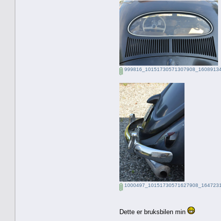
999816_10151730571307908_16089134
1000497_10151730571627908_1647231
Dette er bruksbilen min