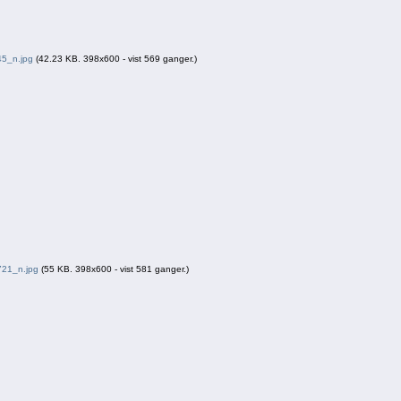
5_n.jpg
(42.23 KB. 398x600 - vist 569 ganger.)
21_n.jpg
(55 KB. 398x600 - vist 581 ganger.)