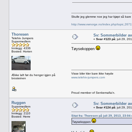
Skulle jeg glemme noe jeg har kjøpt så bar
http://www.vwnorge.no/index.php/topic,2
Thoresen
Sv: Sommerbilder av
Telehiv Jumpers
«
Svar #123 på:
juli 29, 20
Supermedlem
Innlegg: 4336
Tøysekoppen
Bosted: Horten
Visse biler kler bare ikke høyde
Ække laft før du henger igjen på
www.telehiv-jumpers.com
brosteinen
Proud member of Senkemafia'n.
Ruggen
Sv: Sommerbilder av
Supermedlem
«
Svar #124 på:
juli 29, 20
Innlegg: 2110
Sitat fra: Thoresen på juli 29, 2013, 23:04
Bosted: Herre
Tøysekoppen