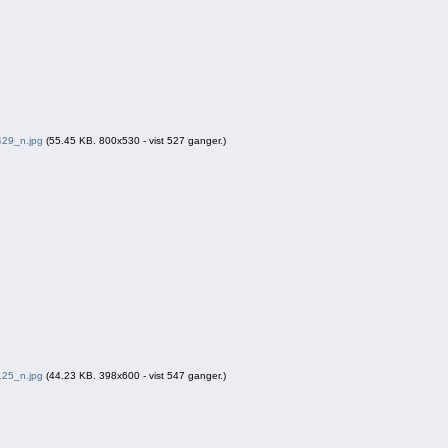
29_n.jpg
(55.45 KB. 800x530 - vist 527 ganger.)
25_n.jpg
(44.23 KB. 398x600 - vist 547 ganger.)