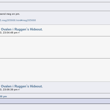
e send meg en pm.
6715.msg265668.html#msg265668
 Ovalen i Ruggen`s Hideout.
13, 23:04:48 pm »
 Ovalen i Ruggen`s Hideout.
13, 23:06:39 pm »
:48 pm