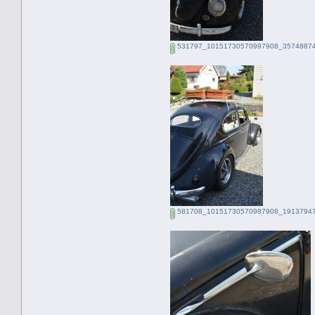
531797_10151730570997908_35748874
581708_10151730570987908_19137947