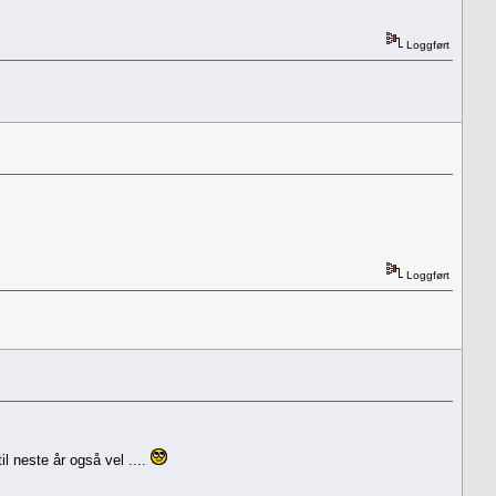
Loggført
Loggført
 neste år også vel ....