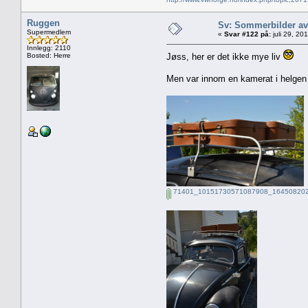
Ruggen
Sv: Sommerbilder av
Supermedlem
«
Svar #122 på:
juli 29, 20
Innlegg: 2110
Bosted: Herre
Jøss, her er det ikke mye liv
Men var innom en kamerat i helgen 
71401_10151730571087908_164508202