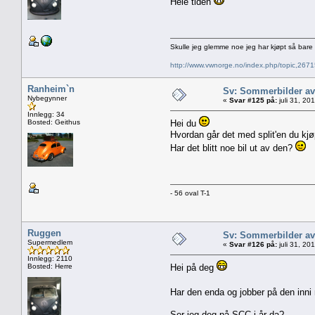
Hele tiden
Skulle jeg glemme noe jeg har kjøpt så bar
http://www.vwnorge.no/index.php/topic,2
Ranheim`n
Sv: Sommerbilder av
Nybegynner
«
Svar #125 på:
juli 31, 20
Innlegg: 34
Bosted: Geithus
Hei du
Hvordan går det med split'en du kj
Har det blitt noe bil ut av den?
- 56 oval T-1
Ruggen
Sv: Sommerbilder av
Supermedlem
«
Svar #126 på:
juli 31, 20
Innlegg: 2110
Bosted: Herre
Hei på deg
Har den enda og jobber på den inni
Ser jeg deg på SCC i år da?