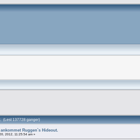
t. (Lest 137728 ganger)
 ankommet Ruggen`s Hideout.
0, 2012, 11:25:54 am »