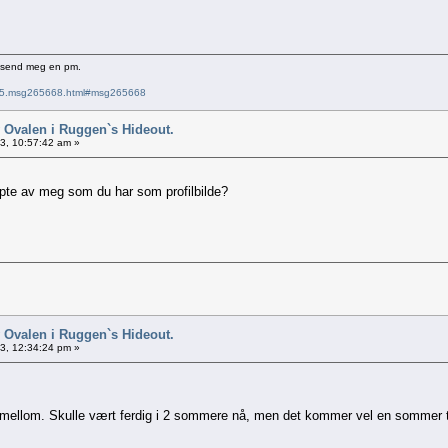
e send meg en pm.
6715.msg265668.html#msg265668
 Ovalen i Ruggen`s Hideout.
13, 10:57:42 am »
øpte av meg som du har som profilbilde?
 Ovalen i Ruggen`s Hideout.
13, 12:34:24 pm »
 mellom. Skulle vært ferdig i 2 sommere nå, men det kommer vel en sommer til