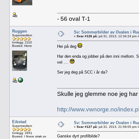
- 56 oval T-1
Ruggen
Sv: Sommerbilder av Ovalen i Ru
Supermedlem
«
Svar #126 på:
juli 31, 2013, 12:34:24 pm 
Innlegg: 2110
Bosted: Herre
Hei på deg
Har den enda og jobber på den inni mellom. 
vel ....
Ser jeg deg på SCC i år da?
Skulle jeg glemme noe jeg har
http://www.vwnorge.no/index
Eikstad
Sv: Sommerbilder av Ovalen i Ru
Supermedlem
«
Svar #127 på:
juli 31, 2013, 21:59:05 pm 
Innlegg: 2651
Ganske dyrt profilbilde?
Bosted: I finere strøk av