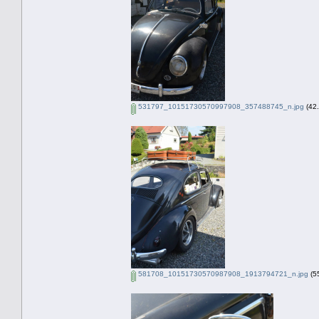
531797_10151730570997908_357488745_n.jpg
(42.
581708_10151730570987908_1913794721_n.jpg
(55