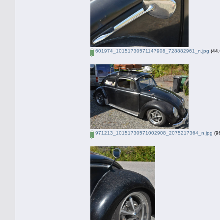
601974_10151730571147908_728882961_n.jpg
(44.
971213_10151730571002908_2075217364_n.jpg
(96