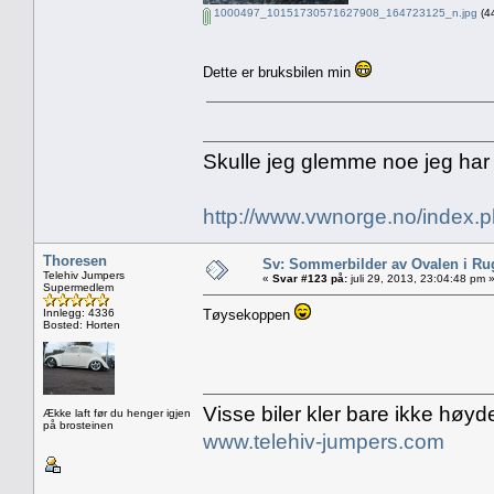
1000497_10151730571627908_164723125_n.jpg
(44
Dette er bruksbilen min
Skulle jeg glemme noe jeg har
http://www.vwnorge.no/index
Thoresen
Sv: Sommerbilder av Ovalen i Ru
Telehiv Jumpers
«
Svar #123 på:
juli 29, 2013, 23:04:48 pm 
Supermedlem
Innlegg: 4336
Tøysekoppen
Bosted: Horten
Visse biler kler bare ikke høyd
Ække laft før du henger igjen
på brosteinen
www.telehiv-jumpers.com