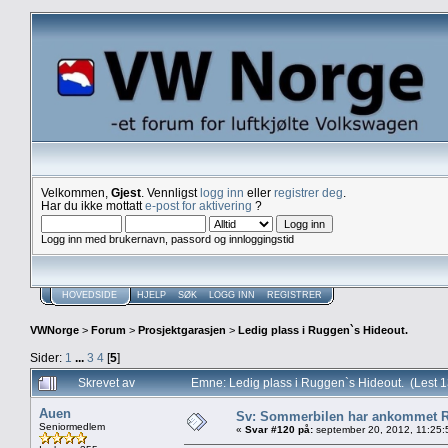
Velkommen,
Gjest
. Vennligst
logg inn
eller
registrer deg
.
Har du ikke mottatt
e-post for aktivering
?
Logg inn med brukernavn, passord og innloggingstid
HOVEDSIDE
HJELP
SØK
LOGG INN
REGISTRER
VWNorge
>
Forum
>
Prosjektgarasjen
>
Ledig plass i Ruggen`s Hideout.
Sider:
1
...
3
4
[
5
]
Skrevet av
Emne: Ledig plass i Ruggen`s Hideout. (Lest 
Auen
Sv: Sommerbilen har ankommet R
Seniormedlem
«
Svar #120 på:
september 20, 2012, 11:25: