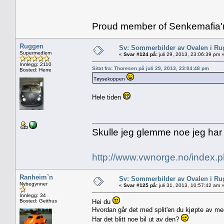
Proud member of Senkemafia'
Ruggen
Sv: Sommerbilder av Ovalen i Ru
Supermedlem
«
Svar #124 på:
juli 29, 2013, 23:06:39 pm 
Innlegg: 2110
Sitat fra: Thoresen på juli 29, 2013, 23:04:48 pm
Bosted: Herre
Tøysekoppen
Hele tiden
Skulle jeg glemme noe jeg har
http://www.vwnorge.no/index
Ranheim`n
Sv: Sommerbilder av Ovalen i Ru
Nybegynner
«
Svar #125 på:
juli 31, 2013, 10:57:42 am 
Innlegg: 34
Bosted: Geithus
Hei du
Hvordan går det med split'en du kjøpte av me
Har det blitt noe bil ut av den?