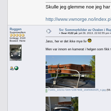
Skulle jeg glemme noe jeg har
http://www.vwnorge.no/index
Ruggen
Sv: Sommerbilder av Ovalen i Ru
Supermedlem
«
Svar #122 på:
juli 29, 2013, 22:02:55 pm 
Innlegg: 2110
Bosted: Herre
Jøss, her er det ikke mye liv
Men var innom en kamerat i helgen som fikk t
71401_10151730571087908_1645082025_n.jpg
(58.