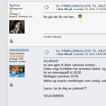
Agilina
Sv: PÅMELDINGSLISTE TIL JUL
Nybegynner
«
Svar #51 på:
november 10, 2010, 17:04:5
Innlegg: 7
Bosted: Downton Ler
No går det får vitt hær....
Anniken Westby
ORANGEBUG
Sv: PÅMELDINGSLISTE TIL JUL
Supermedlem
«
Svar #52 på:
november 13, 2010, 18:40:0
Innlegg: 938
ALLRIGHT.
Bosted: buvika
en uke igjen til årets vakreste eventyr......
Siden unge hr.Hellem har amorøse tanker, og 
for en stemnigspiff kl 18.00.
Middagen serveres 19.00
drikke og snacks medbringes som vanlig, nattm
Lasse, tar du deg av juletreet??
VELKOMMEN.