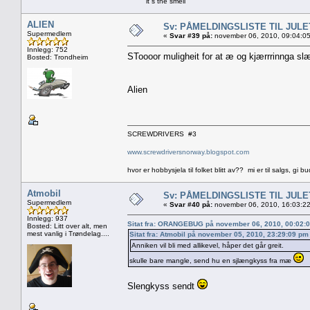
it`s the smell
ALIEN
Sv: PÅMELDINGSLISTE TIL JUL
Supermedlem
«
Svar #39 på:
november 06, 2010, 09:04:0
Innlegg: 752
SToooor muligheit for at æ og kjærrrinnga slæ
Bosted: Trondheim
Alien
SCREWDRIVERS #3
www.screwdriversnorway.blogspot.com
hvor er hobbysjela til folket blitt av?? mi er til salgs, gi bu
Atmobil
Sv: PÅMELDINGSLISTE TIL JUL
Supermedlem
«
Svar #40 på:
november 06, 2010, 16:03:2
Innlegg: 937
Sitat fra: ORANGEBUG på november 06, 2010, 00:02:
Bosted: Litt over alt, men
mest vanlig i Trøndelag....
Sitat fra: Atmobil på november 05, 2010, 23:29:09 pm
Anniken vil bli med allikevel, håper det går greit.
skulle bare mangle, send hu en sjlængkyss fra mæ
Slengkyss sendt