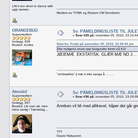
Life's too short to dance with
ugly women.
Medlem av TVWK og Rüsters VW Drontheim
ORANGEBUG
Sv: PÅMELDINGSLISTE TIL JUL
Supermedlem
«
Svar #35 på:
november 05, 2010, 23:14:4
Innlegg: 938
Sitat fra: Frodo på november 05, 2010, 22:38:30 pm
Bosted: buvika
Har muligens snust opp burgunder beret nå 8-D
JØJEMÆ. EKSTATISK, GLÆR MÆ NO J....
"schitsækka" ji mæ ti dde sanga å .........
Atmobil
Sv: PÅMELDINGSLISTE TIL JUL
Supermedlem
«
Svar #36 på:
november 05, 2010, 23:29:0
Innlegg: 937
Anniken vil bli med allikevel, håper det går gre
Bosted: Litt over alt, men
mest vanlig i Trøndelag....
TTT
Gaute Halsaunet