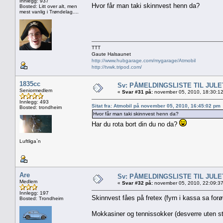
Innlegg: 937
Hvor får man taki skinnvest henn da?
Bosted: Litt over alt, men
mest vanlig i Trøndelag....
TTT
Gaute Halsaunet
http://www.hubgarage.com/mygarage/Atmobil
http://tvwk.tripod.com/
1835cc
Sv: PÅMELDINGSLISTE TIL JUL
Seniormedlem
«
Svar #31 på:
november 05, 2010, 18:30:1
Innlegg: 493
Sitat fra: Atmobil på november 05, 2010, 16:45:02 pm
Bosted: trondheim
Hvor får man taki skinnvest henn da?
Har du rota bort din du no da?
Luftliga`n
Are
Sv: PÅMELDINGSLISTE TIL JUL
Medlem
«
Svar #32 på:
november 05, 2010, 22:09:3
Innlegg: 197
Skinnvest fåes på fretex (fyrn i kassa sa for
Bosted: Trondheim
Mokkasiner og tennissokker (desverre uten st