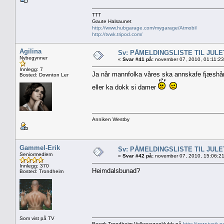
TTT
Gaute Halsaunet
http://www.hubgarage.com/mygarage/Atmobil
http://tvwk.tripod.com/
Agilina
Sv: PÅMELDINGSLISTE TIL JUL
Nybegynner
«
Svar #41 på:
november 07, 2010, 01:11:23
Innlegg: 7
Ja når mannfolka våres ska annskafe fjæshår,
Bosted: Downton Ler
eller ka dokk si damer
Anniken Westby
Gammel-Erik
Sv: PÅMELDINGSLISTE TIL JUL
Seniormedlem
«
Svar #42 på:
november 07, 2010, 15:06:2
Innlegg: 370
Heimdalsbunad?
Bosted: Trondheim
Som vist på TV
Besøk Trondheim Volkswagenklubb på
http://www.tvwk.n