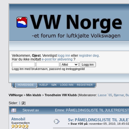
Velkommen,
Gjest
. Vennligst
logg inn
eller
registrer deg
.
Har du ikke mottatt
e-post for aktivering
?
Logg inn med brukernavn, passord og innloggingstid
HOVEDSIDE
HJELP
SØK
LOGG INN
REGISTRER
VWNorge
>
Min klubb
>
Trondheim VW Klubb
(Moderatorer:
Lasse `65
,
Bjørnar
,
Bu
Sider:
1
[
2
]
Skrevet av
Emne: PÅMELDINGSLISTE TIL JULETREFESTE
Atmobil
Sv: PÅMELDINGSLISTE TIL JUL
Supermedlem
«
Svar #30 på:
november 05, 2010, 16:45:0