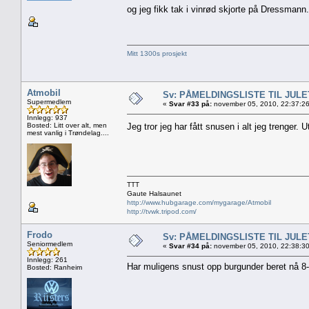
og jeg fikk tak i vinrød skjorte på Dressmann.
Mitt 1300s prosjekt
Atmobil
Sv: PÅMELDINGSLISTE TIL JUL
Supermedlem
«
Svar #33 på:
november 05, 2010, 22:37:2
Innlegg: 937
Bosted: Litt over alt, men
Jeg tror jeg har fått snusen i alt jeg trenger. 
mest vanlig i Trøndelag....
TTT
Gaute Halsaunet
http://www.hubgarage.com/mygarage/Atmobil
http://tvwk.tripod.com/
Frodo
Sv: PÅMELDINGSLISTE TIL JUL
Seniormedlem
«
Svar #34 på:
november 05, 2010, 22:38:3
Innlegg: 261
Har muligens snust opp burgunder beret nå 8
Bosted: Ranheim