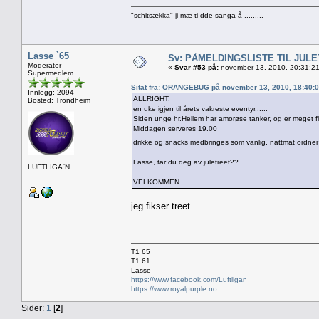
"schitsækka" ji mæ ti dde sanga å .........
Lasse `65
Sv: PÅMELDINGSLISTE TIL JUL
Moderator
«
Svar #53 på:
november 13, 2010, 20:31:2
Supermedlem
Sitat fra: ORANGEBUG på november 13, 2010, 18:40:
Innlegg: 2094
ALLRIGHT.
Bosted: Trondheim
en uke igjen til årets vakreste eventyr......
Siden unge hr.Hellem har amorøse tanker, og er meget fli
Middagen serveres 19.00
drikke og snacks medbringes som vanlig, nattmat ordner v
Lasse, tar du deg av juletreet??
LUFTLIGA`N
VELKOMMEN.
jeg fikser treet.
T1 65
T1 61
Lasse
https://www.facebook.com/Luftligan
https://www.royalpurple.no
Sider:
1
[
2
]