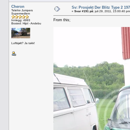
Cheron
Sv: Prosjekt Der Blitz Type 2 19
Telehiv Jumpers
«
Svar #191 på:
juli 29, 2011, 15:00:40 pm
Supermedlem
From this;
Innlegg: 4993
Bosted: Hijol - Andebu
Luftkjølt? Ja takk!