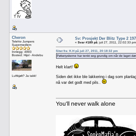
Cheron
Sv: Prosjekt Der Blitz Type 2 19
Telehiv Jumpers
«
Svar #189 på:
juli 27, 2011, 22:02:33 pm
Supermedlem
Sitat fra: K.H på juli 27, 2011, 20:18:32 pm
Innlegg: 4993
Bosted: Hijol - Andebu
Pølsetyskerne har tenkt seg grundig om når de laget dø
Helt klart!
Luftkjølt? Ja takk!
Siden det ikke ble lakkering i dag som planla
nå var det godt med pils..
You'll never walk alone