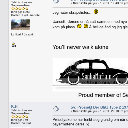
Telehiv Jumpers
«
Svar #187 på:
juli 27, 2011, 19:43:56 pm
Supermedlem
Innlegg: 4993
Jeg hater skrapelister...
Bosted: Hijol - Andebu
Uansett, dørene er nå satt sammen med nye s
kom på plass
Å helliga ånd og jeg gle
Luftkjølt? Ja takk!
You'll never walk alone
Proud member of Senk
K.H
Sv: Prosjekt Der Blitz Type 2 19
Telehiv Jumpers
«
Svar #188 på:
juli 27, 2011, 20:18:32 pm
Supermedlem
Pølsetyskerne har tenkt seg grundig om når d
Innlegg: 979
Bosted: Verdal
bayermøtene deres :-)