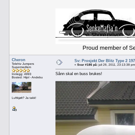
Proud member of Senk
Cheron
Sv: Prosjekt Der Blitz Type 2 19
Telehiv Jumpers
«
Svar #186 på:
juli 26, 2011, 23:13:38 pm
Supermedlem
Sånn skal en buss brukes!
Innlegg: 4993
Bosted: Hijol - Andebu
Luftkjølt? Ja takk!