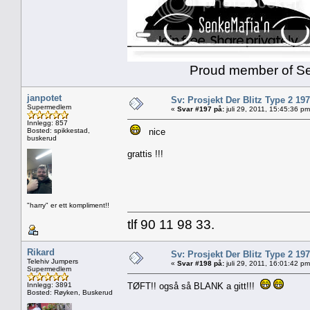
Proud member of Senk
janpotet
Sv: Prosjekt Der Blitz Type 2 19
Supermedlem
«
Svar #197 på:
juli 29, 2011, 15:45:36 pm
Innlegg: 857
Bosted: spikkestad,
nice
buskerud
grattis !!!
"harry" er ett kompliment!!
tlf 90 11 98 33.
Rikard
Sv: Prosjekt Der Blitz Type 2 19
Telehiv Jumpers
«
Svar #198 på:
juli 29, 2011, 16:01:42 pm
Supermedlem
Innlegg: 3891
TØFT!! også så BLANK a gitt!!!
Bosted: Røyken, Buskerud