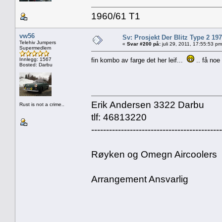
1960/61 T1
vw56
Sv: Prosjekt Der Blitz Type 2 19
Telehiv Jumpers
«
Svar #200 på:
juli 29, 2011, 17:55:53 pm
Supermedlem
Innlegg: 1567
fin kombo av farge det her leif...
.. få noe
Bosted: Darbu
Erik Andersen 3322 Darbu
Rust is not a crime..
tlf: 46813220
--------------------------------------------
Røyken og Omegn Aircoolers
Arrangement Ansvarlig