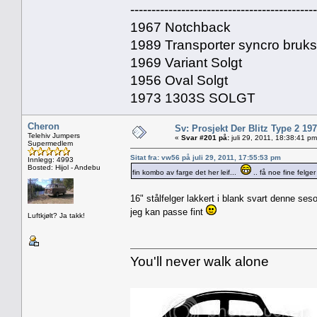
--------------------------------------------
1967 Notchback
1989 Transporter syncro bruk
1969 Variant Solgt
1956 Oval Solgt
1973 1303S SOLGT
Cheron
Sv: Prosjekt Der Blitz Type 2 19
Telehiv Jumpers
«
Svar #201 på:
juli 29, 2011, 18:38:41 pm
Supermedlem
Sitat fra: vw56 på juli 29, 2011, 17:55:53 pm
Innlegg: 4993
Bosted: Hijol - Andebu
fin kombo av farge det her leif...
.. få noe fine felg
16" stålfelger lakkert i blank svart denne se
jeg kan passe fint
Luftkjølt? Ja takk!
You'll never walk alone