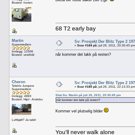
Bosted: horten
68 T2 early bay
Martin
Sv: Prosjekt Der Blitz Type 2 19
Supermedlem
«
Svar #184 på:
juli 26, 2011, 20:30:45 pm
Innlegg: 12506
når kommer det lakk på resten?
Bosted: vestfold
Cheron
Sv: Prosjekt Der Blitz Type 2 19
Telehiv Jumpers
«
Svar #185 på:
juli 26, 2011, 22:13:33 pm
Supermedlem
Sitat fra: Martin på juli 26, 2011, 20:30:45 pm
Innlegg: 4993
Bosted: Hijol - Andebu
når kommer det lakk på resten?
Kommer vel plutselig bilder
Luftkjølt? Ja takk!
You'll never walk alone