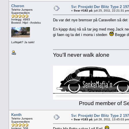
Cheron
Sv: Prosjekt Der Blitz Type 2 19
Telehiv Jumpers
«
Svar #182 på:
juli 25, 2011, 22:21:31 pm
Supermedlem
Innlegg: 4993
Da var det nye bremser på Caravellen så det blir
Bosted: Hijol - Andebu
En kjapp dusj nå så tar jeg med meg Jack ned 
gi faen og ta det i morra i steden
Begge de
Luftkjølt? Ja takk!
You'll never walk alone
Proud member of Senk
Kenth
Sv: Prosjekt Der Blitz Type 2 19
Telehiv Jumpers
«
Svar #183 på:
juli 26, 2011, 13:45:03 pm
Supermedlem
Innlegg: 508
Detta blir flotte saker Leif Egil