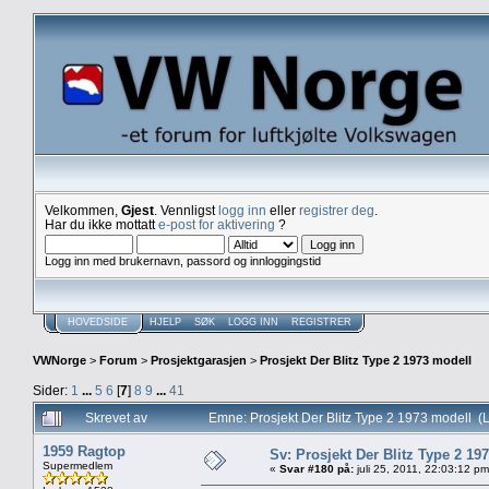
Velkommen,
Gjest
. Vennligst
logg inn
eller
registrer deg
.
Har du ikke mottatt
e-post for aktivering
?
Logg inn med brukernavn, passord og innloggingstid
HOVEDSIDE
HJELP
SØK
LOGG INN
REGISTRER
VWNorge
>
Forum
>
Prosjektgarasjen
>
Prosjekt Der Blitz Type 2 1973 modell
Sider:
1
...
5
6
[
7
]
8
9
...
41
Skrevet av
Emne: Prosjekt Der Blitz Type 2 1973 modell (
1959 Ragtop
Sv: Prosjekt Der Blitz Type 2 19
Supermedlem
«
Svar #180 på:
juli 25, 2011, 22:03:12 pm