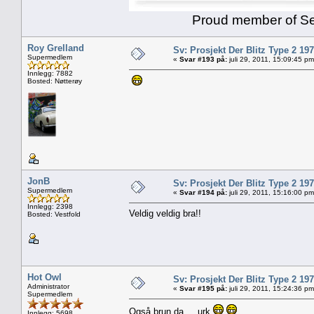
Proud member of Senk
Roy Grelland
Sv: Prosjekt Der Blitz Type 2 19
Supermedlem
«
Svar #193 på:
juli 29, 2011, 15:09:45 pm
Innlegg: 7882
Bosted: Nøtterøy
JonB
Sv: Prosjekt Der Blitz Type 2 19
Supermedlem
«
Svar #194 på:
juli 29, 2011, 15:16:00 pm
Innlegg: 2398
Veldig veldig bra!!
Bosted: Vestfold
Hot Owl
Sv: Prosjekt Der Blitz Type 2 19
Administrator
«
Svar #195 på:
juli 29, 2011, 15:24:36 pm
Supermedlem
Også brun da... urk
Innlegg: 5698