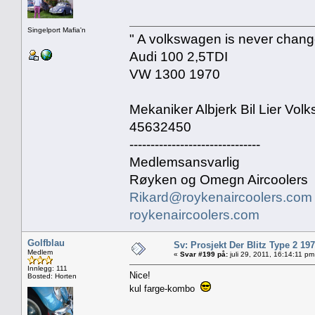
Singelport Mafia'n
" A volkswagen is never changed
Audi 100 2,5TDI
VW 1300 1970
Mekaniker Albjerk Bil Lier Vo
45632450
-------------------------------
Medlemsansvarlig
Røyken og Omegn Aircoolers
Rikard@roykenaircoolers.com
roykenaircoolers.com
Golfblau
Sv: Prosjekt Der Blitz Type 2 19
Medlem
«
Svar #199 på:
juli 29, 2011, 16:14:11 pm
Innlegg: 111
Nice!
Bosted: Horten
kul farge-kombo