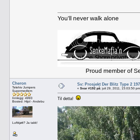
You'll never walk alone
Proud member of Senk
Cheron
Sv: Prosjekt Der Blitz Type 2 19
Telehiv Jumpers
«
Svar #192 på:
juli 29, 2011, 15:03:50 pm
Supermedlem
Innlegg: 4993
Til detta!
Bosted: Hijol - Andebu
Luftkjølt? Ja takk!