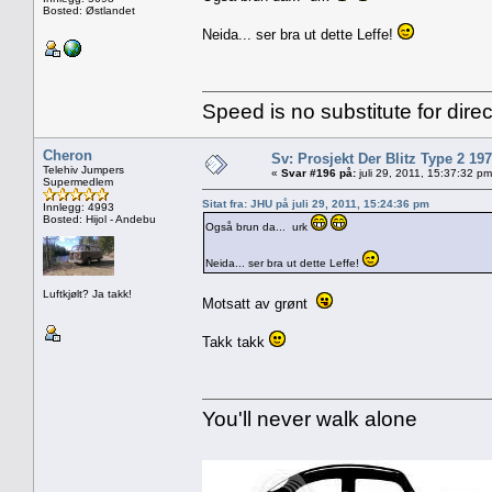
Bosted: Østlandet
Neida... ser bra ut dette Leffe!
Speed is no substitute for direc
Cheron
Sv: Prosjekt Der Blitz Type 2 19
Telehiv Jumpers
«
Svar #196 på:
juli 29, 2011, 15:37:32 pm
Supermedlem
Sitat fra: JHU på juli 29, 2011, 15:24:36 pm
Innlegg: 4993
Bosted: Hijol - Andebu
Også brun da... urk
Neida... ser bra ut dette Leffe!
Luftkjølt? Ja takk!
Motsatt av grønt
Takk takk
You'll never walk alone