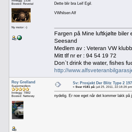
Innlegg: 1538
Dette blir bra Leif Egil.
Bosted: Revetal
VWhilsen Alf
Ny motor :-)
Fargen på Mine luftkjølte biler
Seesand
Medlem av : Veteran VW klubb
Mitt tlf nr er : 94 54 19 72
Don`t drink the water, fishes fuc
http://www.alfsveteranbilgaras
Roy Grelland
Sv: Prosjekt Der Blitz Type 2 19
Supermedlem
«
Svar #181 på:
juli 25, 2011, 22:16:26 pm
Innlegg: 7882
nydelig. Er noe eget når det kommer lakk på j
Bosted: Nøtterøy