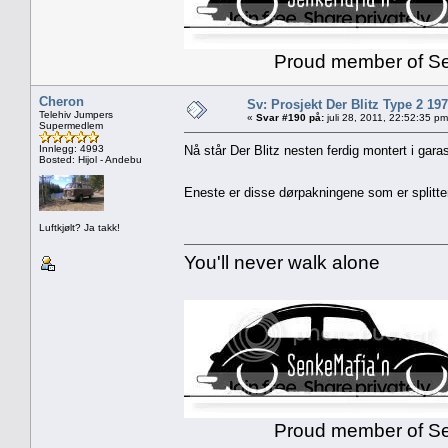
Proud member of Senk
Cheron
Sv: Prosjekt Der Blitz Type 2 19
Telehiv Jumpers
«
Svar #190 på:
juli 28, 2011, 22:52:35 pm
Supermedlem
Innlegg: 4993
Nå står Der Blitz nesten ferdig montert i gar
Bosted: Hijol - Andebu
Eneste er disse dørpakningene som er splitt
Luftkjølt? Ja takk!
You'll never walk alone
Proud member of Senk