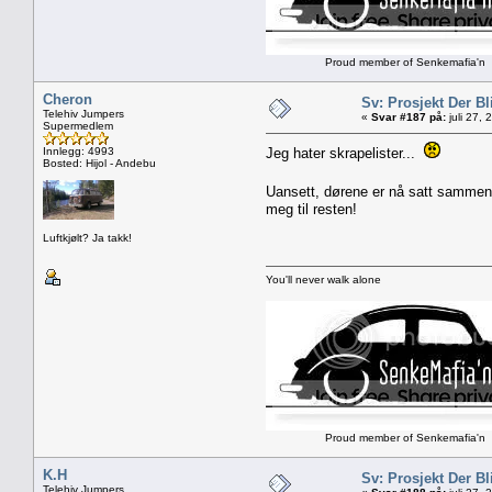
Proud member of Senkemafia'n
Cheron
Sv: Prosjekt Der Bl
Telehiv Jumpers
«
Svar #187 på:
juli 27,
Supermedlem
Innlegg: 4993
Jeg hater skrapelister...
Bosted: Hijol - Andebu
Uansett, dørene er nå satt sammen
meg til resten!
Luftkjølt? Ja takk!
You'll never walk alone
Proud member of Senkemafia'n
K.H
Sv: Prosjekt Der Bl
Telehiv Jumpers