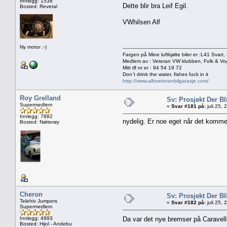
Innlegg: 1538
Dette blir bra Leif Egil.
Bosted: Revetal
VWhilsen Alf
Ny motor :-)
Fargen på Mine luftkjølte biler er :L41 Svar
Medlem av : Veteran VW klubben, Folk & Vo
Mitt tlf nr er : 94 54 19 72
Don`t drink the water, fishes fuck in it
http://www.alfsveteranbilgarasje.com/
Roy Grelland
Sv: Prosjekt Der Bl
Supermedlem
«
Svar #181 på:
juli 25,
Innlegg: 7882
nydelig. Er noe eget når det kommer
Bosted: Nøtterøy
Cheron
Sv: Prosjekt Der Bl
Telehiv Jumpers
«
Svar #182 på:
juli 25,
Supermedlem
Innlegg: 4993
Da var det nye bremser på Caravellen 
Bosted: Hijol - Andebu