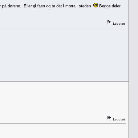
 på dørene.. Eller gi faen og ta det i morra i steden
Begge deler
Loggført
Loggført