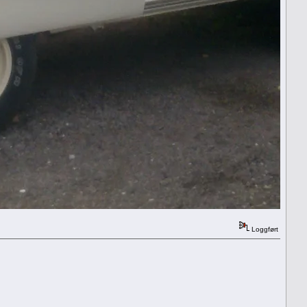
Loggført