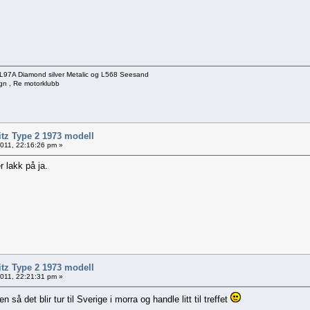
t, L97A Diamond silver Metalic og L568 Seesand
gn , Re motorklubb
itz Type 2 1973 modell
 2011, 22:16:26 pm »
 lakk på ja.
itz Type 2 1973 modell
 2011, 22:21:31 pm »
så det blir tur til Sverige i morra og handle litt til treffet