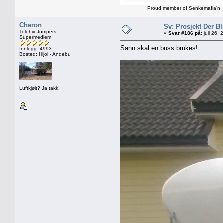
Proud member of Senkemafia'n
Cheron
Sv: Prosjekt Der Bl
Telehiv Jumpers
«
Svar #186 på:
juli 26,
Supermedlem
Sånn skal en buss brukes!
Innlegg: 4993
Bosted: Hijol - Andebu
Luftkjølt? Ja takk!