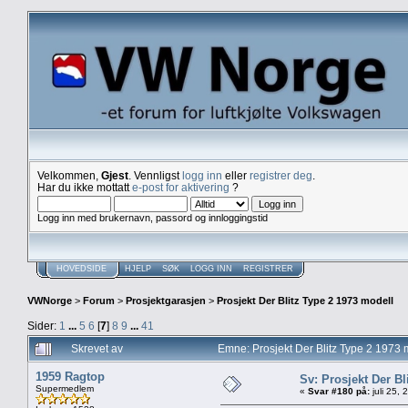
Velkommen,
Gjest
. Vennligst
logg inn
eller
registrer deg
.
Har du ikke mottatt
e-post for aktivering
?
Logg inn med brukernavn, passord og innloggingstid
HOVEDSIDE
HJELP
SØK
LOGG INN
REGISTRER
VWNorge
>
Forum
>
Prosjektgarasjen
>
Prosjekt Der Blitz Type 2 1973 modell
Sider:
1
...
5
6
[
7
]
8
9
...
41
Skrevet av
Emne: Prosjekt Der Blitz Type 2 1973
1959 Ragtop
Sv: Prosjekt Der Bl
Supermedlem
«
Svar #180 på:
juli 25,