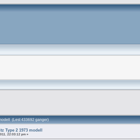
 modell (Lest 433692 ganger)
itz Type 2 1973 modell
 2011, 22:03:12 pm »