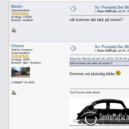
Martin
Sv: Prosjekt Der Bl
Supermedlem
«
Svar #184 på:
juli 26,
Innlegg: 12506
når kommer det lakk på resten?
Bosted: vestfold
Cheron
Sv: Prosjekt Der Bl
Telehiv Jumpers
«
Svar #185 på:
juli 26,
Supermedlem
Sitat fra: Martin på juli 26, 2011, 20:30:45
Innlegg: 4993
Bosted: Hijol - Andebu
når kommer det lakk på resten?
Kommer vel plutselig bilder
Luftkjølt? Ja takk!
You'll never walk alone