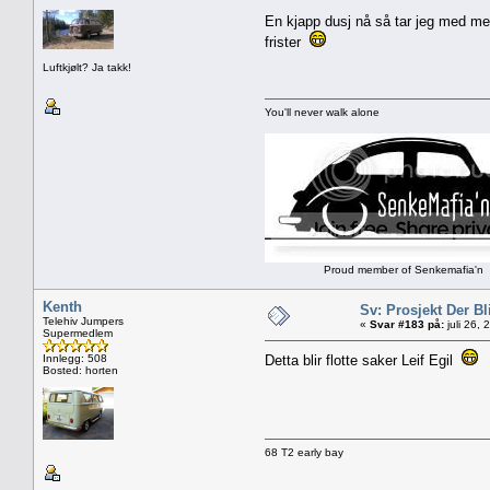
En kjapp dusj nå så tar jeg med meg
frister
Luftkjølt? Ja takk!
You'll never walk alone
Proud member of Senkemafia'n
Kenth
Sv: Prosjekt Der Bl
Telehiv Jumpers
«
Svar #183 på:
juli 26,
Supermedlem
Innlegg: 508
Detta blir flotte saker Leif Egil
Bosted: horten
68 T2 early bay