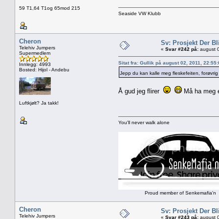
59 T1,64 T1og 65mod 215
Seaside VW Klubb
Cheron
Sv: Prosjekt Der Bl
Telehiv Jumpers
«
Svar #242 på:
august 0
Supermedlem
Sitat fra: Gullik på august 02, 2011, 22:55
Innlegg: 4993
Bosted: Hijol - Andebu
Jepp du kan kalle meg fleskefeiten, forøvrig 
Å gud jeg flirer
Må ha meg e
Luftkjølt? Ja takk!
You'll never walk alone
Proud member of Senkemafia'n
Cheron
Sv: Prosjekt Der Bl
Telehiv Jumpers
«
Svar #243 på:
august 0