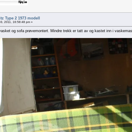
itz Type 2 1973 modell
3, 2011, 16:58:48 pm »
vasket og sofa prøvemontert. Mindre trekk er tatt av og kastet inn i vaskema