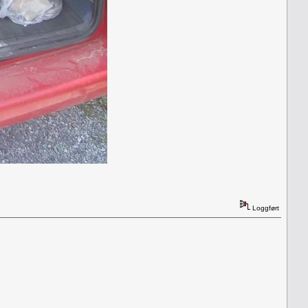
Loggført