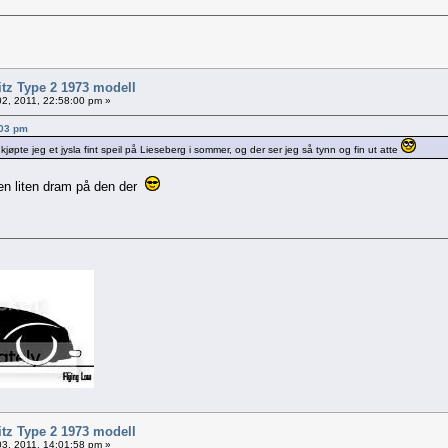
itz Type 2 1973 modell
2, 2011, 22:58:00 pm »
:03 pm
kjøpte jeg et jysla fint speil på Lieseberg i sommer, og der ser jeg så tynn og fin ut atte
n liten dram på den der
itz Type 2 1973 modell
3, 2011, 14:01:58 pm »