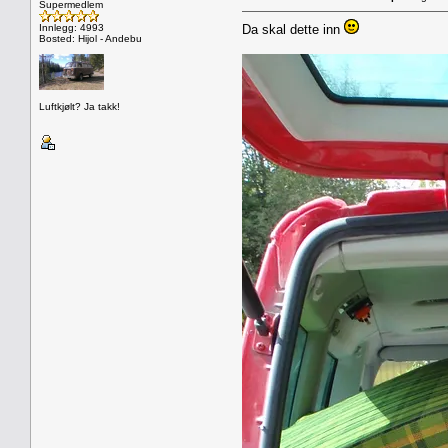
Supermedlem
Innlegg: 4993
Da skal dette inn
Bosted: Hijol - Andebu
Luftkjølt? Ja takk!