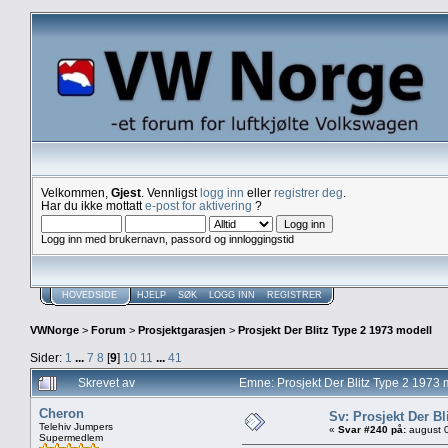
Velkommen,
Gjest
. Vennligst
logg inn
eller
registrer deg
.
Har du ikke mottatt
e-post for aktivering
?
Logg inn med brukernavn, passord og innloggingstid
HOVEDSIDE
HJELP
SØK
LOGG INN
REGISTRER
VWNorge
>
Forum
>
Prosjektgarasjen
>
Prosjekt Der Blitz Type 2 1973 modell
Sider:
1
...
7
8
[
9
]
10
11
...
41
Skrevet av
Emne: Prosjekt Der Blitz Type 2 1973
Cheron
Sv: Prosjekt Der Bl
Telehiv Jumpers
«
Svar #240 på:
august 0
Supermedlem