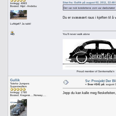
Sitat fra: Gullik på august 02, 2011, 22:48
Innlegg: 4993
Bosted: Hijol - Andebu
Det var nok kotelettene zom var dødzztøtet
Du er svææært raus i kjeften til å
Luftkjølt? Ja takk!
You'll never walk alone
Proud member of Senkemafia'n
Gullik
Sv: Prosjekt Der Bl
Telehiv Jumpers
«
Svar #241 på:
august 0
Supermedlem
Innlegg: 1780
Jepp du kan kalle meg fleskefeiten, 
Bosted: Kragerø.....Norway.....