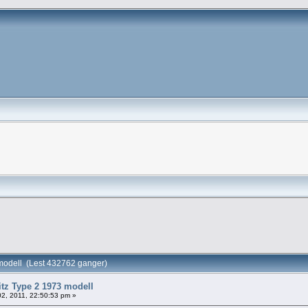
 modell (Lest 432762 ganger)
itz Type 2 1973 modell
2, 2011, 22:50:53 pm »