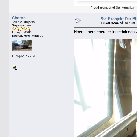
Proud member of Senkemafia'n
Cheron
Sv: Prosjekt Der Bl
Telehiv Jumpers
«
Svar #244 på:
august 0
Supermedlem
Noen timer senere er innredningen 
Innlegg: 4993
Bosted: Hijol - Andebu
Luftkjølt? Ja takk!