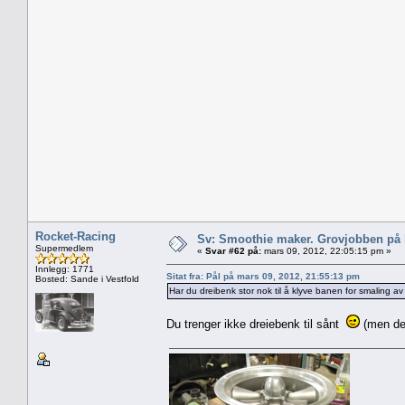
Rocket-Racing
Sv: Smoothie maker. Grovjobben på b
Supermedlem
«
Svar #62 på:
mars 09, 2012, 22:05:15 pm »
Innlegg: 1771
Sitat fra: Pål på mars 09, 2012, 21:55:13 pm
Bosted: Sande i Vestfold
Har du dreibenk stor nok til å klyve banen for smaling av
Du trenger ikke dreiebenk til sånt
(men de