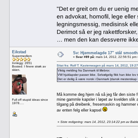
"Det er greit om du er uenig me
en advokat, homofil, lege eller 
legningsmessig, medisinsk ell
Derimot så er jeg rakettforsker
… men den kan dessverre ikke
Eikstad
Sv: Hjemmelagde 17" stål smoothi
Supermedlem
«
Svar #89 på:
mars 14, 2012, 22:56:51 pm 
Innlegg: 2651
Sitat fra: Rolf T. Kastenwagen på mars 14, 2012, 19:2
Bosted: I finere strøk av
skien.
Viktig melding fra Danmark til lillebror.
VW hjuklapsler passer ikke. Selvølgelig fikk han ikke lov ti
Det er deilig å være norsk i Danmark (dansk mesterskap i 
Må komme deg hjem nå så jeg får den siste fel
mine gammle kapsler i løpet av kvelden slik at
Full off stupid ideas since
1978.....
tilgang på dreibenk, fresemaskin og hammer og 
av enten felg eller kapsel
«
Siste redigering: mars 14, 2012, 23:14:22 pm av Bable