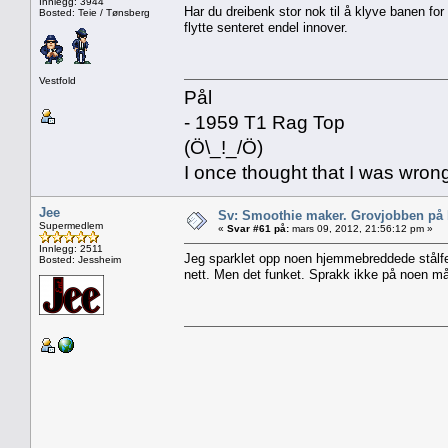
Innlegg: 3944
Har du dreibenk stor nok til å klyve banen fo
Bosted: Teie / Tønsberg
flytte senteret endel innover.
Vestfold
Pål
- 1959 T1 Rag Top
(Ö\_!_/Ö)
I once thought that I was wron
Jee
Sv: Smoothie maker. Grovjobben på b
Supermedlem
«
Svar #61 på:
mars 09, 2012, 21:56:12 pm »
Innlegg: 2511
Jeg sparklet opp noen hjemmebreddede stålfe
Bosted: Jessheim
nett. Men det funket. Sprakk ikke på noen må