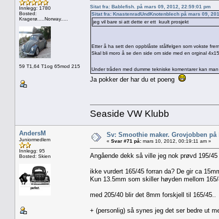
Sitat fra: Bablefish. på mars 09, 2012, 22:59:01 pm
Innlegg: 1780
Bosted:
Sitat fra: KnastenradUndKnotenblech på mars 09, 20
Kragerø.....Norway.....
jeg vil bare si att dette er ett kuult prosjekt
Etter å ha sett den oppblåste stålfelgen som vokste fre
Skal bli moro å se den side om side med en orginal 4x15
59 T1,64 T1og 65mod 215
Under tråden med dumme tekniske komentarer kan man jo 
Ja pokker der har du et poeng
Seaside VW Klubb
AndersM
Sv: Smoothie maker. Grovjobben på b
Juniormedlem
«
Svar #71 på:
mars 10, 2012, 00:19:11 am »
Innlegg: 95
Angående dekk så ville jeg nok prøvd 195/45 
Bosted: Skien
ikke vurdert 165/45 forran da? De gir ca 15m
Kun 13.5mm som skiller høyden mellom 165/
med 205/40 blir det 8mm forskjell til 165/45..
+ (personlig) så synes jeg det ser bedre ut 