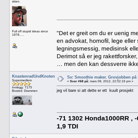
skien.
Full off stupid ideas since
"Det er greit om du er uenig me
1978.....
en advokat, homofil, lege eller 
legningsmessig, medisinsk ell
Derimot så er jeg rakettforsker
… men den kan dessverre ikke
KnastenradUndKnotenblech
Sv: Smoothie maker. Grovjobben på b
Supermedlem
«
Svar #68 på:
mars 09, 2012, 22:52:16 pm »
Innlegg: 7175
jeg vil bare si att dette er ett kuult prosjekt
Bosted: Drammen
-71 1302 Honda1000RR , -6
1,9 TDI