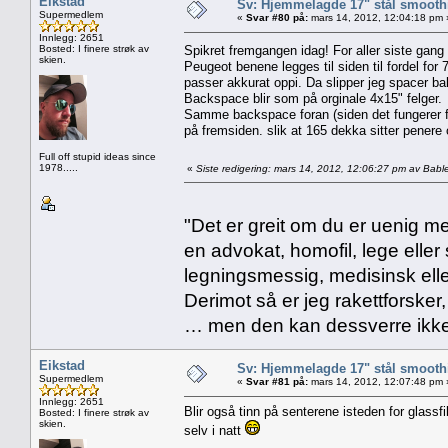
Eikstad
Sv: Hjemmelagde 17" stål smoothi
Supermedlem
«
Svar #80 på:
mars 14, 2012, 12:04:18 pm 
Innlegg: 2651
Bosted: I finere strøk av
Spikret fremgangen idag! For aller siste gang
skien.
Peugeot benene legges til siden til fordel for
passer akkurat oppi. Da slipper jeg spacer b
Backspace blir som på orginale 4x15" felger.
Samme backspace foran (siden det fungerer fin
på fremsiden. slik at 165 dekka sitter penere o
Full off stupid ideas since
1978.....
«
Siste redigering: mars 14, 2012, 12:06:27 pm av Bable
"Det er greit om du er uenig me
en advokat, homofil, lege eller 
legningsmessig, medisinsk ell
Derimot så er jeg rakettforsker
… men den kan dessverre ikke
Eikstad
Sv: Hjemmelagde 17" stål smoothi
Supermedlem
«
Svar #81 på:
mars 14, 2012, 12:07:48 pm 
Innlegg: 2651
Blir også tinn på senterene isteden for glassf
Bosted: I finere strøk av
skien.
selv i natt