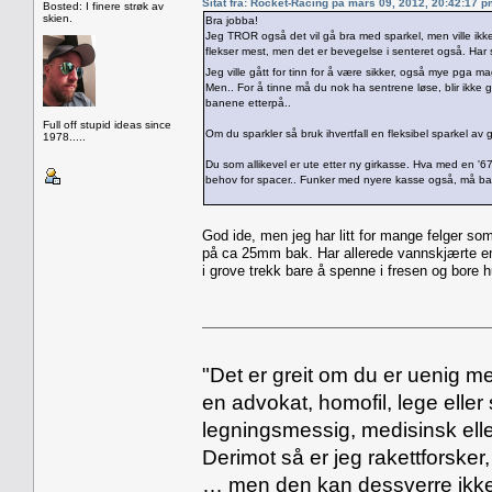
Sitat fra: Rocket-Racing på mars 09, 2012, 20:42:17 
Bosted: I finere strøk av
skien.
Bra jobba!
Jeg TROR også det vil gå bra med sparkel, men ville ikk
flekser mest, men det er bevegelse i senteret også. Har 
Jeg ville gått for tinn for å være sikker, også mye pga
Men.. For å tinne må du nok ha sentrene løse, blir ikke gr
banene etterpå..
Full off stupid ideas since
Om du sparkler så bruk ihvertfall en fleksibel sparkel av
1978.....
Du som allikevel er ute etter ny girkasse. Hva med en '
behov for spacer.. Funker med nyere kasse også, må bare
God ide, men jeg har litt for mange felger som
på ca 25mm bak. Har allerede vannskjærte emn
i grove trekk bare å spenne i fresen og bore hu
"Det er greit om du er uenig me
en advokat, homofil, lege eller 
legningsmessig, medisinsk ell
Derimot så er jeg rakettforsker
… men den kan dessverre ikke