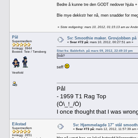
Bedre å kunne tre den GODT nedover hjula + 
Ble mye dekkstr her nå, men snadder for me
«
Siste redigering: mars 10, 2012, 01:15:13 am av And
Pål
Sv: Smoothie maker. Grovjobben på b
Supermedlem
«
Svar #72 på:
mars 10, 2012, 00:27:51 am »
Innlegg: 3944
Sitat fra: Bablefish. på mars 09, 2012, 22:49:10 pm
Bosted: Teie / Tønsberg
Stål?
seff
Vestfold
Pål
- 1959 T1 Rag Top
(Ö\_!_/Ö)
I once thought that I was wron
Eikstad
Sv: Hjemmelagde 17" stål smoothi
Supermedlem
«
Svar #73 på:
mars 12, 2012, 11:57:39 am 
Innlegg: 2651