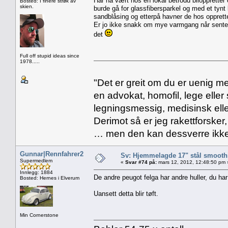
Har nå vært hos en lokal betrodd bilopprette
Bosted: I finere strøk av
skien.
burde gå for glassfibersparkel og med et tynt 
sandblåsing og etterpå havner de hos oppretter
Er jo ikke snakk om mye varmgang når sentere
det
Full off stupid ideas since
1978.....
"Det er greit om du er uenig me
en advokat, homofil, lege eller 
legningsmessig, medisinsk ell
Derimot så er jeg rakettforsker
… men den kan dessverre ikke
Gunnar|Rennfahrer2
Sv: Hjemmelagde 17" stål smoothi
Supermedlem
«
Svar #74 på:
mars 12, 2012, 12:48:50 pm 
Innlegg: 1884
De andre peugot felga har andre huller, du har
Bosted: Hernes i Elverum
Uansett detta blir tøft.
Min Cornerstone