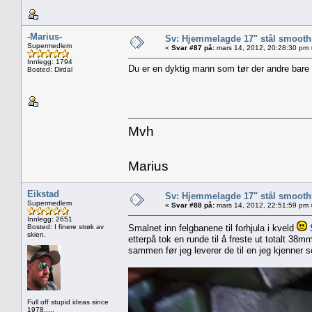
-Marius-
Sv: Hjemmelagde 17" stål smoothi
Supermedlem
«
Svar #87 på:
mars 14, 2012, 20:28:30 pm 
Innlegg: 1794
Du er en dyktig mann som tør der andre bare pr
Bosted: Dirdal
Mvh
Marius
Eikstad
Sv: Hjemmelagde 17" stål smoothi
Supermedlem
«
Svar #88 på:
mars 14, 2012, 22:51:59 pm 
Innlegg: 2651
Bosted: I finere strøk av
Smalnet inn felgbanene til forhjula i kveld
S
skien.
etterpå tok en runde til å freste ut totalt 38
sammen før jeg leverer de til en jeg kjenner 
Full off stupid ideas since
1978.....