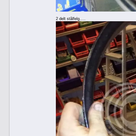
2 delt stålfelg.....