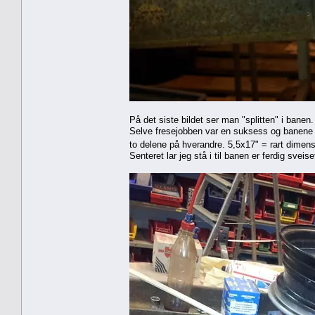
På det siste bildet ser man "splitten" i ba
Selve fresejobben var en suksess og banene p
to delene på hverandre. 5,5x17" = rart dimens
Senteret lar jeg stå i til banen er ferdig svei