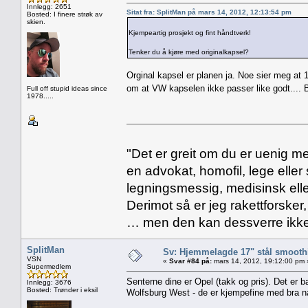
Innlegg: 2651
Sitat fra: SplitMan på mars 14, 2012, 12:13:54 pm
Bosted: I finere strøk av
skien.
Kjempeartig prosjekt og fint håndtverk!
Tenker du å kjøre med originalkapsel?
Orginal kapsel er planen ja. Noe sier meg at 
om at VW kapselen ikke passer like godt.... Bl
Full off stupid ideas since
1978.....
"Det er greit om du er uenig me
en advokat, homofil, lege eller 
legningsmessig, medisinsk ell
Derimot så er jeg rakettforsker
… men den kan dessverre ikke
SplitMan
Sv: Hjemmelagde 17" stål smoothi
VSN
«
Svar #84 på:
mars 14, 2012, 19:12:00 pm 
Supermedlem
Senterne dine er Opel (takk og pris). Det er b
Innlegg: 3676
Bosted: Trønder i eksil
Wolfsburg West - de er kjempefine med bra na