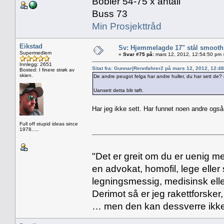
Bobler 54-75 x antall
Buss 73
Min Prosjekttråd
Eikstad
Sv: Hjemmelagde 17" stål smoothi
Supermedlem
«
Svar #75 på:
mars 12, 2012, 12:54:50 pm 
Innlegg: 2651
Sitat fra: Gunnar|Rennfahrer2 på mars 12, 2012, 12:4
Bosted: I finere strøk av
skien.
De andre peugot felga har andre huller, du har sett de? 
Uansett detta blir tøft.
Har jeg ikke sett. Har funnet noen andre også
Full off stupid ideas since
1978.....
"Det er greit om du er uenig me
en advokat, homofil, lege eller 
legningsmessig, medisinsk ell
Derimot så er jeg rakettforsker
… men den kan dessverre ikke