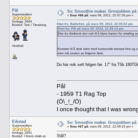
Pål
Sv: Smoothie maker. Grovjobben på b
Supermedlem
«
Svar #66 på:
mars 09, 2012, 22:47:26 pm »
Innlegg: 3944
Sitat fra: Bablefish. på mars 09, 2012, 22:35:02 pm
Bosted: Teie / Tønsberg
Sitat fra: Pål på mars 09, 2012, 21:55:13 pm
Har du dreibenk stor nok til å klyve banen for smaling a
Vestfold
Kommer til å dele mine med horisontalt montert fres og 
men må nesten se felgene først.
Du har nok sett felgen før. 17" fra T5b 180T
Pål
- 1959 T1 Rag Top
(Ö\_!_/Ö)
I once thought that I was wron
Eikstad
Sv: Smoothie maker. Grovjobben på b
Supermedlem
«
Svar #67 på:
mars 09, 2012, 22:49:10 pm »
Innlegg: 2651
Stål?
Bosted: I finere strøk av