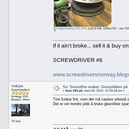
Felgbredding 003.JPG
(120.9 KB, 1000x751 - vist 729
If it ain't broke... sell it & buy o
SCREWDRIVER #6
www.screwdriversnorway.blog
riskyer
Sv: Smoothie maker. Grovjobben på b
Supermedlem
«
Svar #63 på:
mars 09, 2012, 22:20:28 pm »
Innlegg: 824
Tinn funker fint, men det må vaskes etterpå s
Bosted: Skien
Det er vel mindre jobb å bruke glassfiber spar
76 bay