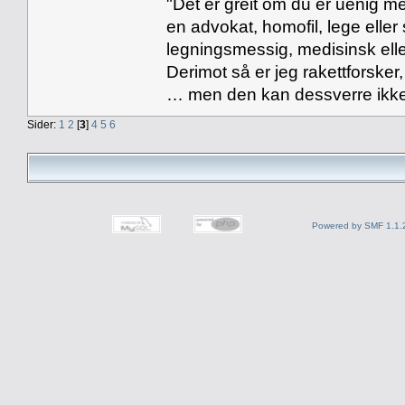
"Det er greit om du er uenig me
en advokat, homofil, lege eller 
legningsmessig, medisinsk ell
Derimot så er jeg rakettforsker
… men den kan dessverre ikke
Sider:
1
2
[
3
]
4
5
6
Powered by SMF 1.1.