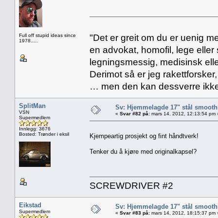
Full off stupid ideas since
"Det er greit om du er uenig me
1978.....
en advokat, homofil, lege eller 
legningsmessig, medisinsk ell
Derimot så er jeg rakettforsker
… men den kan dessverre ikke
SplitMan
Sv: Hjemmelagde 17" stål smoothi
VSN
«
Svar #82 på:
mars 14, 2012, 12:13:54 pm 
Supermedlem
Innlegg: 3676
Bosted: Trønder i eksil
Kjempeartig prosjekt og fint håndtverk!
Tenker du å kjøre med originalkapsel?
SCREWDRIVER #2
Eikstad
Sv: Hjemmelagde 17" stål smoothi
Supermedlem
«
Svar #83 på:
mars 14, 2012, 18:15:37 pm 