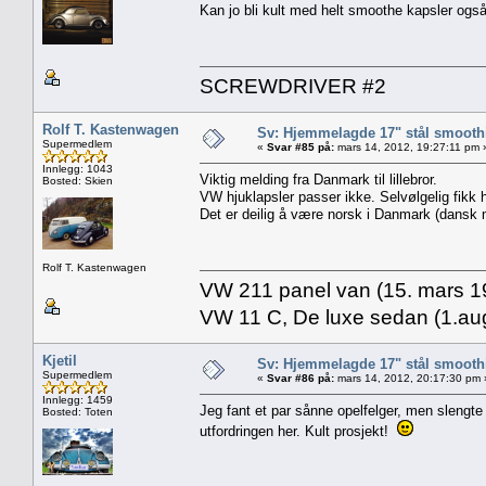
Kan jo bli kult med helt smoothe kapsler også
SCREWDRIVER #2
Rolf T. Kastenwagen
Sv: Hjemmelagde 17" stål smoothi
Supermedlem
«
Svar #85 på:
mars 14, 2012, 19:27:11 pm 
Innlegg: 1043
Viktig melding fra Danmark til lillebror.
Bosted: Skien
VW hjuklapsler passer ikke. Selvølgelig fikk han
Det er deilig å være norsk i Danmark (dansk m
Rolf T. Kastenwagen
VW 211 panel van (15. mars 19
VW 11 C, De luxe sedan (1.aug
Kjetil
Sv: Hjemmelagde 17" stål smoothi
Supermedlem
«
Svar #86 på:
mars 14, 2012, 20:17:30 pm 
Innlegg: 1459
Jeg fant et par sånne opelfelger, men slengte
Bosted: Toten
utfordringen her. Kult prosjekt!