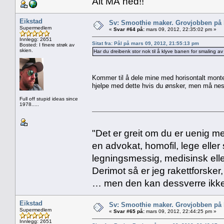
Alt MÅ ned!!
Eikstad
Sv: Smoothie maker. Grovjobben på b
Supermedlem
«
Svar #64 på:
mars 09, 2012, 22:35:02 pm »
Innlegg: 2651
Sitat fra: Pål på mars 09, 2012, 21:55:13 pm
Bosted: I finere strøk av
skien.
Har du dreibenk stor nok til å klyve banen for smaling av
Kommer til å dele mine med horisontalt monte
hjelpe med dette hvis du ønsker, men må nest
Full off stupid ideas since
1978.....
"Det er greit om du er uenig me
en advokat, homofil, lege eller 
legningsmessig, medisinsk ell
Derimot så er jeg rakettforsker
… men den kan dessverre ikke
Eikstad
Sv: Smoothie maker. Grovjobben på b
Supermedlem
«
Svar #65 på:
mars 09, 2012, 22:44:25 pm »
Innlegg: 2651