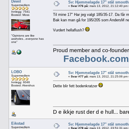
Dewil
Sv: Hjemmelagde 17" stål smoothi
Supermedlem
«
Svar #76 på:
mars 13, 2012, 21:12:40 pm 
Innlegg: 7541
Til mine 17" Har jeg valgt 185/35-17. Da får
Bosted: Moss
Bak kan man gå for 195/205 som AndersM nevn
Vurdert hellaflush?
"Opinions are like
assholes...everyone has
one"
Proud member and co-founder 
Facebook.com
LOBO
Sv: Hjemmelagde 17" stål smoothi
Supermedlem
«
Svar #77 på:
mars 13, 2012, 21:25:06 pm 
Innlegg: 6046
Bosted: Akershus
Dette blir fett bodenkratzer
D e ikkje rust der d e hull... ba
Eikstad
Sv: Hjemmelagde 17" stål smoothi
Supermedlem
«
Svar #78 på:
mars 13, 2012, 23:51:31 pm 