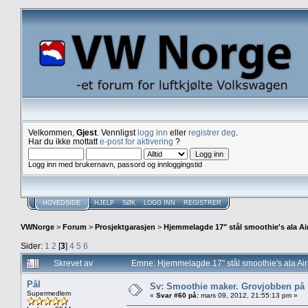
Velkommen,
Gjest
. Vennligst
logg inn
eller
registrer deg
.
Har du ikke mottatt
e-post for aktivering
?
Logg inn med brukernavn, passord og innloggingstid
HOVEDSIDE
HJELP
SØK
LOGG INN
REGISTRER
VWNorge
>
Forum
>
Prosjektgarasjen
>
Hjemmelagde 17" stål smoothie's ala Ai
Sider:
1
2
[
3
]
4
5
6
Skrevet av
Emne: Hjemmelagde 17" stål smoothie's ala Ai
Pål
Sv: Smoothie maker. Grovjobben på b
Supermedlem
«
Svar #60 på:
mars 09, 2012, 21:55:13 pm »