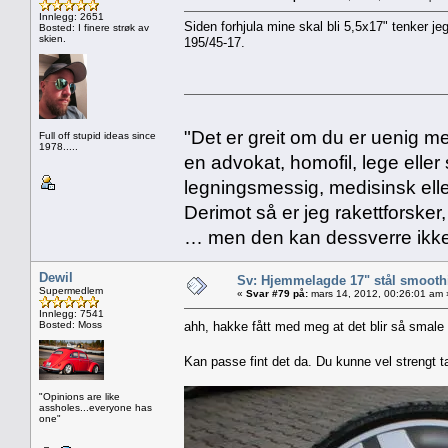
Innlegg: 2651
Siden forhjula mine skal bli 5,5x17" tenker je
Bosted: I finere strøk av
skien.
195/45-17.
"Det er greit om du er uenig me
Full off stupid ideas since
1978.....
en advokat, homofil, lege eller 
legningsmessig, medisinsk ell
Derimot så er jeg rakettforsker
… men den kan dessverre ikke
Dewil
Sv: Hjemmelagde 17" stål smoothi
Supermedlem
«
Svar #79 på:
mars 14, 2012, 00:26:01 am 
Innlegg: 7541
Bosted: Moss
ahh, hakke fått med meg at det blir så smale 
Kan passe fint det da. Du kunne vel strengt t
"Opinions are like
assholes...everyone has
one"