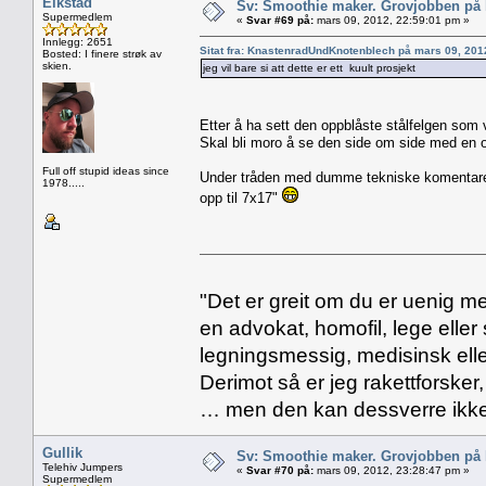
Eikstad
Sv: Smoothie maker. Grovjobben på b
Supermedlem
«
Svar #69 på:
mars 09, 2012, 22:59:01 pm »
Innlegg: 2651
Sitat fra: KnastenradUndKnotenblech på mars 09, 201
Bosted: I finere strøk av
skien.
jeg vil bare si att dette er ett kuult prosjekt
Etter å ha sett den oppblåste stålfelgen som
Skal bli moro å se den side om side med en or
Full off stupid ideas since
Under tråden med dumme tekniske komentarer 
1978.....
opp til 7x17"
"Det er greit om du er uenig me
en advokat, homofil, lege eller 
legningsmessig, medisinsk ell
Derimot så er jeg rakettforsker
… men den kan dessverre ikke
Gullik
Sv: Smoothie maker. Grovjobben på b
Telehiv Jumpers
«
Svar #70 på:
mars 09, 2012, 23:28:47 pm »
Supermedlem