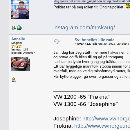
Jeg synes det er fint de gjør jobben sin og plukker ut b
Politiet tar på seg rollen til: Originalpolitiet
instagram.com/mrskaug/
Annelie
Sv: Annelies lille røde
Medlem
«
Svar #127 på:
juni 30, 2013, 20:55:47
Innlegg: 167
Ja, i dag har Jeg stått i nermere halvannen
Bosted: Drammen
og prøve og få bilen till og gå på tomgang.
Ladelampa lyste hver gang jeg tråkka in clutc
Ett par hyggelige mannfolk stoppa innom for o
hvertfall, med en veldig missfornøyd motor, ik
Får bytte plugger, gå over forgasser og stille 
VW 1200 -65 "Frøkna"
VW 1300 -66 "Josephine"
Josephine:
http://www.vwnorge
Frøkna:
http://www.vwnorge.no