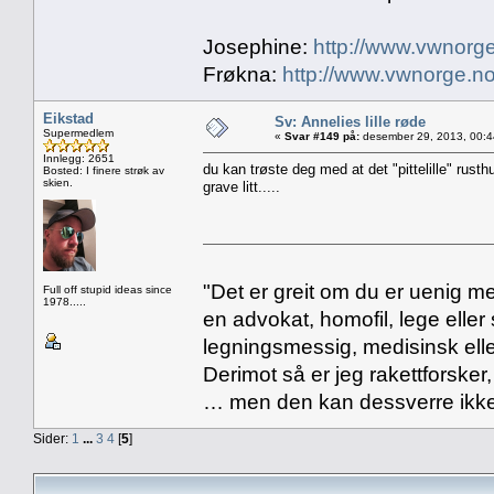
Josephine:
http://www.vwnorge
Frøkna:
http://www.vwnorge.no
Eikstad
Sv: Annelies lille røde
Supermedlem
«
Svar #149 på:
desember 29, 2013, 00:4
Innlegg: 2651
du kan trøste deg med at det "pittelille" rusth
Bosted: I finere strøk av
skien.
grave litt.....
"Det er greit om du er uenig me
Full off stupid ideas since
1978.....
en advokat, homofil, lege eller 
legningsmessig, medisinsk ell
Derimot så er jeg rakettforsker
… men den kan dessverre ikke
Sider:
1
...
3
4
[
5
]