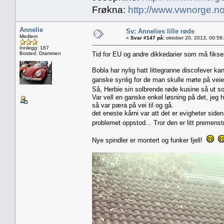
Frøkna:
http://www.vwnorge.no
Annelie
Sv: Annelies lille røde
Medlem
«
Svar #147 på:
oktober 20, 2013, 00:58
Innlegg: 167
Bosted: Drammen
Tid for EU og andre dikkedarier som må fiks
Bobla har nylig hatt littegranne discofever kan 
ganske synlig for de man skulle møte på vei
Så, Herbie sin solbrende røde kusine så ut s
Var vell en ganske enkel løsning på det, jeg ha
så var pæra på vei til og gå.
det eneste kårni var att det er evigheter siden 
problemet oppstod... Tror den er litt premen
Nye spindler er montert og funker fjell!