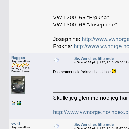
VW 1200 -65 "Frøkna"
VW 1300 -66 "Josephine"
Josephine:
http://www.vwnorge
Frøkna:
http://www.vwnorge.no
Ruggen
Sv: Annelies lille røde
Supermedlem
«
Svar #136 på:
juli 15, 2013, 00:56:12
Innlegg: 2110
Bosted: Herre
Da kommer nok frøkna til å skinne
Skulle jeg glemme noe jeg har
http://www.vwnorge.no/index
vw-t1
Sv: Annelies lille røde
Supermedlem
«
Svar #137 på:
juli 15, 2013, 11:47:55