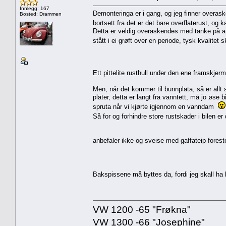
Innlegg: 167
Demonteringa er i gang, og jeg finner overaskend
Bosted: Drammen
bortsett fra det er det bare overflaterust, og 
Detta er veldig overaskendes med tanke på att
stått i ei grøft over en periode, tysk kvalitet 
Ett pittelite rusthull under den ene framskjer
Men, når det kommer til bunnplata, så er allt
plater, detta er langt fra vanntett, må jo øse 
spruta når vi kjørte igjennom en vanndam
Så for og forhindre store rustskader i bilen e
anbefaler ikke og sveise med gaffateip forest
Bakspissene må byttes da, fordi jeg skall ha
VW 1200 -65 "Frøkna"
VW 1300 -66 "Josephine"