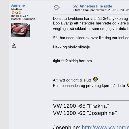
Annelie
Sv: Annelies lille røde
Medlem
«
Svar #146 på:
oktober 02, 2013, 23:23
Innlegg: 167
De siste kveldene har vi stått 3/4 stykken og
Bosted: Drammen
Bobla var jo ett ristendes hæ*vette og kjøre so
vinglinga, så sikkert ut som om jeg var drita t
Så, har noen bilder av hvor ille ting var inni de
Hakk og skeiv slitasje
tight fitt? aldrig hørt om..
Alt nytt og tight til slutt
Blir spennendes og prøve og kjøre på detta
VW 1200 -65 "Frøkna"
VW 1300 -66 "Josephine"
Josephine:
http://www.vwnorge