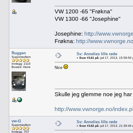
VW 1200 -65 "Frøkna"
VW 1300 -66 "Josephine"
Josephine:
http://www.vwnorge
Frøkna:
http://www.vwnorge.no
Ruggen
Sv: Annelies lille røde
Supermedlem
«
Svar #141 på:
juli 17, 2013, 15:59:50
Innlegg: 2110
Bosted: Herre
Nice
Skulle jeg glemme noe jeg har
http://www.vwnorge.no/index
vw-t1
Sv: Annelies lille røde
Supermedlem
«
Svar #142 på:
juli 17, 2013, 21:39:46
Innlegg: 707