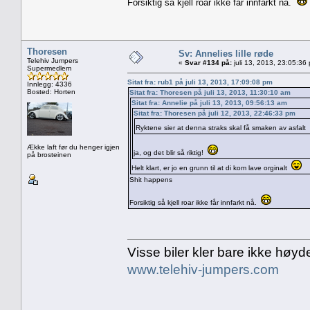
Forsiktig så kjell roar ikke får innfarkt nå.
Thoresen
Sv: Annelies lille røde
Telehiv Jumpers
«
Svar #134 på:
juli 13, 2013, 23:05:36
Supermedlem
Sitat fra: rub1 på juli 13, 2013, 17:09:08 pm
Innlegg: 4336
Bosted: Horten
Sitat fra: Thoresen på juli 13, 2013, 11:30:10 am
Sitat fra: Annelie på juli 13, 2013, 09:56:13 am
Sitat fra: Thoresen på juli 12, 2013, 22:46:33 pm
Ryktene sier at denna straks skal få smaken av asfalt
Ække laft før du henger igjen
ja, og det blir så riktig!
på brosteinen
Helt klart, er jo en grunn til at di kom lave orginalt
Shit happens
Forsiktig så kjell roar ikke får innfarkt nå.
Visse biler kler bare ikke høyd
www.telehiv-jumpers.com