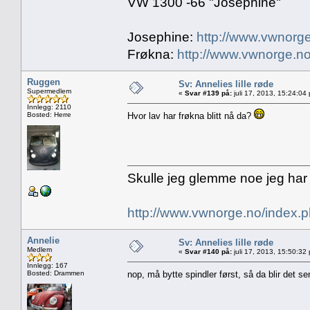
VW 1300 -66 "Josephine"
Josephine:
http://www.vwnorge
Frøkna:
http://www.vwnorge.no
Ruggen
Sv: Annelies lille røde
Supermedlem
«
Svar #139 på:
juli 17, 2013, 15:24:04
Innlegg: 2110
Bosted: Herre
Hvor lav har frøkna blitt nå da?
Skulle jeg glemme noe jeg har
http://www.vwnorge.no/index
Annelie
Sv: Annelies lille røde
Medlem
«
Svar #140 på:
juli 17, 2013, 15:50:32
Innlegg: 167
Bosted: Drammen
nop, må bytte spindler først, så da blir det se