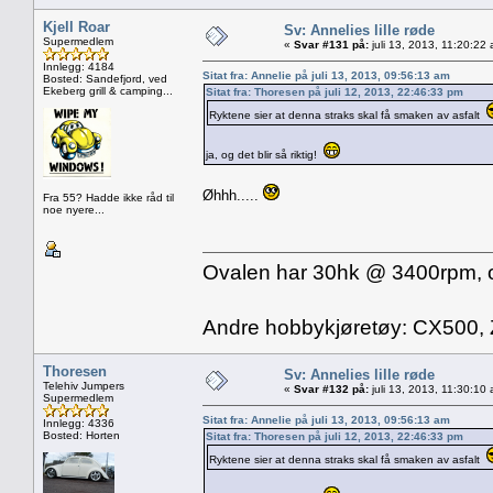
Kjell Roar
Sv: Annelies lille røde
Supermedlem
«
Svar #131 på:
juli 13, 2013, 11:20:22
Innlegg: 4184
Sitat fra: Annelie på juli 13, 2013, 09:56:13 am
Bosted: Sandefjord, ved
Ekeberg grill & camping...
Sitat fra: Thoresen på juli 12, 2013, 22:46:33 pm
Ryktene sier at denna straks skal få smaken av asfalt
ja, og det blir så riktig!
Øhhh.....
Fra 55? Hadde ikke råd til
noe nyere...
Ovalen har 30hk @ 3400rpm, og 
Andre hobbykjøretøy: CX500,
Thoresen
Sv: Annelies lille røde
Telehiv Jumpers
«
Svar #132 på:
juli 13, 2013, 11:30:10
Supermedlem
Sitat fra: Annelie på juli 13, 2013, 09:56:13 am
Innlegg: 4336
Bosted: Horten
Sitat fra: Thoresen på juli 12, 2013, 22:46:33 pm
Ryktene sier at denna straks skal få smaken av asfalt