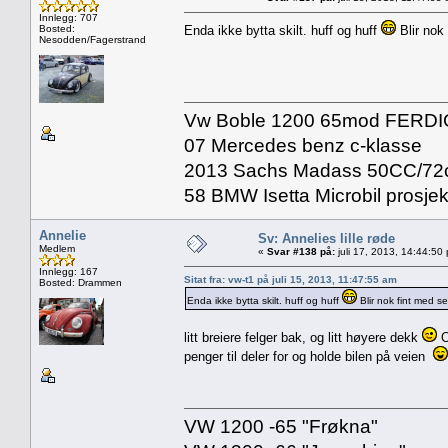
Innlegg: 707
Bosted:
Enda ikke bytta skilt. huff og huff
Blir nok 
Nesodden/Fagerstrand
Vw Boble 1200 65mod FERDI
07 Mercedes benz c-klasse
2013 Sachs Madass 50CC/72
58 BMW Isetta Microbil prosjek
Annelie
Sv: Annelies lille røde
Medlem
«
Svar #138 på:
juli 17, 2013, 14:44:50
Innlegg: 167
Sitat fra: vw-t1 på juli 15, 2013, 11:47:55 am
Bosted: Drammen
Enda ikke bytta skilt. huff og huff
Blir nok fint med se
litt breiere felger bak, og litt høyere dekk
O
penger til deler for og holde bilen på veien
VW 1200 -65 "Frøkna"