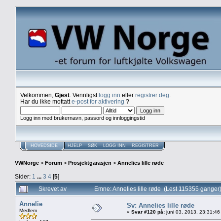
Velkommen,
Gjest
. Vennligst
logg inn
eller
registrer deg
.
Har du ikke mottatt
e-post for aktivering
?
Logg inn med brukernavn, passord og innloggingstid
HOVEDSIDE
HJELP
SØK
LOGG INN
REGISTRER
VWNorge
>
Forum
>
Prosjektgarasjen
>
Annelies lille røde
Sider:
1
...
3
4
[
5
]
Skrevet av
Emne: Annelies lille røde (Lest 115355 ganger
Annelie
Sv: Annelies lille røde
Medlem
«
Svar #120 på:
juni 03, 2013, 23:31:46