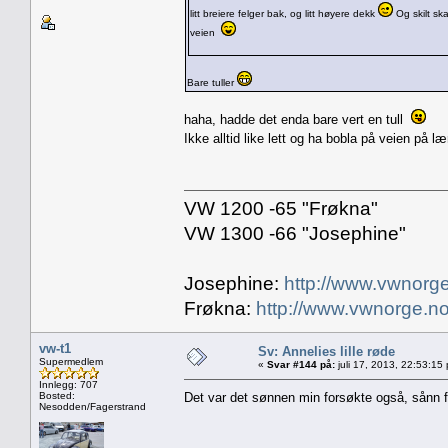
litt breiere felger bak, og litt høyere dekk
Og skilt ska
veien
Bare tuller
haha, hadde det enda bare vert en tull
Ikke alltid like lett og ha bobla på veien på l
VW 1200 -65 "Frøkna"
VW 1300 -66 "Josephine"
Josephine:
http://www.vwnorge
Frøkna:
http://www.vwnorge.no
vw-t1
Sv: Annelies lille røde
Supermedlem
«
Svar #144 på:
juli 17, 2013, 22:53:15
Innlegg: 707
Bosted:
Det var det sønnen min forsøkte også, sånn f
Nesodden/Fagerstrand