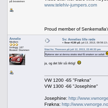
på brosteinen
www.telehiv-jumpers.com
Proud member of Senkemafia'
Annelie
Sv: Annelies lille røde
Medlem
«
Svar #130 på:
juli 13, 2013, 09:56:13
Innlegg: 167
Sitat fra: Thoresen på juli 12, 2013, 22:46:33 pm
Bosted: Drammen
Ryktene sier at denna straks skal få smaken av asfalt
ja, og det blir så riktig!
VW 1200 -65 "Frøkna"
VW 1300 -66 "Josephine"
Josephine:
http://www.vwnorge
Frøkna:
http://www.vwnorge.no