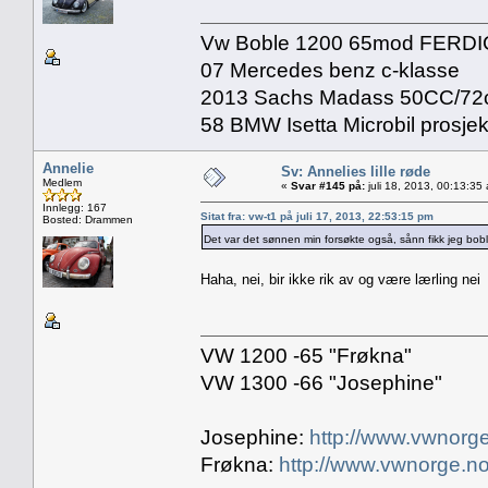
Vw Boble 1200 65mod FERDI
07 Mercedes benz c-klasse
2013 Sachs Madass 50CC/72
58 BMW Isetta Microbil prosjek
Annelie
Sv: Annelies lille røde
Medlem
«
Svar #145 på:
juli 18, 2013, 00:13:35
Innlegg: 167
Sitat fra: vw-t1 på juli 17, 2013, 22:53:15 pm
Bosted: Drammen
Det var det sønnen min forsøkte også, sånn fikk jeg bob
Haha, nei, bir ikke rik av og være lærling ne
VW 1200 -65 "Frøkna"
VW 1300 -66 "Josephine"
Josephine:
http://www.vwnorge
Frøkna:
http://www.vwnorge.no