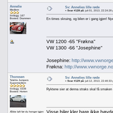
Annelie
Sv: Annelies lille røde
Medlem
«
Svar #128 på:
juli 01, 2013, 22:24:26
Innlegg: 167
Bosted: Drammen
En times skruing, og bilen er i gang igjen! N
VW 1200 -65 "Frøkna"
VW 1300 -66 "Josephine"
Josephine:
http://www.vwnorge
Frøkna:
http://www.vwnorge.no
Thoresen
Sv: Annelies lille røde
Telehiv Jumpers
«
Svar #129 på:
juli 12, 2013, 22:46:33
Supermedlem
Innlegg: 4336
Ryktene sier at denna straks skal få smaken
Bosted: Horten
Visse biler kler bare ikke høyd
Ække laft før du henger igjen