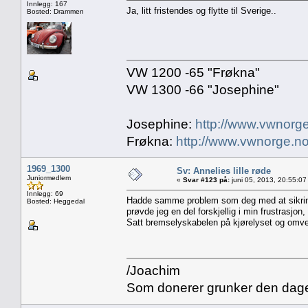
Innlegg: 167
Ja, litt fristendes og flytte til Sverige..
Bosted: Drammen
VW 1200 -65 "Frøkna"
VW 1300 -66 "Josephine"
Josephine:
http://www.vwnorge
Frøkna:
http://www.vwnorge.no
1969_1300
Sv: Annelies lille røde
Juniormedlem
«
Svar #123 på:
juni 05, 2013, 20:55:07
Innlegg: 69
Hadde samme problem som deg med at sikring
Bosted: Heggedal
prøvde jeg en del forskjellig i min frustrasjon
Satt bremselyskabelen på kjørelyset og omve
/Joachim
Som donerer grunker den dagen