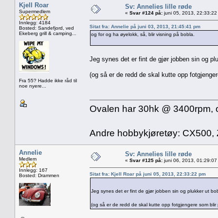
Kjell Roar
Sv: Annelies lille røde
Supermedlem
«
Svar #124 på:
juni 05, 2013, 22:33:22
Innlegg: 4184
Sitat fra: Annelie på juni 03, 2013, 21:45:41 pm
Bosted: Sandefjord, ved
Ekeberg grill & camping...
og for og ha øyelokk, så, blir visning på bobla.
Jeg synes det er fint de gjør jobben sin og p
(og så er de redd de skal kutte opp fotgjengere
Fra 55? Hadde ikke råd til
noe nyere...
Ovalen har 30hk @ 3400rpm, og 
Andre hobbykjøretøy: CX500,
Annelie
Sv: Annelies lille røde
Medlem
«
Svar #125 på:
juni 06, 2013, 01:29:07
Innlegg: 167
Sitat fra: Kjell Roar på juni 05, 2013, 22:33:22 pm
Bosted: Drammen
Jeg synes det er fint de gjør jobben sin og plukker ut b
(og så er de redd de skal kutte opp fotgjengere som blir p