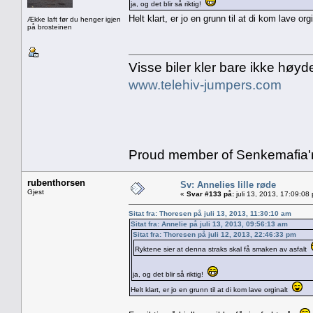
ja, og det blir så riktig!
Helt klart, er jo en grunn til at di kom lave or
Ække laft før du henger igjen
på brosteinen
Visse biler kler bare ikke høyd
www.telehiv-jumpers.com
Proud member of Senkemafia'
rubenthorsen
Sv: Annelies lille røde
Gjest
«
Svar #133 på:
juli 13, 2013, 17:09:08
Sitat fra: Thoresen på juli 13, 2013, 11:30:10 am
Sitat fra: Annelie på juli 13, 2013, 09:56:13 am
Sitat fra: Thoresen på juli 12, 2013, 22:46:33 pm
Ryktene sier at denna straks skal få smaken av asfalt
ja, og det blir så riktig!
Helt klart, er jo en grunn til at di kom lave orginalt