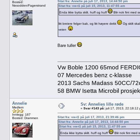
Sitat fra: Annelie på juli 17, 2013, 14:44:50 pm
Bosted:
Nesodden/Fagerstrand
Sitat fra: vw-t1 på juli 15, 2013, 11:47:55 am
Enda ikke bytta skilt. huff og huff
Blir nok fint med se
litt breiere felger bak, og litt høyere dekk
Og skilt skal
veien
Bare tuller
Vw Boble 1200 65mod FERDI
07 Mercedes benz c-klasse
2013 Sachs Madass 50CC/72
58 BMW Isetta Microbil prosjek
Annelie
Sv: Annelies lille røde
Medlem
«
Svar #143 på:
juli 17, 2013, 22:18:12
Innlegg: 167
Sitat fra: vw-t1 på juli 17, 2013, 21:39:46 pm
Bosted: Drammen
Sitat fra: Annelie på juli 17, 2013, 14:44:50 pm
Sitat fra: vw-t1 på juli 15, 2013, 11:47:55 am
Enda ikke bytta skilt. huff og huff
Blir nok fint med s