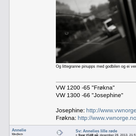
Og littegranne pinupps med godbilen og ei ve
VW 1200 -65 "Frøkna"
VW 1300 -66 "Josephine"
Josephine:
http://www.vwnorge
Frøkna:
http://www.vwnorge.no
Annelie
Sv: Annelies lille røde
Medlem
«
Svar #148 på:
desember 28, 2013, 21:5