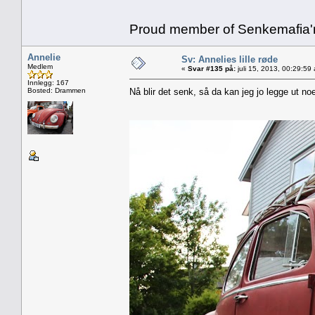
Proud member of Senkemafia'
Annelie
Sv: Annelies lille røde
Medlem
«
Svar #135 på:
juli 15, 2013, 00:29:59
Innlegg: 167
Bosted: Drammen
Nå blir det senk, så da kan jeg jo legge ut no