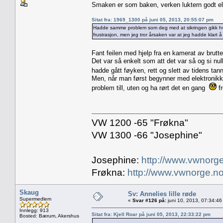
Smaken er som baken, verken luktern godt e
Sitat fra: 1969_1300 på juni 05, 2013, 20:55:07 pm
Hadde samme problem som deg med at sikringen gikk hver
frustrasjon, men jeg tror årsaken var at jeg hadde klart
Fant feilen med hjelp fra en kamerat av brutt
Det var så enkelt som att det var så og si null
hadde gått føyken, rett og slett av tidens tan
Men, når man først begynner med elektronikk, er
problem till, uten og ha rørt det en gang
fr
VW 1200 -65 "Frøkna"
VW 1300 -66 "Josephine"
Josephine:
http://www.vwnorge
Frøkna:
http://www.vwnorge.no
Skaug
Sv: Annelies lille røde
Supermedlem
«
Svar #126 på:
juni 10, 2013, 07:34:46
Innlegg: 913
Sitat fra: Kjell Roar på juni 05, 2013, 22:33:22 pm
Bosted: Bærum, Akershus