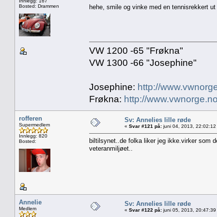
Innlegg: 167
Bosted: Drammen
hehe, smile og vinke med en tennisrekkert ut
VW 1200 -65 "Frøkna"
VW 1300 -66 "Josephine"
Josephine:
http://www.vwnorge
Frøkna:
http://www.vwnorge.no
rofferen
Sv: Annelies lille røde
Supermedlem
«
Svar #121 på:
juni 04, 2013, 22:02:12
Innlegg: 820
biltilsynet..de folka liker jeg ikke.virker som
Bosted:
veteranmiljøet..
Annelie
Sv: Annelies lille røde
Medlem
«
Svar #122 på:
juni 05, 2013, 20:47:39