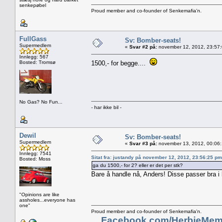
senkepøbel
Proud member and co-founder of Senkemafia'n.
FullGass
Sv: Bomber-seats!
Supermedlem
«
Svar #2 på:
november 12, 2012, 23:57
Innlegg: 567
Bosted: Tromsø
1500,- for begge....
No Gas? No Fun...
- har ikke bil -
Dewil
Sv: Bomber-seats!
Supermedlem
«
Svar #3 på:
november 13, 2012, 00:06
Innlegg: 7541
Sitat fra: justandy på november 12, 2012, 23:56:25 pm
Bosted: Moss
ga du 1500,- for 2? eller er det per stk?
Bare å handle nå, Anders! Disse passer bra i 
"Opinions are like
assholes...everyone has
one"
Proud member and co-founder of Senkemafia'n.
Facebook.com/HerbieMem