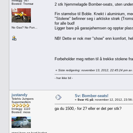
Innlegg: 567
Bosted: Tromsø
2 stk hjemmelagde Bomber-seats, uten under
Fin størrelse til Boble. Knekt i aluminium, me
"Stolene" befinner seg i arktiske strøk (Trom
for alle bud!
No Gas? No Fun...
Ligger bare på garasjehemsen og opptar plas
NB! Dette er nok mer "show" enn komfort, 
Forbeholder meg retten til å trekke stolene fra
«
Siste redigering: november 13, 2012, 22:45:24 pm av
- har ikke bil -
justandy
Sv: Bomber-seats!
Telehiv Jumpers
«
Svar #1 på:
november 12, 2012, 23:56
Supermedlem
ga du 1500,- for 2? eller er det per stk?
Innlegg: 1110
Bosted: moss
stæsj hore og hard barket