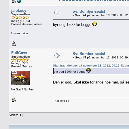
jalokoey
Sv: Bomber-seats!
Supermedlem
«
Svar #4 på:
november 13, 2012, 00:12
Innlegg: 1993
Bosted: Jæren- podlest
byr deg 1500 for begge
low and slow...
FullGass
Sv: Bomber-seats!
Supermedlem
«
Svar #5 på:
november 13, 2012, 00:39
Innlegg: 567
Sitat fra: jalokoey på november 13, 2012, 00:12:42 am
Bosted: Tromsø
byr deg 1500 for begge
Den er god. Skal ikke forlange noe mer, så
No Gas? No Fun...
- har ikke bil -
Sider: [
1
]