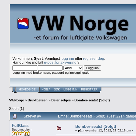
Velkommen,
Gjest
. Vennligst
logg inn
eller
registrer deg
.
Har du ikke mottatt
e-post for aktivering
?
Logg inn med brukernavn, passord og innloggingstid
HOVEDSIDE
HJELP
SØK
LOGG INN
REGISTRER
VWNorge
>
Bruktbørsen
>
Deler selges
>
Bomber-seats! (Solgt)
Sider: [
1
]
Skrevet av
Emne: Bomber-seats! (Solgt) (Lest 2214 gange
FullGass
Bomber-seats! (Solgt)
Supermedlem
«
på:
november 12, 2012, 23:52:19 pm »