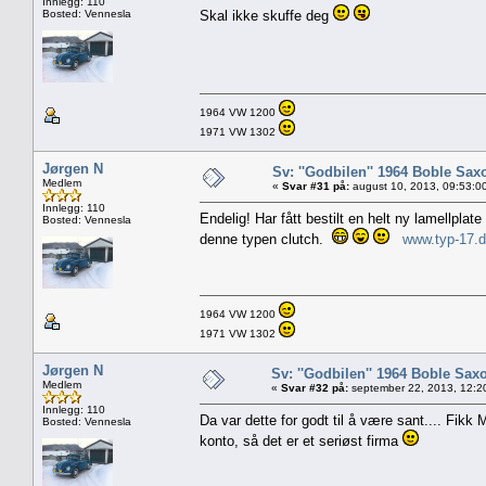
Innlegg: 110
Bosted: Vennesla
Skal ikke skuffe deg
1964 VW 1200
1971 VW 1302
Jørgen N
Sv: ''Godbilen'' 1964 Boble Saxo
Medlem
«
Svar #31 på:
august 10, 2013, 09:53:0
Innlegg: 110
Endelig! Har fått bestilt en helt ny lamellplate 
Bosted: Vennesla
denne typen clutch.
www.typ-17.
1964 VW 1200
1971 VW 1302
Jørgen N
Sv: ''Godbilen'' 1964 Boble Saxo
Medlem
«
Svar #32 på:
september 22, 2013, 12:2
Innlegg: 110
Da var dette for godt til å være sant.... Fikk 
Bosted: Vennesla
konto, så det er et seriøst firma