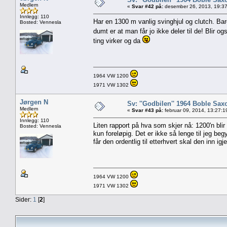
Medlem
«
Svar #42 på:
desember 26, 2013, 19:37
Innlegg: 110
Har en 1300 m vanlig svinghjul og clutch. Bar
Bosted: Vennesla
dumt er at man får jo ikke deler til de! Blir og
ting virker og da
1964 VW 1200
1971 VW 1302
Jørgen N
Sv: ''Godbilen'' 1964 Boble Saxo
Medlem
«
Svar #43 på:
februar 09, 2014, 13:27:1
Innlegg: 110
Liten rapport på hva som skjer nå: 1200'n bl
Bosted: Vennesla
kun foreløpig. Det er ikke så lenge til jeg b
får den ordentlig til etterhvert skal den inn igj
1964 VW 1200
1971 VW 1302
Sider:
1
[
2
]