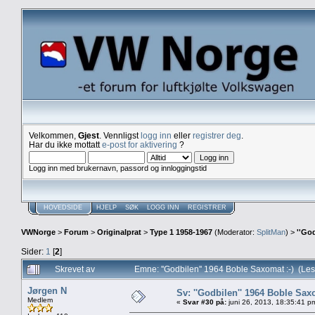
Velkommen,
Gjest
. Vennligst
logg inn
eller
registrer deg
.
Har du ikke mottatt
e-post for aktivering
?
Logg inn med brukernavn, passord og innloggingstid
HOVEDSIDE
HJELP
SØK
LOGG INN
REGISTRER
VWNorge
>
Forum
>
Originalprat
>
Type 1 1958-1967
(Moderator:
SplitMan
) >
''Go
Sider:
1
[
2
]
Skrevet av
Emne: ''Godbilen'' 1964 Boble Saxomat :-) (Le
Jørgen N
Sv: ''Godbilen'' 1964 Boble Saxo
Medlem
«
Svar #30 på:
juni 26, 2013, 18:35:41 p