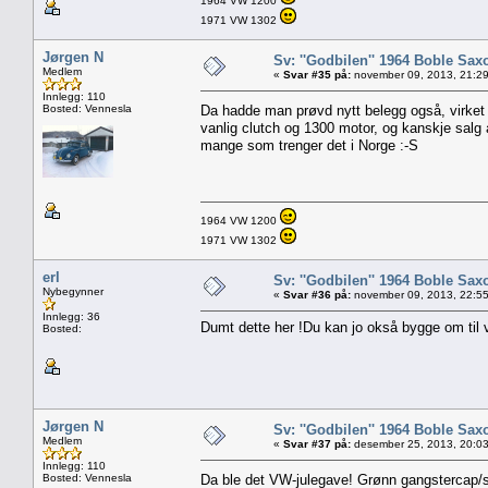
1964 VW 1200
1971 VW 1302
Jørgen N
Sv: ''Godbilen'' 1964 Boble Saxo
Medlem
«
Svar #35 på:
november 09, 2013, 21:29
Innlegg: 110
Bosted: Vennesla
Da hadde man prøvd nytt belegg også, virket 
vanlig clutch og 1300 motor, og kanskje salg 
mange som trenger det i Norge :-S
1964 VW 1200
1971 VW 1302
erl
Sv: ''Godbilen'' 1964 Boble Saxo
Nybegynner
«
Svar #36 på:
november 09, 2013, 22:55
Innlegg: 36
Dumt dette her !Du kan jo okså bygge om til 
Bosted:
Jørgen N
Sv: ''Godbilen'' 1964 Boble Saxo
Medlem
«
Svar #37 på:
desember 25, 2013, 20:03
Innlegg: 110
Bosted: Vennesla
Da ble det VW-julegave! Grønn gangstercap/s