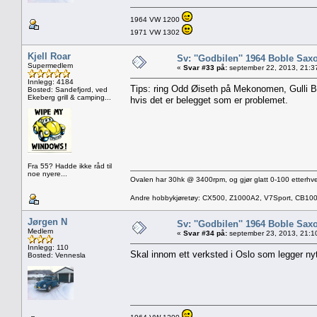
1964 VW 1200
1971 VW 1302
Kjell Roar
Sv: ''Godbilen'' 1964 Boble Saxo
Supermedlem
«
Svar #33 på:
september 22, 2013, 21:3
Innlegg: 4184
Tips: ring Odd Øiseth på Mekonomen, Gulli B
Bosted: Sandefjord, ved
Ekeberg grill & camping...
hvis det er belegget som er problemet.
Fra 55? Hadde ikke råd til
noe nyere...
Ovalen har 30hk @ 3400rpm, og gjør glatt 0-100 etterhve
Andre hobbykjøretøy: CX500, Z1000A2, V7Sport, CB10
Jørgen N
Sv: ''Godbilen'' 1964 Boble Saxo
Medlem
«
Svar #34 på:
september 23, 2013, 21:1
Innlegg: 110
Skal innom ett verksted i Oslo som legger nytt
Bosted: Vennesla