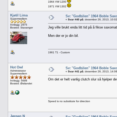
1964 VW 1200
1971 VW 1302
Kjetil Lima
Sv: ''Godbilen'' 1964 Boble Saxo
Supermedlem
«
Svar #40 på:
desember 26, 2013, 10:02
Innlegg: 2975
Jeg ville brukt enda litt tid på å fikse saxoma
Bosted: Stavanger
Men der er jo din bil.
1961 T1 - Custom
Hot Owl
Sv: ''Godbilen'' 1964 Boble Saxo
Administrator
«
Svar #41 på:
desember 26, 2013, 14:06
Supermedlem
Om det er helt vanlig clutch slur så hjelper d
Innlegg: 5698
Bosted: Østlandet
Speed is no substitute for direction
Jørgen N
Sv: ''Godbilen'' 1964 Boble Saxo