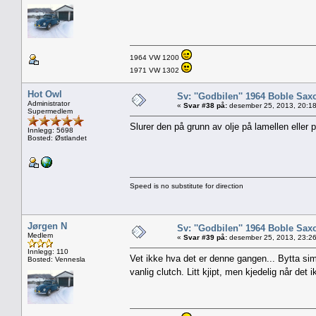
1964 VW 1200
1971 VW 1302
Hot Owl
Sv: ''Godbilen'' 1964 Boble Saxo
Administrator
«
Svar #38 på:
desember 25, 2013, 20:18
Supermedlem
Slurer den på grunn av olje på lamellen eller 
Innlegg: 5698
Bosted: Østlandet
Speed is no substitute for direction
Jørgen N
Sv: ''Godbilen'' 1964 Boble Saxo
Medlem
«
Svar #39 på:
desember 25, 2013, 23:26
Innlegg: 110
Vet ikke hva det er denne gangen... Bytta sim
Bosted: Vennesla
vanlig clutch. Litt kjipt, men kjedelig når det 