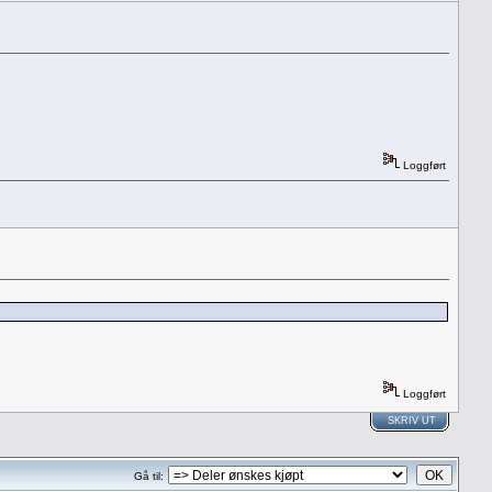
Loggført
Loggført
SKRIV UT
Gå til: