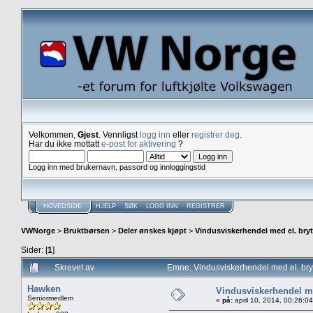
Velkommen,
Gjest
. Vennligst
logg inn
eller
registrer deg
.
Har du ikke mottatt
e-post for aktivering
?
Logg inn med brukernavn, passord og innloggingstid
HOVEDSIDE
HJELP
SØK
LOGG INN
REGISTRER
VWNorge
>
Bruktbørsen
>
Deler ønskes kjøpt
>
Vindusviskerhendel med el. bryte
Sider: [
1
]
Skrevet av
Emne: Vindusviskerhendel med el. bryt
Hawken
Vindusviskerhendel med
Seniormedlem
«
på:
april 10, 2014, 00:26:0