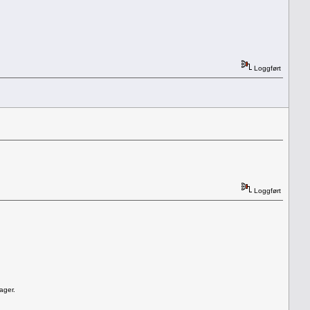
Loggført
Loggført
ager.