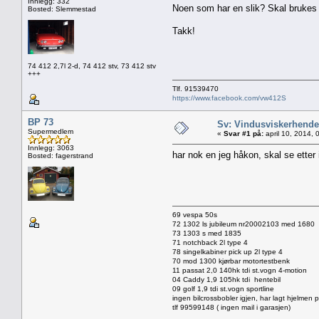
Innlegg: 332
Noen som har en slik? Skal brukes i
Bosted: Slemmestad
Takk!
74 412 2,7l 2-d, 74 412 stv, 73 412 stv
+++
Tlf. 91539470
https://www.facebook.com/vw412S
BP 73
Sv: Vindusviskerhendel
Supermedlem
«
Svar #1 på:
april 10, 2014, 
Innlegg: 3063
har nok en jeg håkon, skal se etter 
Bosted: fagerstrand
69 vespa 50s
72 1302 ls jubileum nr20002103 med 1680
73 1303 s med 1835
71 notchback 2l type 4
78 singelkabiner pick up 2l type 4
70 mod 1300 kjørbar motortestbenk
11 passat 2,0 140hk tdi st.vogn 4-motion
04 Caddy 1,9 105hk tdi hentebil
09 golf 1,9 tdi st.vogn sportline
ingen bilcrossbobler igjen, har lagt hjelmen
tlf 99599148 ( ingen mail i garasjen)