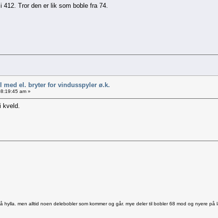
 412. Tror den er lik som boble fra 74.
 med el. bryter for vindusspyler ø.k.
08:19:45 am »
i kveld.
 på hylla. men alltid noen delebobler som kommer og går. mye deler til bobler 68 mod og nyere på l