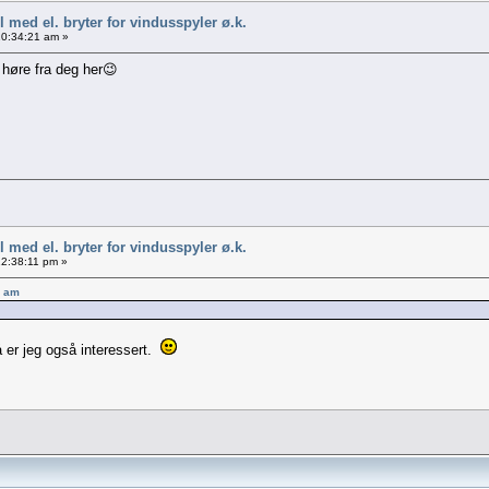
 med el. bryter for vindusspyler ø.k.
10:34:21 am »
høre fra deg her😉
 med el. bryter for vindusspyler ø.k.
12:38:11 pm »
5 am
 er jeg også interessert.