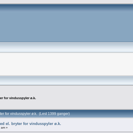
r for vindusspyler ø.k.
er for vindusspyler ø.k. (Lest 1399 ganger)
 el. bryter for vindusspyler ø.k.
4 am »