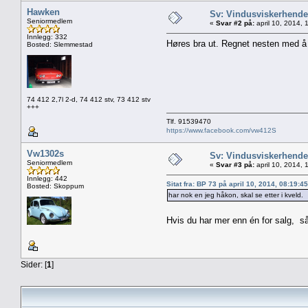
Hawken
Sv: Vindusviskerhendel
Seniormedlem
«
Svar #2 på:
april 10, 2014, 
Innlegg: 332
Høres bra ut. Regnet nesten med å 
Bosted: Slemmestad
74 412 2,7l 2-d, 74 412 stv, 73 412 stv
+++
Tlf. 91539470
https://www.facebook.com/vw412S
Vw1302s
Sv: Vindusviskerhendel
Seniormedlem
«
Svar #3 på:
april 10, 2014, 
Innlegg: 442
Sitat fra: BP 73 på april 10, 2014, 08:19:4
Bosted: Skoppum
har nok en jeg håkon, skal se etter i kveld.
Hvis du har mer enn én for salg, så
Sider: [
1
]