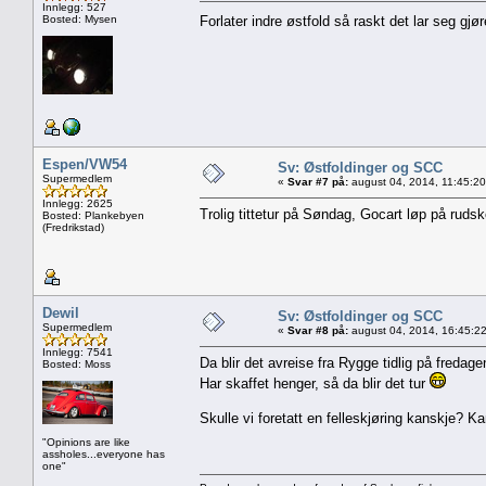
Innlegg: 527
Bosted: Mysen
Forlater indre østfold så raskt det lar seg gjø
Espen/VW54
Sv: Østfoldinger og SCC
Supermedlem
«
Svar #7 på:
august 04, 2014, 11:45:2
Innlegg: 2625
Trolig tittetur på Søndag, Gocart løp på ruds
Bosted: Plankebyen
(Fredrikstad)
Dewil
Sv: Østfoldinger og SCC
Supermedlem
«
Svar #8 på:
august 04, 2014, 16:45:2
Innlegg: 7541
Da blir det avreise fra Rygge tidlig på fredage
Bosted: Moss
Har skaffet henger, så da blir det tur
Skulle vi foretatt en felleskjøring kanskje? Ka
"Opinions are like
assholes...everyone has
one"