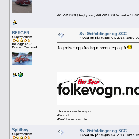
-61 VW 1200 (Beryl green),-69 VW 1600 Variant,-74 B
BERGER
Sv: Østfoldinger og SCC
Supermedlem
«
Svar #5 på:
august 04, 2014, 10:03:2
Innlegg: 4502
Bosted: Trøgstad
Jeg reiser opp fredag morgen jeg også
This is my simple religion:
-Be cool
-Don't be an asshole
Splitboy
Sv: Østfoldinger og SCC
Supermedlem
«
Svar #6 på:
august 04, 2014, 10:56:1