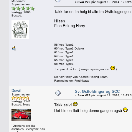
Moderator
«
Svar #22 på:
august 19, 2014, 12:09:
Supermedlem
Takk for en fin helg til alle fra Østfoldgjenge
Innlegg: 2890
Bosted:
Hilsen
Finn-Erik og Harry
58`mod Type1
60`mod Type1 Deluxe
61`mod Type1
64`mod Type1
65`mod Type1
68`mod Type1
+ et par til på lur...(pensjonsparingen min
)
Eier av Harry Von Kaaten Racing Team.
Rammekroken Fredrikstad
Dewil
Sv: Østfoldinger og SCC
Supermedlem
«
Svar #23 på:
august 19, 2014, 13:43:
Innlegg: 7541
Bosted: Moss
Takk selv!
Det ble en flott helg denne gangen også
"Opinions are like
assholes...everyone has