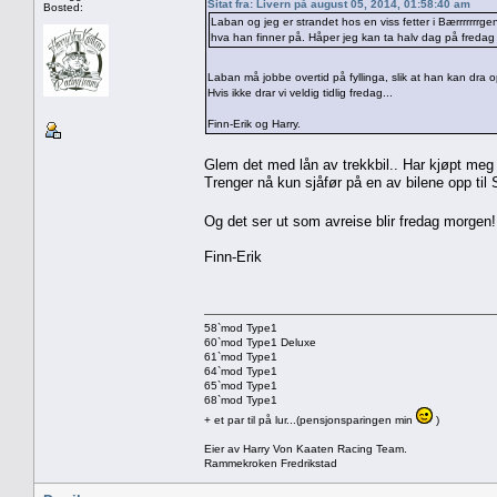
Sitat fra: Livern på august 05, 2014, 01:58:40 am
Bosted:
Laban og jeg er strandet hos en viss fetter i Bærrrrrrrgen
hva han finner på. Håper jeg kan ta halv dag på freda
Laban må jobbe overtid på fyllinga, slik at han kan dra o
Hvis ikke drar vi veldig tidlig fredag...
Finn-Erik og Harry.
Glem det med lån av trekkbil.. Har kjøpt meg
Trenger nå kun sjåfør på en av bilene opp til 
Og det ser ut som avreise blir fredag morge
Finn-Erik
58`mod Type1
60`mod Type1 Deluxe
61`mod Type1
64`mod Type1
65`mod Type1
68`mod Type1
+ et par til på lur...(pensjonsparingen min
)
Eier av Harry Von Kaaten Racing Team.
Rammekroken Fredrikstad