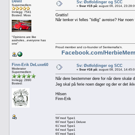
Dewil
Sv: Østfoldinger og SCC
Supermedlem
«
Svar #15 på:
august 06, 2014, 23:28:
Innlegg: 7541
Grattis!
Bosted: Moss
Når tenker vi felles "tidlig" avreise? Har noen
"Opinions are like
assholes...everyone has
one"
Proud member and co-founder of Senkemafia'n.
Facebook.com/HerbieMem
Finn-Erik DeLuxe60
Sv: Østfoldinger og SCC
Moderator
«
Svar #16 på:
august 08, 2014, 14:45:
Supermedlem
Når dere bestemmer dere for når dere skalø d
Innlegg: 2890
Bosted:
Jeg skal på ferie noen dager og der er det ikk
Hilsen
Finn-Erik
58`mod Type1
60`mod Type1 Deluxe
61`mod Type1
64`mod Type1
65`mod Type1