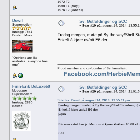
1972 T2
1968 T1 (solgt)
1976 T2 (konebil)
Dewil
Sv: Østfoldinger og SCC
Supermedlem
«
Svar #19 på:
august 14, 2014, 13:55:1
Innlegg: 7541
Fredag morgen, møte på By the way/Shell Sto
Bosted: Moss
Enkelt å kjøre av/på E6 der.
"Opinions are like
assholes...everyone has
one"
Proud member and co-founder of Senkemafia'n.
Facebook.com/HerbieMem
Finn-Erik DeLuxe60
Sv: Østfoldinger og SCC
Moderator
«
Svar #20 på:
august 14, 2014, 21:01:
Supermedlem
Sitat fra: Dewil på august 14, 2014, 13:55:11 pm
Innlegg: 2890
Fredag morgen, møte på By the way/Shell Storebaug (be
Bosted:
Enkelt å kjøre av/på E6 der.
[/quo
Blir som avtalt her ja. Men om vi kjører klokken 10.00 vi
Ses