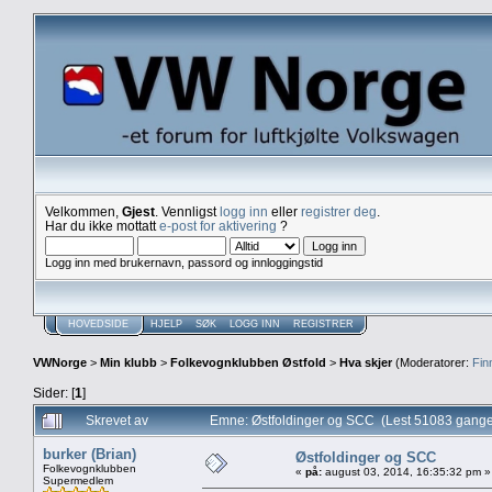
Velkommen,
Gjest
. Vennligst
logg inn
eller
registrer deg
.
Har du ikke mottatt
e-post for aktivering
?
Logg inn med brukernavn, passord og innloggingstid
HOVEDSIDE
HJELP
SØK
LOGG INN
REGISTRER
VWNorge
>
Min klubb
>
Folkevognklubben Østfold
>
Hva skjer
(Moderatorer:
Fin
Sider: [
1
]
Skrevet av
Emne: Østfoldinger og SCC (Lest 51083 gange
burker (Brian)
Østfoldinger og SCC
Folkevognklubben
«
på:
august 03, 2014, 16:35:32 pm »
Supermedlem