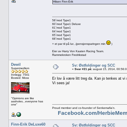
Hilsen Finn-Erik
58`mod Type1
60`mod Type1 Deluxe
61`mod Type1
64`mod Type1
65`mod Type1
68`mod Type1
+ et par til på lur...(pensjonsparingen min
)
Eier av Harry Von Kaaten Racing Team.
Rammekroken Fredrikstad
Dewil
Sv: Østfoldinger og SCC
Supermedlem
«
Svar #21 på:
august 15, 2014, 00:56:
Innlegg: 7541
Bosted: Moss
Er lov å være litt treg da. Kan jo tenkes at vi
Vi sees ja!
"Opinions are like
assholes...everyone has
one"
Proud member and co-founder of Senkemafia'n.
Facebook.com/HerbieMem
Finn-Erik DeLuxe60
Sv: Østfoldinger og SCC