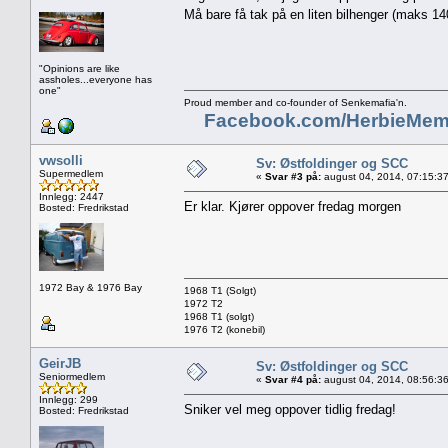
Må bare få tak på en liten bilhenger (maks 1
"Opinions are like
assholes...everyone has
one"
Proud member and co-founder of Senkemafia'n.
Facebook.com/HerbieMem
vwsolli
Sv: Østfoldinger og SCC
Supermedlem
«
Svar #3 på:
august 04, 2014, 07:15:3
Innlegg: 2447
Er klar. Kjører oppover fredag morgen
Bosted: Fredrikstad
1972 Bay & 1976 Bay
1968 T1 (Solgt)
1972 T2
1968 T1 (solgt)
1976 T2 (konebil)
GeirJB
Sv: Østfoldinger og SCC
Seniormedlem
«
Svar #4 på:
august 04, 2014, 08:56:3
Innlegg: 299
Sniker vel meg oppover tidlig fredag!
Bosted: Fredrikstad