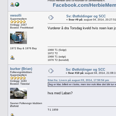
Proud member and co-founder of Senkemafia'n.
Facebook.com/HerbieMem
vwsolli
Sv: Østfoldinger og SCC
Supermedlem
«
Svar #9 på:
august 04, 2014, 20:27:5
Innlegg: 2447
Bosted: Fredrikstad
Vurderer å dra Torsdag kveld hvis noen kan 
1972 Bay & 1976 Bay
1968 T1 (Solgt)
1972 T2
1968 T1 (solgt)
1976 T2 (konebil)
burker (Brian)
Sv: Østfoldinger og SCC
Folkevognklubben
«
Svar #10 på:
august 04, 2014, 21:08:
Supermedlem
Sitat fra: Livern på august 03, 2014, 17:50:54 pm
Innlegg: 1183
Bosted: Tistedal
Jeg er klar, billett er i boks, men tror nok ikke det blir tu
hva med Laban?
Savner Folkevogn klubben
Østfold
T-1 1959