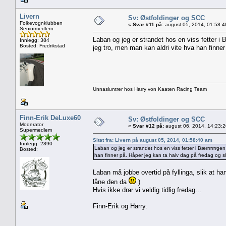
Livern
Sv: Østfoldinger og SCC
Folkevognklubben
«
Svar #11 på:
august 05, 2014, 01:58:4
Seniormedlem
Laban og jeg er strandet hos en viss fetter i B
Innlegg: 384
Bosted: Fredrikstad
jeg tro, men man kan aldri vite hva han finne
Unnasluntrer hos Harry von Kaaten Racing Team
Finn-Erik DeLuxe60
Sv: Østfoldinger og SCC
Moderator
«
Svar #12 på:
august 06, 2014, 14:23:
Supermedlem
Sitat fra: Livern på august 05, 2014, 01:58:40 am
Innlegg: 2890
Laban og jeg er strandet hos en viss fetter i Bærrrrrrrgen
Bosted:
han finner på. Håper jeg kan ta halv dag på fredag og 
Laban må jobbe overtid på fyllinga, slik at ha
låne den da
)
Hvis ikke drar vi veldig tidlig fredag...
Finn-Erik og Harry.