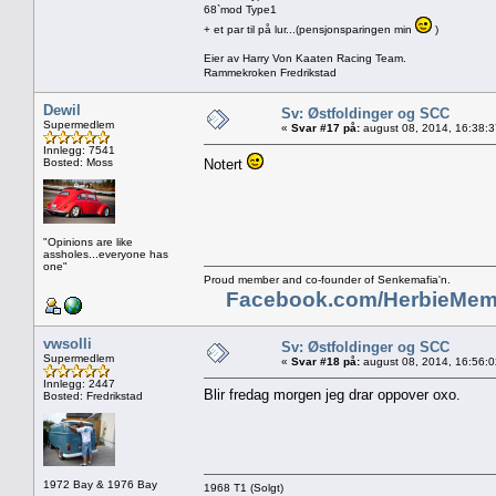
68`mod Type1
+ et par til på lur...(pensjonsparingen min
)
Eier av Harry Von Kaaten Racing Team.
Rammekroken Fredrikstad
Dewil
Sv: Østfoldinger og SCC
Supermedlem
«
Svar #17 på:
august 08, 2014, 16:38:
Innlegg: 7541
Bosted: Moss
Notert
"Opinions are like
assholes...everyone has
one"
Proud member and co-founder of Senkemafia'n.
Facebook.com/HerbieMem
vwsolli
Sv: Østfoldinger og SCC
Supermedlem
«
Svar #18 på:
august 08, 2014, 16:56:
Innlegg: 2447
Blir fredag morgen jeg drar oppover oxo.
Bosted: Fredrikstad
1972 Bay & 1976 Bay
1968 T1 (Solgt)