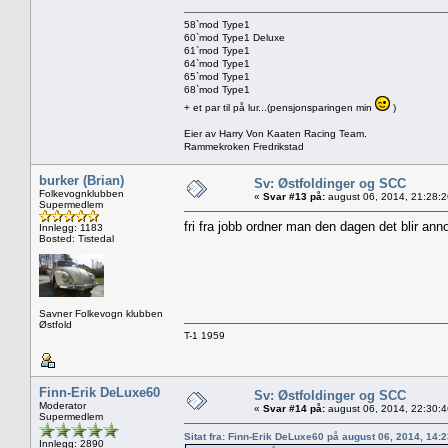
58`mod Type1
60`mod Type1 Deluxe
61`mod Type1
64`mod Type1
65`mod Type1
68`mod Type1
+ et par til på lur...(pensjonsparingen min
)
Eier av Harry Von Kaaten Racing Team.
Rammekroken Fredrikstad
burker (Brian)
Sv: Østfoldinger og SCC
Folkevognklubben
«
Svar #13 på:
august 06, 2014, 21:28:
Supermedlem
fri fra jobb ordner man den dagen det blir ann
Innlegg: 1183
Bosted: Tistedal
Savner Folkevogn klubben
Østfold
T-1 1959
Finn-Erik DeLuxe60
Sv: Østfoldinger og SCC
Moderator
«
Svar #14 på:
august 06, 2014, 22:30:
Supermedlem
Sitat fra: Finn-Erik DeLuxe60 på august 06, 2014, 14:
Innlegg: 2890