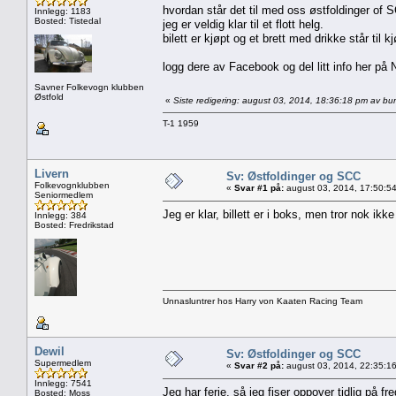
hvordan står det til med oss østfoldinger of
Innlegg: 1183
Bosted: Tistedal
jeg er veldig klar til et flott helg.
bilett er kjøpt og et brett med drikke står til kj
logg dere av Facebook og del litt info her på N
Savner Folkevogn klubben
Østfold
«
Siste redigering: august 03, 2014, 18:36:18 pm av bur
T-1 1959
Livern
Sv: Østfoldinger og SCC
Folkevognklubben
«
Svar #1 på:
august 03, 2014, 17:50:5
Seniormedlem
Jeg er klar, billett er i boks, men tror nok ikke
Innlegg: 384
Bosted: Fredrikstad
Unnasluntrer hos Harry von Kaaten Racing Team
Dewil
Sv: Østfoldinger og SCC
Supermedlem
«
Svar #2 på:
august 03, 2014, 22:35:1
Innlegg: 7541
Jeg har ferie, så jeg fiser oppover tidlig på fr
Bosted: Moss