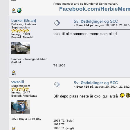
one"
Proud member and co-founder of Senkemafia'n.
Facebook.com/HerbieMem
burker (Brian)
Sv: Østfoldinger og SCC
Folkevognklubben
«
Svar #24 på:
august 19, 2014, 21:18:
Supermedlem
takk til alle sammen, morro som alltid.
Innlegg: 1183
Bosted: Tistedal
Savner Folkevogn klubben
Østfold
T-1 1959
vwsolli
Sv: Østfoldinger og SCC
Supermedlem
«
Svar #25 på:
august 20, 2014, 21:35:
Innlegg: 2447
Bosted: Fredrikstad
Blir depo plass neste år oxo. gull altså
1972 Bay & 1976 Bay
1968 T1 (Solgt)
1972 T2
1968 T1 (solgt)