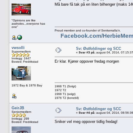
Må bare få tak på en liten bilhenger (maks 1
"Opinions are like
assholes...everyone has
one"
Proud member and co-founder of Senkemafia'n.
Facebook.com/HerbieMem
vwsolli
Sv: Østfoldinger og SCC
Supermedlem
«
Svar #3 på:
august 04, 2014, 07:15:3
Innlegg: 2447
Er klar. Kjører oppover fredag morgen
Bosted: Fredrikstad
1972 Bay & 1976 Bay
1968 T1 (Solgt)
1972 T2
1968 T1 (solgt)
1976 T2 (konebil)
GeirJB
Sv: Østfoldinger og SCC
Seniormedlem
«
Svar #4 på:
august 04, 2014, 08:56:3
Innlegg: 299
Sniker vel meg oppover tidlig fredag!
Bosted: Fredrikstad