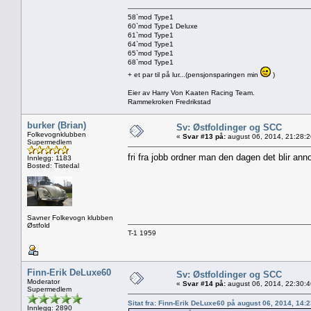
58`mod Type1
60`mod Type1 Deluxe
61`mod Type1
64`mod Type1
65`mod Type1
68`mod Type1
+ et par til på lur...(pensjonsparingen min
)
Eier av Harry Von Kaaten Racing Team.
Rammekroken Fredrikstad
burker (Brian)
Sv: Østfoldinger og SCC
Folkevognklubben
«
Svar #13 på:
august 06, 2014, 21:28:
Supermedlem
fri fra jobb ordner man den dagen det blir ann
Innlegg: 1183
Bosted: Tistedal
Savner Folkevogn klubben
Østfold
T-1 1959
Finn-Erik DeLuxe60
Sv: Østfoldinger og SCC
Moderator
«
Svar #14 på:
august 06, 2014, 22:30:
Supermedlem
Sitat fra: Finn-Erik DeLuxe60 på august 06, 2014, 14:
Innlegg: 2890