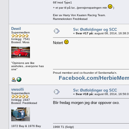
68`mod Type1
+ et par til på lur...(pensjonsparingen min
)
Eier av Harry Von Kaaten Racing Team.
Rammekroken Fredrikstad
Dewil
Sv: Østfoldinger og SCC
Supermedlem
«
Svar #17 på:
august 08, 2014, 16:38:
Innlegg: 7541
Bosted: Moss
Notert
"Opinions are like
assholes...everyone has
one"
Proud member and co-founder of Senkemafia'n.
Facebook.com/HerbieMem
vwsolli
Sv: Østfoldinger og SCC
Supermedlem
«
Svar #18 på:
august 08, 2014, 16:56:
Innlegg: 2447
Blir fredag morgen jeg drar oppover oxo.
Bosted: Fredrikstad
1972 Bay & 1976 Bay
1968 T1 (Solgt)