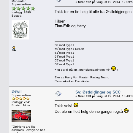
Moderator
«
Svar #22 på:
august 19, 2014, 12:09:
Supermedlem
Takk for en fin helg til alle fra Østfoldgjenge
Innlegg: 2890
Bosted:
Hilsen
Finn-Erik og Harry
58`mod Type1
60`mod Type1 Deluxe
61`mod Type1
64`mod Type1
65`mod Type1
68`mod Type1
+ et par til på lur...(pensjonsparingen min
)
Eier av Harry Von Kaaten Racing Team.
Rammekroken Fredrikstad
Dewil
Sv: Østfoldinger og SCC
Supermedlem
«
Svar #23 på:
august 19, 2014, 13:43:
Innlegg: 7541
Bosted: Moss
Takk selv!
Det ble en flott helg denne gangen også
"Opinions are like
assholes...everyone has