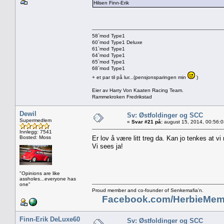
Hilsen Finn-Erik
58`mod Type1
60`mod Type1 Deluxe
61`mod Type1
64`mod Type1
65`mod Type1
68`mod Type1
+ et par til på lur...(pensjonsparingen min
)
Eier av Harry Von Kaaten Racing Team.
Rammekroken Fredrikstad
Dewil
Sv: Østfoldinger og SCC
Supermedlem
«
Svar #21 på:
august 15, 2014, 00:56:
Innlegg: 7541
Bosted: Moss
Er lov å være litt treg da. Kan jo tenkes at vi
Vi sees ja!
"Opinions are like
assholes...everyone has
one"
Proud member and co-founder of Senkemafia'n.
Facebook.com/HerbieMem
Finn-Erik DeLuxe60
Sv: Østfoldinger og SCC