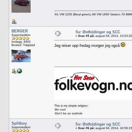
-61 VW 1200 (Beryl green),-69 VW 1600 Variant,-74 B
BERGER
Sv: Østfoldinger og SCC
Supermedlem
«
Svar #5 på:
august 04, 2014, 10:03:2
Innlegg: 4502
Bosted: Trøgstad
Jeg reiser opp fredag morgen jeg også
This is my simple religion:
-Be cool
-Don't be an asshole
Splitboy
Sv: Østfoldinger og SCC
Supermedlem
«
Svar #6 på:
august 04, 2014, 10:56:1