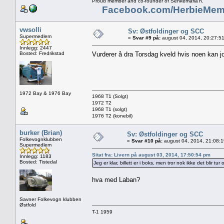
Proud member and co-founder of Senkemafia'n.
Facebook.com/HerbieMem
vwsolli
Sv: Østfoldinger og SCC
Supermedlem
«
Svar #9 på:
august 04, 2014, 20:27:5
Innlegg: 2447
Bosted: Fredrikstad
Vurderer å dra Torsdag kveld hvis noen kan 
1972 Bay & 1976 Bay
1968 T1 (Solgt)
1972 T2
1968 T1 (solgt)
1976 T2 (konebil)
burker (Brian)
Sv: Østfoldinger og SCC
Folkevognklubben
«
Svar #10 på:
august 04, 2014, 21:08:
Supermedlem
Sitat fra: Livern på august 03, 2014, 17:50:54 pm
Innlegg: 1183
Bosted: Tistedal
Jeg er klar, billett er i boks, men tror nok ikke det blir tu
hva med Laban?
Savner Folkevogn klubben
Østfold
T-1 1959