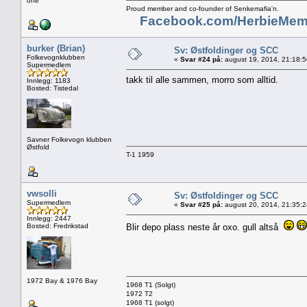
one"
Proud member and co-founder of Senkemafia'n.
Facebook.com/HerbieMem
burker (Brian)
Sv: Østfoldinger og SCC
Folkevognklubben
«
Svar #24 på:
august 19, 2014, 21:18:
Supermedlem
takk til alle sammen, morro som alltid.
Innlegg: 1183
Bosted: Tistedal
Savner Folkevogn klubben
Østfold
T-1 1959
vwsolli
Sv: Østfoldinger og SCC
Supermedlem
«
Svar #25 på:
august 20, 2014, 21:35:
Innlegg: 2447
Bosted: Fredrikstad
Blir depo plass neste år oxo. gull altså
1972 Bay & 1976 Bay
1968 T1 (Solgt)
1972 T2
1968 T1 (solgt)