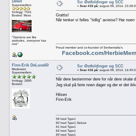
Dewil
Sv: Østfoldinger og SCC
Supermedlem
«
Svar #15 på:
august 06, 2014, 23:28:
Innlegg: 7541
Grattis!
Bosted: Moss
Når tenker vi felles "tidlig" avreise? Har noen
"Opinions are like
assholes...everyone has
one"
Proud member and co-founder of Senkemafia'n.
Facebook.com/HerbieMem
Finn-Erik DeLuxe60
Sv: Østfoldinger og SCC
Moderator
«
Svar #16 på:
august 08, 2014, 14:45:
Supermedlem
Når dere bestemmer dere for når dere skalø d
Innlegg: 2890
Bosted:
Jeg skal på ferie noen dager og der er det ikk
Hilsen
Finn-Erik
58`mod Type1
60`mod Type1 Deluxe
61`mod Type1
64`mod Type1
65`mod Type1