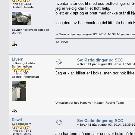
hvordan står det til med oss østfoldinger of
Innlegg: 1183
Bosted: Tistedal
jeg er veldig klar til et flott helg.
bilett er kjøpt og et brett med drikke står til kj
logg dere av Facebook og del litt info her på N
Savner Folkevogn klubben
Østfold
«
Siste redigering: august 03, 2014, 18:36:18 pm av bur
T-1 1959
Livern
Sv: Østfoldinger og SCC
Folkevognklubben
«
Svar #1 på:
august 03, 2014, 17:50:5
Seniormedlem
Jeg er klar, billett er i boks, men tror nok ikke
Innlegg: 384
Bosted: Fredrikstad
Unnasluntrer hos Harry von Kaaten Racing Team
Dewil
Sv: Østfoldinger og SCC
Supermedlem
«
Svar #2 på:
august 03, 2014, 22:35:1
Innlegg: 7541
Jeg har ferie, så jeg fiser oppover tidlig på fr
Bosted: Moss