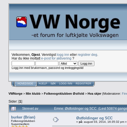
Velkommen,
Gjest
. Vennligst
logg inn
eller
registrer deg
.
Har du ikke mottatt
e-post for aktivering
?
Logg inn med brukernavn, passord og innloggingstid
HOVEDSIDE
HJELP
SØK
LOGG INN
REGISTRER
VWNorge
>
Min klubb
>
Folkevognklubben Østfold
>
Hva skjer
(Moderatorer:
Fin
Sider: [
1
]
Skrevet av
Emne: Østfoldinger og SCC (Lest 50874 gange
burker (Brian)
Østfoldinger og SCC
Folkevognklubben
«
på:
august 03, 2014, 16:35:32 pm »
Supermedlem