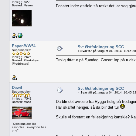
Innlegg: 527
Bosted: Mysen
Forlater indre østfold så raskt det lar seg gjø
Espen/VW54
Sv: Østfoldinger og SCC
Supermedlem
«
Svar #7 på:
august 04, 2014, 11:45:2
Innlegg: 2625
Trolig tittetur på Søndag, Gocart løp på ruds
Bosted: Plankebyen
(Fredrikstad)
Dewil
Sv: Østfoldinger og SCC
Supermedlem
«
Svar #8 på:
august 04, 2014, 16:45:2
Innlegg: 7541
Da blir det avreise fra Rygge tidlig på fredage
Bosted: Moss
Har skaffet henger, så da blir det tur
Skulle vi foretatt en felleskjøring kanskje? Ka
"Opinions are like
assholes...everyone has
one"