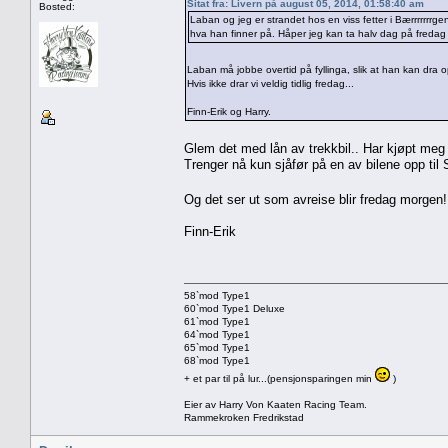
Sitat fra: Livern på august 05, 2014, 01:58:40 am
Bosted:
Laban og jeg er strandet hos en viss fetter i Bærrrrrrrgen
hva han finner på. Håper jeg kan ta halv dag på freda
Laban må jobbe overtid på fyllinga, slik at han kan dra o
Hvis ikke drar vi veldig tidlig fredag...
Finn-Erik og Harry.
Glem det med lån av trekkbil.. Har kjøpt meg
Trenger nå kun sjåfør på en av bilene opp til 
Og det ser ut som avreise blir fredag morge
Finn-Erik
58`mod Type1
60`mod Type1 Deluxe
61`mod Type1
64`mod Type1
65`mod Type1
68`mod Type1
+ et par til på lur...(pensjonsparingen min
)
Eier av Harry Von Kaaten Racing Team.
Rammekroken Fredrikstad