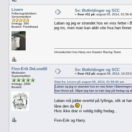
Livern
Sv: Østfoldinger og SCC
Folkevognklubben
«
Svar #11 på:
august 05, 2014, 01:58:4
Seniormedlem
Laban og jeg er strandet hos en viss fetter i B
Innlegg: 384
Bosted: Fredrikstad
jeg tro, men man kan aldri vite hva han finne
Unnasluntrer hos Harry von Kaaten Racing Team
Finn-Erik DeLuxe60
Sv: Østfoldinger og SCC
Moderator
«
Svar #12 på:
august 06, 2014, 14:23:
Supermedlem
Sitat fra: Livern på august 05, 2014, 01:58:40 am
Innlegg: 2890
Laban og jeg er strandet hos en viss fetter i Bærrrrrrrgen
Bosted:
han finner på. Håper jeg kan ta halv dag på fredag og 
Laban må jobbe overtid på fyllinga, slik at ha
låne den da
)
Hvis ikke drar vi veldig tidlig fredag...
Finn-Erik og Harry.