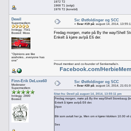
1972 T2
1968 T1 (solgt)
1976 T2 (konebil)
Dewil
Sv: Østfoldinger og SCC
Supermedlem
«
Svar #19 på:
august 14, 2014, 13:55:1
Innlegg: 7541
Fredag morgen, møte på By the way/Shell Sto
Bosted: Moss
Enkelt å kjøre av/på E6 der.
"Opinions are like
assholes...everyone has
one"
Proud member and co-founder of Senkemafia'n.
Facebook.com/HerbieMem
Finn-Erik DeLuxe60
Sv: Østfoldinger og SCC
Moderator
«
Svar #20 på:
august 14, 2014, 21:01:
Supermedlem
Sitat fra: Dewil på august 14, 2014, 13:55:11 pm
Innlegg: 2890
Fredag morgen, møte på By the way/Shell Storebaug (be
Bosted:
Enkelt å kjøre av/på E6 der.
[/quo
Blir som avtalt her ja. Men om vi kjører klokken 10.00 vi
Ses