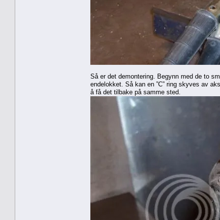
Så er det demontering. Begynn med de to små
endelokket. Så kan en ”C” ring skyves av aks
å få det tilbake på samme sted.