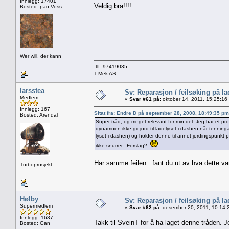
Innlegg: 17401
Veldig bra!!!!
Bosted: pao Voss
Wer will, der kann
-tlf. 97419035
T-Mek AS
larsstea
Sv: Reparasjon / feilsøking på l
Medlem
«
Svar #61 på:
oktober 14, 2011, 15:25:16
Innlegg: 167
Sitat fra: Endre D på september 28, 2008, 18:49:35 pm
Bosted: Arendal
Super tråd, og meget relevant for min del. Jeg har et 
dynamoen ikke gir jord til ladelyset i dashen når tenninga
lyset i dashen) og holder denne til annet jordingspunkt 
ikke snurrer.. Forslag?
Har samme feilen.. fant du ut av hva dette va
Turboprosjekt
Hølby
Sv: Reparasjon / feilsøking på l
Supermedlem
«
Svar #62 på:
desember 20, 2011, 10:14:
Innlegg: 1637
Takk til SveinT for å ha laget denne tråden.
Bosted: Gan