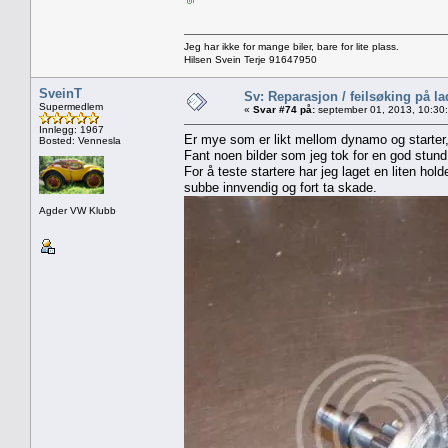
Jeg har ikke for mange biler, bare for lite plass.
Hilsen Svein Terje 91647950
SveinT
Sv: Reparasjon / feilsøking på l
Supermedlem
«
Svar #74 på:
september 01, 2013, 10:30
Innlegg: 1967
Er mye som er likt mellom dynamo og starter, 
Bosted: Vennesla
Fant noen bilder som jeg tok for en god stund s
For å teste startere har jeg laget en liten hold
subbe innvendig og fort ta skade.
Agder VW Klubb