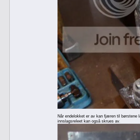
Når endelokket er av kan fjæren til børstene 
innslagsreleet kan også skrues av.