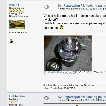
SveinT
Sv: Reparasjon / feilsøking på l
Supermedlem
«
Svar #67 på:
mars 06, 2012, 23:01:43 p
Innlegg: 1967
Vil nok heller tro du har litt dårlig kontakt et
Bosted: Vennesla
nylakkert?
Hadde litt av samme symptomer på en jeg akk
på benken
Agder VW Klubb
HPIM0641b (Large).jpg
(112.33 KB, 1024x768 - vist 1
Jeg har ikke for mange biler, bare for lite plass.
Hilsen Svein Terje 91647950
Bobledeler
Sv: Reparasjon / feilsøking på l
Medlem
«
Svar #68 på:
mars 06, 2012, 23:58:19 p
Innlegg: 169