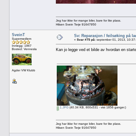
Jeg har ikke for mange biler, bare for lite plass.
Hilsen Svein Terje 91647950
SveinT
Sv: Reparasjon / feilsøking på l
Supermedlem
«
Svar #75 på:
september 01, 2013, 10:37
Innlegg: 1967
Bosted: Vennesla
Kan jo legge ved et bilde av hvordan en start
Agder VW Klubb
1.JPG
(40.34 KB, 800x531 - vist 1856 ganger.)
Jeg har ikke for mange biler, bare for lite plass.
Hilsen Svein Terje 91647950