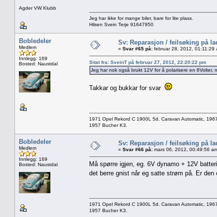
Agder VW Klubb
Jeg har ikke for mange biler, bare for lite plass.
Hilsen Svein Terje 91647950
Bobledeler
Sv: Reparasjon / feilsøking på l
Medlem
«
Svar #65 på:
februar 28, 2012, 01:11:29
Innlegg: 169
Sitat fra: SveinT på februar 27, 2012, 22:20:22 pm
Bosted: Naustdal
Jeg har nok også brukt 12V for å polarisere en 6Volter, 
Takkar og bukkar for svar
1971 Opel Rekord C 1900L 5d. Caravan Automatic, 196
1957 Bucher K3.
Bobledeler
Sv: Reparasjon / feilsøking på l
Medlem
«
Svar #66 på:
mars 06, 2012, 00:49:56 a
Innlegg: 169
Må spørre igjen, eg. 6V dynamo + 12V batteri
Bosted: Naustdal
det berre gnist når eg satte strøm på. Er den
1971 Opel Rekord C 1900L 5d. Caravan Automatic, 196
1957 Bucher K3.