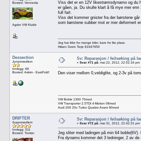
Viss det er en 12V likestrømsdynamo og du ha
Bosted: Vennesla
er gåen, ja. Du skulle klart å få mye mer en
full fart.
Viss det kommer gnister fra der børstene går i
som børstene subber mot er mer deformert en
Agder VW Klubb
Jeg har ikke for mange biler, bare for lite plass.
Hilsen Svein Terje 91647950
Dessection
Sv: Reparasjon / feilsøking på l
Juniormedlem
«
Svar #71 på:
mai 22, 2012, 22:52:16 pm 
Innlegg: 68
Bosted: Askim - EastFold!
Den viser mellom 0,veldiglite, og 2-3v på tom
VW Boble 1300 70mod
VW Transporter 2.5TDI 4-Motion 08mod
Audi 200 20v Turbo Quattro Avant 90mod
DRIFTER
Sv: Reparasjon / feilsøking på l
Supermedlem
«
Svar #72 på:
mai 31, 2012, 22:42:31 pm 
Innlegg: 511
Jeg sliter med ladingen på min 64 boble(6V). Mi
Bosted: Tomter
Fra dynamo kommer det 3 ledninger, 2 av de e