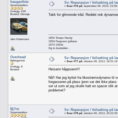
hauganfoto
Sv: Reparasjon / feilsøking på l
Seniormedlem
«
Svar #76 på:
september 06, 2013, 23:56
Innlegg: 428
Bosted: Drevsjø
Takk for glimrende tråd. Reddet nok dynam
1954 Tempo Handy
Jørn Kristensen
1954 Ferguson gråtass
1973 1303s
Og to bruksbiler...
Overhead
Sv: Reparasjon / feilsøking på l
Nybegynner
«
Svar #77 på:
oktober 06, 2013, 18:51:19
Innlegg: 8
Heisann håppsann!!!
Bosted:
Nå!! Har jeg byttet fra likestrømsdynamo til v
forgasseren på plass ijenn var det ikke plass
ser ut som at jeg skulle hatt en spacer slik 
problemet?
Bj?rn
Sv: Reparasjon / feilsøking på l
Supermedlem
«
Svar #78 på:
oktober 06, 2013, 20:22:45