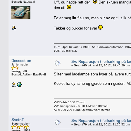
Bosted: Naustdal
Uff, du hadde rett der.
Den skruen mangla p
den att
Føler meg litt flau no, men blir av og til slik
Takker og bukker for svar
1971 Opel Rekord C 1900L 5d. Caravan Automatic, 196
1957 Bucher K3.
Dessection
Sv: Reparasjon / feilsøking på l
Juniormedlem
«
Svar #69 på:
mai 22, 2012, 19:45:29 pm 
Innlegg: 68
Sliter med ladelampe som lyser på lavere turt
Bosted: Askim - EastFold!
Koblet fra dynamo og gjorde som i guiden. 
VW Boble 1300 70mod
VW Transporter 2.5TDI 4-Motion 08mod
Audi 200 20v Turbo Quattro Avant 90mod
SveinT
Sv: Reparasjon / feilsøking på l
Supermedlem
«
Svar #70 på:
mai 22, 2012, 21:26:52 pm 
Innlegg: 1967