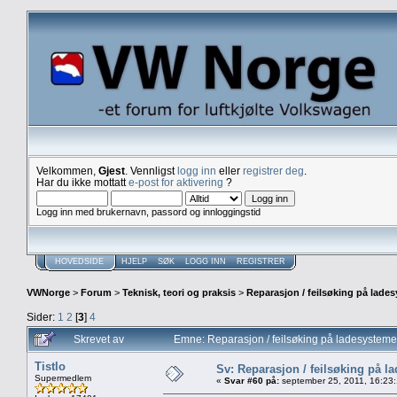
Velkommen,
Gjest
. Vennligst
logg inn
eller
registrer deg
.
Har du ikke mottatt
e-post for aktivering
?
Logg inn med brukernavn, passord og innloggingstid
HOVEDSIDE
HJELP
SØK
LOGG INN
REGISTRER
VWNorge
>
Forum
>
Teknisk, teori og praksis
>
Reparasjon / feilsøking på lade
Sider:
1
2
[
3
]
4
Skrevet av
Emne: Reparasjon / feilsøking på ladesystem
Tistlo
Sv: Reparasjon / feilsøking på l
Supermedlem
«
Svar #60 på:
september 25, 2011, 16:23