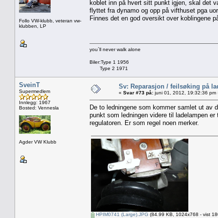
koblet inn på hvert sitt punkt igjen, skal de
flyttet fra dynamo og opp på vifthuset pga uor
Finnes det en god oversikt over koblingene p
Follo VW-klubb, veteran vw-
klubben, LP
you`ll never walk alone
Biler:Type 1 1956
Type 2 1971
SveinT
Sv: Reparasjon / feilsøking på l
Supermedlem
«
Svar #73 på:
juni 01, 2012, 19:32:36 pm
Innlegg: 1967
De to ledningene som kommer samlet ut av dy
Bosted: Vennesla
punkt som ledningen videre til ladelampen er
regulatoren. Er som regel noen merker.
Agder VW Klubb
HPIM0741 (Large).JPG
(84.99 KB, 1024x768 - vist 18