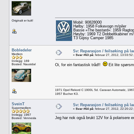
Originalt er kult!
Mobil: 90828000
Hølby: 1958 Folkevogn m/piler
Basse «The bastard»: 1959 Ragtop 
Høyby: 1969 T2 Dobbeltkabiner m/
T3 Gipsy Camper 1985
Bobledeler
Sv: Reparasjon / feilsøking på l
Medlem
«
Svar #63 på:
februar 27, 2012, 13:03:52
Innlegg: 169
Bosted: Naustdal
Oi, for ein fantastisk tråd!!
Eit lite spørsm
1971 Opel Rekord C 1900L 5d. Caravan Automatic, 196
1957 Bucher K3.
SveinT
Sv: Reparasjon / feilsøking på l
Supermedlem
«
Svar #64 på:
februar 27, 2012, 22:20:22
Innlegg: 1967
Jeg har nok også brukt 12V for å polarisere e
Bosted: Vennesla