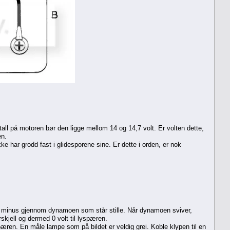
l på motoren bør den ligge mellom 14 og 14,7 volt. Er volten dette,
en.
kke har grodd fast i glidesporene sine. Er dette i orden, er nok
n og minus gjennom dynamoen som står stille. Når dynamoen sviver,
skjell og dermed 0 volt til lyspæren.
æren. En måle lampe som på bildet er veldig grei. Koble klypen til en