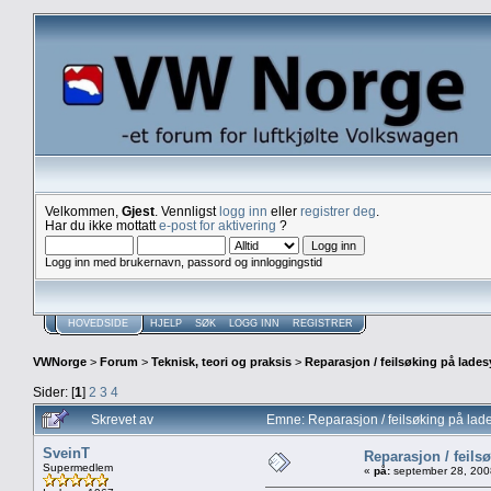
Velkommen,
Gjest
. Vennligst
logg inn
eller
registrer deg
.
Har du ikke mottatt
e-post for aktivering
?
Logg inn med brukernavn, passord og innloggingstid
HOVEDSIDE
HJELP
SØK
LOGG INN
REGISTRER
VWNorge
>
Forum
>
Teknisk, teori og praksis
>
Reparasjon / feilsøking på lade
Sider: [
1
]
2
3
4
Skrevet av
Emne: Reparasjon / feilsøking på la
SveinT
Reparasjon / feils
Supermedlem
«
på:
september 28, 200