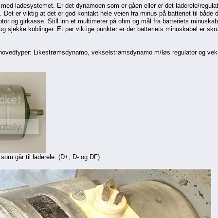
r med ladesystemet. Er det dynamoen som er gåen eller er det laderele/regulato
n. Det er viktig at det er god kontakt hele veien fra minus på batteriet til bå
or og girkasse. Still inn et multimeter på ohm og mål fra batteriets minuska
og sjekke koblinger. Et par viktige punkter er der batteriets minuskabel er skru
e hovedtyper: Likestrømsdynamo, vekselstrømsdynamo m/løs regulator og vek
som går til laderele. (D+, D- og DF)