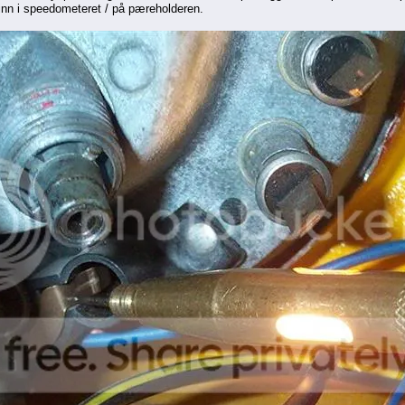
inn i speedometeret / på pæreholderen.