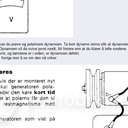
 kan du prøve og polarisere dynamoen. Ta bort dynamo reima slik at dynamoen kan
. Dynamoen vil da svive jevnt rundt, litt fortere enn at du klarer å telle rundene.
evnt, og børstene er i orden, er dynamoen defekt.
 forrige test å se om den nå virker.