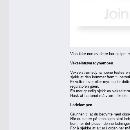
Viss ikke noe av dette har hjulpet m
Vekselstrømsdynamoen
Vekselstrømsdynamoene testes enkle
sjekk at den kommer frem til batter
Er volten over eller mye under dette
regulatoren gåen.
En mer grundig sjekk av vekselstrø
Husk at batteriet må være tilkoblet
Ladelampen
Grunnen til at du begynte med diss
Når du setter på tenningen skal lad
kommer det pluss i denne ledningen o
For å sjekke at alt er i orden her 