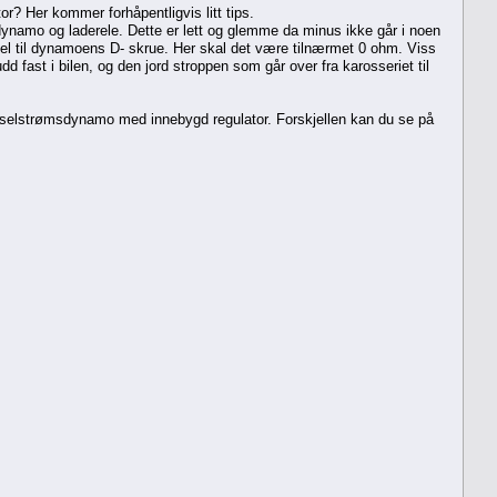
r? Her kommer forhåpentligvis litt tips.
de dynamo og laderele. Dette er lett og glemme da minus ikke går i noen
bel til dynamoens D- skrue. Her skal det være tilnærmet 0 ohm. Viss
dd fast i bilen, og den jord stroppen som går over fra karosseriet til
selstrømsdynamo med innebygd regulator. Forskjellen kan du se på