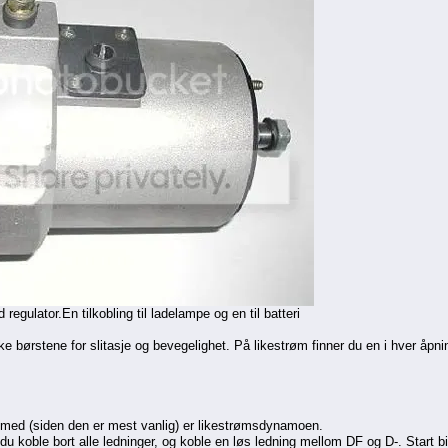
ulator.En tilkobling til ladelampe og en til batteri
e børstene for slitasje og bevegelighet. På likestrøm finner du en i hver åpnin
 med (siden den er mest vanlig) er likestrømsdynamoen.
du koble bort alle ledninger, og koble en løs ledning mellom DF og D-. Start