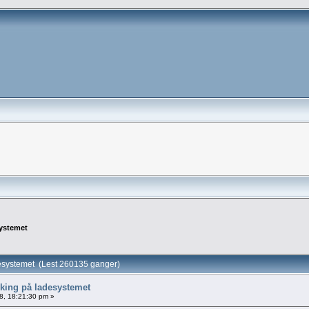
systemet
desystemet (Lest 260135 ganger)
øking på ladesystemet
8, 18:21:30 pm »