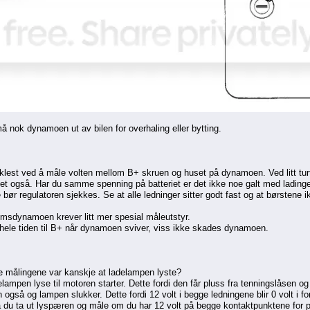
å nok dynamoen ut av bilen for overhaling eller bytting.
st ved å måle volten mellom B+ skruen og huset på dynamoen. Ved litt turtal
iet også. Har du samme spenning på batteriet er det ikke noe galt med lading
 bør regulatoren sjekkes. Se at alle ledninger sitter godt fast og at børstene i
msdynamoen krever litt mer spesial måleutstyr.
 hele tiden til B+ når dynamoen sviver, viss ikke skades dynamoen.
e målingene var kanskje at ladelampen lyste?
elampen lyse til motoren starter. Dette fordi den får pluss fra tenningslåse
gså og lampen slukker. Dette fordi 12 volt i begge ledningene blir 0 volt i for
må du ta ut lyspæren og måle om du har 12 volt på begge kontaktpunktene for p