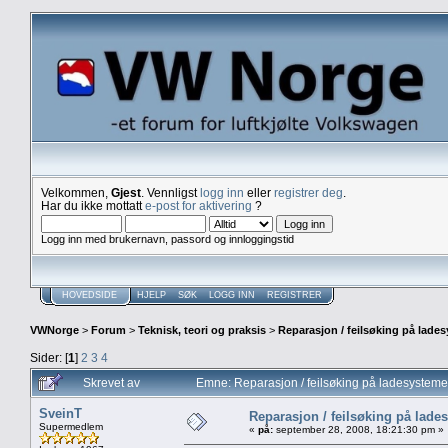
Velkommen,
Gjest
. Vennligst
logg inn
eller
registrer deg
.
Har du ikke mottatt
e-post for aktivering
?
Logg inn med brukernavn, passord og innloggingstid
HOVEDSIDE
HJELP
SØK
LOGG INN
REGISTRER
VWNorge
>
Forum
>
Teknisk, teori og praksis
>
Reparasjon / feilsøking på lade
Sider: [
1
]
2
3
4
Skrevet av
Emne: Reparasjon / feilsøking på ladesystem
SveinT
Reparasjon / feilsøking på lade
Supermedlem
«
på:
september 28, 2008, 18:21:30 pm »