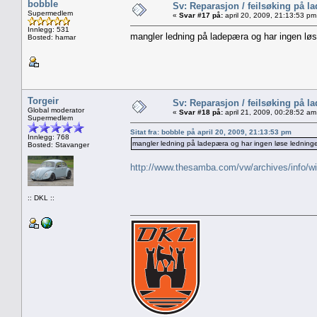
bobble
Sv: Reparasjon / feilsøking på l
Supermedlem
«
Svar #17 på:
april 20, 2009, 21:13:53 pm
Innlegg: 531
mangler ledning på ladepæra og har ingen løs
Bosted: hamar
Torgeir
Sv: Reparasjon / feilsøking på l
Global moderator
«
Svar #18 på:
april 21, 2009, 00:28:52 am
Supermedlem
Sitat fra: bobble på april 20, 2009, 21:13:53 pm
Innlegg: 768
mangler ledning på ladepæra og har ingen løse ledninge
Bosted: Stavanger
http://www.thesamba.com/vw/archives/info/wi
:: DKL ::