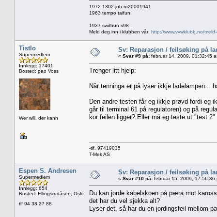
1972 1302 jub.nr20001941
1963 tempo taifun
1937 swithun s98
Meld deg inn i klubben vår:
http://www.vvwklubb.no/meld-
Tistlo
Sv: Reparasjon / feilsøking på l
Supermedlem
«
Svar #9 på:
februar 14, 2009, 01:32:45 
Innlegg: 17401
Trenger litt hjelp:
Bosted: pao Voss
Når tenninga er på lyser ikkje ladelampen... 
Den andre testen får eg ikkje prøvd fordi eg 
går til terminal 61 på regulatoren) og på regul
kor feilen ligger? Eller må eg teste ut "test 2"
Wer will, der kann
-tlf. 97419035
T-Mek AS
Espen S. Andresen
Sv: Reparasjon / feilsøking på l
Supermedlem
«
Svar #10 på:
februar 15, 2009, 17:56:36
Innlegg: 654
Du kan jorde kabelskoen på pæra mot karosser
Bosted: Ellingsrudåsen, Oslo
det har du vel sjekka alt?
tlf 94 38 27 88
Lyser det, så har du en jordingsfeil mellom pæ