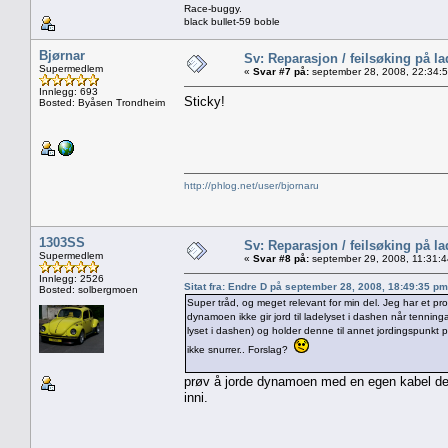
Race-buggy.
black bullet-59 boble
Bjørnar
Sv: Reparasjon / feilsøking på l
Supermedlem
«
Svar #7 på:
september 28, 2008, 22:34:
Innlegg: 693
Sticky!
Bosted: Byåsen Trondheim
http://phlog.net/user/bjornaru
1303SS
Sv: Reparasjon / feilsøking på l
Supermedlem
«
Svar #8 på:
september 29, 2008, 11:31:
Innlegg: 2526
Sitat fra: Endre D på september 28, 2008, 18:49:35 pm
Bosted: solbergmoen
Super tråd, og meget relevant for min del. Jeg har et 
dynamoen ikke gir jord til ladelyset i dashen når tenninga
lyset i dashen) og holder denne til annet jordingspunkt 
ikke snurrer.. Forslag?
prøv å jorde dynamoen med en egen kabel de
inni.