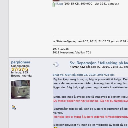
r5.jpg
(100.35 KB. 800x600 - vist 3281 ganger.)
«
Siste redigering: april 02, 2010, 21:02:59 pm av GSR
1974 1303s
2018 Husqvarna Vitpilen 701
perpioneer
Sv: Reparasjon / feilsøking på l
Supermedlem
«
Svar #22 på:
april 02, 2010, 21:46:21 pm
Innlegg: 895
Sitat fra: GSR på april 02, 2010, 20:57:25 pm
Bosted: Arendal
Eg har kjøpt meg buss, og leigde prøveskilt til helga. 
anna denne suverene tråden, kom eg fram til at regulato
liggande. Såg helga gå fyken, og då sette kreativiten in
Enda opp med å bygge om frå innebygd til ekstern regula
Du mener sikkert for høy spenning. Da har du faktisk la
Spørsmålet mitt blir då: kan eg justere regulatoren på
var feil.
Tror ikke det er mulig å justere laderele til vekselstrøm
Bestiller sjølvsagt ny, men eg er nysgjerrig av meg så eg 