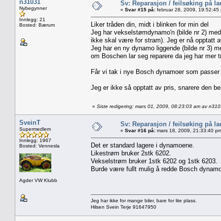
n31031
Sv: Reparasjon / feilsøking på l
Nybegynner
«
Svar #15 på:
februar 28, 2009, 19:52:45
Innlegg: 21
Liker tråden din, midt i blinken for min del
Bosted: Bærum
Jeg har vekselstømdynamo'n (bilde nr 2) med 
ikke skal være for stram). Jeg er nå opptatt
Jeg har en ny dynamo liggende (bilde nr 3) me
om Boschen lar seg reparere da jeg har mer 
Får vi tak i nye Bosch dynamoer som passer t
Jeg er ikke så opptatt av pris, snarere den b
«
Siste redigering: mars 01, 2009, 08:23:03 am av n31
SveinT
Sv: Reparasjon / feilsøking på l
Supermedlem
«
Svar #16 på:
mars 18, 2009, 21:33:40 p
Innlegg: 1967
Det er standard lagere i dynamoene.
Bosted: Vennesla
Likestrøm bruker 2stk 6202.
Vekselstrøm bruker 1stk 6202 og 1stk 6203.
Burde være fullt mulig å redde Bosch dynamo
Agder VW Klubb
Jeg har ikke for mange biler, bare for lite plass.
Hilsen Svein Terje 91647950