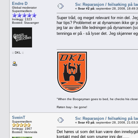
Endre D
Sv: Reparasjon / feilsøking på l
Global moderator
«
Svar #2 på:
september 28, 2008, 18:49:
Supermedlem
Super tråd, og meget relevant for min del. 
Innlegg: 1323
har tips? Problemet er at dynamoen ikke gir jor
Bosted: Stavanger
jeg tar av den lille ledningen på dynamoen (so
tenninga er på - så lyser det. Jeg skjønner e
:: DKL ::
"When the Boogeyman goes to bed, he checks his closet 
Røten bay - be gone!
SveinT
Sv: Reparasjon / feilsøking på l
Supermedlem
«
Svar #3 på:
september 28, 2008, 21:03:
Innlegg: 1967
Det høres ut som det kan være den innebygde
Bosted: Vennesla
kontakt med det som snurrer inni der......