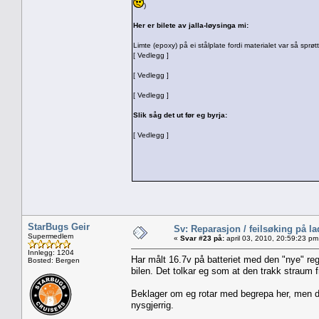
)
Her er bilete av jalla-løysinga mi:
Limte (epoxy) på ei stålplate fordi materialet var så sprøtt
[ Vedlegg ]
[ Vedlegg ]
[ Vedlegg ]
Slik såg det ut før eg byrja:
[ Vedlegg ]
StarBugs Geir
Sv: Reparasjon / feilsøking på l
Supermedlem
«
Svar #23 på:
april 03, 2010, 20:59:23 pm
Innlegg: 1204
Har målt 16.7v på batteriet med den "nye" re
Bosted: Bergen
bilen. Det tolkar eg som at den trakk straum fr
Beklager om eg rotar med begrepa her, men det
nysgjerrig.