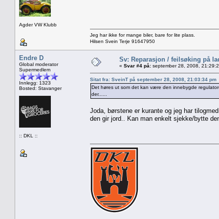
Agder VW Klubb
Jeg har ikke for mange biler, bare for lite plass.
Hilsen Svein Terje 91647950
Endre D
Sv: Reparasjon / feilsøking på l
Global moderator
«
Svar #4 på:
september 28, 2008, 21:29:
Supermedlem
Sitat fra: SveinT på september 28, 2008, 21:03:34 pm
Innlegg: 1323
Det høres ut som det kan være den innebygde regulatore
Bosted: Stavanger
der......
Joda, børstene er kurante og jeg har tilogmed
den gir jord.. Kan man enkelt sjekke/bytte d
:: DKL ::