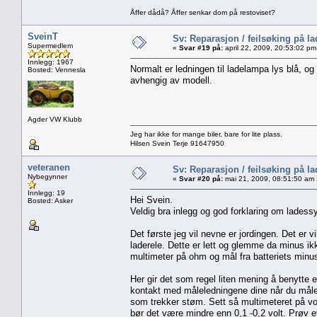
Åffer dådå? Åffer senkar dom på restoviset?
SveinT
Sv: Reparasjon / feilsøking på l
Supermedlem
«
Svar #19 på:
april 22, 2009, 20:53:02 pm
Innlegg: 1967
Normalt er ledningen til ladelampa lys blå, o
Bosted: Vennesla
avhengig av modell.
Agder VW Klubb
Jeg har ikke for mange biler, bare for lite plass.
Hilsen Svein Terje 91647950
veteranen
Sv: Reparasjon / feilsøking på l
Nybegynner
«
Svar #20 på:
mai 21, 2009, 08:51:50 am 
Innlegg: 19
Hei Svein.
Bosted: Asker
Veldig bra inlegg og god forklaring om ladess
Det første jeg vil nevne er jordingen. Det er v
laderele. Dette er lett og glemme da minus ik
multimeter på ohm og mål fra batteriets minu
Her gir det som regel liten mening å benytte 
kontakt med måleledningene dine når du måler
som trekker støm. Sett så multimeteret på v
bør det være mindre enn 0,1 -0,2 volt. Prøv e