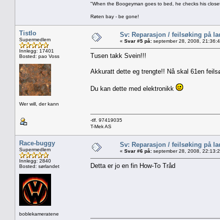
"When the Boogeyman goes to bed, he checks his closet 
Røten bay - be gone!
Tistlo
Sv: Reparasjon / feilsøking på l
Supermedlem
«
Svar #5 på:
september 28, 2008, 21:36:
Innlegg: 17401
Tusen takk Svein!!!
Bosted: pao Voss
Akkuratt dette eg trengte!! Nå skal 61en feils
Du kan dette med elektronikk
Wer will, der kann
-tlf. 97419035
T-Mek AS
Race-buggy
Sv: Reparasjon / feilsøking på l
Supermedlem
«
Svar #6 på:
september 28, 2008, 22:13:
Innlegg: 2840
Detta er jo en fin How-To Tråd
Bosted: sørlandet
boblekameratene