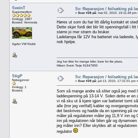
SveinT
Sv: Reparasjon / feilsøking på l
Supermedlem
«
Svar #28 på:
mai 02, 2010, 19:11:49 pm 
Innlegg: 1967
Høres ut som du har litt dårlig kontakt et ste
Bosted: Vennesla
Dette skjer fordi det blir litt spenningsfall i l
større jo mer strøm du bruker.
Ladelampa får 12V fra batteriet via laderele, ly
nok hjelpe.
Agder VW Klubb
Jeg har ikke for mange biler, bare for lite plass.
Hilsen Svein Terje 91647950
StigP
Sv: Reparasjon / feilsøking på l
Nybegynner
«
Svar #29 på:
juli 13, 2010, 17:31:01 pm 
Innlegg: 1
Bosted:
Som så mange andre så sliter også jeg med 
laddespenning på 13-14 V. Siden dette er en c
vi nå sku ut å kjøre igjen var batteriet tomt s
alle (tror jeg vertfall) kabler og overgangsmo
det beskrives og hadde da en spenning på over
måler på regulatoren måler jeg 11,8 V inn og 
inn på regulatoren når bilen går og dynamoe
jeg måler inn? Eller skyldes alt at regulatore
regulator