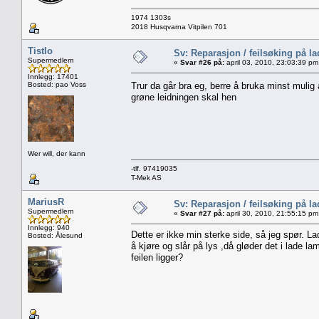
1974 1303s
2018 Husqvarna Vitpilen 701
Tistlo
Sv: Reparasjon / feilsøking på l
Supermedlem
«
Svar #26 på:
april 03, 2010, 23:03:39 pm
Innlegg: 17401
Bosted: pao Voss
Trur da går bra eg, berre å bruka minst mulig 
grøne leidningen skal hen
Wer will, der kann
-tlf. 97419035
T-Mek AS
MariusR
Sv: Reparasjon / feilsøking på l
Supermedlem
«
Svar #27 på:
april 30, 2010, 21:55:15 pm
Innlegg: 940
Dette er ikke min sterke side, så jeg spør. L
Bosted: Ålesund
å kjøre og slår på lys ,då gløder det i lade la
feilen ligger?