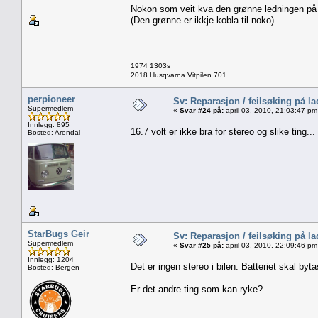
Nokon som veit kva den grønne ledningen på reg
(Den grønne er ikkje kobla til noko)
1974 1303s
2018 Husqvarna Vitpilen 701
perpioneer
Sv: Reparasjon / feilsøking på l
Supermedlem
«
Svar #24 på:
april 03, 2010, 21:03:47 pm
Innlegg: 895
16.7 volt er ikke bra for stereo og slike ting...
Bosted: Arendal
StarBugs Geir
Sv: Reparasjon / feilsøking på l
Supermedlem
«
Svar #25 på:
april 03, 2010, 22:09:46 pm
Innlegg: 1204
Det er ingen stereo i bilen. Batteriet skal byt
Bosted: Bergen
Er det andre ting som kan ryke?