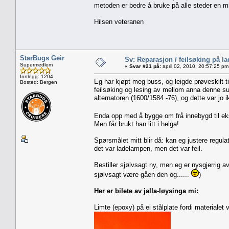
metoden er bedre å bruke på alle steder en mi
Hilsen veteranen
StarBugs Geir
Sv: Reparasjon / feilsøking på l
Supermedlem
«
Svar #21 på:
april 02, 2010, 20:57:25 pm
Innlegg: 1204
Eg har kjøpt meg buss, og leigde prøveskilt 
Bosted: Bergen
feilsøking og lesing av mellom anna denne suv
alternatoren (1600/1584 -76), og dette var jo 
Enda opp med å bygge om frå innebygd til eks
Men får brukt han litt i helga!
Spørsmålet mitt blir då: kan eg justere regu
det var ladelampen, men det var feil.
Bestiller sjølvsagt ny, men eg er nysgjerrig a
sjølvsagt være gåen den og......
)
Her er bilete av jalla-løysinga mi:
Limte (epoxy) på ei stålplate fordi materialet 