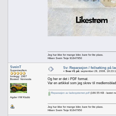
Jeg har ikke for mange biler, bare for lite plass.
Hilsen Svein Terje 91647950
SveinT
Sv: Reparasjon / feilsøking på l
Supermedlem
«
Svar #1 på:
september 28, 2008, 18:23:
Innlegg: 1967
Og her er det i PDF format.
Bosted: Vennesla
Var en artikkel som jeg skrev til medlemsblade
Reparasjon av ladesystemet.pdf
(166.55 KB - lastet n
Agder VW Klubb
Jeg har ikke for mange biler, bare for lite plass.
Hilsen Svein Terje 91647950