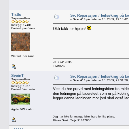
Tistlo
Sv: Reparasjon / feilsøking på l
Supermedlem
«
Svar #13 på:
februar 15, 2009, 19:13:42
Innlegg: 17401
Bosted: pao Voss
Okå takk for hjelpa!
Wer will, der kann
-tlf. 97419035
T-Mek AS
SveinT
Sv: Reparasjon / feilsøking på l
Supermedlem
«
Svar #14 på:
februar 15, 2009, 21:31:29
Innlegg: 1967
Viss du har prøvd med ledningsbiten fra midte
Bosted: Vennesla
den ledningen på ladereleet som er på koblin
legger denne ledningen mot jord skal også lad
Agder VW Klubb
Jeg har ikke for mange biler, bare for lite plass.
Hilsen Svein Terje 91647950