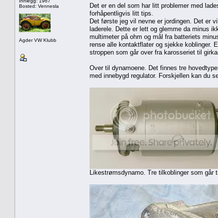
Innlegg: 1967
Det er en del som har litt problemer med lad
Bosted: Vennesla
forhåpentligvis litt tips.
Det første jeg vil nevne er jordingen. Det er v
laderele. Dette er lett og glemme da minus ik
multimeter på ohm og mål fra batteriets minu
Agder VW Klubb
rense alle kontaktflater og sjekke koblinger. E
stroppen som går over fra karosseriet til girk
Over til dynamoene. Det finnes tre hovedty
med innebygd regulator. Forskjellen kan du se
Likestrømsdynamo. Tre tilkoblinger som går ti