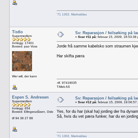
'71 1302, Marinablau
Tistlo
Sv: Reparasjon / feilsøking på l
Supermedlem
«
Svar #11 på:
februar 15, 2009, 18:53:38
Innlegg: 17401
Jorde frå samme kabelsko som straumen kje
Bosted: pao Voss
Har skifta pæra
Wer will, der kann
-tlf. 97419035
T-Mek AS
Espen S. Andresen
Sv: Reparasjon / feilsøking på l
Supermedlem
«
Svar #12 på:
februar 15, 2009, 19:06:57
Innlegg: 654
Yes, for du har (skal ha) jording der fra dyn
Bosted: Ellingsrudåsen, Oslo
Så, hvis du vet pæra funker, har du en jording
tlf 94 38 27 88
'71 1302, Marinablau