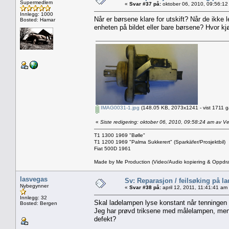
Supermedlem
«
Svar #37 på:
oktober 06, 2010, 09:56:12
Innlegg: 1000
Når er børsene klare for utskift? Når de ikke 
Bosted: Hamar
enheten på bildet eller bare børsene? Hvor kj
IMAG0031-1.jpg
(148.05 KB, 2073x1241 - vist 1711 g
«
Siste redigering: oktober 06, 2010, 09:58:24 am av V
T1 1300 1969 "Bølle"
T1 1200 1969 "Palma Sukkerert" (Sparkäfer/Prosjektbil)
Fiat 500D 1961
Made by Me Production (Video/Audio kopiering & Oppdra
lasvegas
Sv: Reparasjon / feilsøking på l
Nybegynner
«
Svar #38 på:
april 12, 2011, 11:41:41 am
Innlegg: 32
Skal ladelampen lyse konstant når tenningen 
Bosted: Bergen
Jeg har prøvd triksene med målelampen, men
defekt?