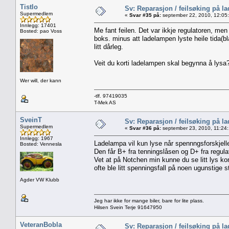
Tistlo
Sv: Reparasjon / feilsøking på l
Supermedlem
«
Svar #35 på:
september 22, 2010, 12:05
Innlegg: 17401
Me fant feilen. Det var ikkje regulatoren, men 
Bosted: pao Voss
boks. minus att ladelampen lyste heile tida(b
litt dårleg.
Veit du korti ladelampen skal begynna å lysa
Wer will, der kann
-tlf. 97419035
T-Mek AS
SveinT
Sv: Reparasjon / feilsøking på l
Supermedlem
«
Svar #36 på:
september 23, 2010, 11:24
Innlegg: 1967
Ladelampa vil kun lyse når spennngsforskjell
Bosted: Vennesla
Den får B+ fra tenningslåsen og D+ fra regula
Vet at på Notchen min kunne du se litt lys ko
ofte ble litt spenningsfall på noen ugunstige s
Agder VW Klubb
Jeg har ikke for mange biler, bare for lite plass.
Hilsen Svein Terje 91647950
VeteranBobla
Sv: Reparasjon / feilsøking på l