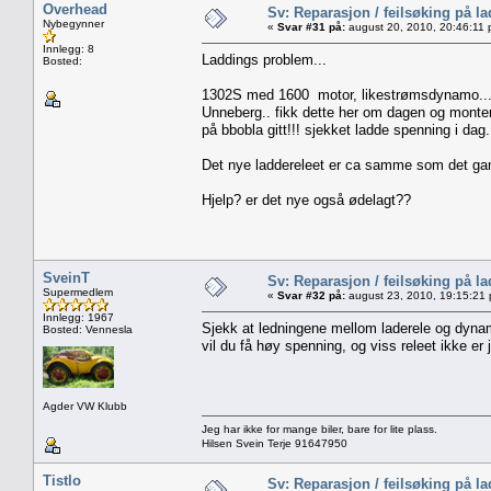
Overhead
Sv: Reparasjon / feilsøking på l
Nybegynner
«
Svar #31 på:
august 20, 2010, 20:46:11 
Innlegg: 8
Laddings problem...
Bosted:
1302S med 1600 motor, likestrømsdynamo... lad
Unneberg.. fikk dette her om dagen og monterte
på bbobla gitt!!! sjekket ladde spenning i dag.
Det nye laddereleet er ca samme som det gamle (
Hjelp? er det nye også ødelagt??
SveinT
Sv: Reparasjon / feilsøking på l
Supermedlem
«
Svar #32 på:
august 23, 2010, 19:15:21
Innlegg: 1967
Sjekk at ledningene mellom laderele og dynamo e
Bosted: Vennesla
vil du få høy spenning, og viss releet ikke er
Agder VW Klubb
Jeg har ikke for mange biler, bare for lite plass.
Hilsen Svein Terje 91647950
Tistlo
Sv: Reparasjon / feilsøking på l