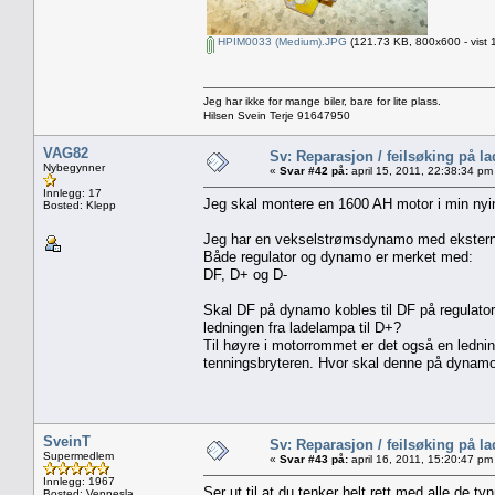
HPIM0033 (Medium).JPG
(121.73 KB, 800x600 - vist 
Jeg har ikke for mange biler, bare for lite plass.
Hilsen Svein Terje 91647950
VAG82
Sv: Reparasjon / feilsøking på l
Nybegynner
«
Svar #42 på:
april 15, 2011, 22:38:34 pm
Innlegg: 17
Jeg skal montere en 1600 AH motor i min nyin
Bosted: Klepp
Jeg har en vekselstrømsdynamo med ekstern 
Både regulator og dynamo er merket med:
DF, D+ og D-
Skal DF på dynamo kobles til DF på regulator
ledningen fra ladelampa til D+?
Til høyre i motorrommet er det også en lednin
tenningsbryteren. Hvor skal denne på dynam
SveinT
Sv: Reparasjon / feilsøking på l
Supermedlem
«
Svar #43 på:
april 16, 2011, 15:20:47 pm
Innlegg: 1967
Ser ut til at du tenker helt rett med alle de t
Bosted: Vennesla