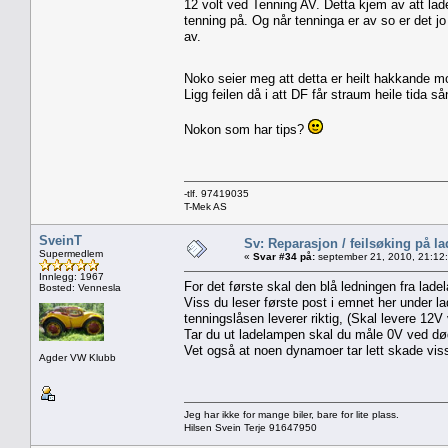
12 volt ved Tenning AV. Detta kjem av att lad
tenning på. Og når tenninga er av so er det 
av.
Noko seier meg att detta er heilt hakkande m
Ligg feilen då i att DF får straum heile tida s
Nokon som har tips?
-tlf. 97419035
T-Mek AS
SveinT
Sv: Reparasjon / feilsøking på l
Supermedlem
«
Svar #34 på:
september 21, 2010, 21:12
Innlegg: 1967
For det første skal den blå ledningen fra lade
Bosted: Vennesla
Viss du leser første post i emnet her under la
tenningslåsen leverer riktig, (Skal levere 12V 
Tar du ut ladelampen skal du måle 0V ved død
Vet også at noen dynamoer tar lett skade viss
Agder VW Klubb
Jeg har ikke for mange biler, bare for lite plass.
Hilsen Svein Terje 91647950