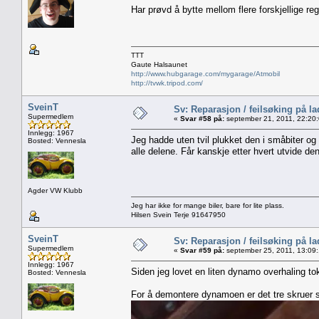
Har prøvd å bytte mellom flere forskjellige r
TTT
Gaute Halsaunet
http://www.hubgarage.com/mygarage/Atmobil
http://tvwk.tripod.com/
SveinT
Sv: Reparasjon / feilsøking på l
Supermedlem
«
Svar #58 på:
september 21, 2011, 22:20
Innlegg: 1967
Jeg hadde uten tvil plukket den i småbiter og m
Bosted: Vennesla
alle delene. Får kanskje etter hvert utvide de
Agder VW Klubb
Jeg har ikke for mange biler, bare for lite plass.
Hilsen Svein Terje 91647950
SveinT
Sv: Reparasjon / feilsøking på l
Supermedlem
«
Svar #59 på:
september 25, 2011, 13:09
Innlegg: 1967
Siden jeg lovet en liten dynamo overhaling tok j
Bosted: Vennesla
For å demontere dynamoen er det tre skruer 