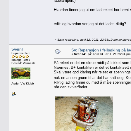
ladelampen.)
Hvordan finner jeg ut om ladereleet har brent
edit: og hvordan ser jeg at det lades riktig?
«
Siste redigering: april 12, 2011, 22:58:10 pm av lasve
SveinT
Sv: Reparasjon / feilsøking på l
Supermedlem
«
Svar #41 på:
april 13, 2011, 21:55:34 pm
Innlegg: 1967
På releet er det en skrue midt på lokket som h
Bosted: Vennesla
Nærmest B+ kontakten er det et kontaktsett som
Skal være god klaring når releet er spenning
nok en annen grunn til at det har satt seg. K
Riktig lading finner du med å måle spenningen 
Agder VW Klubb
når den sviver/lader.