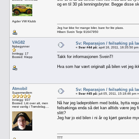
og en til 30 på tenningsbryter. Begge disse 
Agder VW Klubb
Jeg har ikke for mange biler, bare for lite plass.
Hilsen Svein Terje 91647950
VAG82
Sv: Reparasjon / feilsøking på l
Nybegynner
«
Svar #44 på:
april 16, 2011, 16:35:50 pm
Innlegg: 17
Takk for informasjonen SveinT!
Bosted: Klepp
Hva som har vært originalt på bilen vet jeg ik
Atmobil
Sv: Reparasjon / feilsøking på l
Supermedlem
«
Svar #45 på:
juli 05, 2011, 15:18:46 pm »
Innlegg: 937
Nå har jeg ladeproblem med bobla, bytta regula
Bosted: Litt over alt, men
mest vanlig i Trøndelag....
feilsøkinga enda så det kan alltids være jeg 
slitt?
Jeg har jo eid bilen i ni år og kjørt ganske m
TTT