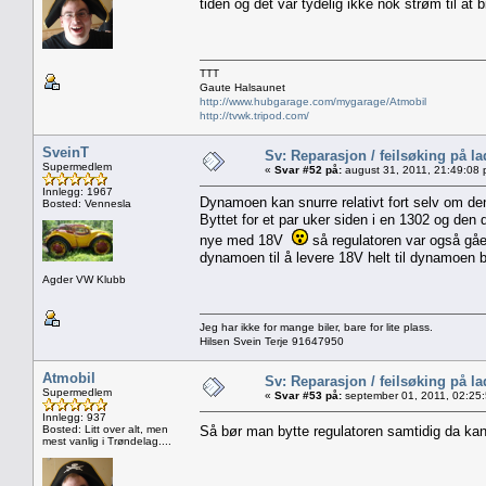
tiden og det var tydelig ikke nok strøm til at 
TTT
Gaute Halsaunet
http://www.hubgarage.com/mygarage/Atmobil
http://tvwk.tripod.com/
SveinT
Sv: Reparasjon / feilsøking på l
Supermedlem
«
Svar #52 på:
august 31, 2011, 21:49:08 
Innlegg: 1967
Dynamoen kan snurre relativt fort selv om de
Bosted: Vennesla
Byttet for et par uker siden i en 1302 og d
nye med 18V
så regulatoren var også gåen
dynamoen til å levere 18V helt til dynamoen br
Agder VW Klubb
Jeg har ikke for mange biler, bare for lite plass.
Hilsen Svein Terje 91647950
Atmobil
Sv: Reparasjon / feilsøking på l
Supermedlem
«
Svar #53 på:
september 01, 2011, 02:25
Innlegg: 937
Bosted: Litt over alt, men
Så bør man bytte regulatoren samtidig da kan
mest vanlig i Trøndelag....