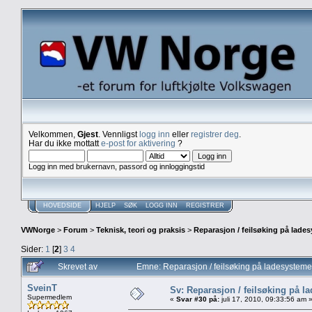
Velkommen,
Gjest
. Vennligst
logg inn
eller
registrer deg
.
Har du ikke mottatt
e-post for aktivering
?
Logg inn med brukernavn, passord og innloggingstid
HOVEDSIDE
HJELP
SØK
LOGG INN
REGISTRER
VWNorge
>
Forum
>
Teknisk, teori og praksis
>
Reparasjon / feilsøking på lade
Sider:
1
[
2
]
3
4
Skrevet av
Emne: Reparasjon / feilsøking på ladesystem
SveinT
Sv: Reparasjon / feilsøking på l
Supermedlem
«
Svar #30 på:
juli 17, 2010, 09:33:56 am 