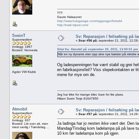
TTT
Gaute Halsaunet
http://www.hubgarage.com/mygarage/Atmobil
http://tvwk.tripod.com/
SveinT
Sv: Reparasjon / feilsøking på l
Supermedlem
«
Svar #56 på:
september 21, 2011, 12:29
Innlegg: 1967
Sitat fra: Atmobil på september 20, 2011, 13:00:01 pm
Bosted: Vennesla
Når en ny dynamo eter opp sine nye børster på mindre
Og ladespenningen har vært stabil og grei hel
en fabrikasjonsfeil? Viss slepekontakten er lit
Agder VW Klubb
mene for mye om de.
Jeg har ikke for mange biler, bare for lite plass.
Hilsen Svein Terje 91647950
Atmobil
Sv: Reparasjon / feilsøking på l
Supermedlem
«
Svar #57 på:
september 21, 2011, 14:28
Innlegg: 937
Ja ladinga har jo nesten ikke vært der. Den la
Bosted: Litt over alt, men
mest vanlig i Trøndelag....
Mandag/Tirsdag kom ladelampa på på lave turta
10 km før ladelampa kom på igjen.