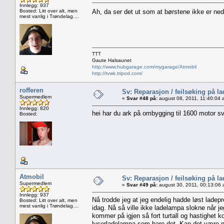
Innlegg: 937
Bosted: Litt over alt, men
Ah, da ser det ut som at børstene ikke er nedsl
mest vanlig i Trøndelag....
TTT
Gaute Halsaunet
http://www.hubgarage.com/mygarage/Atmobil
http://tvwk.tripod.com/
rofferen
Sv: Reparasjon / feilsøking på l
Supermedlem
«
Svar #48 på:
august 08, 2011, 11:40:04 
Innlegg: 820
hei har du ark på ombygging til 1600 motor sv
Bosted:
Atmobil
Sv: Reparasjon / feilsøking på l
Supermedlem
«
Svar #49 på:
august 30, 2011, 00:13:06 
Innlegg: 937
Nå trodde jeg at jeg endelig hadde løst ladep
Bosted: Litt over alt, men
mest vanlig i Trøndelag....
idag. Nå så ville ikke ladelampa slokne når 
kommer på igjen så fort turtall og hastighet k
lyserladelampa som bare det. Kan det være n