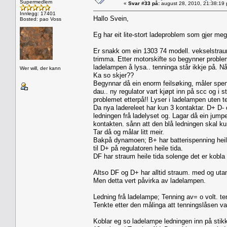
Supermedlem
«
Svar #33 på:
august 28, 2010, 21:38:19
Innlegg: 17401
Hallo Svein,
Bosted: pao Voss
Eg har eit lite-stort ladeproblem som gjer me
Er snakk om ein 1303 74 modell. vekselstraum 
trimma. Etter motorskifte so begynner proble
ladelampen å lysa.. tenninga står ikkje på. Nå
Wer will, der kann
Ka so skjer??
Begynnar då ein enorm feilsøking, måler spen
dau.. ny regulator vart kjøpt inn på scc og i 
problemet etterpå!! Lyser i ladelampen uten t
Da nya ladereleet har kun 3 kontaktar. D+ D- 
ledningen frå ladelyset og. Lagar då ein jump
kontakten. sånn att den blå ledningen skal ku
Tar då og målar litt meir.
Bakpå dynamoen; B+ har batterispenning heile 
til D+ på regulatoren heile tida.
DF har straum heile tida solenge det er kobla
Altso DF og D+ har alltid straum. med og utan
Men detta vert påvirka av ladelampen.
Ledning frå ladelampe; Tenning av= o volt. ten
Tenkte etter den målinga att tenningslåsen var 
Koblar eg so ladelampe ledningen inn på stik