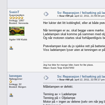
SveinT
Sv: Reparasjon / feilsøking på l
Supermedlem
«
Svar #39 på:
april 12, 2011, 21:56:04 pm
Innlegg: 1967
Her lukter det litt koblingfeil, eller at både prø
Bosted: Vennesla
Når tenningen er av, skal begge være mørke.
Ladelampen skal komme på sammen med oljet
Og når motoren startes skal forhåpentligvis 
Agder VW Klubb
Prøvelampen kan du jo sjekke rett på batteri
Viss ladelampen lyser uten at tenningen er på,
Jeg har ikke for mange biler, bare for lite plass.
Hilsen Svein Terje 91647950
lasvegas
Sv: Reparasjon / feilsøking på l
Nybegynner
«
Svar #40 på:
april 12, 2011, 22:56:17 pm
Innlegg: 32
Målelampen er defekt.
Bosted: Bergen
Tenning av = Ladelampe
Tenning på = Oljelampe
Motor på = ingen av delene (selv om når jeg br