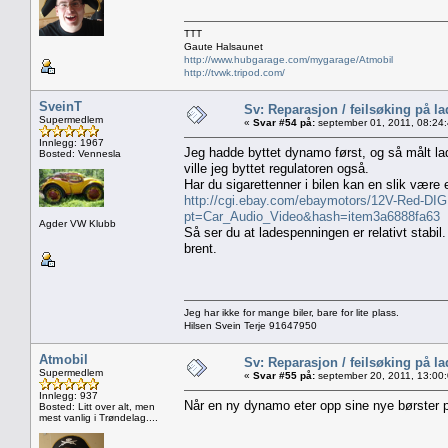
TTT
Gaute Halsaunet
http://www.hubgarage.com/mygarage/Atmobil
http://tvwk.tripod.com/
SveinT
Sv: Reparasjon / feilsøking på l
Supermedlem
«
Svar #54 på:
september 01, 2011, 08:24
Innlegg: 1967
Jeg hadde byttet dynamo først, og så målt la
Bosted: Vennesla
ville jeg byttet regulatoren også.
Har du sigarettenner i bilen kan en slik være e
http://cgi.ebay.com/ebaymotors/12V-Red
pt=Car_Audio_Video&hash=item3a6888fa63
Agder VW Klubb
Så ser du at ladespenningen er relativt stabil.
brent.
Jeg har ikke for mange biler, bare for lite plass.
Hilsen Svein Terje 91647950
Atmobil
Sv: Reparasjon / feilsøking på l
Supermedlem
«
Svar #55 på:
september 20, 2011, 13:00
Innlegg: 937
Når en ny dynamo eter opp sine nye børster 
Bosted: Litt over alt, men
mest vanlig i Trøndelag....