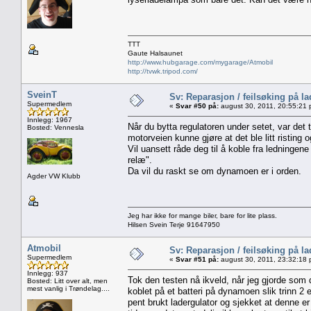
TTT
Gaute Halsaunet
http://www.hubgarage.com/mygarage/Atmobil
http://tvwk.tripod.com/
SveinT
Sv: Reparasjon / feilsøking på l
Supermedlem
«
Svar #50 på:
august 30, 2011, 20:55:21 
Innlegg: 1967
Når du bytta regulatoren under setet, var det t
Bosted: Vennesla
motorveien kunne gjøre at det ble litt risting 
Vil uansett råde deg til å koble fra ledninge
relæ".
Da vil du raskt se om dynamoen er i orden.
Agder VW Klubb
Jeg har ikke for mange biler, bare for lite plass.
Hilsen Svein Terje 91647950
Atmobil
Sv: Reparasjon / feilsøking på l
Supermedlem
«
Svar #51 på:
august 30, 2011, 23:32:18 
Innlegg: 937
Tok den testen nå ikveld, når jeg gjorde som d
Bosted: Litt over alt, men
mest vanlig i Trøndelag....
koblet på et batteri på dynamoen slik trinn 2 
pent brukt ladergulator og sjekket at denne er