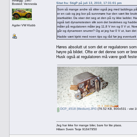
Innlegg: 1967
Sitat fra: StigP på juli 13, 2010, 17:31:01 pm
Bosted: Vennesla
Som så mange andre så sliter også jeg med laddinga p
er en cab og jeg bor på sunnmøre har den vært lite brukt 
startkabler. Da viser det seg at den på ny ikke ladder. Har
også tatt dynamotesten slik som det beskrives og hadde 
Agder VW Klubb
måler på regulatoren måler jeg 11,8 V inn og 0 V ut. No
går og dynamoen snurrer? Og at jeg har 0 V ut, kan det
Hadde vært kjekt med noen tips og råd før jeg eventuelt b
Høres absolutt ut som det er regulatoren som tu
høyre på bildet. Ofte er det denne som er bren
Husk også at regulatoren må være godt festet
DCP_4518 (Medium).JPG
(76.52 KB, 800x531 - vist 1
Jeg har ikke for mange biler, bare for lite plass.
Hilsen Svein Terje 91647950