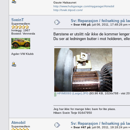
Gaute Halsaunet
http://www.hubgarage.com/mygarage/Atmobil
http://tvwk.tripod.com/
SveinT
Sv: Reparasjon / feilsøking på l
Supermedlem
«
Svar #46 på:
juli 06, 2011, 17:48:26 pm »
Innlegg: 1967
Bosted: Vennesla
Børstene er utslitt når ikke de kommer lenger
Du ser at ledningen butter i mot holderen, elle
Agder VW Klubb
HPIM0093 (Large).JPG
(93.96 KB, 1024x768 - vist 20
Jeg har ikke for mange biler, bare for lite plass.
Hilsen Svein Terje 91647950
Atmobil
Sv: Reparasjon / feilsøking på l
Supermedlem
«
Svar #47 på:
juli 06, 2011, 19:18:24 pm »