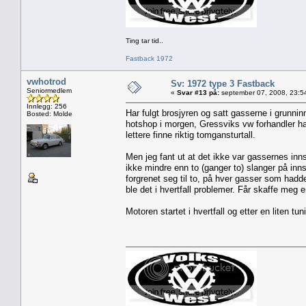
Ting tar tid..
Fastback 1972
vwhotrod
Sv: 1972 type 3 Fastback
Seniormedlem
«
Svar #13 på:
september 07, 2008, 23:5
Innlegg: 256
Har fulgt brosjyren og satt gasserne i grunninns
Bosted: Molde
hotshop i morgen, Gressviks vw forhandler hadd
lettere finne riktig tomgansturtall.
Men jeg fant ut at det ikke var gassernes inns
ikke mindre enn to (ganger to) slanger på inns
forgrenet seg til to, på hver gasser som hadd
ble det i hvertfall problemer. Får skaffe meg 
Motoren startet i hvertfall og etter en liten tu