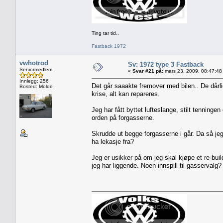
Ting tar tid..
Fastback 1972
vwhotrod
Sv: 1972 type 3 Fastback
Seniormedlem
«
Svar #21 på:
mars 23, 2009, 08:47:48
Innlegg: 256
Det går saaakte fremover med bilen.. De dårlig
Bosted: Molde
krise, alt kan repareres.
Jeg har fått byttet lufteslange, stilt tenninge
orden på forgasserne.
Skrudde ut begge forgasserne i går. Da så jeg
ha lekasje fra?
Jeg er usikker på om jeg skal kjøpe et re-bui
jeg har liggende. Noen innspill til gasservalg?