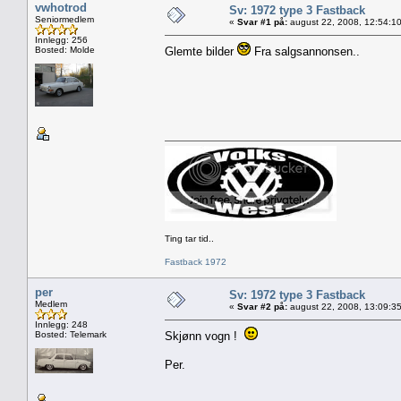
vwhotrod
Sv: 1972 type 3 Fastback
Seniormedlem
«
Svar #1 på:
august 22, 2008, 12:54:1
Innlegg: 256
Bosted: Molde
Glemte bilder
Fra salgsannonsen..
Ting tar tid..
Fastback 1972
per
Sv: 1972 type 3 Fastback
Medlem
«
Svar #2 på:
august 22, 2008, 13:09:3
Innlegg: 248
Bosted: Telemark
Skjønn vogn !
Per.