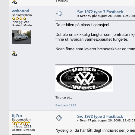
T-Mek AS
vwhotrod
Sv: 1972 type 3 Fastback
Seniormedlem
«
Svar #6 på:
august 26, 2008, 11:52:2
Innlegg: 256
Da er bilen på plass i garasjen!
Bosted: Molde
Det ble en skikkelig langtur som jomfrutur i kjer
finne ut hvordan varmeapparatet fungerte.
Noen firma som leverer bremseskiver og tromle
Ting tar tid..
Fastback 1972
Bj?rn
Sv: 1972 type 3 Fastback
Supermedlem
«
Svar #7 på:
august 26, 2008, 12:42:5
Innlegg: 2393
Bosted: Elverum
Nydelig bil du har fått deg! inntriøret ser jo n