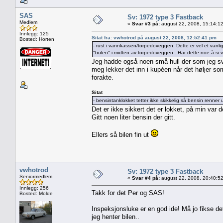
SAS
Sv: 1972 type 3 Fastback
Medlem
«
Svar #3 på:
august 22, 2008, 15:14:1
Innlegg: 125
Sitat fra: vwhotrod på august 22, 2008, 12:52:41 pm
Bosted: Horten
- rust i vannkassen/torpedoveggen. Dette er vel et vanli
"bulen" i midten av torpedoveggen.. Har dette noe å si 
Jeg hadde også noen små hull der som jeg sve
meg lekker det inn i kupéen når det høljer so
forakte.
Sitat
- bensintanklokket tetter ikke skikkelig så bensin renner 
Det er ikke sikkert det er lokket, på min var 
Gitt noen liter bensin der gitt.
Ellers så bilen fin ut
vwhotrod
Sv: 1972 type 3 Fastback
Seniormedlem
«
Svar #4 på:
august 22, 2008, 20:40:5
Innlegg: 256
Takk for det Per og SAS!
Bosted: Molde
Inspeksjonsluke er en god ide! Må jo fikse de
jeg henter bilen..