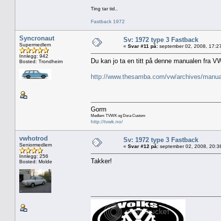
Ting tar tid..
Fastback 1972
Syncronaut
Sv: 1972 type 3 Fastback
Supermedlem
«
Svar #11 på:
september 02, 2008, 17:2
Innlegg: 942
Du kan jo ta en titt på denne manualen fra VW 
Bosted: Trondheim
http://www.thesamba.com/vw/archives/manuals
Gorm
Medlem TVWK og Dora Custom
http://tvwk.no/
vwhotrod
Sv: 1972 type 3 Fastback
Seniormedlem
«
Svar #12 på:
september 02, 2008, 20:3
Innlegg: 256
Takker!
Bosted: Molde