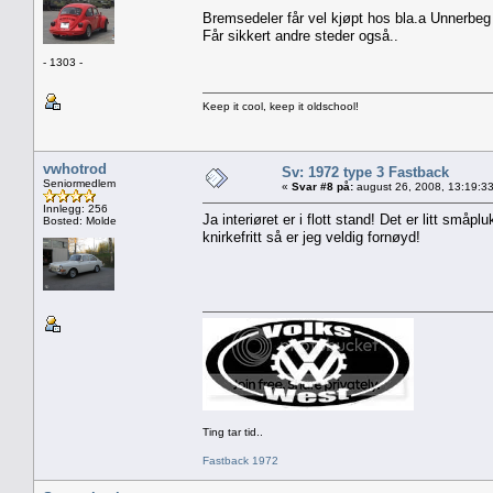
Bremsedeler får vel kjøpt hos bla.a Unnerbeg 
Får sikkert andre steder også..
- 1303 -
Keep it cool, keep it oldschool!
vwhotrod
Sv: 1972 type 3 Fastback
Seniormedlem
«
Svar #8 på:
august 26, 2008, 13:19:3
Innlegg: 256
Ja interiøret er i flott stand! Det er litt små
Bosted: Molde
knirkefritt så er jeg veldig fornøyd!
Ting tar tid..
Fastback 1972