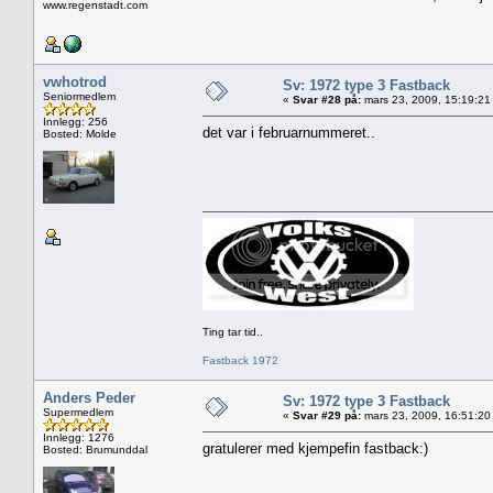
www.regenstadt.com
vwhotrod
Sv: 1972 type 3 Fastback
Seniormedlem
«
Svar #28 på:
mars 23, 2009, 15:19:21
Innlegg: 256
det var i februarnummeret..
Bosted: Molde
Ting tar tid..
Fastback 1972
Anders Peder
Sv: 1972 type 3 Fastback
Supermedlem
«
Svar #29 på:
mars 23, 2009, 16:51:20
Innlegg: 1276
gratulerer med kjempefin fastback:)
Bosted: Brumunddal