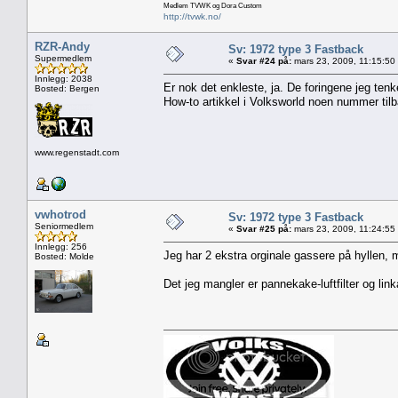
Medlem TVWK og Dora Custom
http://tvwk.no/
RZR-Andy
Sv: 1972 type 3 Fastback
Supermedlem
«
Svar #24 på:
mars 23, 2009, 11:15:50
Innlegg: 2038
Er nok det enkleste, ja. De foringene jeg ten
Bosted: Bergen
How-to artikkel i Volksworld noen nummer til
www.regenstadt.com
vwhotrod
Sv: 1972 type 3 Fastback
Seniormedlem
«
Svar #25 på:
mars 23, 2009, 11:24:55
Innlegg: 256
Jeg har 2 ekstra orginale gassere på hyllen, 
Bosted: Molde
Det jeg mangler er pannekake-luftfilter og lin