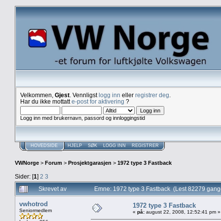
Velkommen,
Gjest
. Vennligst
logg inn
eller
registrer deg
.
Har du ikke mottatt
e-post for aktivering
?
Logg inn med brukernavn, passord og innloggingstid
HOVEDSIDE
HJELP
SØK
LOGG INN
REGISTRER
VWNorge
>
Forum
>
Prosjektgarasjen
>
1972 type 3 Fastback
Sider: [
1
]
2
3
Skrevet av
Emne: 1972 type 3 Fastback (Lest 82279 gang
vwhotrod
1972 type 3 Fastback
Seniormedlem
«
på:
august 22, 2008, 12:52:41 pm »