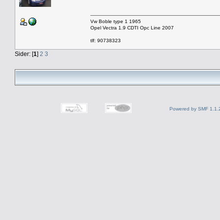
Vw Boble type 1 1965
Opel Vectra 1.9 CDTI Opc Line 2007
tlf: 90738323
Sider: [
1
]
2
3
Powered by SMF 1.1.