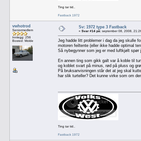
Ting tar tid..
Fastback 1972
vwhotrod
Sv: 1972 type 3 Fastback
Seniormedlem
«
Svar #14 på:
september 08, 2008, 21:2
Innlegg: 256
Jeg hadde litt problemer i dag da jeg skulle f
Bosted: Molde
motoren feiltente (eller ikke hadde optimal ten
Så nybegynner som jeg er med luftkjølt spør 
En annen ting som gikk galt var å koble til tu
og koblet svart på minus, rød på pluss og grøn
På bruksanvisningen står det at jeg skal kutt
har slik turteller? Det kunne virke som om den
Ting tar tid..
Fastback 1972