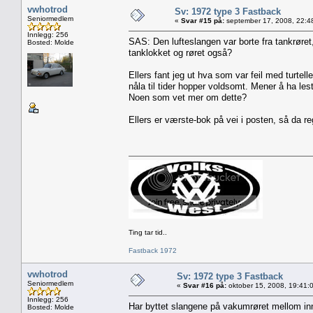
vwhotrod
Sv: 1972 type 3 Fastback
Seniormedlem
«
Svar #15 på:
september 17, 2008, 22:4
Innlegg: 256
SAS: Den lufteslangen var borte fra tankrøret
Bosted: Molde
tanklokket og røret også?
Ellers fant jeg ut hva som var feil med turtell
nåla til tider hopper voldsomt. Mener å ha le
Noen som vet mer om dette?
Ellers er værste-bok på vei i posten, så da r
Ting tar tid..
Fastback 1972
vwhotrod
Sv: 1972 type 3 Fastback
Seniormedlem
«
Svar #16 på:
oktober 15, 2008, 19:41:
Innlegg: 256
Har byttet slangene på vakumrøret mellom inn
Bosted: Molde