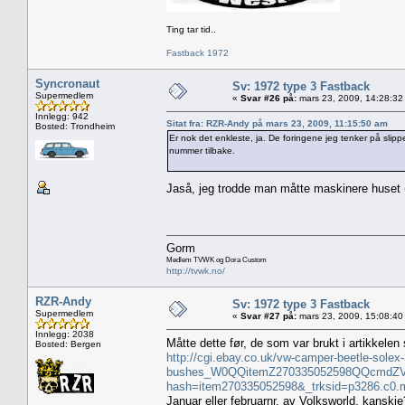
Ting tar tid..
Fastback 1972
Syncronaut
Sv: 1972 type 3 Fastback
Supermedlem
«
Svar #26 på:
mars 23, 2009, 14:28:32
Innlegg: 942
Sitat fra: RZR-Andy på mars 23, 2009, 11:15:50 am
Bosted: Trondheim
Er nok det enkleste, ja. De foringene jeg tenker på slip
nummer tilbake.
Jaså, jeg trodde man måtte maskinere huset (og
Gorm
Medlem TVWK og Dora Custom
http://tvwk.no/
RZR-Andy
Sv: 1972 type 3 Fastback
Supermedlem
«
Svar #27 på:
mars 23, 2009, 15:08:40
Innlegg: 2038
Måtte dette før, de som var brukt i artikkele
Bosted: Bergen
http://cgi.ebay.co.uk/vw-camper-beetle-solex-3
bushes_W0QQitemZ270335052598QQcmdZVi
hash=item270335052598&_trksid=p3286.c0
Januar eller februarnr. av Volksworld, kanskje