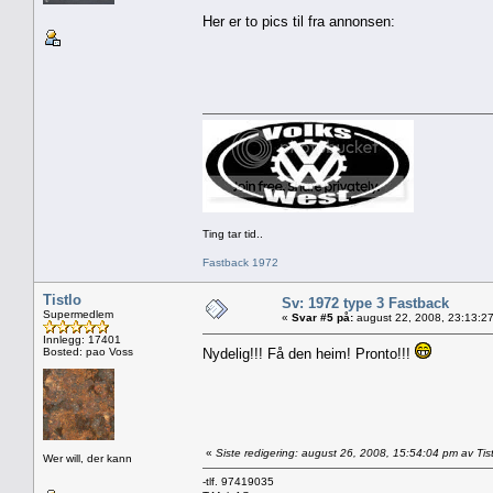
Her er to pics til fra annonsen:
Ting tar tid..
Fastback 1972
Tistlo
Sv: 1972 type 3 Fastback
Supermedlem
«
Svar #5 på:
august 22, 2008, 23:13:2
Innlegg: 17401
Bosted: pao Voss
Nydelig!!! Få den heim! Pronto!!!
«
Siste redigering: august 26, 2008, 15:54:04 pm av Tist
Wer will, der kann
-tlf. 97419035