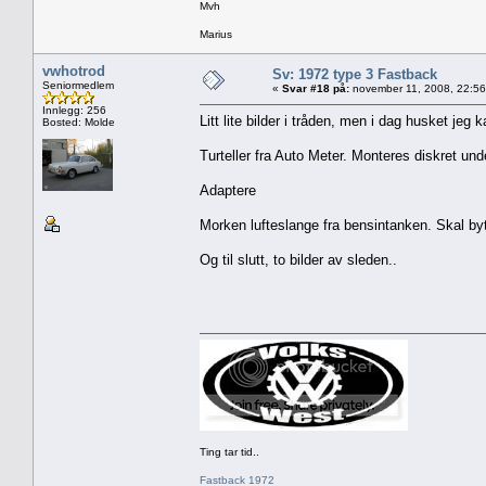
Mvh
Marius
vwhotrod
Sv: 1972 type 3 Fastback
Seniormedlem
«
Svar #18 på:
november 11, 2008, 22:56
Innlegg: 256
Litt lite bilder i tråden, men i dag husket je
Bosted: Molde
Turteller fra Auto Meter. Monteres diskret und
Adaptere
Morken lufteslange fra bensintanken. Skal byt
Og til slutt, to bilder av sleden..
Ting tar tid..
Fastback 1972