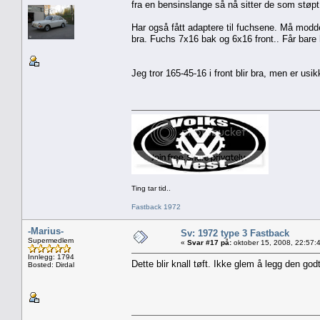
fra en bensinslange så nå sitter de som støpt
Har også fått adaptere til fuchsene. Må modde
bra. Fuchs 7x16 bak og 6x16 front.. Får bare 
Jeg tror 165-45-16 i front blir bra, men er us
Ting tar tid..
Fastback 1972
-Marius-
Sv: 1972 type 3 Fastback
Supermedlem
«
Svar #17 på:
oktober 15, 2008, 22:57:
Innlegg: 1794
Dette blir knall tøft. Ikke glem å legg den godt
Bosted: Dirdal