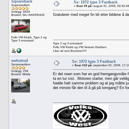
Squareback
Sv: 1972 type 3 Fastback
Supermedlem
«
Svar #9 på:
august 31, 2008, 00:30:4
Innlegg: 6629
Gratulerer med meget fin bil etter bildene å 
Bosted: Ski i AKERSHUS
Follo VW Klubb, Type 2 og
Type 3 entusiast!
Type 2 og 3 entusiast!
Follo VW Klubb og VW Veteran Klubben
Liker alt som Brummer!!!!!
vwhotrod
Sv: 1972 type 3 Fastback
Seniormedlem
«
Svar #10 på:
september 02, 2008, 17:1
Innlegg: 256
Er det noen som har en god fremgangsmåte for 
Bosted: Molde
ta en tur sist.. Motoren starter, men går veldig
hadde hatt samme problem og at jeg måtte just
det minste får den til å gå på tomgang? En ford