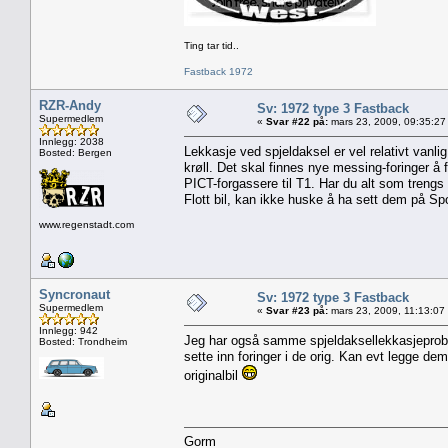
Ting tar tid..
Fastback 1972
RZR-Andy
Sv: 1972 type 3 Fastback
Supermedlem
«
Svar #22 på:
mars 23, 2009, 09:35:27
Innlegg: 2038
Lekkasje ved spjeldaksel er vel relativt vanlig
Bosted: Bergen
krøll. Det skal finnes nye messing-foringer å f
PICT-forgassere til T1. Har du alt som trengs
Flott bil, kan ikke huske å ha sett dem på Sp
www.regenstadt.com
Syncronaut
Sv: 1972 type 3 Fastback
Supermedlem
«
Svar #23 på:
mars 23, 2009, 11:13:07
Innlegg: 942
Jeg har også samme spjeldaksellekkasjeproble
Bosted: Trondheim
sette inn foringer i de orig. Kan evt legge de
originalbil
Gorm