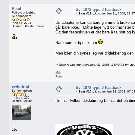
Reiel
Sv: 1972 type 3 Fastback
Folkevognklubben
«
Svar #19 på:
november 11, 2008, 23:37
Supermedlem
De adapterne kan du bare glemme å bruke sa
Innlegg: 2704
Bosted: Ottestad/Hamar
går bare ikke... Måtte lage nytt boltmønster 
Og den festeskruen er det bare å ta bort og ka
Bare som et tips liksom
Men bilen din synes jeg var dritlekker og den
«
Siste redigering: november 11, 2008, 23:40:03 pm av 
Mvh
Reiel
vwhotrod
Sv: 1972 type 3 Fastback
Seniormedlem
«
Svar #20 på:
november 12, 2008, 07:58
Innlegg: 256
Hmm.. Hvilken dekkdim og ET var det på dine
Bosted: Molde