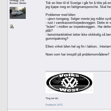
Innlegg: 256
Tok en liten til til Sverige i går for å titte p
Bosted: Molde
jeg kjøpe meg en fattigmansporsche. Skal hen
Problemer med bilen:
- ujevn tomgang. Selger mente jeg måtte syn
- rust i vannkassen/torpedoveggen. Dette er v
"bulen" i midten av torpedoveggen.. Har dett
plåt?
- bensintanklokket tetter ikke skikkelig så ben
gummipakning?
Ellers virket bilen hel og fin i lakken.. Interiø
Noen som har innspill på problemområdene?
Ting tar tid..
Fastback 1972