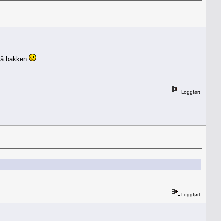
 på bakken
Loggført
Loggført