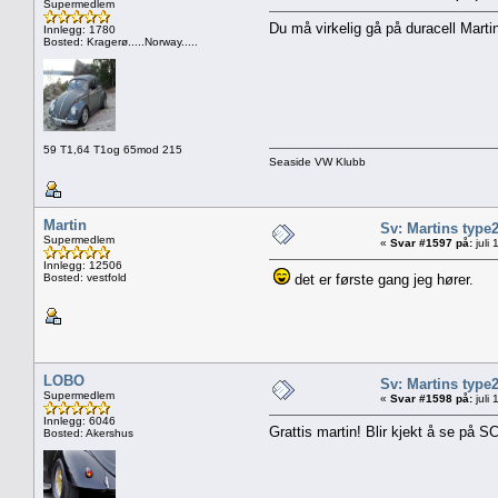
Supermedlem
Du må virkelig gå på duracell Marti
Innlegg: 1780
Bosted: Kragerø.....Norway.....
59 T1,64 T1og 65mod 215
Seaside VW Klubb
Martin
Sv: Martins type
Supermedlem
«
Svar #1597 på:
juli
Innlegg: 12506
Bosted: vestfold
det er første gang jeg hører.
LOBO
Sv: Martins type
Supermedlem
«
Svar #1598 på:
juli
Innlegg: 6046
Grattis martin! Blir kjekt å se på S
Bosted: Akershus