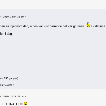
2
 14, 2010, 16:44:31 pm »
å han så igjennom den, å den var vist bærende det var grunnen.
Gislefirm
len i dag.
ist 850 ganger.)
pm av Martin
»
2
 14, 2010, 16:54:54 pm »
FEIT TRALLE!!!