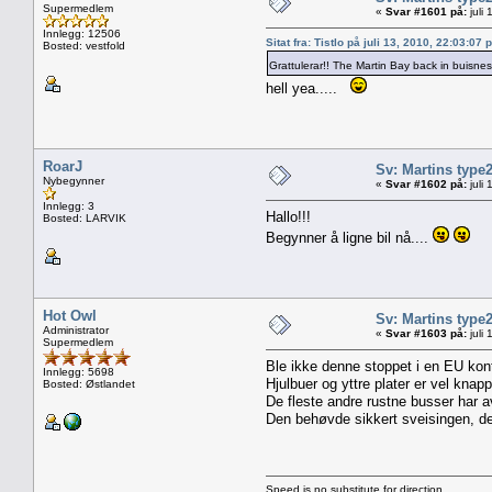
Supermedlem
«
Svar #1601 på:
juli
Innlegg: 12506
Sitat fra: Tistlo på juli 13, 2010, 22:03:07 
Bosted: vestfold
Grattulerar!! The Martin Bay back in buisne
hell yea.....
RoarJ
Sv: Martins type
Nybegynner
«
Svar #1602 på:
juli
Innlegg: 3
Hallo!!!
Bosted: LARVIK
Begynner å ligne bil nå....
Hot Owl
Sv: Martins type
Administrator
«
Svar #1603 på:
juli
Supermedlem
Ble ikke denne stoppet i en EU kont
Innlegg: 5698
Hjulbuer og yttre plater er vel kn
Bosted: Østlandet
De fleste andre rustne busser har a
Den behøvde sikkert sveisingen, det
Speed is no substitute for direction