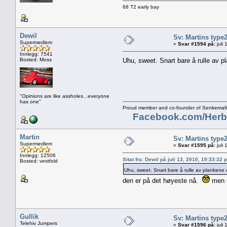
68 T2 early bay
Dewil
Sv: Martins type
Supermedlem
«
Svar #1594 på:
juli
Innlegg: 7541
Bosted: Moss
Uhu, sweet. Snart bare å rulle av 
"Opinions are like assholes...everyone
has one"
Proud member and co-founder of Senkemafi
Facebook.com/Herb
Martin
Sv: Martins type
Supermedlem
«
Svar #1595 på:
juli
Innlegg: 12506
Sitat fra: Dewil på juli 13, 2010, 19:33:32 
Bosted: vestfold
Uhu, sweet. Snart bare å rulle av plankene
den er på det høyeste nå.
men s
Gullik
Sv: Martins type
Telehiv Jumpers
«
Svar #1596 på:
juli