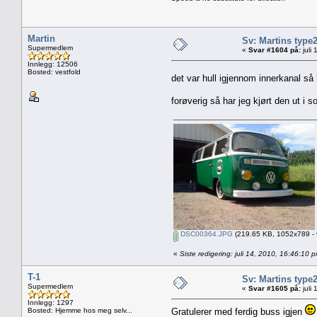
Martin
Sv: Martins type
Supermedlem
«
Svar #1604 på:
juli
Innlegg: 12506
Bosted: vestfold
det var hull igjennom innerkanal s
forøverig så har jeg kjørt den ut i so
DSC00364.JPG
(219.65 KB, 1052x789 - v
«
Siste redigering: juli 14, 2010, 16:46:10 
T-1
Sv: Martins type
Supermedlem
«
Svar #1605 på:
juli
Innlegg: 1297
Bosted: Hjemme hos meg selv...
Gratulerer med ferdig buss igjen