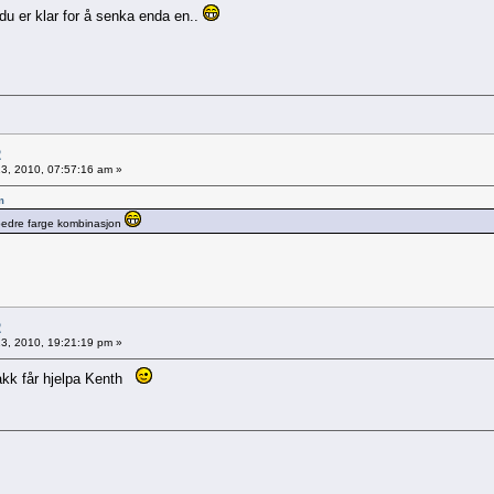
år du er klar for å senka enda en..
2
 13, 2010, 07:57:16 am »
m
e bedre farge kombinasjon
2
 13, 2010, 19:21:19 pm »
 takk får hjelpa Kenth