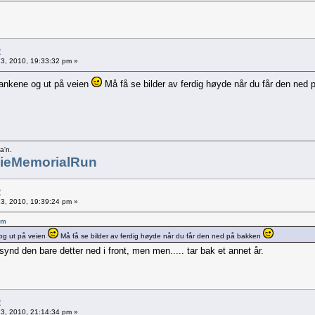
2
 13, 2010, 19:33:32 pm »
plankene og ut på veien
Må få se bilder av ferdig høyde når du får den ned
a'n.
ieMemorialRun
2
 13, 2010, 19:39:24 pm »
pm
 og ut på veien
Må få se bilder av ferdig høyde når du får den ned på bakken
ynd den bare detter ned i front, men men..... tar bak et annet år.
2
 13, 2010, 21:14:34 pm »