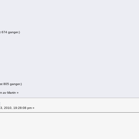
t 674 ganger.)
st 805 ganger.)
pm av Martin
»
2
 13, 2010, 19:28:08 pm »