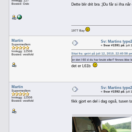
Innlegg: 227
Bosted: Oslo
Dette blir drit bra ;)Du får si ifra n
1977 Bay
Martin
Sv: Martins type
Supermedlem
«
Svar #1591 på:
juli
Innlegg: 12506
Sitat fra: geiri på juli 12, 2010, 22:40:58 p
Bosted: vestfold
er det l 60 d du har brukt eller? finnes ikk
det er L61b
Martin
Sv: Martins type
Supermedlem
«
Svar #1592 på:
juli
Innlegg: 12506
Bosted: vestfold
fikk gjort en del i dag også, tusen