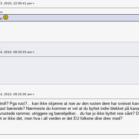
 13, 2010, 22:06:41 pm »
pm
ss!
2
 14, 2010, 08:33:23 am »
2
 14, 2010, 09:16:30 am »
roll? Pga rust?... kan ikke skjønne at noe av den rusten dere har sveiset ka
appast bærende? Nærmeste du kommer er vel at du byttet indre blekket på kan
vrustede rammer, utriggere og bærebjelker... du har jo ikke byttet noe sånt? 
 er ikke det, men hva i all verden er det EU folkene dine drev med?