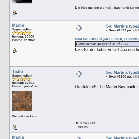
D e ikkje rust der d e hull... bare rundt kante
Martin
Sv: Martins type
Supermedlem
«
Svar #1599 på:
juli
Innlegg: 12506
Sitat fra: LOBO på juli 13, 2010, 21:26:28
Bosted: vestfold
Grattis martin! Blir kjekt å se på SCC.
takk for det Lobo, vi for håpe den h
Tistlo
Sv: Martins type
Supermedlem
«
Svar #1600 på:
juli
Innlegg: 17401
Bosted: pao Voss
Grattulerar!! The Martin Bay back 
Wer will, der kann
-tlf. 97419035
T-Mek AS
Martin
Sv: Martins type