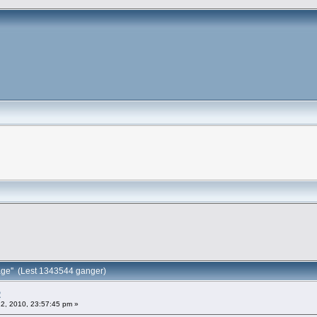
age'' (Lest 1343544 ganger)
2
 12, 2010, 23:57:45 pm »