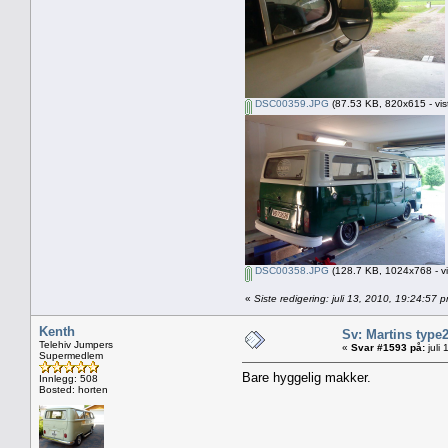
DSC00359.JPG
(87.53 KB, 820x615 - vis
DSC00358.JPG
(128.7 KB, 1024x768 - vi
«
Siste redigering: juli 13, 2010, 19:24:57 
Kenth
Sv: Martins type
Telehiv Jumpers
«
Svar #1593 på:
juli
Supermedlem
Bare hyggelig makker.
Innlegg: 508
Bosted: horten