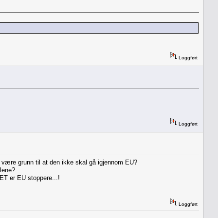
Loggført
Loggført
n være grunn til at den ikke skal gå igjennom EU?
alene?
DET er EU stoppere...!
Loggført