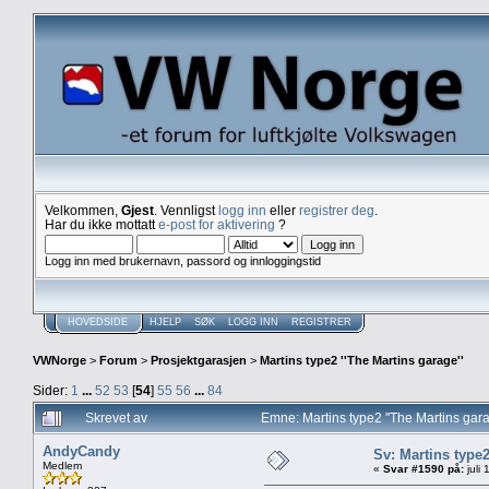
Velkommen,
Gjest
. Vennligst
logg inn
eller
registrer deg
.
Har du ikke mottatt
e-post for aktivering
?
Logg inn med brukernavn, passord og innloggingstid
HOVEDSIDE
HJELP
SØK
LOGG INN
REGISTRER
VWNorge
>
Forum
>
Prosjektgarasjen
>
Martins type2 ''The Martins garage''
Sider:
1
...
52
53
[
54
]
55
56
...
84
Skrevet av
Emne: Martins type2 ''The Martins gar
AndyCandy
Sv: Martins type
Medlem
«
Svar #1590 på:
juli