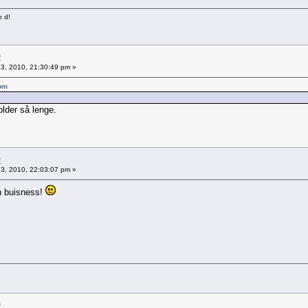
n d!
2
 13, 2010, 21:30:49 pm »
 pm
older så lenge.
2
 13, 2010, 22:03:07 pm »
in buisness!
2