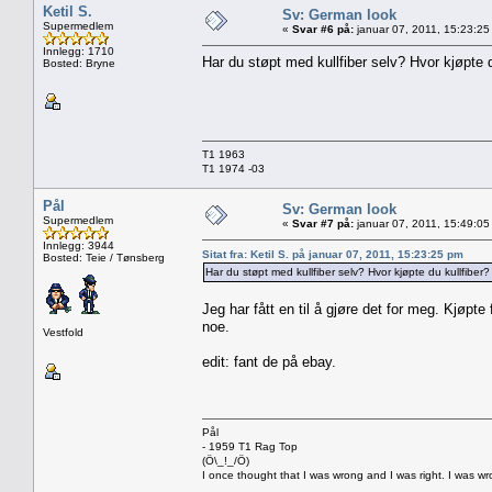
Ketil S.
Sv: German look
Supermedlem
«
Svar #6 på:
januar 07, 2011, 15:23:25
Innlegg: 1710
Har du støpt med kullfiber selv? Hvor kjøpte d
Bosted: Bryne
T1 1963
T1 1974 -03
Pål
Sv: German look
Supermedlem
«
Svar #7 på:
januar 07, 2011, 15:49:05
Innlegg: 3944
Sitat fra: Ketil S. på januar 07, 2011, 15:23:25 pm
Bosted: Teie / Tønsberg
Har du støpt med kullfiber selv? Hvor kjøpte du kullfiber?
Jeg har fått en til å gjøre det for meg. Kjøpte
noe.
Vestfold
edit: fant de på ebay.
Pål
- 1959 T1 Rag Top
(Ö\_!_/Ö)
I once thought that I was wrong and I was right. I was w