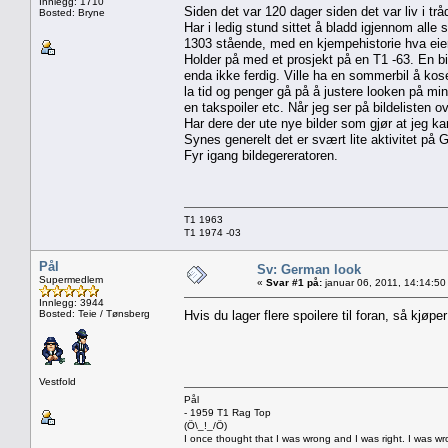
Innlegg: 1710
Siden det var 120 dager siden det var liv i tråd
Bosted: Bryne
Har i ledig stund sittet å bladd igjennom alle
1303 stående, med en kjempehistorie hva eiere
Holder på med et prosjekt på en T1 -63. En bi
enda ikke ferdig. Ville ha en sommerbil å ko
la tid og penger gå på å justere looken på min
en takspoiler etc. Når jeg ser på bildelisten o
Har dere der ute nye bilder som gjør at jeg 
Synes generelt det er svært lite aktivitet på 
Fyr igang bildegereratoren.
T1 1963
T1 1974 -03
Pål
Sv: German look
Supermedlem
«
Svar #1 på:
januar 06, 2011, 14:14:50
Innlegg: 3944
Bosted: Teie / Tønsberg
Hvis du lager flere spoilere til foran, så kjøp
Vestfold
Pål
- 1959 T1 Rag Top
(Ö\_!_/Ö)
I once thought that I was wrong and I was right. I was w