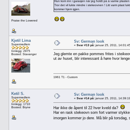
Hun kom inn i garasjen når jeg holdt på å varme plasten 
Tror det vil lukte mindre i stekeovnen ! Litt varm plast luk
kommer hjem igjen.
Praise the Lowered
Kjetil Lima
Sv: German look
Supermedlem
«
Svar #13 på:
januar 25, 2011, 14:01:4
Innlegg: 2975
Jeg glemte en pakke pommes frites i steikeov
Bosted: Stavanger
ut av huset, blir interessant å høre hvor leng
1961 T1 - Custom
Ketil S.
Sv: German look
Supermedlem
«
Svar #14 på:
januar 25, 2011, 14:39:1
Innlegg: 1710
Bosted: Bryne
Har ikke de åpent til 22 hver kveld da?
Har en rask stekeovn som fort varmer stykke op
imorgen kommer jo dere. Må blir på torsdag, så