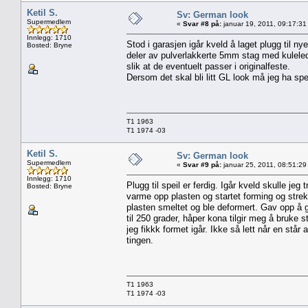
Ketil S.
Sv: German look
Supermedlem
«
Svar #8 på:
januar 19, 2011, 09:17:31
Innlegg: 1710
Stod i garasjen igår kveld å laget plugg til n
Bosted: Bryne
deler av pulverlakkerte 5mm stag med kuleledd 
slik at de eventuelt passer i originalfeste.
Dersom det skal bli litt GL look må jeg ha speil
T1 1963
T1 1974 -03
Ketil S.
Sv: German look
Supermedlem
«
Svar #9 på:
januar 25, 2011, 08:51:29
Innlegg: 1710
Plugg til speil er ferdig. Igår kveld skulle j
Bosted: Bryne
varme opp plasten og startet forming og strekki
plasten smeltet og ble deformert. Gav opp å 
til 250 grader, håper kona tilgir meg å bruke 
jeg fikkk formet igår. Ikke så lett når en står
tingen.
T1 1963
T1 1974 -03