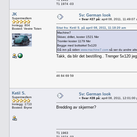
T1 1974 -03
JK
Sv: German look
Supermedlem
«
Svar #27 på:
april 08, 2011, 11:49:07
Innlegg: 804
Sitat fra: Ketil S. på april 08, 2011, 11:18:20 am
Bosted: Vestre Toten
Machine7
Skiver, drillet, koster 1521 Nkr
Tromler koster 1179 Nkr
Begge med boltsirkel 5x120
Gå inn på siden
www.machine7.com
så ser du andre altern
Takk, da blir det bestilling.. Trenger 5x120 j
46 84 69 59
Ketil S.
Sv: German look
Supermedlem
«
Svar #28 på:
april 08, 2011, 12:01:00
Innlegg: 1710
Bredding av skjermer?
Bosted: Bryne
T1 1963
T1 1974 -03