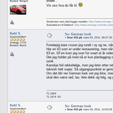
Bilder...
Bosted: Bergen
Vis oss hva du får til.
Studenten som skal bygge muskler:
http://www.vwnorge.
Subasika'en til Dalland:
http://www.vwnorge.no/index.php
Ketil S.
Sv: German look
Supermedlem
«
Svar #22 på:
mars 03, 2011, 09:27:30
Innlegg: 1710
Foreløpig bare cruser jeg rundt i ny og ne, når
Bosted: Bryne
Har en 63 som er under restaurering, men når d
63`en. 03`en kom jeg over for snart et år side
Det jeg holder på med nå er kun planlegging og
senk.
Kanskje feil rekkefølge, men jeg leter etter re
teknisk helt super. Så utgangspunktet er genia
Om det blir ren German look vet jeg ikke, men 
skal den være rød, lav, fete dekk og felg, og g
T1 1963
T1 1974 -03
Ketil S.
Sv: German look
Supermedlem
«
Svar #23 på:
mars 18, 2011, 14:03:26