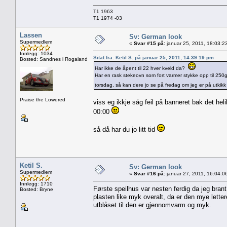
T1 1963
T1 1974 -03
Lassen
Sv: German look
Supermedlem
«
Svar #15 på:
januar 25, 2011, 18:03:2
Innlegg: 1034
Sitat fra: Ketil S. på januar 25, 2011, 14:39:19 pm
Bosted: Sandnes i Rogaland
Har ikke de åpent til 22 hver kveld da?
Har en rask stekeovn som fort varmer stykke opp til 250gr
torsdag, så kan dere jo se på fredag om jeg er på utkikk e
Praise the Lowered
viss eg ikkje såg feil på banneret bak det hel
00:00
så då har du jo litt tid
Ketil S.
Sv: German look
Supermedlem
«
Svar #16 på:
januar 27, 2011, 16:04:0
Innlegg: 1710
Første speilhus var nesten ferdig da jeg brant
Bosted: Bryne
plasten like myk overalt, da er den mye letter
utblåset til den er gjennomvarm og myk.