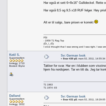
Har også et sett 6+8x16" Gullideckel. Rette o
Har også 8,5 og 9,5 x18 RUF felger. Høy pris
Alt er til salgs, bare prisen er korrekt
Pål
- 1959 T1 Rag Top
(Ö\_!_/Ö)
I once thought that I was wrong and I was right. I was w
Ketil S.
Sv: German look
Supermedlem
«
Svar #20 på:
mars 02, 2011, 14:55:34
Innlegg: 1710
Takker for svar. Har en i klubben som visstno
Bosted: Bryne
hjem fra nordsjøen. Tar en titt da. Jeg tar k
T1 1963
T1 1974 -03
Dalland
Sv: German look
Supermedlem
«
Svar #21 på:
mars 02, 2011, 19:29:05
Innlegg: 3032