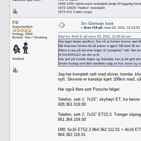
1956 1200 cabriocoach restobjekt (solgt til hyggelig herre
1972 1302S "Hulken" restobjekt
1973 412 2-dørs coupe
Pål
Sv: German look
Supermedlem
«
Svar #19 på:
mars 02, 2011, 12:23:53
Innlegg: 3944
Sitat fra: Ketil S. på mars 02, 2011, 11:28:24 am
Bosted: Teie / Tønsberg
Har laget første speilhus. Ser nå at formen kunne vært li
Må finpusse formen litt så prøver vi igjen! Må bare få in
Ellers er jeg på leit etter felger til "prosjektet" mitt. Har
til 5x130/5x112 ser det ut til.
Vestfold
Har sett på Cookie felger og Teledials, kan jo bli sjeft det
Andre forslag som ikke medfører salg av hus, kone og u
Jeg har komplett sett med skiver, tromler, klo
nytt. Skivene er kanskje kjørt 100km med, så
Har også flere sett Porsche felger:
Telefon, sett 1: 7x15", skyhøyt ET, fra første
928.361.019.00
Telefon, sett 2: 7x15" ET23,3. Trenger sliping
951.364.104.00
D90: 6x16 ET52,3 964.362.112.01 + 8x16 ET52
964.362.116.01