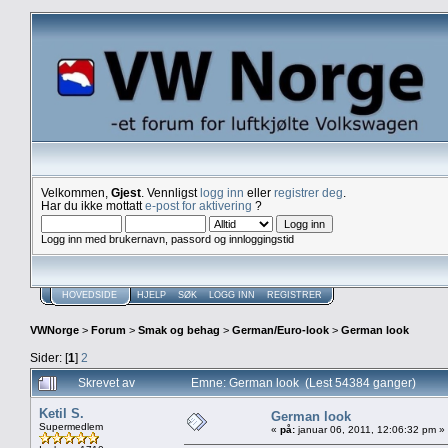
Velkommen,
Gjest
. Vennligst
logg inn
eller
registrer deg
.
Har du ikke mottatt
e-post for aktivering
?
Logg inn med brukernavn, passord og innloggingstid
HOVEDSIDE
HJELP
SØK
LOGG INN
REGISTRER
VWNorge
>
Forum
>
Smak og behag
>
German/Euro-look
>
German look
Sider: [
1
]
2
Skrevet av
Emne: German look (Lest 54384 ganger)
Ketil S.
German look
Supermedlem
«
på:
januar 06, 2011, 12:06:32 pm »