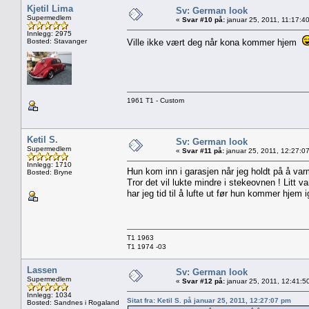
Kjetil Lima
Sv: German look
Supermedlem
«
Svar #10 på:
januar 25, 2011, 11:17:4
Innlegg: 2975
Bosted: Stavanger
Ville ikke vært deg når kona kommer hjem
1961 T1 - Custom
Ketil S.
Sv: German look
Supermedlem
«
Svar #11 på:
januar 25, 2011, 12:27:0
Innlegg: 1710
Hun kom inn i garasjen når jeg holdt på å var
Bosted: Bryne
Tror det vil lukte mindre i stekeovnen ! Litt v
har jeg tid til å lufte ut før hun kommer hjem i
T1 1963
T1 1974 -03
Lassen
Sv: German look
Supermedlem
«
Svar #12 på:
januar 25, 2011, 12:41:5
Innlegg: 1034
Sitat fra: Ketil S. på januar 25, 2011, 12:27:07 pm
Bosted: Sandnes i Rogaland