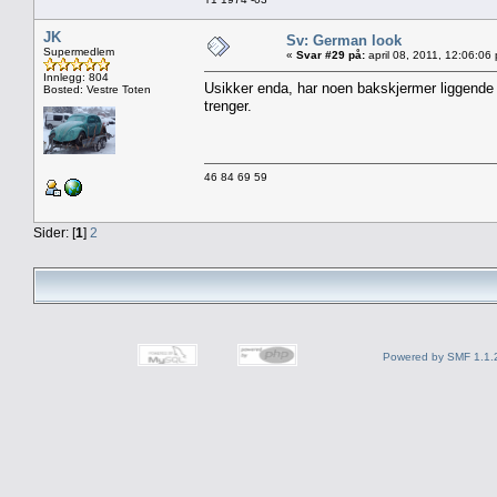
JK
Sv: German look
Supermedlem
«
Svar #29 på:
april 08, 2011, 12:06:06
Innlegg: 804
Usikker enda, har noen bakskjermer liggende 
Bosted: Vestre Toten
trenger.
46 84 69 59
Sider: [
1
]
2
Powered by SMF 1.1.