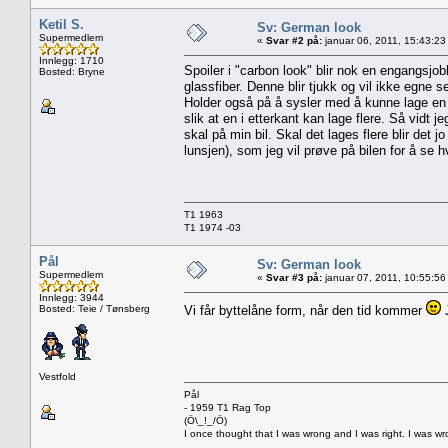
Ketil S.
Sv: German look
Supermedlem
«
Svar #2 på:
januar 06, 2011, 15:43:23
Innlegg: 1710
Spoiler i "carbon look" blir nok en engangsjob
Bosted: Bryne
glassfiber. Denne blir tjukk og vil ikke egne se
Holder også på å sysler med å kunne lage en ta
slik at en i etterkant kan lage flere. Så vidt 
skal på min bil. Skal det lages flere blir det 
lunsjen), som jeg vil prøve på bilen for å se h
T1 1963
T1 1974 -03
Pål
Sv: German look
Supermedlem
«
Svar #3 på:
januar 07, 2011, 10:55:56
Innlegg: 3944
Bosted: Teie / Tønsberg
Vi får byttelåne form, når den tid kommer
J
Vestfold
Pål
- 1959 T1 Rag Top
(Ö\_!_/Ö)
I once thought that I was wrong and I was right. I was w