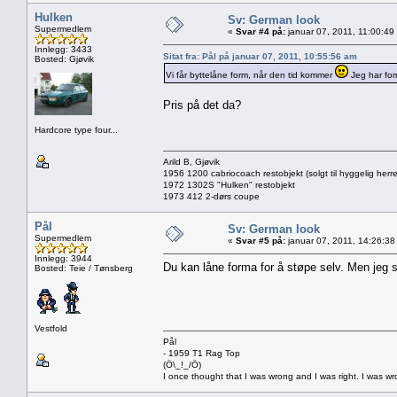
Hulken
Sv: German look
Supermedlem
«
Svar #4 på:
januar 07, 2011, 11:00:49
Innlegg: 3433
Sitat fra: Pål på januar 07, 2011, 10:55:56 am
Bosted: Gjøvik
Vi får byttelåne form, når den tid kommer
Jeg har form
Pris på det da?
Hardcore type four...
Arild B, Gjøvik
1956 1200 cabriocoach restobjekt (solgt til hyggelig herre
1972 1302S "Hulken" restobjekt
1973 412 2-dørs coupe
Pål
Sv: German look
Supermedlem
«
Svar #5 på:
januar 07, 2011, 14:26:38
Innlegg: 3944
Du kan låne forma for å støpe selv. Men jeg st
Bosted: Teie / Tønsberg
Vestfold
Pål
- 1959 T1 Rag Top
(Ö\_!_/Ö)
I once thought that I was wrong and I was right. I was w