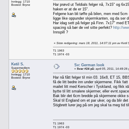
Innlegg: 1710
Har prøvd ut Teldials felger nå, 7x15" og 6x15
Bosted: Bryne
haken er at de er 15".
Felgene kan bli tøffe på bilen, men med 5cm se
ligge like oppunder skjermkanten, og da ser d
Har idag sett på felger på Finn. 7x17" med ET 
spacing så bør de vel sitte perfekt?
http://ww
Innspill ?
«
Siste redigering: mars 18, 2011, 14:07:11 pm av Ketil 
T1 1963
T1 1974 -03
Ketil S.
Sv: German look
Supermedlem
«
Svar #24 på:
april 05, 2011, 14:49:26
Innlegg: 1710
Har nå fått felger til min 03. 16x8, ET 15, BBS
Bosted: Bryne
få de litt bedre inn under skjermene. Fikk fatt 
mailet litt med Kerscher i Tyskland, og fikk i
bytte til litt smalere skjermer, eller evnt.space h
Bak blir det 6cm bredde på skjermene okke 
Skal til England om et par uker, og da blir de
Stigbrett lurer jeg på om jeg skal ta meg tid ti
T1 1963
T1 1974 -03