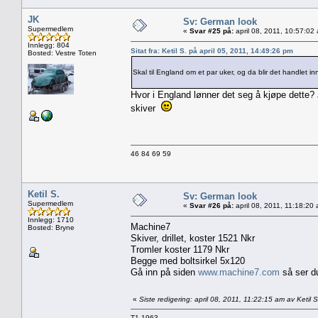
JK
Sv: German look
Supermedlem
«
Svar #25 på:
april 08, 2011, 10:57:02
Innlegg: 804
Sitat fra: Ketil S. på april 05, 2011, 14:49:26 pm
Bosted: Vestre Toten
Skal til England om et par uker, og da blir det handlet in
Hvor i England lønner det seg å kjøpe dette? 
skiver
46 84 69 59
Ketil S.
Sv: German look
Supermedlem
«
Svar #26 på:
april 08, 2011, 11:18:20
Innlegg: 1710
Machine7
Bosted: Bryne
Skiver, drillet, koster 1521 Nkr
Tromler koster 1179 Nkr
Begge med boltsirkel 5x120
Gå inn på siden
www.machine7.com
så ser du 
«
Siste redigering: april 08, 2011, 11:22:15 am av Ketil S
T1 1963