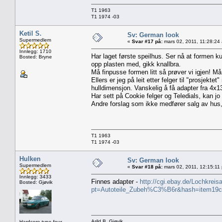
T1 1963
T1 1974 -03
Ketil S.
Sv: German look
Supermedlem
«
Svar #17 på:
mars 02, 2011, 11:28:24
Innlegg: 1710
Har laget første speilhus. Ser nå at formen ku
Bosted: Bryne
opp plasten med, gikk knallbra.
Må finpusse formen litt så prøver vi igjen! Må
Ellers er jeg på leit etter felger til "prosjektet
hulldimensjon. Vanskelig å få adapter fra 4x130
Har sett på Cookie felger og Teledials, kan jo b
Andre forslag som ikke medfører salg av hus
T1 1963
T1 1974 -03
Hulken
Sv: German look
Supermedlem
«
Svar #18 på:
mars 02, 2011, 12:15:11
Innlegg: 3433
Finnes adapter -
http://cgi.ebay.de/Lochkre
Bosted: Gjøvik
pt=Autoteile_Zubeh%C3%B6r&hash=item19
Arild B, Gjøvik
Hardcore type four...