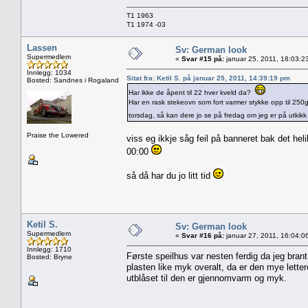
T1 1963
T1 1974 -03
Lassen
Sv: German look
Supermedlem
«
Svar #15 på:
januar 25, 2011, 18:03:2
Innlegg: 1034
Sitat fra: Ketil S. på januar 25, 2011, 14:39:19 pm
Bosted: Sandnes i Rogaland
Har ikke de åpent til 22 hver kveld da?
Har en rask stekeovn som fort varmer stykke opp til 250gr
torsdag, så kan dere jo se på fredag om jeg er på utkikk e
Praise the Lowered
viss eg ikkje såg feil på banneret bak det hel
00:00
så då har du jo litt tid
Ketil S.
Sv: German look
Supermedlem
«
Svar #16 på:
januar 27, 2011, 16:04:0
Innlegg: 1710
Første speilhus var nesten ferdig da jeg brant
Bosted: Bryne
plasten like myk overalt, da er den mye letter
utblåset til den er gjennomvarm og myk.