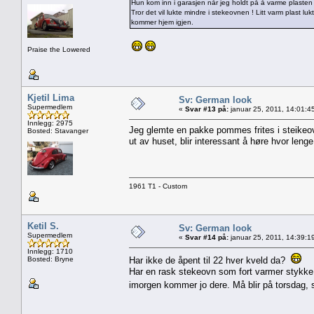
Hun kom inn i garasjen når jeg holdt på å varme plasten 
Tror det vil lukte mindre i stekeovnen ! Litt varm plast luk
kommer hjem igjen.
Praise the Lowered
Kjetil Lima
Sv: German look
Supermedlem
«
Svar #13 på:
januar 25, 2011, 14:01:4
Innlegg: 2975
Jeg glemte en pakke pommes frites i steikeov
Bosted: Stavanger
ut av huset, blir interessant å høre hvor leng
1961 T1 - Custom
Ketil S.
Sv: German look
Supermedlem
«
Svar #14 på:
januar 25, 2011, 14:39:1
Innlegg: 1710
Bosted: Bryne
Har ikke de åpent til 22 hver kveld da?
Har en rask stekeovn som fort varmer stykke op
imorgen kommer jo dere. Må blir på torsdag, så