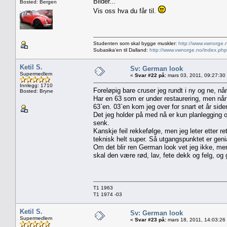
Bilder...
Bosted: Bergen
Vis oss hva du får til.
Studenten som skal bygge muskler:
http://www.vwnorge.
Subasika'en til Dalland:
http://www.vwnorge.no/index.php
Ketil S.
Sv: German look
Supermedlem
«
Svar #22 på:
mars 03, 2011, 09:27:30
Innlegg: 1710
Foreløpig bare cruser jeg rundt i ny og ne, når
Bosted: Bryne
Har en 63 som er under restaurering, men når d
63`en. 03`en kom jeg over for snart et år side
Det jeg holder på med nå er kun planlegging og
senk.
Kanskje feil rekkefølge, men jeg leter etter re
teknisk helt super. Så utgangspunktet er genia
Om det blir ren German look vet jeg ikke, men 
skal den være rød, lav, fete dekk og felg, og g
T1 1963
T1 1974 -03
Ketil S.
Sv: German look
Supermedlem
«
Svar #23 på:
mars 18, 2011, 14:03:26