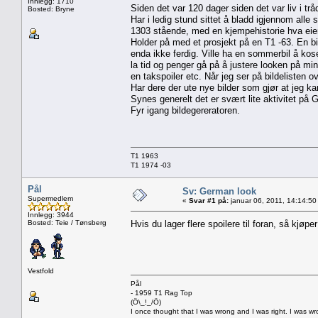
Innlegg: 1710
Siden det var 120 dager siden det var liv i tråd
Bosted: Bryne
Har i ledig stund sittet å bladd igjennom alle
1303 stående, med en kjempehistorie hva eiere
Holder på med et prosjekt på en T1 -63. En bi
enda ikke ferdig. Ville ha en sommerbil å ko
la tid og penger gå på å justere looken på min
en takspoiler etc. Når jeg ser på bildelisten o
Har dere der ute nye bilder som gjør at jeg 
Synes generelt det er svært lite aktivitet på 
Fyr igang bildegereratoren.
T1 1963
T1 1974 -03
Pål
Sv: German look
Supermedlem
«
Svar #1 på:
januar 06, 2011, 14:14:50
Innlegg: 3944
Bosted: Teie / Tønsberg
Hvis du lager flere spoilere til foran, så kjøp
Vestfold
Pål
- 1959 T1 Rag Top
(Ö\_!_/Ö)
I once thought that I was wrong and I was right. I was w