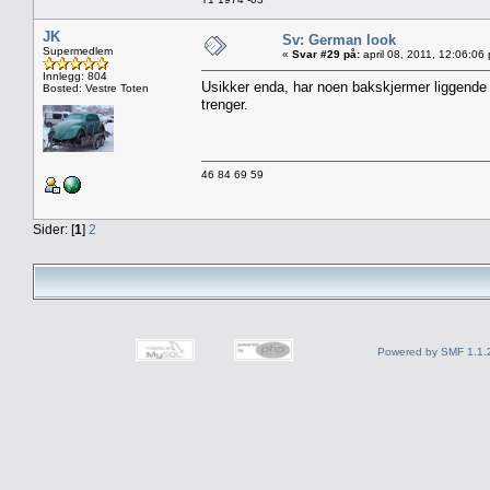
JK
Sv: German look
Supermedlem
«
Svar #29 på:
april 08, 2011, 12:06:06
Innlegg: 804
Usikker enda, har noen bakskjermer liggende 
Bosted: Vestre Toten
trenger.
46 84 69 59
Sider: [
1
]
2
Powered by SMF 1.1.