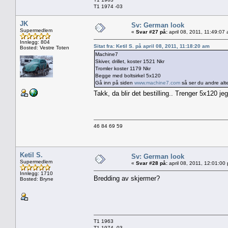
T1 1974 -03
JK
Sv: German look
Supermedlem
«
Svar #27 på:
april 08, 2011, 11:49:07
Innlegg: 804
Sitat fra: Ketil S. på april 08, 2011, 11:18:20 am
Bosted: Vestre Toten
Machine7
Skiver, drillet, koster 1521 Nkr
Tromler koster 1179 Nkr
Begge med boltsirkel 5x120
Gå inn på siden
www.machine7.com
så ser du andre altern
Takk, da blir det bestilling.. Trenger 5x120 j
46 84 69 59
Ketil S.
Sv: German look
Supermedlem
«
Svar #28 på:
april 08, 2011, 12:01:00
Innlegg: 1710
Bredding av skjermer?
Bosted: Bryne
T1 1963
T1 1974 -03