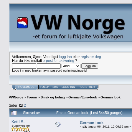
Velkommen,
Gjest
. Vennligst
logg inn
eller
registrer deg
.
Har du ikke mottatt
e-post for aktivering
?
Logg inn med brukernavn, passord og innloggingstid
HOVEDSIDE
HJELP
SØK
LOGG INN
REGISTRER
VWNorge
>
Forum
>
Smak og behag
>
German/Euro-look
>
German look
Sider: [
1
]
2
Skrevet av
Emne: German look (Lest 54450 ganger)
Ketil S.
German look
Supermedlem
«
på:
januar 06, 2011, 12:06:32 pm »