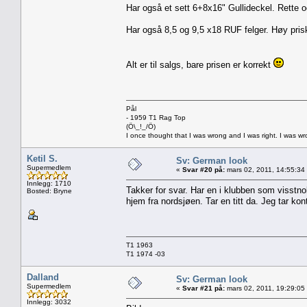
Har også et sett 6+8x16" Gullideckel. Rette o
Har også 8,5 og 9,5 x18 RUF felger. Høy pris
Alt er til salgs, bare prisen er korrekt
Pål
- 1959 T1 Rag Top
(Ö\_!_/Ö)
I once thought that I was wrong and I was right. I was w
Ketil S.
Sv: German look
Supermedlem
«
Svar #20 på:
mars 02, 2011, 14:55:34
Innlegg: 1710
Takker for svar. Har en i klubben som visstno
Bosted: Bryne
hjem fra nordsjøen. Tar en titt da. Jeg tar k
T1 1963
T1 1974 -03
Dalland
Sv: German look
Supermedlem
«
Svar #21 på:
mars 02, 2011, 19:29:05
Innlegg: 3032