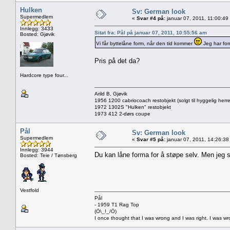
Hulken
Sv: German look
Supermedlem
«
Svar #4 på:
januar 07, 2011, 11:00:49
Innlegg: 3433
Sitat fra: Pål på januar 07, 2011, 10:55:56 am
Bosted: Gjøvik
Vi får byttelåne form, når den tid kommer
Jeg har form
Pris på det da?
Hardcore type four...
Arild B, Gjøvik
1956 1200 cabriocoach restobjekt (solgt til hyggelig herre
1972 1302S "Hulken" restobjekt
1973 412 2-dørs coupe
Pål
Sv: German look
Supermedlem
«
Svar #5 på:
januar 07, 2011, 14:26:38
Innlegg: 3944
Du kan låne forma for å støpe selv. Men jeg st
Bosted: Teie / Tønsberg
Vestfold
Pål
- 1959 T1 Rag Top
(Ö\_!_/Ö)
I once thought that I was wrong and I was right. I was w