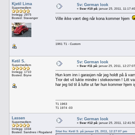
Kjetil Lima
Sv: German look
Supermedlem
«
Svar #10 på:
januar 25, 2011, 11:17:4
Innlegg: 2975
Bosted: Stavanger
Ville ikke vært deg når kona kommer hjem
1961 T1 - Custom
Ketil S.
Sv: German look
Supermedlem
«
Svar #11 på:
januar 25, 2011, 12:27:0
Innlegg: 1710
Hun kom inn i garasjen når jeg holdt på å var
Bosted: Bryne
Tror det vil lukte mindre i stekeovnen ! Litt v
har jeg tid til å lufte ut før hun kommer hjem i
T1 1963
T1 1974 -03
Lassen
Sv: German look
Supermedlem
«
Svar #12 på:
januar 25, 2011, 12:41:5
Innlegg: 1034
Sitat fra: Ketil S. på januar 25, 2011, 12:27:07 pm
Bosted: Sandnes i Rogaland