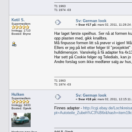
T1 1963
T1 1974 -03
Ketil S.
Sv: German look
Supermedlem
«
Svar #17 på:
mars 02, 2011, 11:28:24
Innlegg: 1710
Har laget første speilhus. Ser nå at formen ku
Bosted: Bryne
opp plasten med, gikk knallbra.
Må finpusse formen litt så prøver vi igjen! Må
Ellers er jeg på leit etter felger til "prosjektet
hulldimensjon. Vanskelig å få adapter fra 4x130
Har sett på Cookie felger og Teledials, kan jo b
Andre forslag som ikke medfører salg av hus
T1 1963
T1 1974 -03
Hulken
Sv: German look
Supermedlem
«
Svar #18 på:
mars 02, 2011, 12:15:11
Innlegg: 3433
Finnes adapter -
http://cgi.ebay.de/Lochkre
Bosted: Gjøvik
pt=Autoteile_Zubeh%C3%B6r&hash=item19
Arild B, Gjøvik
Hardcore type four...