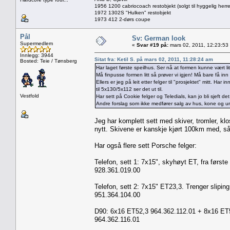
1956 1200 cabriocoach restobjekt (solgt til hyggelig herre
1972 1302S "Hulken" restobjekt
1973 412 2-dørs coupe
Pål
Sv: German look
Supermedlem
«
Svar #19 på:
mars 02, 2011, 12:23:53
Innlegg: 3944
Sitat fra: Ketil S. på mars 02, 2011, 11:28:24 am
Bosted: Teie / Tønsberg
Har laget første speilhus. Ser nå at formen kunne vært li
Må finpusse formen litt så prøver vi igjen! Må bare få in
Ellers er jeg på leit etter felger til "prosjektet" mitt. Har
til 5x130/5x112 ser det ut til.
Vestfold
Har sett på Cookie felger og Teledials, kan jo bli sjeft det
Andre forslag som ikke medfører salg av hus, kone og u
Jeg har komplett sett med skiver, tromler, klo
nytt. Skivene er kanskje kjørt 100km med, så
Har også flere sett Porsche felger:
Telefon, sett 1: 7x15", skyhøyt ET, fra første
928.361.019.00
Telefon, sett 2: 7x15" ET23,3. Trenger sliping
951.364.104.00
D90: 6x16 ET52,3 964.362.112.01 + 8x16 ET52
964.362.116.01