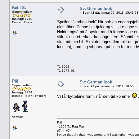
Ketil S.
Sv: German look
Supermedlem
«
Svar #2 på:
januar 06, 2011, 15:43:23
Innlegg: 1710
Spoiler i "carbon look" blir nok en engangsjob
Bosted: Bryne
glassfiber. Denne blir tjukk og vil ikke egne se
Holder også på å sysler med å kunne lage en ta
slik at en i etterkant kan lage flere. Så vidt 
skal på min bil. Skal det lages flere blir det 
lunsjen), som jeg vil prøve på bilen for å se h
T1 1963
T1 1974 -03
Pål
Sv: German look
Supermedlem
«
Svar #3 på:
januar 07, 2011, 10:55:56
Innlegg: 3944
Bosted: Teie / Tønsberg
Vi får byttelåne form, når den tid kommer
J
Vestfold
Pål
- 1959 T1 Rag Top
(Ö\_!_/Ö)
I once thought that I was wrong and I was right. I was w