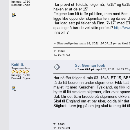
Innlegg: 1710
Har prøvd ut Teldials felger nå, 7x15" og 6x15
Bosted: Bryne
haken er at de er 15".
Felgene kan bli tøffe på bilen, men med 5cm se
ligge like oppunder skjermkanten, og da ser d
Har idag sett på felger på Finn. 7x17" med ET 
spacing så bør de vel sitte perfekt?
http://ww
Innspill ?
«
Siste redigering: mars 18, 2011, 14:07:11 pm av Ketil 
T1 1963
T1 1974 -03
Ketil S.
Sv: German look
Supermedlem
«
Svar #24 på:
april 05, 2011, 14:49:26
Innlegg: 1710
Har nå fått felger til min 03. 16x8, ET 15, BBS
Bosted: Bryne
få de litt bedre inn under skjermene. Fikk fatt 
mailet litt med Kerscher i Tyskland, og fikk i
bytte til litt smalere skjermer, eller evnt.space h
Bak blir det 6cm bredde på skjermene okke 
Skal til England om et par uker, og da blir de
Stigbrett lurer jeg på om jeg skal ta meg tid ti
T1 1963
T1 1974 -03