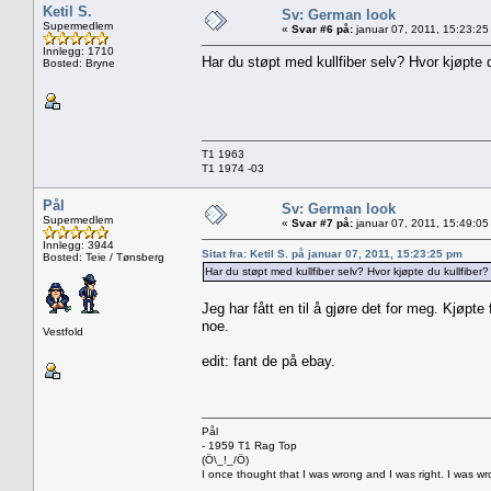
Ketil S.
Sv: German look
Supermedlem
«
Svar #6 på:
januar 07, 2011, 15:23:25
Innlegg: 1710
Har du støpt med kullfiber selv? Hvor kjøpte d
Bosted: Bryne
T1 1963
T1 1974 -03
Pål
Sv: German look
Supermedlem
«
Svar #7 på:
januar 07, 2011, 15:49:05
Innlegg: 3944
Sitat fra: Ketil S. på januar 07, 2011, 15:23:25 pm
Bosted: Teie / Tønsberg
Har du støpt med kullfiber selv? Hvor kjøpte du kullfiber?
Jeg har fått en til å gjøre det for meg. Kjøpte
noe.
Vestfold
edit: fant de på ebay.
Pål
- 1959 T1 Rag Top
(Ö\_!_/Ö)
I once thought that I was wrong and I was right. I was w