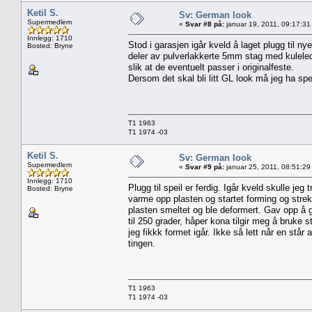
Ketil S.
Sv: German look
Supermedlem
«
Svar #8 på:
januar 19, 2011, 09:17:31
Innlegg: 1710
Stod i garasjen igår kveld å laget plugg til n
Bosted: Bryne
deler av pulverlakkerte 5mm stag med kuleledd 
slik at de eventuelt passer i originalfeste.
Dersom det skal bli litt GL look må jeg ha speil
T1 1963
T1 1974 -03
Ketil S.
Sv: German look
Supermedlem
«
Svar #9 på:
januar 25, 2011, 08:51:29
Innlegg: 1710
Plugg til speil er ferdig. Igår kveld skulle j
Bosted: Bryne
varme opp plasten og startet forming og strekki
plasten smeltet og ble deformert. Gav opp å 
til 250 grader, håper kona tilgir meg å bruke 
jeg fikkk formet igår. Ikke så lett når en står
tingen.
T1 1963
T1 1974 -03