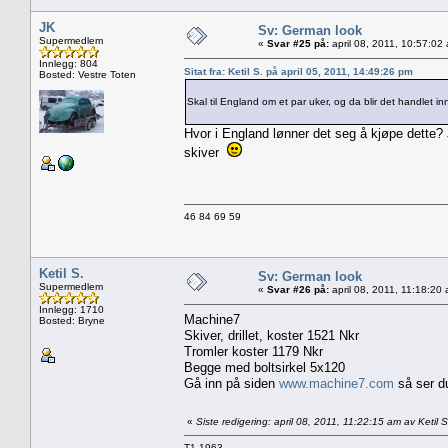
JK
Sv: German look
Supermedlem
«
Svar #25 på:
april 08, 2011, 10:57:02
Innlegg: 804
Sitat fra: Ketil S. på april 05, 2011, 14:49:26 pm
Bosted: Vestre Toten
Skal til England om et par uker, og da blir det handlet in
Hvor i England lønner det seg å kjøpe dette? 
skiver
46 84 69 59
Ketil S.
Sv: German look
Supermedlem
«
Svar #26 på:
april 08, 2011, 11:18:20
Innlegg: 1710
Machine7
Bosted: Bryne
Skiver, drillet, koster 1521 Nkr
Tromler koster 1179 Nkr
Begge med boltsirkel 5x120
Gå inn på siden
www.machine7.com
så ser du 
«
Siste redigering: april 08, 2011, 11:22:15 am av Ketil S
T1 1963